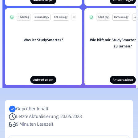
Antwort zeigen
Antwort zeigen
+ Add tag
Immunology
Cell Biology
Mo
+ Add tag
Immunology
Cell
Was ist StudySmarter?
Wie hilft mir StudySmarter, 
zu lernen?
Antwort zeigen
Antwort zeigen
Geprüfter Inhalt
Letzte Aktualisierung: 23.05.2023
9 Minuten Lesezeit