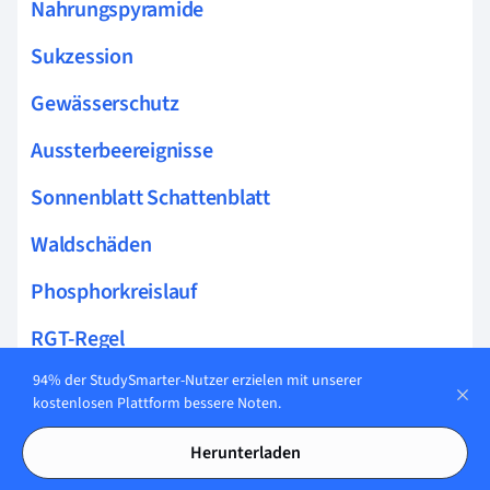
Nahrungspyramide
Sukzession
Gewässerschutz
Aussterbeereignisse
Sonnenblatt Schattenblatt
Waldschäden
Phosphorkreislauf
RGT-Regel
94% der StudySmarter-Nutzer erzielen mit unserer
Selbstregulation
kostenlosen Plattform bessere Noten.
Mutualismus
Herunterladen
Geburtenrate Sterberate