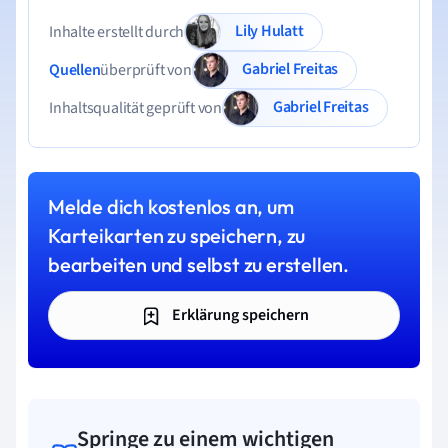
Lily Hulatt
Inhalte erstellt durch
Gabriel Freitas
Quellen
überprüft von
Gabriel Freitas
Inhaltsqualität geprüft von
Melde dich kostenlos an, um
Karteikarten zu speichern, zu
bearbeiten und selbst zu erstellen.
Erklärung speichern
Springe zu einem wichtigen