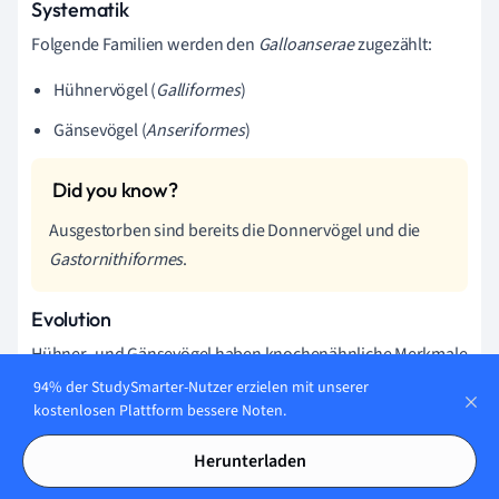
Systematik
Folgende Familien werden den
Galloanserae
zugezählt:
Hühnervögel (
Galliformes
)
Gänsevögel (
Anseriformes
)
Ausgestorben sind bereits die Donnervögel und die
Gastornithiformes
.
Evolution
Hühner- und Gänsevögel haben knochenähnliche Merkmale
im Schädel, wodurch ihre Verwandtschaft bestimmt werden
94% der StudySmarter-Nutzer erzielen mit unserer
kostenlosen Plattform bessere Noten.
kann. Jedoch kann diese auch in genetischen Analysen
nachgewiesen werden.
Herunterladen