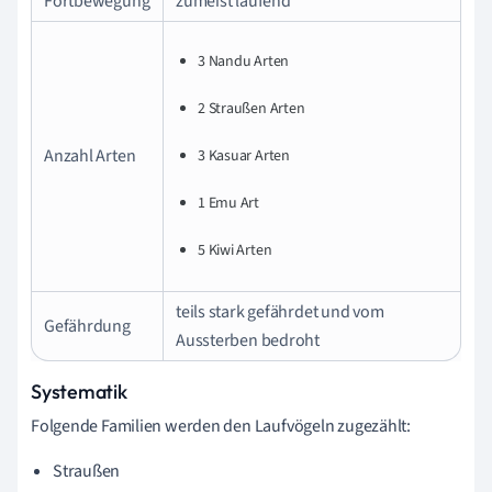
Fortbewegung
zumeist laufend
3 Nandu Arten
2 Straußen Arten
Anzahl Arten
3 Kasuar Arten
1 Emu Art
5 Kiwi Arten
teils stark gefährdet und vom
Gefährdung
Aussterben bedroht
Systematik
Folgende Familien werden den Laufvögeln zugezählt:
Straußen