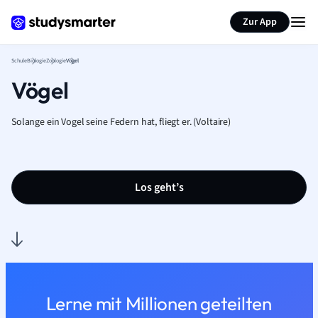
Karteikarten erstellen
Seite zusammenfassen
Zur App
Schule
Biologie
Zoologie
Vögel
Vögel
Solange ein Vogel seine Federn hat, fliegt er. (Voltaire)
Los geht’s
Lerne mit Millionen geteilten