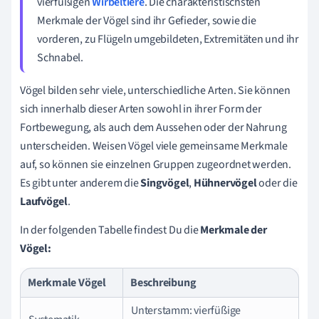
vierfüßigen
Wirbeltiere
. Die charakteristischsten
Merkmale der Vögel sind ihr Gefieder, sowie die
vorderen, zu Flügeln umgebildeten, Extremitäten und ihr
Schnabel.
Vögel bilden sehr viele, unterschiedliche Arten. Sie können
sich innerhalb dieser Arten sowohl in ihrer Form der
Fortbewegung, als auch dem Aussehen oder der Nahrung
unterscheiden. Weisen Vögel viele gemeinsame Merkmale
auf, so können sie einzelnen Gruppen zugeordnet werden.
Es gibt unter anderem die
Singvögel
,
Hühnervögel
oder die
Laufvögel
.
In der folgenden Tabelle findest Du die
Merkmale der
Vögel:
Merkmale Vögel
Beschreibung
Unterstamm: vierfüßige