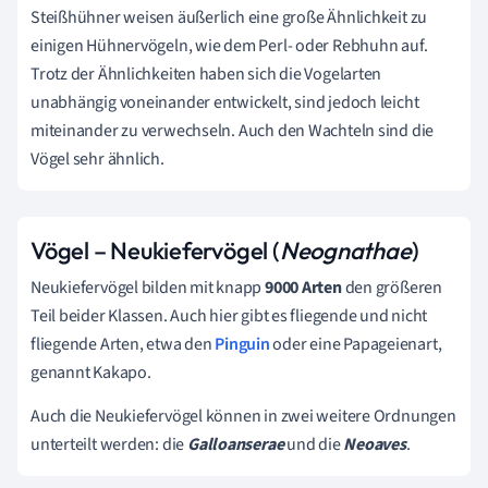
Steißhühner weisen äußerlich eine große Ähnlichkeit zu
einigen Hühnervögeln, wie dem Perl- oder Rebhuhn auf.
Trotz der Ähnlichkeiten haben sich die Vogelarten
unabhängig voneinander entwickelt, sind jedoch leicht
miteinander zu verwechseln. Auch den Wachteln sind die
Vögel sehr ähnlich.
Vögel – Neukiefervögel (
Neognathae
)
Neukiefervögel bilden mit knapp
9000 Arten
den größeren
Teil beider Klassen. Auch hier gibt es fliegende und nicht
fliegende Arten, etwa den
Pinguin
oder eine Papageienart,
genannt Kakapo.
Auch die Neukiefervögel können in zwei weitere Ordnungen
unterteilt werden: die
Galloanserae
und die
Neoaves
.