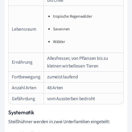
bis Chile
tropische Regenwälder
Lebensraum
Savannen
Wälder
Allesfresser, von Pflanzen bis zu
Ernährung
kleinen wirbellosen Tieren
Fortbewegung
zumeist laufend
Anzahl Arten
48 Arten
Gefährdung
vom Aussterben bedroht
Systematik
Steißhühner werden in zwei Unterfamilien eingeteilt: