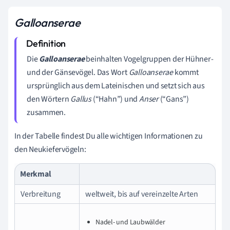
Galloanserae
Die
Galloanserae
beinhalten Vogelgruppen der Hühner-
und der Gänsevögel. Das Wort
Galloanserae
kommt
ursprünglich aus dem Lateinischen und setzt sich aus
den Wörtern
Gallus
(“Hahn”) und
Anser
(“Gans”)
zusammen.
In der Tabelle findest Du alle wichtigen Informationen zu
den Neukiefervögeln:
Merkmal
Verbreitung
weltweit, bis auf vereinzelte Arten
Nadel- und Laubwälder