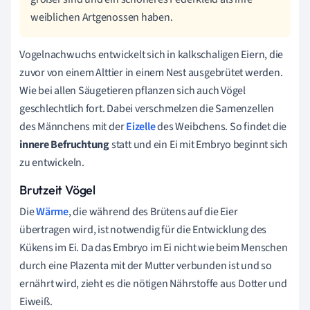
weiblichen Artgenossen haben.
Vogelnachwuchs entwickelt sich in kalkschaligen Eiern, die
zuvor von einem Alttier in einem Nest ausgebrütet werden.
Wie bei allen Säugetieren pflanzen sich auch Vögel
geschlechtlich fort. Dabei verschmelzen die Samenzellen
des Männchens mit der
Eizelle
des Weibchens. So findet die
innere Befruchtung
statt und ein Ei mit Embryo beginnt sich
zu entwickeln.
Brutzeit Vögel
Die
Wärme
, die während des Brütens auf die Eier
übertragen wird, ist notwendig für die Entwicklung des
Kükens im Ei. Da das Embryo im Ei nicht wie beim Menschen
durch eine Plazenta mit der Mutter verbunden ist und so
ernährt wird, zieht es die nötigen Nährstoffe aus Dotter und
Eiweiß.