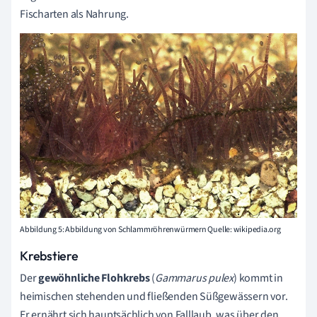
Fischarten als Nahrung.
Abbildung 5: Abbildung von Schlammröhrenwürmern Quelle: wikipedia.org
Krebstiere
Der
gewöhnliche F
lohkrebs
(
Gammarus pulex
)
kommt in
heimischen stehenden und fließenden Süßgewässern vor.
Er ernährt sich hauptsächlich von Falllaub, was über den