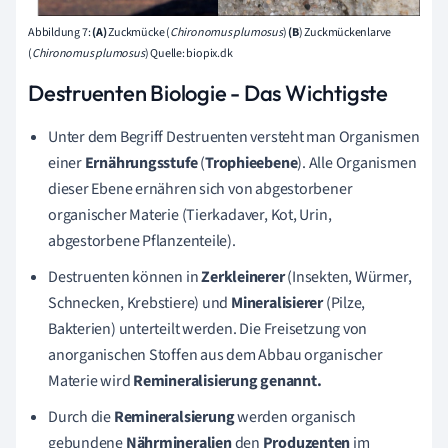
Abbildung 7:
(A)
Zuckmücke (
Chironomus
plumosus
)
(B
) Zuckmückenlarve
(
Chironomus
plumosus
) Quelle: biopix.dk
Destruenten Biologie - Das Wichtigste
Unter dem Begriff Destruenten versteht man Organismen
einer
Ernährungsstufe
(
Trophieebene
). Alle Organismen
dieser Ebene ernähren sich von abgestorbener
organischer Materie (Tierkadaver, Kot, Urin,
abgestorbene Pflanzenteile).
Destruenten können in
Zerkleinerer
(Insekten, Würmer,
Schnecken, Krebstiere) und
Mineralisierer
(Pilze,
Bakterien) unterteilt werden. Die Freisetzung von
anorganischen Stoffen aus dem Abbau organischer
Materie wird
Remineralisierung genannt.
Durch die
Remineralsierung
werden organisch
gebundene
Nährmineralien
den
Produzenten
im