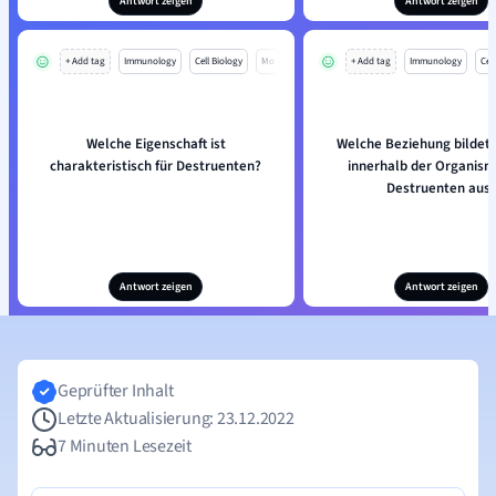
Antwort zeigen
Antwort zeigen
+ Add tag
Immunology
Cell Biology
Mo
+ Add tag
Immunology
Cell
Welche Eigenschaft ist
Welche Beziehung bildet s
charakteristisch für Destruenten?
innerhalb der Organism
Destruenten aus
Antwort zeigen
Antwort zeigen
Geprüfter Inhalt
Letzte Aktualisierung: 23.12.2022
7 Minuten Lesezeit