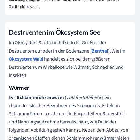
Abbildung 4: Abgestorbener Baum mit starkem Baumschwammbewuchs.
Quelle: pixabay.com
Destruenten im Ökosystem See
Im Ökosystem See befindet sich der Großteil der
Destruenten auf oder in der Bodenzone (
Benthal
). Wie im
Ökosystem Wald
handelt es sich bei den größeren
Destruenten um Wirbellose wie Würmer, Schnecken und
Insekten.
Würmer
Der
Schlammröhrenwurm
(
Tubifex tubifex
) ist ein
charakteristischer Bewohner des Seebodens. Er lebt in
Schlammröhren, aus denen ein Körperteil zur Sauerstoff-
und Nahrungsaufnahme herausschaut, wie Du in der
folgenden Abbildung sehen kannst. Neben dem Abbau von
organischen Stoffen dienen Schlammröhrenwürmer vielen