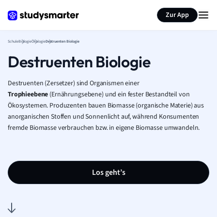
Karteikarten erstellen
Seite zusammenfassen
Zur App
Schule
Biologie
Ökologie
Destruenten Biologie
Destruenten Biologie
Destruenten (Zersetzer) sind Organismen einer
Trophieebene
(Ernährungsebene) und ein fester Bestandteil von
Ökosystemen. Produzenten bauen Biomasse
(organische Materie) aus
anorganischen Stoffen und Sonnenlicht
auf, während Konsumenten
fremde Biomasse verbrauchen bzw. in eigene Biomasse umwandeln.
Los geht’s