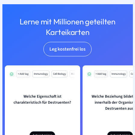
Lerne mit Millionen geteilten
Karteikarten
Leg kostenfrei los
+ Add tag
Immunology
Cell Biology
Mo
+ Add tag
Immunology
Cell
Welche Eigenschaft ist
Welche Beziehung bildet s
charakteristisch für Destruenten?
innerhalb der Organism
Destruenten aus