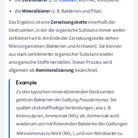
die
Mineralisierer
(z. B. Bakterien und Pilze).
Das Ergebnis ist
eine
Zersetzungskette
innerhalb der
Destruenten, in der die organische Substanz immer weiter
zerkleinert wird. Am Ende der Zersetzungskette stehen
Mikroorganismen (Bakterien und Archaeen). Sie können
aus stark zerkleinerter organischer Substanz wieder
anorganische Stoffe herstellen. Dieser Prozess wird
allgemein als
Remineralisierung
bezeichnet.
Zu den typischen mineralisierenden Destruenten
gehören Bakterien der Gattung
Pseudomonas
. Sie
spalten stickstoffhaltige Verbindungen, wie z. B.
Aminosäuren, Ammoniak (NH
) ab. Ammoniak wird
3
wiederum von nitrifizierenden Bakterien der Gattungen
-
Nitrosomonas
zu Nitrit (NO
), und von
Nitrobacter
zu
2