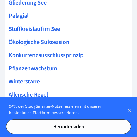
Gliederung See
Pelagial
Stoffkreislauf im See
Ökologische Sukzession
Konkurrenzausschlussprinzip
Pflanzenwachstum
Winterstarre
Allensche Regel
94% der StudySmarter-Nutzer erzielen mit unserer
Nahrungskette
kostenlosen Plattform bessere Noten.
Biozönose
Herunterladen
Konsumenten Biologie