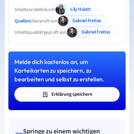
Lily Hulatt
Inhalte erstellt durch
Gabriel Freitas
Quellen
überprüft von
Gabriel Freitas
Inhaltsqualität geprüft von
Melde dich kostenlos an, um
Karteikarten zu speichern, zu
bearbeiten und selbst zu erstellen.
Erklärung speichern
Springe zu einem wichtigen