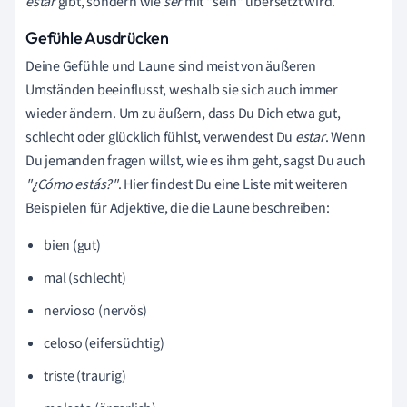
estar
gibt, sondern wie
ser
mit
"sein" übersetzt wird.
Gefühle Ausdrücken
Deine Gefühle und Laune sind meist von äußeren
Umständen beeinflusst, weshalb sie sich auch immer
wieder ändern. Um zu äußern, dass Du Dich etwa gut,
schlecht oder glücklich fühlst, verwendest Du
estar
. Wenn
Du jemanden fragen willst, wie es ihm geht, sagst Du auch
"¿Cómo estás?"
. Hier findest Du eine Liste mit weiteren
Beispielen für Adjektive, die die Laune beschreiben:
bien (gut)
mal (schlecht)
nervioso (nervös)
celoso (eifersüchtig)
triste (traurig)