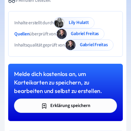
9 Minuten Lesezeit
Lily Hulatt
Inhalte erstellt durch
Gabriel Freitas
Quellen
überprüft von
Gabriel Freitas
Inhaltsqualität geprüft von
Melde dich kostenlos an, um
Karteikarten zu speichern, zu
bearbeiten und selbst zu erstellen.
Erklärung speichern