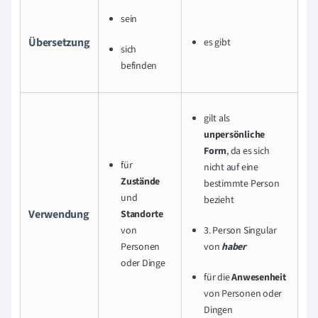
sein
Übersetzung
es gibt
sich
befinden
gilt als
unpersönliche
Form
, da es sich
für
nicht auf eine
Zustände
bestimmte Person
und
bezieht
Verwendung
Standorte
von
3. Person Singular
Personen
von
haber
oder Dinge
für die
Anwesenheit
von Personen oder
Dingen