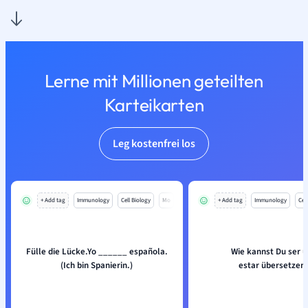
Lerne mit Millionen geteilten
Karteikarten
Leg kostenfrei los
+ Add tag
Immunology
Cell Biology
Mo
+ Add tag
Immunology
Cell
Fülle die Lücke.Yo ______ española.
Wie kannst Du ser 
(Ich bin Spanierin.)
estar übersetzen