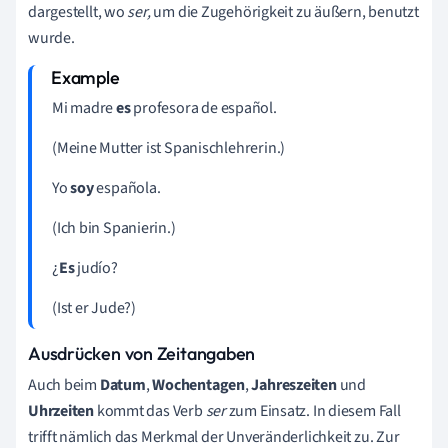
dargestellt, wo
ser,
um die Zugehörigkeit zu äußern, benutzt
wurde.
Mi madre
es
profesora de español.
(Meine Mutter ist Spanischlehrerin.)
Yo
soy
española.
(Ich bin Spanierin.)
¿
Es
judío?
(Ist er Jude?)
Ausdrücken von Zeitangaben
Auch beim
Datum
,
Woch
entagen
,
Jahreszeiten
und
Uhrzeiten
kommt das Verb
ser
zum Einsatz. In diesem Fall
trifft nämlich das Merkmal der Unveränderlichkeit zu. Zur