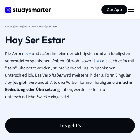
Karteikarten erstellen
Seite zusammenfassen
Zur App
Schule
Spanisch
Spanisch Grammatik
Hay Ser Estar
Hay Ser Estar
Die Verben
ser
und
estar
sind eine der wichtigsten und am häufigsten
verwendeten spanischen Verben. Obwohl sowohl
ser
als auch
estar
mit
"sein"
übersetzt werden, ist ihre Verwendung im Spanischen
unterschiedlich. Das Verb
haber
wird meistens in der 3. Form Singular
hay
(es gibt)
verwendet. Alle drei Verben können häufig eine
ähnliche
Bedeutung oder Übersetzung
haben, werden jedoch für
unterschiedliche Zwecke eingesetzt!
Los geht’s