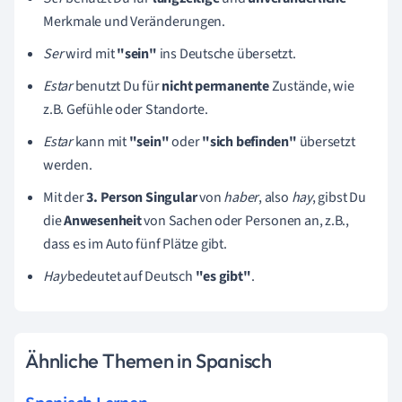
Merkmale und Veränderungen.
Ser
wird mit
"sein"
ins Deutsche übersetzt.
Estar
benutzt Du für
nicht permanente
Zustände, wie
z.B. Gefühle oder Standorte.
Estar
kann mit
"sein"
oder
"sich befinden"
übersetzt
werden.
Mit der
3. Person Singular
von
haber
, also
hay
, gibst Du
die
Anwesenheit
von Sachen oder Personen an, z.B.,
dass es im Auto fünf Plätze gibt.
Hay
bedeutet auf Deutsch
"es gibt"
.
Ähnliche Themen in Spanisch