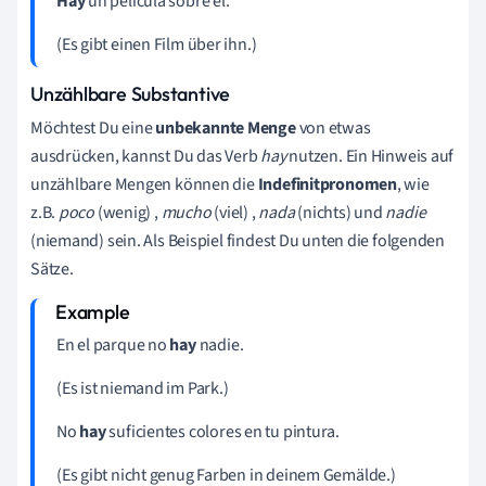
Hay
un película sobre él.
(Es gibt einen Film über ihn.)
Unzählbare Substantive
Möchtest Du eine
unbekannte Menge
von etwas
ausdrücken, kannst Du das Verb
hay
nutzen. Ein Hinweis auf
unzählbare Mengen können die
Indefinitpronomen
, wie
z.B.
poco
(wenig) ,
mucho
(viel) ,
nada
(nichts) und
nadie
(niemand) sein. Als Beispiel findest Du unten die folgenden
Sätze.
En el parque no
hay
nadie.
(Es ist niemand im Park.)
No
hay
suficientes colores en tu pintura.
(Es gibt nicht genug Farben in deinem Gemälde.)