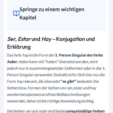
Springe zu einem wichtigen
Kapitel
Ser
,
Estar
und
Hay
–
Konjugation und
Erklärung
Das Verb
hay
ist die Form der
3. Person Singular des Verbs
haber
.
Haber
kann mit "haben" übersetzt werden, wird
jedoch nur in zusammengesetzten Zeitformen oder in der 3.
Person Singular verwendet. Deshalb ist für Dich hier nur die
Form
hay
relevant, die übersetzt
"es gibt"
bedeutet. Die
Verben bzw. Formen der Verben von ser, estar und hay
werden beispielsweise oft bei Bildbeschreibungen
verwendet, daher ist die richtige Anwendung wichtig.
Die Verben
ser
und
estar
sind beide
unregelmäßige Verben