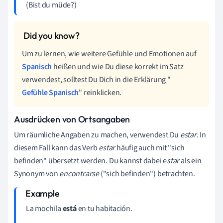
(Bist du müde?)
Um zu lernen, wie weitere Gefühle und Emotionen auf
Spanisch
heißen und wie Du diese korrekt im Satz
verwendest, solltest Du Dich in die Erklärung "
Gefühle Spanisch
" reinklicken.
Ausdrücken von Ortsangaben
Um räumliche Angaben zu machen, verwendest Du
estar
. In
diesem Fall kann das Verb
estar
häufig auch mit "sich
befinden" übersetzt werden. Du kannst dabei e
star
als ein
Synonym von
encontrarse
("sich befinden") betrachten.
La mochila
está
en tu habitación.