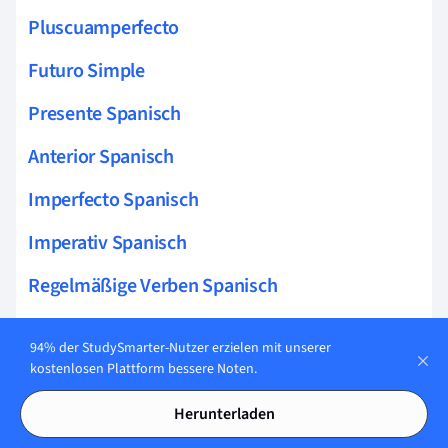
Pluscuamperfecto
Futuro Simple
Presente Spanisch
Anterior Spanisch
Imperfecto Spanisch
Imperativ Spanisch
Regelmäßige Verben Spanisch
Verbalperiphrasen Spanisch
94% der StudySmarter-Nutzer erzielen mit unserer
Condicional Simple
kostenlosen Plattform bessere Noten.
Condicional Compuesto
Herunterladen