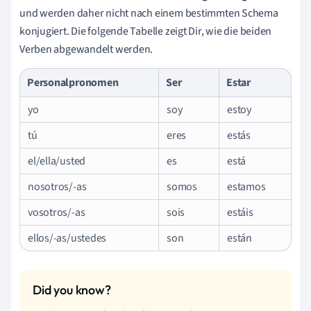
und werden daher nicht nach einem bestimmten Schema
konjugiert. Die folgende Tabelle zeigt Dir, wie die beiden
Verben abgewandelt werden.
Personalpronomen
Ser
Estar
yo
soy
estoy
tú
eres
estás
el/ella/usted
es
está
nosotros/-as
somos
estamos
vosotros/-as
sois
estáis
ellos/-as/ustedes
son
están