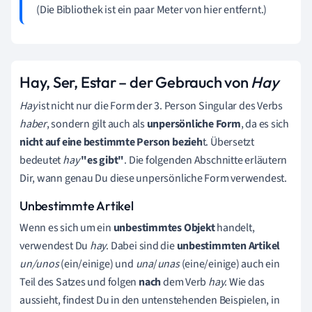
(Die Bibliothek ist ein paar Meter von hier entfernt.)
Hay, Ser, Estar
–
der Gebrauch von
Hay
Hay
ist nicht nur die Form der 3. Person Singular des Verbs
haber
, sondern gilt auch als
unpersönliche Form
, da es sich
nicht auf eine bestimmte Person bezieh
t. Übersetzt
bedeutet
hay
"es gibt"
. Die folgenden Abschnitte erläutern
Dir, wann genau Du diese unpersönliche Form verwendest.
Unbestimmte Artikel
Wenn es sich um ein
unbestimmtes Objekt
handelt,
verwendest Du
hay
. Dabei sind die
unbestimmten Artike
l
un/
unos
(ein/einige) und
una
/
unas
(eine/einige) auch ein
Teil des Satzes und folgen
nach
dem Verb
hay
. Wie das
aussieht, findest Du in den untenstehenden Beispielen, in