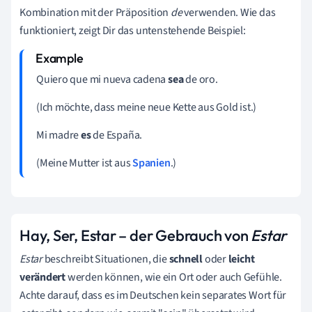
Kombination mit der Präposition
de
verwenden. Wie das
funktioniert, zeigt Dir das untenstehende Beispiel:
Quiero que mi nueva cadena
sea
de oro.
(Ich möchte, dass meine neue Kette aus Gold ist.)
Mi madre
es
de España.
(Meine Mutter ist aus
Spanien
.)
Hay, Ser, Estar
–
der Gebrauch von
Estar
Estar
beschreibt Situationen, die
schnell
oder
leicht
verändert
werden können, wie ein Ort oder auch Gefühle.
Achte darauf, dass es im Deutschen kein separates Wort für