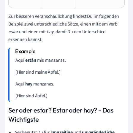
Zur besseren Veranschaulichung findest Du im folgenden
Beispiel zwei unterschiedliche Sätze, einen mit dem Verb
estar
und einen mit
hay
, damit Du den Unterschied
erkennen kannst:
Aquí
están
mis manzanas.
(Hier sind meine Äpfel.)
Aquí
hay
manzanas.
(Hier sind Äpfel.)
Ser oder estar? Estar oder hay? - Das
Wichtigste
Ser
benutzt Du für
langzeitige
und
unveränderliche