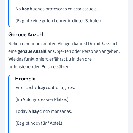
No
hay
buenos profesores en esta escuela.
(Es gibt keine guten Lehrer in dieser Schule.)
Genaue Anzahl
Neben den unbekannten Mengen kannst Du mit
hay
auch
eine
genaue Anzahl
an Objekten oder Personen angeben.
Wie das funktioniert, erfährst Du in den drei
untenstehenden Beispielsätzen:
En el coche
hay
cuatro lugares.
(Im Auto gibt es vier Plätze.)
Todavía
hay
cinco manzanas.
(Es gibt noch fünf Äpfel.)