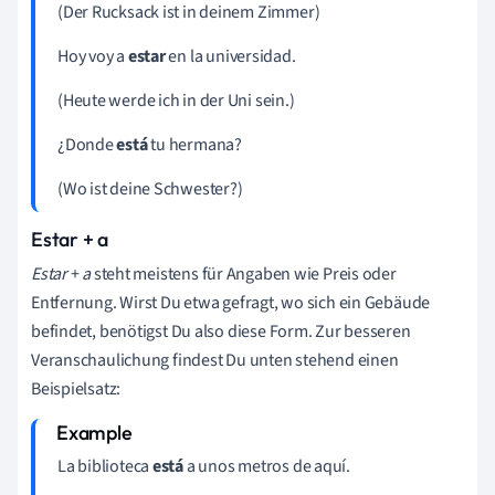
(Der Rucksack ist in deinem Zimmer)
Hoy voy a
estar
en la universidad.
(Heute werde ich in der Uni sein.)
¿Donde
está
tu hermana?
(Wo ist deine Schwester?)
Estar + a
Estar
+
a
steht meistens für Angaben wie Preis oder
Entfernung. Wirst Du etwa gefragt, wo sich ein Gebäude
befindet, benötigst Du also diese Form. Zur besseren
Veranschaulichung findest Du unten stehend einen
Beispielsatz:
La biblioteca
está
a unos metros de aquí.