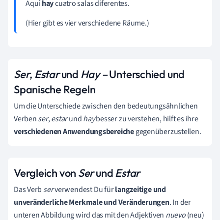
Aquí
hay
cuatro salas diferentes.
(Hier gibt es vier verschiedene Räume.)
Ser
,
Estar
und
Hay
–
Unterschied und
Spanische Regeln
Um die Unterschiede zwischen den bedeutungsähnlichen
Verben
ser
,
estar
und
hay
besser zu verstehen, hilft es ihre
verschiedenen Anwendungsbereiche
gegenüberzustellen.
Vergleich von
Ser
und
Estar
Das Verb
ser
verwendest Du für
langzeitige und
unveränderliche Merkmale und Veränderungen
. In der
unteren Abbildung wird das mit den Adjektiven
nuevo
(neu)