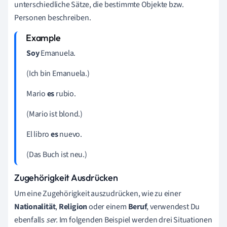
unterschiedliche Sätze, die bestimmte Objekte bzw.
Personen beschreiben.
Soy
Emanuela.
(Ich bin Emanuela.)
Mario
es
rubio.
(Mario ist blond.)
El libro
es
nuevo.
(Das Buch ist neu.)
Zugehörigkeit Ausdrücken
Um eine Zugehörigkeit auszudrücken, wie zu einer
Nationalität
,
Religion
oder einem
Beruf
, verwendest Du
ebenfalls
ser.
Im folgenden Beispiel werden drei Situationen