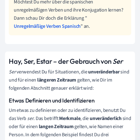
Möchtest Du mehr über die spanischen
unregelmäßigen Verben und ihre Konjugation lernen?
Dann schau Dir doch die Erklärung "
Unregelmäßige Verben Spanisch
" an.
Hay, Ser, Estar
–
der Gebrauch von
Ser
Ser
verwendest Du für Situationen, die
unveränderbar
sind
und für einen
längeren Zeitraum
gelten, wie Dir im
folgenden Abschnitt genauer erklärt wird:
Etwas Definieren und Identifizieren
Um etwas zu definieren oder zu identifizieren, benutzt Du
das Verb
ser
. Das betrifft
Merkmale
, die
unveränderlich
sind
oder für einen
langen Zeitraum
gelten, wie Namen einer
Person. In dem folgenden Beispiel findest Du drei