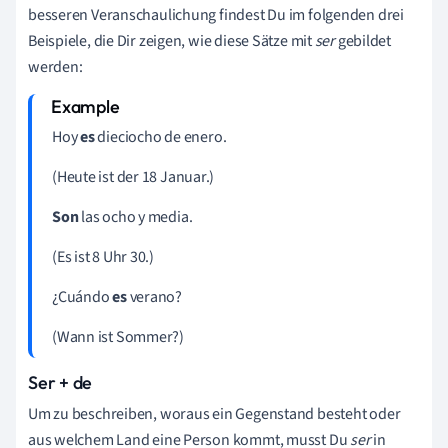
besseren Veranschaulichung findest Du im folgenden drei
Beispiele, die Dir zeigen, wie diese Sätze mit
ser
gebildet
werden:
Hoy
es
dieciocho de enero.
(Heute ist der 18 Januar.)
Son
las ocho y media.
(Es ist 8 Uhr 30.)
¿Cuándo
es
verano?
(Wann ist Sommer?)
Ser + de
Um zu beschreiben, woraus ein Gegenstand besteht oder
aus welchem Land eine Person kommt, musst Du
ser
in