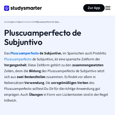
Karteikarten erstellen
Seite zusammenfassen
Zur App
Schule
Spanisch
Spanisch Grammatik
Pluscuamperfecto de Subjuntivo
Pluscuamperfecto de
Subjuntivo
Das
Pluscuamperfecto
de Subjuntivo
, im Spanischen auch Pretérito
Pluscuamperfecto
de Subjuntivo, ist eine spanische Zeitform der
Vergangenheit
. Diese Zeitform gehört zu den
zusammengesetzten
Zeiten, denn die
Bildung
des Pluscuamperfecto de Subjuntivo setzt
sich aus
zwei Bestandteilen
zusammen. Es findet vor allem in
Nebensätzen
Verwendung
. Die
unregelmäßigen Verben
des
Pluscuamperfecto solltest Du Dir für die richtige Anwendung gut
einprägen. Auch
Übungen
in Form von Lückentexten sind in der Regel
hilfreich.