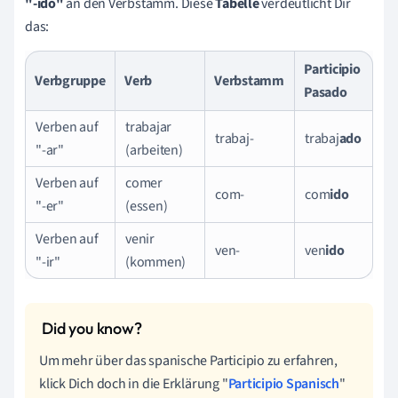
"-ido"
an den Verbstamm. Diese
Tabelle
verdeutlicht Dir
das:
Participio
Verbgruppe
Verb
Verbstamm
Pasado
Verben auf
trabajar
trabaj-
trabaj
ado
"-ar"
(arbeiten)
Verben auf
comer
com-
com
ido
"-er"
(essen)
Verben auf
venir
ven-
ven
ido
"-ir"
(kommen)
Um mehr über das spanische Participio zu erfahren,
klick Dich doch in die Erklärung "
Participio Spanisch
"