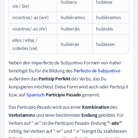
hubiera
hubiese
sie / Sie)
nosotros/-as (wir)
hubiéramos
hubiésemos
vosotros/-as (ihr)
hubieráis
hubiséis
ellos / ellas /
hubieran
hubiesen
ustedes (sie)
Neben den Imperfecto de Subjuntivo-Formen von
haber
benötigst Du für die Bildung des
Perfecto de Subjuntivo
außerdem das
Partizip Perfekt
des Verbs, das Du
konjugieren möchtest. Diese Form wird auch oder Partizip II
bzw. auf
Spanisch
Participio Pasado
genannt.
Das Participio Pasado wird aus einer
Kombination
des
Verbstamms
und einer bestimmten
Endung
gebildet. Für
Verben auf "-ar" ist die Participio Pasado-Endung
"-ado"
richtig, bei Verben auf "-er" und "-ir" hängst Du stattdessen