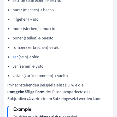
escribir (schreiben) → escrito
hacer (machen) → hecho
ir (gehen) → ido
morir (sterben) → muerto
poner (stellen) → puesto
romper (zerbrechen) → roto
ser
(sein) → sido
ver (sehen) → visto
volver (zurückkommen) → vuelto
Im nachstehenden Beispiel siehst Du, wie die
unregelmäßige Form
des
Pluscuamperfecto
des
Subjuntivo
dicho
in einem Satz eingesetzt werden kann:
Dudaba que
hubieras dicho
la verdad.