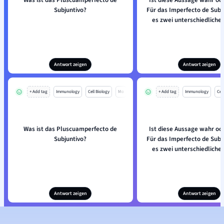
Was ist das Pluscuamperfecto de
Ist diese Aussage wahr ode
Subjuntivo?
Für das Imperfecto de Subju
es zwei unterschiedliche
Antwort zeigen
Antwort zeigen
+ Add tag
Immunology
Cell Biology
Mo
+ Add tag
Immunology
Cell
Was ist das Pluscuamperfecto de
Ist diese Aussage wahr ode
Subjuntivo?
Für das Imperfecto de Subju
es zwei unterschiedliche
Antwort zeigen
Antwort zeigen