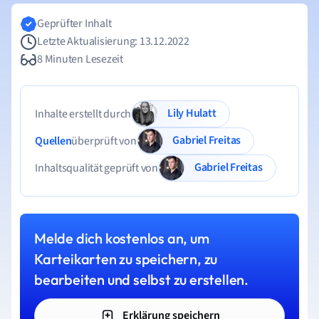
Geprüfter Inhalt
Letzte Aktualisierung: 13.12.2022
8 Minuten Lesezeit
Lily Hulatt
Inhalte erstellt durch
Gabriel Freitas
Quellen
überprüft von
Gabriel Freitas
Inhaltsqualität geprüft von
Melde dich kostenlos an, um
Karteikarten zu speichern, zu
bearbeiten und selbst zu erstellen.
Erklärung speichern