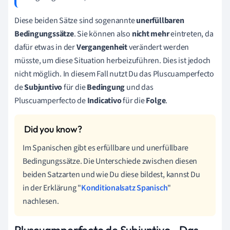
Diese beiden Sätze sind sogenannte
unerfüllbaren
Bedingungssätze
. Sie können also
nicht mehr
eintreten, da
dafür etwas in der
Vergangenheit
verändert werden
müsste, um diese Situation herbeizuführen. Dies ist jedoch
nicht möglich. In diesem Fall nutzt Du das Pluscuamperfecto
de
Subjuntivo
für die
Bedingung
und das
Pluscuamperfecto de
Indicativo
für die
Folge
.
Im Spanischen gibt es erfüllbare und unerfüllbare
Bedingungssätze. Die Unterschiede zwischen diesen
beiden Satzarten und wie Du diese bildest, kannst Du
in der Erklärung "
Konditionalsatz Spanisch
"
nachlesen.
Pluscuamperfecto de Subjuntivo - Das