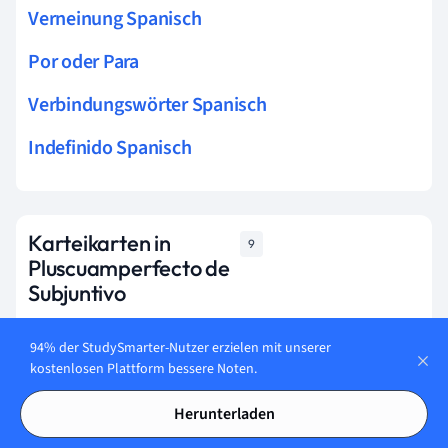
Verneinung Spanisch
Por oder Para
Verbindungswörter Spanisch
Indefinido Spanisch
Karteikarten in
9
Pluscuamperfecto de
Subjuntivo
Lerne jetzt
94% der StudySmarter-Nutzer erzielen mit unserer
kostenlosen Plattform bessere Noten.
Herunterladen
Was ist das Pluscuamperfecto de Subjuntivo?