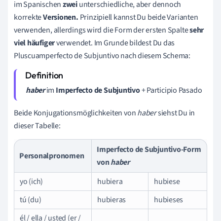
im Spanischen
zwei
unterschiedliche, aber dennoch
korrekte
Versionen.
Prinzipiell kannst Du beide Varianten
verwenden, allerdings wird die Form der ersten Spalte
sehr
viel häufiger
verwendet. Im Grunde bildest Du das
Pluscuamperfecto de Subjuntivo nach diesem Schema:
haber
im
Imperfecto
de
Subjuntivo
+ Participio Pasado
Beide Konjugationsmöglichkeiten von
haber
siehst Du in
dieser Tabelle:
Imperfecto de Subjuntivo-Form
Personalpronomen
von
haber
yo (ich)
hubiera
hubiese
tú (du)
hubieras
hubieses
él / ella / usted (er /