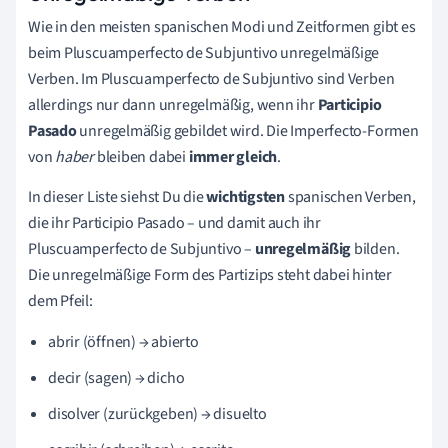
Wie in den meisten spanischen Modi und Zeitformen gibt es
beim Pluscuamperfecto de Subjuntivo unregelmäßige
Verben.
Im
Pluscuamperfecto
de Subjuntivo sind Verben
allerdings nur dann unregelmäßig, wenn ihr
Participio
Pasado
unregelmäßig gebildet wird. Die Imperfecto-Formen
von
haber
bleiben dabei
immer gleich
.
In dieser Liste siehst Du die
wichtigsten
spanischen Verben,
die ihr Participio Pasado – und damit auch ihr
Pluscuamperfecto de Subjuntivo –
unregelmäßig
bilden.
Die unregelmäßige Form des Partizips steht dabei hinter
dem Pfeil:
abrir (öffnen) → abierto
decir (sagen) → dicho
disolver (zurückgeben) → disuelto