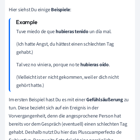
Hier siehst Du einige
Beispiele
:
Tuve miedo de que
hubieras tenido
un día mal.
(Ich hatte Angst, du hättest einen schlechten Tag
gehabt.)
Tal vez no viniera, porque no te
hubieras
oído
.
(Vielleicht ist er nicht gekommen, weil er dich nicht
gehört hatte.)
Im ersten Beispiel hast Du es mit einer
Gefühlsäußerung
zu
tun. Diese bezieht sich auf ein Ereignis in der
Vorvergangenheit, denn die angesprochene Person hat
bereits vor dem Gespräch (eventuell) einen schlechten Tag
gehabt. Deshalb nutzt Du hier das Pluscuamperfecto de