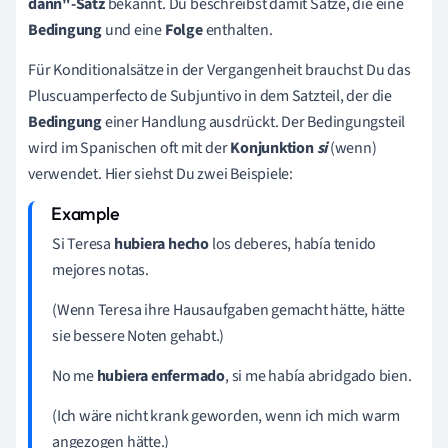
dann"-Satz
bekannt. Du beschreibst damit Sätze, die eine
Bedingung
und eine
Folge
enthalten.
Für Konditionalsätze in der Vergangenheit brauchst Du das
Pluscuamperfecto de Subjuntivo in dem Satzteil, der die
Bedingung
einer Handlung ausdrückt. Der Bedingungsteil
wird im Spanischen oft mit der
Konjunktion
si
(wenn)
verwendet. Hier siehst Du zwei Beispiele:
Si Teresa
hubiera hecho
los deberes, había tenido
mejores notas.
(Wenn Teresa ihre Hausaufgaben gemacht hätte, hätte
sie bessere Noten gehabt.)
No me
hubiera enfermado
, si me había abridgado bien.
(Ich wäre nicht krank geworden, wenn ich mich warm
angezogen hätte.)