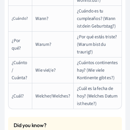
wohnst du?)
¿Cuándo es tu
Wann?
cumpleaños? (Wann
¿Cuándo?
ist dein Geburtstag?)
¿Por qué estás triste?
¿Por
Warum?
(Warum bist du
qué?
traurig?)
¿Cuánto
¿Cuántos continentes
/
Wie viel/e?
hay? (Wie viele
Cuánta?
Kontinente gibt es?)
¿Cuál es la fecha de
¿Cuál?
Welcher/Welches?
hoy? (Welches Datum
ist heute?)