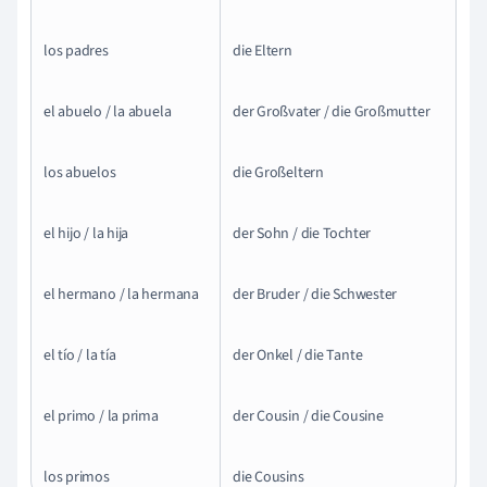
los padres
die Eltern
el abuelo / la abuela
der Großvater / die Großmutter
los abuelos
die Großeltern
el hijo / la hija
der Sohn / die Tochter
el hermano / la hermana
der Bruder / die Schwester
el tío / la tía
der Onkel / die Tante
el primo / la prima
der Cousin / die Cousine
los primos
die Cousins