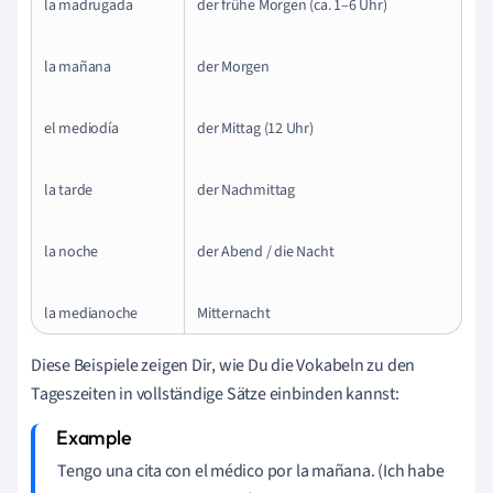
la madrugada
der frühe Morgen (ca. 1–6 Uhr)
la mañana
der Morgen
el mediodía
der Mittag (12 Uhr)
la tarde
der Nachmittag
la noche
der Abend / die Nacht
la medianoche
Mitternacht
Diese Beispiele zeigen Dir, wie Du die Vokabeln zu den
Tageszeiten in vollständige Sätze einbinden kannst:
Tengo una cita con el médico por la mañana. (Ich habe