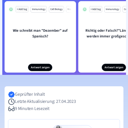
+ Add tag
Immunology
Cell Biology
Mo
+ Add tag
Immunology
Cell
Wie schreibt man "Dezember" auf
Richtig oder Falsch?"Lä
Spanisch?
werden immer großgesch
Antwort zeigen
Antwort zeigen
Geprüfter Inhalt
Letzte Aktualisierung: 27.04.2023
9 Minuten Lesezeit