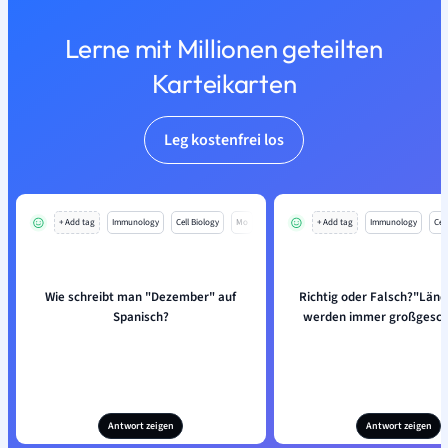
Lerne mit Millionen geteilten
Karteikarten
Leg kostenfrei los
+ Add tag
Immunology
Cell Biology
Mo
+ Add tag
Immunology
Cell
Wie schreibt man "Dezember" auf
Richtig oder Falsch?"Lä
Spanisch?
werden immer großgesch
Antwort zeigen
Antwort zeigen