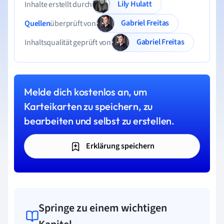
Lily Hulatt
Inhalte erstellt durch
Gabriel Freitas
Quellen
überprüft von
Gabriel Freitas
Inhaltsqualität geprüft von
Melde dich kostenlos an, um
Karteikarten zu speichern, zu
bearbeiten und selbst zu erstellen.
Erklärung speichern
Springe zu einem wichtigen