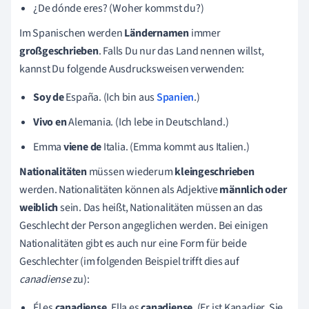
¿De dónde eres? (Woher kommst du?)
Im Spanischen werden
Ländernamen
immer
großgeschrieben
. Falls Du nur das Land nennen willst,
kannst Du folgende Ausdrucksweisen verwenden:
Soy de
España. (Ich bin aus
Spanien
.)
Vivo en
Alemania. (Ich lebe in Deutschland.)
Emma
viene
de
Italia. (Emma kommt aus Italien.)
Nationalitäten
müssen wiederum
kleingeschrieben
werden. Nationalitäten können als Adjektive
männlich oder
weiblich
sein. Das heißt, Nationalitäten müssen an das
Geschlecht der Person angeglichen werden. Bei einigen
Nationalitäten gibt es auch nur eine Form für beide
Geschlechter (im folgenden Beispiel trifft dies auf
canadiense
zu):
Él es
canadiense
. Ella es
canadiense
. (Er ist Kanadier. Sie