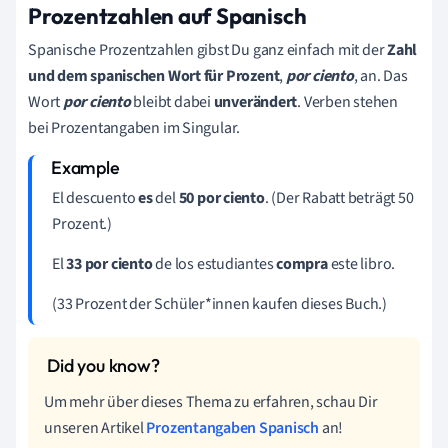
Prozentzahlen auf Spanisch
Spanische Prozentzahlen gibst Du ganz einfach mit der
Zahl
und dem spanischen Wort für Prozent
,
por ciento
, an. Das
Wort
por ciento
bleibt dabei
unverändert
. Verben stehen
bei Prozentangaben im Singular.
El descuento
es
del
50 por ciento
. (Der Rabatt beträgt 50
Prozent.)
El
33 por ciento
de los estudiantes
compra
este libro.
(33 Prozent der Schüler*innen kaufen dieses Buch.)
Um mehr über dieses Thema zu erfahren, schau Dir
unseren Artikel
Prozentangaben Spanisch
an!