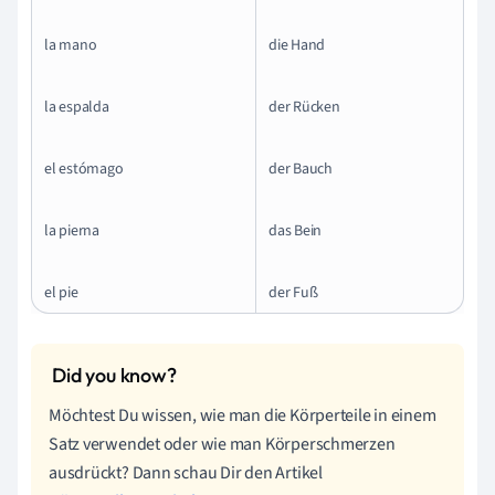
la mano
die Hand
la espalda
der Rücken
el estómago
der Bauch
la pierna
das Bein
el pie
der Fuß
Möchtest Du wissen, wie man die Körperteile in einem
Satz verwendet oder wie man Körperschmerzen
ausdrückt? Dann schau Dir den Artikel