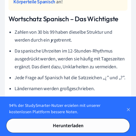
Körperteile Spanisch
an!
Wortschatz Spanisch – Das Wichtigste
Zahlen von 30 bis 99 haben dieselbe Struktur und
werden durch ein
y
getrennt.
Da spanische Uhrzeiten im 12-Stunden-Rhythmus
ausgedrückt werden, werden sie häufig mit Tageszeiten
ergänzt. Das dient dazu, Unklarheiten zu vermeiden.
Jede Frage auf Spanisch hat die Satzzeichen „¿” und „?”.
Ländernamen werden großgeschrieben.
Nationalitäten werden kleingeschrieben und müssen als
94% der StudySmarter-Nutzer erzielen mit unserer
Adjektive häufig an das Geschlecht des dazugehörigen
kostenlosen Plattform bessere Noten.
Subjekts angepasst werden.
Herunterladen