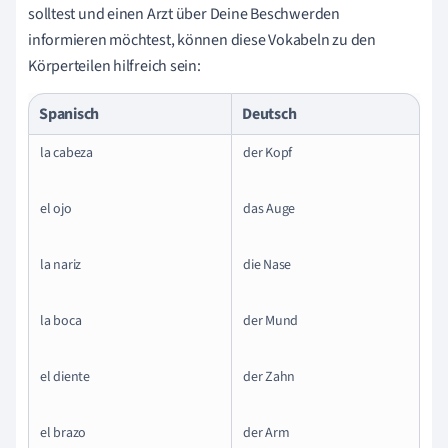
solltest und einen Arzt über Deine Beschwerden
informieren möchtest, können diese Vokabeln zu den
Körperteilen hilfreich sein:
Spanisch
Deutsch
la cabeza
der Kopf
el ojo
das Auge
la nariz
die Nase
la boca
der Mund
el diente
der Zahn
el brazo
der Arm