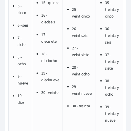
15 - quince
35 -
...
5 -
25 -
treinta y
cinco
16 -
veinticinco
cinco
dieciséis
6 - seis
26 -
36 -
17 -
veintiséis
treinta y
7 -
diecisiete
seis
siete
27 -
18 -
veintisiete
37 -
8 -
dieciocho
treinta y
ocho
28 -
siete
19 -
veintiocho
9 -
diecinueve
38 -
nueve
29 -
treinta y
20 - veinte
veintinueve
ocho
10 -
diez
30 - treinta
39 -
treinta y
nueve