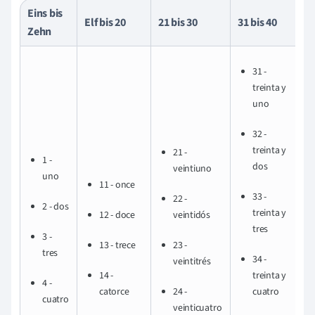
Eins bis
Elf bis 20
21 bis 30
31 bis 40
41
Zehn
31 -
treinta y
uno
32 -
treinta y
21 -
1 -
dos
veintiuno
uno
11 - once
33 -
22 -
2 - dos
treinta y
12 - doce
veintidós
tres
3 -
13 - trece
23 -
tres
34 -
veintitrés
14 -
treinta y
4 -
catorce
24 -
cuatro
cuatro
veinticuatro