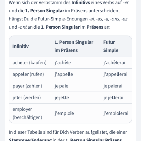
Wenn sich der Verbstamm des
Infinitivs
eines Verbs auf
-er
und die
1. Person Singular
im Präsens
unterscheiden,
hängst Du die Futur-Simple-Endungen
-ai, -as, -a, -ons, -ez
und
-ont
an die
1. Person Singular
im
Präsens
an:
1. Person Singular
Futur
Infinitiv
im Präsens
Simple
ach
e
ter (kaufen)
j'ach
è
te
j'ach
è
terai
appe
l
er (rufen)
j'appe
ll
e
j'appe
ll
erai
pa
y
er (zahlen)
je pa
i
e
je pa
i
erai
je
t
er (werfen)
je je
tt
e
je je
tt
erai
employer
j'emplo
i
e
j'emplo
i
erai
(beschäftigen)
In dieser Tabelle sind für Dich Verben aufgelistet, die einer
Stammveränderung
in der
1. Person Singular Präsens