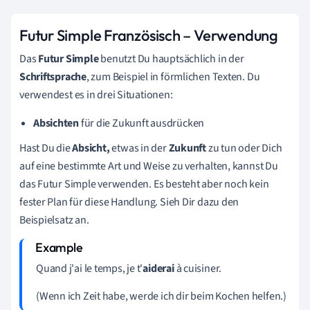
Futur Simple Französisch – Verwendung
Das
Futur
Simple
benutzt Du hauptsächlich in der
Schriftsprache
, zum Beispiel in förmlichen Texten. Du
verwendest es in drei Situationen:
Absichten
für die Zukunft ausdrücken
Hast Du die
Absicht,
etwas in der
Zukunft
zu tun
oder Dich
auf eine bestimmte Art und Weise zu verhalten, kannst Du
das Futur Simple verwenden. Es besteht aber noch kein
fester Plan für diese Handlung. Sieh Dir dazu den
Beispielsatz an.
Quand j'ai le temps, je t'
aiderai
à cuisiner.
(Wenn ich Zeit habe, werde ich dir beim Kochen helfen.)