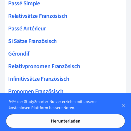
Passé Simple
Relativsätze Französisch
Passé Antérieur
Si Sätze Französisch
Gérondif
Relativpronomen Französisch
Infinitivsätze Französisch
Pronomen Französisch
94% der StudySmarter-Nutzer erzielen mit unserer
Unregelmäßige Verben Französisch
kostenlosen Plattform bessere Noten.
laissez faire
Herunterladen
Adverbien Französisch