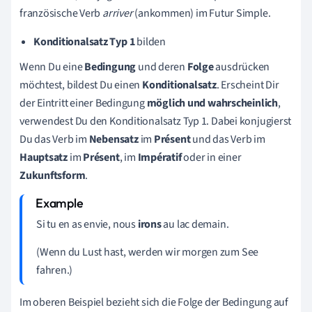
französische Verb
arriver
(ankommen) im Futur Simple.
Konditionalsatz Typ 1
bilden
Wenn Du eine
Bedingung
und deren
Folge
ausdrücken
möchtest, bildest Du einen
Konditionalsatz
. Erscheint Dir
der Eintritt einer Bedingung
möglich
und wahrscheinlich
,
verwendest Du den Konditionalsatz Typ 1. Dabei konjugierst
Du das Verb im
Nebensatz
im
Présent
und das Verb im
Hauptsatz
im
Présent
, im
Impératif
oder in einer
Zukunftsform
.
Si tu en as envie, nous
irons
au lac demain.
(Wenn du Lust hast, werden wir morgen zum See
fahren.)
Im oberen Beispiel bezieht sich die Folge der Bedingung auf