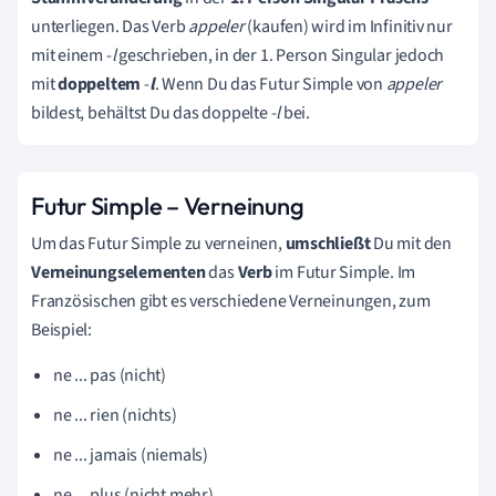
unterliegen. Das Verb
appeler
(kaufen) wird im Infinitiv nur
mit einem -
l
geschrieben, in der 1. Person Singular jedoch
mit
doppeltem
-
l
. Wenn Du das Futur Simple von
appeler
bildest, behältst Du das doppelte -
l
bei.
Futur Simple – Verneinung
Um das Futur Simple zu verneinen,
umschließt
Du mit den
Verneinungselementen
das
Verb
im Futur Simple. Im
Französischen gibt es verschiedene Verneinungen, zum
Beispiel:
ne ... pas (nicht)
ne ... rien (nichts)
ne ... jamais (niemals)
ne ... plus (nicht mehr)