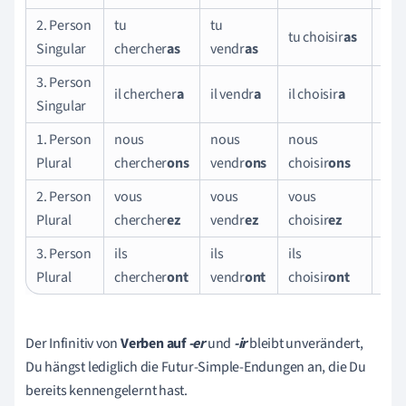
2. Person
tu
tu
tu choisir
as
tu r
Singular
chercher
as
vendr
as
3. Person
il chercher
a
il vendr
a
il choisir
a
il r
Singular
1. Person
nous
nous
nous
nou
Plural
chercher
ons
vendr
ons
choisir
ons
rec
2. Person
vous
vous
vous
vou
Plural
chercher
ez
vendr
ez
choisir
ez
rec
3. Person
ils
ils
ils
ils 
Plural
chercher
ont
vendr
ont
choisir
ont
Der Infinitiv von
Verben auf
-er
und
-ir
bleibt unverändert,
Du hängst lediglich die Futur-Simple-Endungen an, die Du
bereits kennengelernt hast.