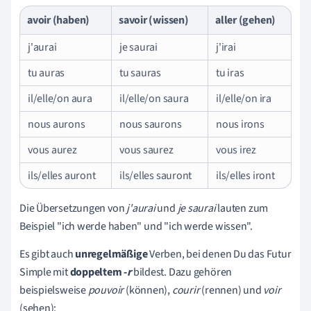
avoir (haben)
savoir (wissen)
aller (gehen)
j'aurai
je saurai
j'irai
tu auras
tu sauras
tu iras
il/elle/on aura
il/elle/on saura
il/elle/on ira
nous aurons
nous saurons
nous irons
vous aurez
vous saurez
vous irez
ils/elles auront
ils/elles sauront
ils/elles iront
Die Übersetzungen von
j'aurai
und
je saurai
lauten zum
Beispiel "ich werde haben" und "ich werde wissen".
Es gibt auch
unregelmäßige
Verben, bei denen Du das Futur
Simple mit
doppeltem -
r
bildest. Dazu gehören
beispielsweise
pouvoir
(können),
courir
(rennen) und
voir
(sehen):