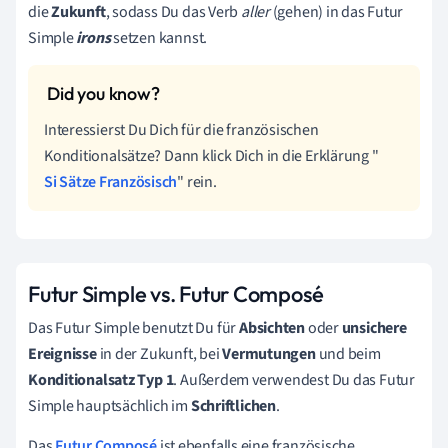
die
Zukunft
, sodass Du das Verb
aller
(gehen) in das Futur
Simple
irons
setzen kannst.
Interessierst Du Dich für die französischen
Konditionalsätze? Dann klick Dich in die Erklärung "
Si Sätze Französisch
" rein.
Futur Simple vs. Futur Composé
Das Futur Simple benutzt Du für
Absichten
oder
unsichere
Ereignisse
in der Zukunft, bei
Vermutungen
und beim
Konditionalsatz Typ 1
. Außerdem verwendest Du das Futur
Simple hauptsächlich im
Schriftlichen
.
Das
Futur Composé
ist ebenfalls eine
französische