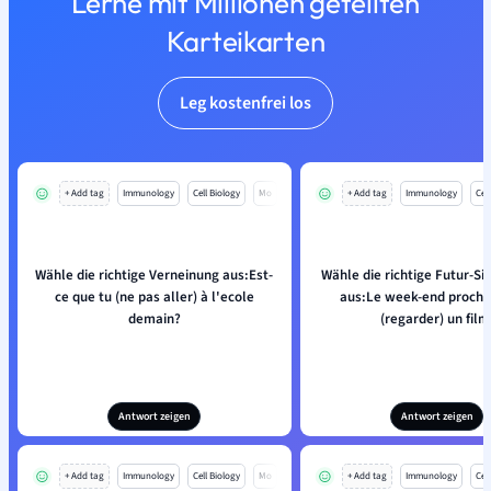
Lerne mit Millionen geteilten
Karteikarten
Leg kostenfrei los
+ Add tag
Immunology
Cell Biology
Mo
+ Add tag
Immunology
Cell
Wähle die richtige Verneinung aus:Est-
Wähle die richtige Futur-S
ce que tu (ne pas aller) à l'ecole
aus:Le week-end procha
demain?
(regarder) un film
Antwort zeigen
Antwort zeigen
+ Add tag
Immunology
Cell Biology
Mo
+ Add tag
Immunology
Cell