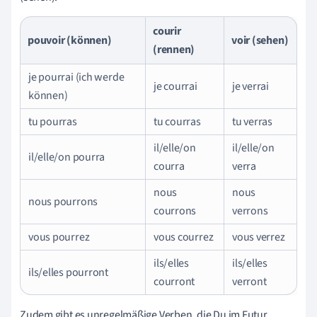
courir
pouvoir (können)
voir (sehen)
(rennen)
je pourrai (ich werde
je courrai
je verrai
können)
tu pourras
tu courras
tu verras
il/elle/on
il/elle/on
il/elle/on pourra
courra
verra
nous
nous
nous pourrons
courrons
verrons
vous pourrez
vous courrez
vous verrez
ils/elles
ils/elles
ils/elles pourront
courront
verront
Zudem gibt es unregelmäßige Verben, die Du im Futur