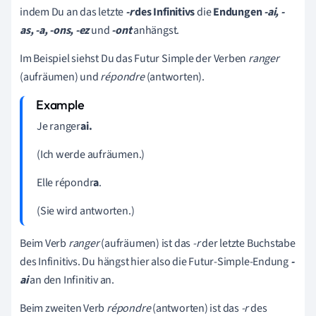
indem Du an das letzte
-r
des Infinitivs
die
Endungen
-ai, -
as, -a, -ons, -ez
und
-ont
anhängst.
Im Beispiel siehst Du das Futur Simple der Verben
ranger
(aufräumen) und
répondre
(antworten).
Je ranger
ai.
(Ich werde aufräumen.)
Elle répondr
a
.
(Sie wird antworten.)
Beim Verb
ranger
(aufräumen) ist das
-r
der letzte Buchstabe
des Infinitivs. Du hängst hier also die Futur-Simple-Endung
-
ai
an den Infinitiv an.
Beim zweiten Verb
répondre
(antworten) ist das
-r
des