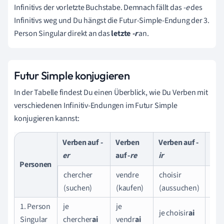
Infinitivs der vorletzte Buchstabe. Demnach fällt das
-e
des
Infinitivs
weg und Du hängst die Futur-Simple-Endung der 3.
Person Singular direkt an das
letzte
-r
an.
Futur Simple konjugieren
In der Tabelle findest Du einen Überblick, wie Du Verben mit
verschiedenen Infinitiv-Endungen im Futur Simple
konjugieren kannst:
Verben auf
-
Verben
Verben auf -
Verb
er
auf -
re
ir
oir
Personen
chercher
vendre
choisir
rec
(suchen)
(kaufen)
(aussuchen)
(em
1. Person
je
je
je choisir
ai
je r
Singular
chercher
ai
vendr
ai