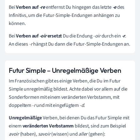
Bei
Verben auf
-re
entfernst Du hingegen das letzte
-e
des
Infinitivs, um die Futur-Simple-Endungen anhängen zu
können.
Bei
Verben auf
-oir
ersetzt
Du die Endung -
oir
durch ein
-r
.
An dieses
-r
hängst Du dann die Futur-Simple-Endungen an.
Futur Simple – Unregelmäßige Verben
Im Französischen gibt es einige Verben, die Du im Futur
Simple unregelmäßig bildest. Achte dabei vor allem auf die
Sonderformen mit einem veränderten Verbstamm, mit
doppeltem -
r
und mit eingefügtem -
d
.
Unregelmäßige
Verben, bei denen Du das Futur Simple mit
einem
veränderten Verbstamm
bildest, sind zum Beispiel
avoir
(haben),
savoir
(wissen) und
aller
(gehen):