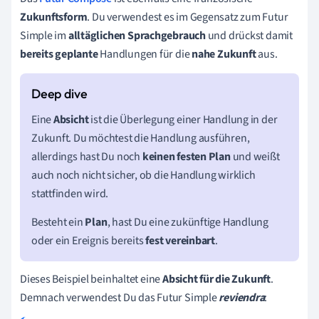
Zukunftsform
. Du verwendest es im Gegensatz zum Futur
Simple im
alltäglichen
Sprachgebrauch
und drückst damit
bereits
geplante
Handlungen für die
nahe
Zukunft
aus.
Eine
Absicht
ist die Überlegung einer Handlung in der
Zukunft. Du möchtest die Handlung ausführen,
allerdings hast Du noch
keinen
festen
Plan
und weißt
auch noch nicht sicher, ob die Handlung wirklich
stattfinden wird.
Besteht ein
Plan
, hast Du eine zukünftige Handlung
oder ein Ereignis bereits
fest
vereinbart
.
Dieses Beispiel beinhaltet eine
Absicht für die Zukunft
.
Demnach verwendest Du das Futur Simple
reviendra
: