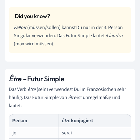
Falloir
(müssen/sollen) kannst Du nur in der 3. Person
Singular verwenden. Das Futur Simple lautet
il faudra
(man wird müssen).
Être
–
Futur Simple
Das Verb
être
(sein) verwendest Du im Französischen sehr
häufig. Das Futur Simple von
être
ist unregelmäßig und
lautet:
Person
être
konjugiert
je
serai