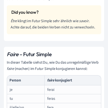
Être
klingt im Futur Simple sehr ähnlich wie
savoir
.
Achte darauf, die beiden Verben nicht zu verwechseln.
Faire
– Futur Simple
In dieser Tabelle siehst Du, wie Du das unregelmäßige Verb
faire
(machen) im Futur Simple konjugieren kannst:
Person
faire
konjugiert
je
ferai
tu
feras
il/elle/on
fera