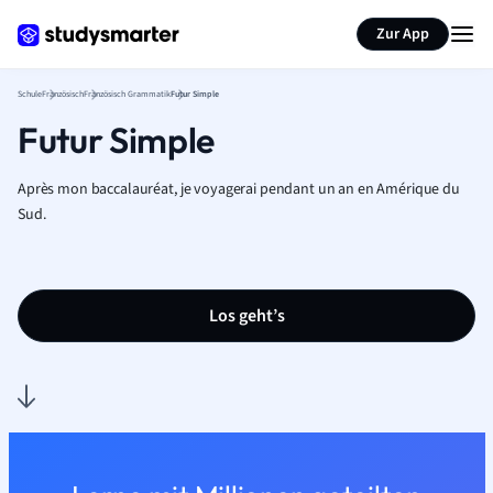
Karteikarten erstellen
Seite zusammenfassen
Zur App
Schule
Französisch
Französisch Grammatik
Futur Simple
Futur Simple
Après mon baccalauréat, je voyagerai pendant un an en Amérique du
Sud.
Los geht’s