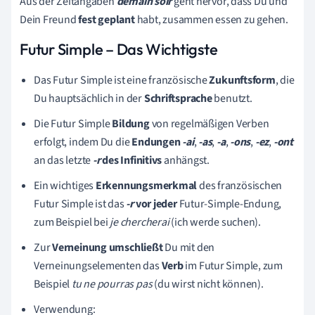
Aus der Zeitangaben
demain soir
geht hervor, dass Du und
Dein Freund
fest
geplant
habt, zusammen essen zu gehen.
Futur Simple – Das Wichtigste
Das Futur Simple ist eine französische
Zukunftsform
, die
Du hauptsächlich in der
Schriftsprache
benutzt.
Die Futur Simple
Bildung
von regelmäßigen Verben
erfolgt, indem Du die
Endungen
-ai
,
-as
,
-a
,
-ons
,
-ez
,
-ont
an das letzte
-r
des Infinitivs
anhängst.
Ein wichtiges
Erkennungsmerkmal
des französischen
Futur Simple ist das
-r
vor jeder
Futur-Simple-Endung,
zum Beispiel bei
je chercherai
(ich werde suchen).
Zur
Verneinung
umschließt
Du mit den
Verneinungselementen das
Verb
im Futur Simple, zum
Beispiel
tu ne pourras pas
(du wirst nicht können).
Verwendung: