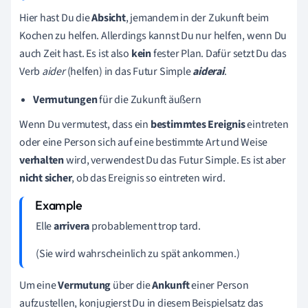
Hier hast Du die
Absicht
,
jemandem in der Zukunft beim
Kochen zu helfen. Allerdings kannst Du nur helfen, wenn Du
auch Zeit hast. Es ist also
kein
fester Plan. Dafür setzt Du das
Verb
aider
(helfen) in das Futur Simple
aiderai
.
Vermutungen
für die Zukunft äußern
Wenn Du vermutest, dass ein
bestimmtes Ereignis
eintreten
oder eine Person sich auf eine bestimmte Art und Weise
verhalten
wird, verwendest Du das Futur Simple. Es ist aber
nicht
sicher
, ob das Ereignis so eintreten wird.
Elle
arrivera
probablement trop tard.
(Sie wird wahrscheinlich zu spät ankommen.)
Um eine
Vermutung
über die
Ankunft
einer Person
aufzustellen, konjugierst Du in diesem Beispielsatz das