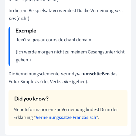
In diesem Beispielsatz verwendest Du die Verneinung
ne ...
pas
(nicht).
Je
n
'irai
pas
au cours de chant demain.
(Ich werde morgen nicht zu meinem Gesangsunterricht
gehen.)
Die Verneinungselemente
ne
und
pas
umschließen
das
Futur Simple
irai
des Verbs
aller
(gehen).
Mehr Informationen zur Verneinung findest Du in der
Erklärung "
Verneinungssätze Französisch
".