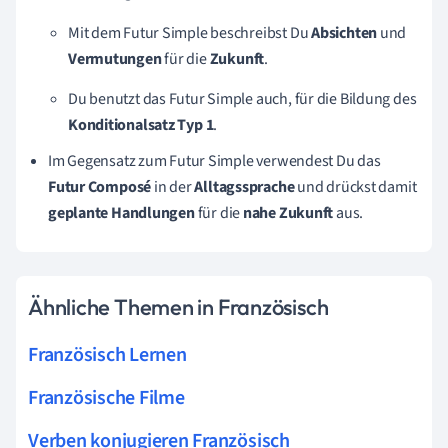
Mit dem Futur Simple beschreibst Du
Absichten
und
Vermutungen
für die
Zukunft
.
Du benutzt das Futur Simple auch, für die Bildung des
Konditionalsatz
Typ
1
.
Im Gegensatz zum Futur Simple verwendest Du das
Futur
Composé
in der
Alltagssprache
und drückst damit
geplante
Handlungen
für die
nahe
Zukunft
aus.
Ähnliche Themen in Französisch
Französisch Lernen
Französische Filme
Verben konjugieren Französisch