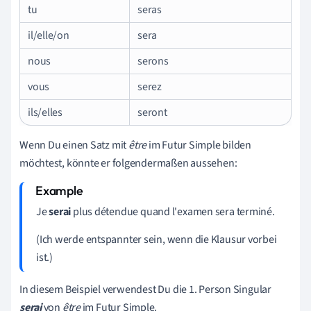
tu
seras
il/elle/on
sera
nous
serons
vous
serez
ils/elles
seront
Wenn Du einen Satz mit
être
im Futur Simple bilden
möchtest, könnte er folgendermaßen aussehen:
Je
serai
plus détendue quand l'examen sera terminé.
(Ich werde entspannter sein, wenn die Klausur vorbei
ist.)
In diesem Beispiel verwendest Du die 1. Person Singular
serai
von
être
im Futur Simple.