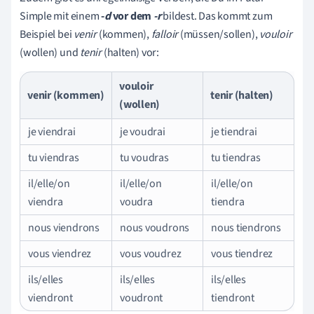
Simple mit einem
-
d
vor dem
-r
bildest. Das kommt zum
Beispiel bei
venir
(kommen),
falloir
(müssen/sollen),
vouloir
(wollen) und
tenir
(halten) vor:
vouloir
venir (kommen)
tenir (halten)
(wollen)
je viendrai
je voudrai
je tiendrai
tu viendras
tu voudras
tu tiendras
il/elle/on
il/elle/on
il/elle/on
viendra
voudra
tiendra
nous viendrons
nous voudrons
nous tiendrons
vous viendrez
vous voudrez
vous tiendrez
ils/elles
ils/elles
ils/elles
viendront
voudront
tiendront