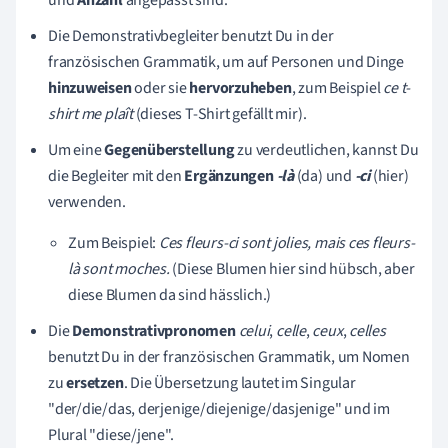
Die
Demonstrativbegleiter
benutzt Du in der
französischen Grammatik, um auf Personen und Dinge
hinzuweisen
oder sie
hervorzuheben
, zum Beispiel
ce
t-
shirt
me plaît
(dieses
T-Shirt
gefällt mir).
Um eine
Gegenüberstellung
zu verdeutlichen, kannst Du
die Begleiter
mit den
Ergänzungen
-
là
(da)
und
-ci
(hier)
verwenden.
Zum Beispiel:
C
es fleurs-ci sont jolies, mais ces fleurs-
là sont moches.
(Diese Blumen hier sind hübsch, aber
diese Blumen da sind hässlich.)
Die
Demonstrativpronomen
celui
,
celle
,
ceux
,
celles
benutzt Du in der französischen Grammatik, um Nomen
zu
ersetzen
. Die Übersetzung lautet im Singular
"der/die/das, derjenige/diejenige/dasjenige" und im
Plural "diese/jene".