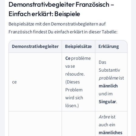
Demonstrativbegleiter Französisch –
Einfach erklärt: Beispiele
Beispielsätze mit den Demonstrativbegleitern auf
Französisch findest Du einfach erklärt in dieser Tabelle:
Demonstrativbegleiter
Beispielsätze
Erklärung
Ce
problème
Das
va se
Substantiv
résoudre.
problème
ist
ce
(Dieses
männlich
Problem
und im
wird sich
Singular
.
lösen.)
Arbre
ist
auch ein
männliches