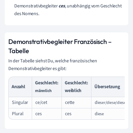
Demonstrativbegleiter
ces
, unabhängig vom Geschlecht
des Nomens.
Demonstrativbegleiter Französisch –
Tabelle
In der Tabelle siehst Du, welche französischen
Demonstrativbegleiter es gibt:
Geschlecht:
Geschlecht:
Anzahl
Übersetzung
weiblich
männlich
Singular
ce/cet
cette
d
ieser/diese/dieses
Plural
ces
ces
d
iese