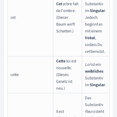
Cet
arbre fait
Substantiv
de l'ombre.
im
Singular
.
cet
(Dieser
Jedoch
Baum wirft
beginnt es
Schatten.)
mit einem
Vokal
,
sodass Du
cet
benutzt.
Cette
loi est
Loi
ist ein
nouvelle.
weibliches
cette
(Dieses
Substantiv
Gesetz ist
im
Singular
.
neu.)
Das
Substantiv
Il est
fleurs
steht