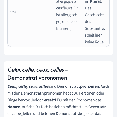
allergique à
im
Plural
.
ces
fleurs.(Er
Das
ces
ist allergisch
Geschlecht
gegen diese
des
Blumen.)
Substantivs
spielt hier
keine Rolle.
Celui, celle, ceux, celles
–
Demonstrativpronomen
Celui, celle, ceux
,
celles
sind Demonstrativ
pronomen
. Auch
mit den Demonstrativpronomen hebst Du Personen oder
Dinge
hervor. Jedoch
ersetzt
Du mit den
Pronomen
das
Nomen
, auf das Du Dich beziehen möchtest. Im Gegensatz
dazu begleiten und betonen Demonstrativbegleiter das