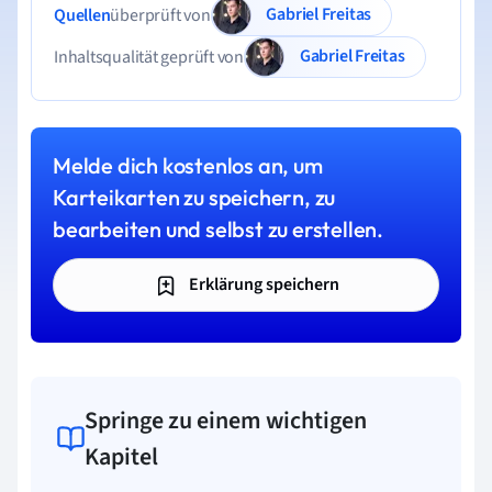
Gabriel Freitas
Quellen
überprüft von
Gabriel Freitas
Inhaltsqualität geprüft von
Melde dich kostenlos an, um
Karteikarten zu speichern, zu
bearbeiten und selbst zu erstellen.
Erklärung speichern
Springe zu einem wichtigen
Kapitel