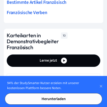
Bestimmte Artikel Französisch
Französische Verben
Karteikarten in
10
Demonstrativbegleiter
Französisch
Lerne jetzt
Wofür verwendest Du die Demonstrativbegleiter auf
94% der StudySmarter-Nutzer erzielen mit unserer
Französisch?
kostenlosen Plattform bessere Noten.
um auf Personen und Dinge hinzuweisen und sie
Herunterladen
hervorzuheben