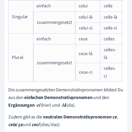
einfach
celui
celle
derj
Singular
celui-là
celle-là
die
zusammengesetzt
celui-ci
celle-ci
die
einfach
ceux
celles
die
celles-
ceux-là
die
Plural
là
zusammengesetzt
celles-
ceux-ci
die
ci
Die zusammengesetzten Demonstrativpronomen bildest Du
aus den
einfachen Demonstrativpronomen
und den
Ergänzungen
-ci
(hier) und
-
là
(da).
Zudem gibt es die
neutralen
Demonstrativpronomen
ce
,
cela
/
ça
und
ceci
(dies/das):