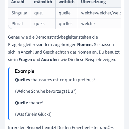
Anzahl
männlich
weiblich
Übersetzung
Singular
quel
quelle
welche/welcher/welches
Plural
quels
quelles
welche
Genau wie die Demonstrativbegleiter stehen die
Fragebegleiter
vor
dem zugehörigen
Nomen.
Sie passen
sich in Anzahl und Geschlecht an das Nomen an.
Du benutzt
sie in
Fragen
und
Ausrufen
, wie Dir diese Beispiele zeigen:
Quelles
chaussures est-ce que tu préfères?
(Welche Schuhe bevorzugst Du?)
Quelle
chance!
(Was für ein Glück!)
Im ersten Beispiel benutzt Du den Fragebegleiter
quelles