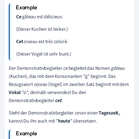
Ce
gâteau est délicieux.
(Dieser Kuchen ist lecker.)
Cet
oiseau est très coloré.
(Dieser Vogel ist sehr bunt.)
Der
Demonstrativbegleiter
ce
begleitet das Nomen
gâteau
(Kuchen), das mit dem Konsonanten "g" beginnt. Das
Bezugswort
oiseau
(Vogel) im zweiten Satz beginnt mit dem
Vokal
"o",
deshalb verwendest Du den
Demonstrativbegleiter
cet
.
Steht der Demonstrativbegleiter
ce
vor einer
Tageszeit,
kannst Du ihn auch mit "
heute
" übersetzen.