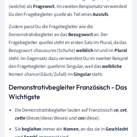
(welche) als
Fragewort
. Im zweiten Beispielsatz verwendest
Du den
Fragebegleiter
quelle
als
Teil eines
Ausrufs
.
Zudem passt Du die Fragebegleiter wie die
Demonstrativbegleiter an das
Bezugswort
an. D
er
Fragebegleiter
quelles
steht im ersten Satz im
Plural, da das
Bezugswort
chaussures
(Schuhe)
weiblich
ist und im
Plural
steht. Im Gegensatz dazu verwendest Du im zweiten Beispiel
den Fragebegleiter
quelle
im Singular, weil das
weibliche
Nomen
chance
(Glück/Zufall) im
Singular
steht.
Demonstrativbegleiter Französisch - Das
Wichtigste
Die Demonstrativbegleiter
lauten auf Französisch
ce
,
cet
,
cette
(dieser/diese/dieses)
und
ces
(diese).
Sie
begleiten
immer ein
Nomen
, an das sie in
Geschlecht
und
Anzahl
angepasst sind.