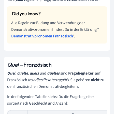
Alle Regeln zur Bildung und Verwendung der
Demonstrativpronomen
findest Du in der Erklärung "
Demonstrativpronomen Französisch
".
Quel –
Französisch
Quel
,
quelle
,
quels
und
quelles
sind
Fragebegleiter
, auf
Französisch
les adjectifs interrogatifs
. Sie gehören
nicht
zu
den französischen Demonstrativbegleitern.
In der folgenden Tabelle siehst Du die
Fragebegleiter
sortiert nach Geschlecht und Anzahl: