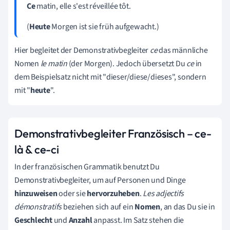
Ce
matin, elle s'est réveillée tôt.
(
Heute
Morgen ist sie früh aufgewacht.)
Hier begleitet der
Demonstrativbegleiter
ce
das männliche
Nomen
le
matin
(der Morgen). Jedoch übersetzt Du
ce
in
dem Beispielsatz
nicht mit "dieser/diese/dieses", sondern
mit "
heute
".
Demonstrativbegleiter Französisch – ce-
là & ce-ci
In der französischen Grammatik benutzt Du
Demonstrativbegleiter, um auf Personen und Dinge
hinzuweisen
oder sie
hervorzuheben
.
Les adjectifs
démonstratifs
beziehen sich auf ein
Nomen
, an das Du sie in
Geschlecht
und
Anzahl
anpasst
. Im Satz stehen die