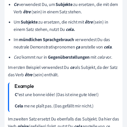
Ce
verwendest Du, um
Subjekte
zu ersetzen, die mit dem
Verb
être
(sein)
in einem Satz stehen
.
Um
Subjekte
zu ersetzen, die nicht mit
être
(sein)
in
einem Satz stehen
, nutzt Du
cela.
Im
mündlichen Sprachgebrauch
verwendest Du das
neutrale Demonstrativpronomen
ça
anstelle von
cela
.
Ceci
kommt
nur in
Gegenüberstellungen
mit
cela
vor.
Im ersten Beispiel verwendest Du
ce
als Subjekt, da der Satz
das Verb
être
(sein)
enthält.
C'
est une bonne idée! (Das ist eine gute Idee!)
Cela
me ne plaît pas. (Das gefällt mir nicht.)
Im zweiten Satz ersetzt Du ebenfalls das Subjekt. Da hier das
Verb
plaire
(gefallen) folgt, nutzt Du
cela
anstelle von
ce.