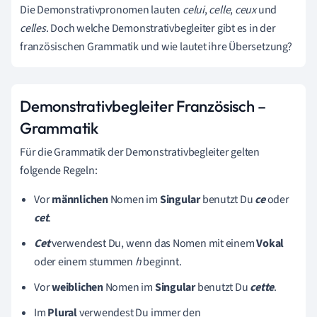
Die Demonstrativpronomen lauten
celui
,
celle
,
ceux
und
celles
. Doch welche Demonstrativbegleiter gibt es in der
französischen Grammatik und wie lautet ihre Übersetzung?
Demonstrativbegleiter Französisch –
Grammatik
Für die Grammatik der Demonstrativbegleiter gelten
folgende Regeln:
Vor
männlichen
Nomen im
Singular
benutzt Du
ce
oder
cet
.
Cet
verwendest Du, wenn das Nomen mit einem
Vokal
oder einem stummen
h
beginnt.
Vor
weiblichen
Nomen im
Singular
benutzt Du
cette
.
Im
Plural
verwendest Du immer den