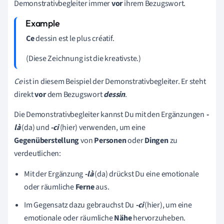
Demonstrativbegleiter
immer
vor
ihrem Bezugswort.
Ce
dessin est le plus créatif.
(Diese Zeichnung ist die kreativste.)
Ce
ist in diesem Beispiel der Demonstrativbegleiter. Er steht
direkt
vor
dem Bezugswort
dessin
.
Die
Demonstrativbegleiter
kannst Du mit den Ergänzungen
-
là
(da)
und
-ci
(hier) verwenden, um eine
Gegenüberstellung
von
Personen
oder
Dingen
zu
verdeutlichen:
Mit der Ergänzung
-là
(da) drückst Du
eine
emotionale
oder räumliche
Ferne
aus.
Im Gegensatz dazu gebrauchst Du
-ci
(hier), um eine
emotionale
oder
räumliche
Nähe
hervorzuheben.