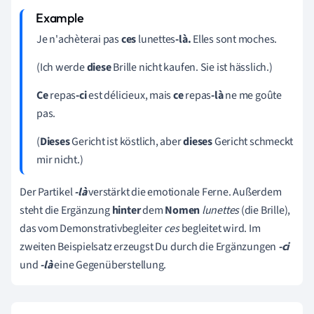
Je n'achèterai pas
ces
lunettes
-là.
Elles sont moches.
(Ich werde
diese
Brille nicht kaufen. Sie ist hässlich.)
Ce
repas
-ci
est délicieux, mais
ce
repas
-là
ne me goûte
pas.
(
Dieses
Gericht ist köstlich, aber
dieses
Gericht schmeckt
mir nicht.)
Der Partikel
-
là
verstärkt die
emotionale
Ferne. Außerdem
steht die Ergänzung
hinter
dem
Nomen
lunettes
(die Brille),
das vom Demonstrativbegleiter
ces
begleitet wird. Im
zweiten Beispielsatz erzeugst Du durch die
Ergänzungen
-ci
und
-
là
eine Gegenüberstellung.