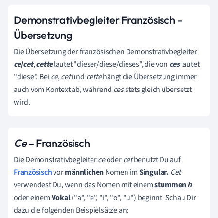
Demonstrativbegleiter Französisch –
Übersetzung
Die Übersetzung
der französischen Demonstrativbegleiter
ce
/
cet
,
cette
lautet "dieser/diese/dieses", die von
ces
lautet
"diese". Bei
ce
,
cet
und
cette
hängt die Übersetzung immer
auch vom Kontext ab, während
ces
stets gleich übersetzt
wird.
Ce
– Französisch
Die Demonstrativbegleiter
ce
oder
cet
benutzt Du auf
Französisch
vor
männlichen
Nomen im
Singular.
C
et
verwendest Du, wenn
das Nomen mit einem
stummen
h
oder einem
Vokal
("a", "e", "i", "o", "u") beginnt.
Schau Dir
dazu die folgenden Beispielsätze an: