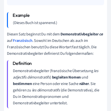
(Dieses Buch ist spannend.)
Diesen Satz beginnst Du mit dem
Demonstrativbegleiter
ce
auf
Französisch
. Sowohl im Deutschen als auch im
Französischen benutzt Du diese Wortart fast täglich.
Die
Demonstrativbegleiter definierst Du folgendermaßen:
Demonstrativbegleiter (französische Übersetzung
les
adjectifs démonstratifs
)
begleiten
Nomen
und
bestimmen
eine Person oder eine Sache
näher
. Sie
gehören zu
les démonstratifs
(die Demonstrativa), die
Du in Demonstrativpronomen und
Demonstrativbegleiter unterteilst.