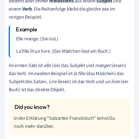
besteht aber immer
mindestens
aus einem
Subjekt
und
einem
Verb
. Die Reihenfolge bleibt die gleiche wie im
vorigen Beispiel.
Elle mange. (Sie isst.)
La fille lit un livre. (Das Mädchen liest ein Buch.)
Im ersten Satz ist
elle
(sie) das Subjekt und
manger
(essen)
das Verb. Im zweiten Beispiel ist
la fille
(das Mädchen) das
Subjekt des Satzes.
Lire
(lesen) ist das Verb und
un livre
(ein
Buch) ist das direkte Objekt.
In der Erklärung "Satzarten Französisch" lernst Du
noch mehr darüber.