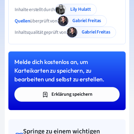
Lily Hulatt
Inhalte erstellt durch
Gabriel Freitas
Quellen
überprüft von
Gabriel Freitas
Inhaltsqualität geprüft von
Melde dich kostenlos an, um
Karteikarten zu speichern, zu
bearbeiten und selbst zu erstellen.
Erklärung speichern
Springe zu einem wichtigen