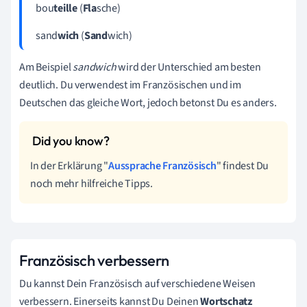
bou
teille
(
Fla
sche)
sand
wich
(
Sand
wich)
Am Beispiel
sandwich
wird der Unterschied am besten
deutlich. Du verwendest im Französischen und im
Deutschen das gleiche Wort, jedoch betonst Du es anders.
In der Erklärung "
Aussprache Französisch
" findest Du
noch mehr hilfreiche Tipps.
Französisch verbessern
Du kannst Dein Französisch auf verschiedene Weisen
verbessern. Einerseits kannst Du Deinen
Wortschatz