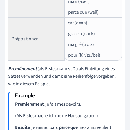
mais (aber)
parce que (weil)
car (denn)
grâce à (dank)
Präpositionen
malgré (trotz)
pour (für/zu/bei)
P
r
emièrement
(als Erstes) kannst Du als Einleitung eines
Satzes verwenden und damit eine Reihenfolge vorgeben,
wie in diesem Beispiel.
Premièrement
, je fais mes devoirs.
(Als Erstes mache ich meine Hausaufgaben.)
Ensuite
, je vais au parc
parce que
mes amis veulent