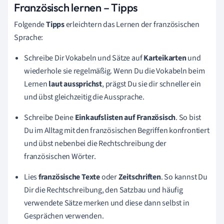
Französisch lernen – Tipps
Folgende
Tipps
erleichtern das Lernen der französischen
Sprache:
Schreibe Dir Vokabeln und Sätze auf
Karteikarten
und
wiederhole sie regelmäßig. Wenn Du die Vokabeln beim
Lernen
laut aussprichst
, prägst Du sie dir schneller ein
und übst gleichzeitig die Aussprache.
Schreibe Deine
Einkaufsli
sten auf Französisch
. So bist
Du im Alltag mit den französischen Begriffen konfrontiert
und übst nebenbei die Rechtschreibung der
französischen Wörter.
Lies
französische
Texte
oder
Zeitschriften
.
So kannst Du
Dir die Rechtschreibung, den Satzbau und häufig
verwendete Sätze merken und diese dann selbst in
Gesprächen verwenden.