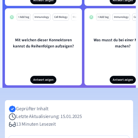
Antwort zeigen
Antwort zeigen
+ Add tag
Immunology
Cell Biology
Mo
+ Add tag
Immunology
Cell
Mit welchen dieser Konnektoren
Was musst du bei einer M
kannst du Reihenfolgen aufzeigen?
machen?
Antwort zeigen
Antwort zeigen
Geprüfter Inhalt
Letzte Aktualisierung: 15.01.2025
13 Minuten Lesezeit