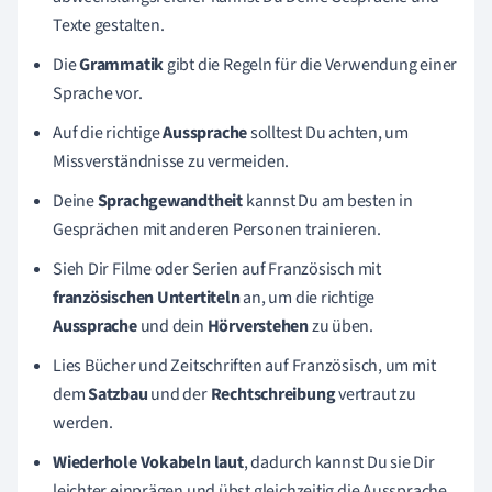
Texte gestalten.
Die
Grammatik
gibt die Regeln für die Verwendung einer
Sprache vor.
Auf die richtige
Aussprache
solltest Du achten, um
Missverständnisse zu vermeiden.
Deine
Sprachgewandtheit
kannst Du am besten in
Gesprächen mit anderen Personen trainieren.
Sieh Dir Filme oder Serien auf Französisch mit
französischen Untertiteln
an, um die richtige
Aussprache
und dein
Hörverstehen
zu üben.
Lies Bücher und Zeitschriften auf Französisch, um mit
dem
Satzbau
und der
Rechtschreibung
vertraut zu
werden.
Wiederhole Vokabeln laut
, dadurch kannst Du sie Dir
leichter einprägen und übst gleichzeitig die Aussprache.