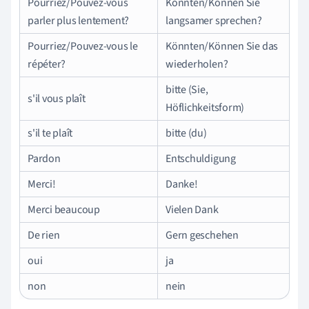
Pourriez/Pouvez-vous
Könnten/Können Sie
parler plus lentement?
langsamer sprechen?
Pourriez/Pouvez-vous le
Könnten/Können Sie das
répéter?
wiederholen?
bitte (Sie,
s'il vous plaît
Höflichkeitsform)
s'il te plaît
bitte (du)
Pardon
Entschuldigung
Merci!
Danke!
Merci beaucoup
Vielen Dank
De rien
Gern geschehen
oui
ja
non
nein