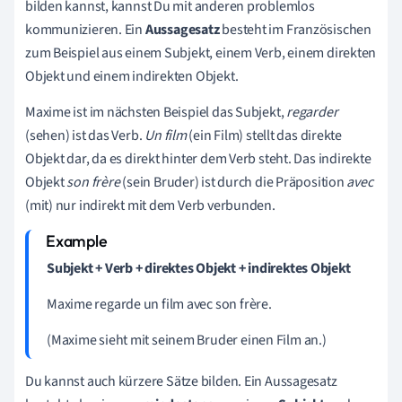
bilden kannst, kannst Du mit anderen problemlos
kommunizieren. Ein
Aussagesatz
besteht im Französischen
zum Beispiel aus einem Subjekt, einem Verb, einem direkten
Objekt und einem indirekten Objekt.
Maxime ist im nächsten Beispiel das Subjekt,
r
egarder
(sehen) ist das Verb.
Un film
(ein Film) stellt das direkte
Objekt dar, da es direkt hinter dem Verb steht. Das indirekte
Objekt
son frère
(sein Bruder) ist durch die Präposition
avec
(mit) nur indirekt mit dem Verb verbunden.
Subjekt + Verb + direktes Objekt + indirektes Objekt
Maxime regarde un film avec son frère.
(Maxime sieht mit seinem Bruder einen Film an.)
Du
kannst
auch kürzere Sätze bilden. Ein Aussagesatz