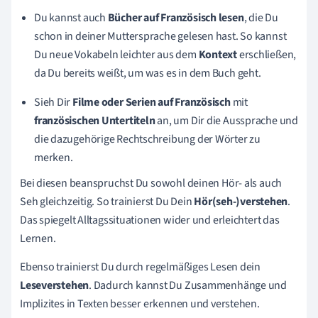
Du kannst auch
Bücher auf Französisch lesen
, die Du
schon in deiner Muttersprache gelesen hast. So kannst
Du neue Vokabeln leichter aus dem
Kontext
erschließen,
da Du bereits weißt, um was es in dem Buch geht.
Sieh Dir
Filme
oder Serien
auf Französisch
mit
französischen
Untertiteln
an, um Dir die Aussprache und
die dazugehörige Rechtschreibung der Wörter zu
merken.
Bei diesen beanspruchst Du sowohl deinen Hör- als auch
Seh gleichzeitig. So trainierst Du Dein
Hör(seh-)verstehen
.
Das spiegelt Alltagssituationen wider und erleichtert das
Lernen.
Ebenso trainierst Du durch regelmäßiges Lesen dein
Leseverstehen
. Dadurch kannst Du Zusammenhänge und
Implizites in Texten besser erkennen und verstehen.