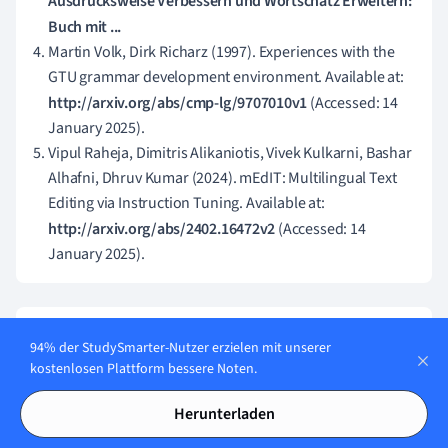
Ausdrucksweise Verbessern und Wortschatz Erweitern:
Buch mit ...
Martin Volk, Dirk Richarz (1997). Experiences with the
GTU grammar development environment. Available at:
http://arxiv.org/abs/cmp-lg/9707010v1
(Accessed: 14
January 2025).
Vipul Raheja, Dimitris Alikaniotis, Vivek Kulkarni, Bashar
Alhafni, Dhruv Kumar (2024). mEdIT: Multilingual Text
Editing via Instruction Tuning. Available at:
http://arxiv.org/abs/2402.16472v2
(Accessed: 14
January 2025).
Ähnliche Themen in Französisch
94% der StudySmarter-Nutzer erzielen mit unserer
kostenlosen Plattform bessere Noten.
Französisch Lernen
Herunterladen
Französische Filme