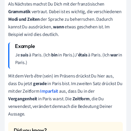
Als Nächstes machst Du Dich mit der französischen
Grammatik
vertraut. Dabei ist es wichtig, die verschiedenen
Modi und Zeiten
der Sprache zu beherrschen. Dadurch
kannst Du ausdrücken,
wann
etwas geschehen ist. Im
Beispiel wird dies deutlich.
Je
suis
à Paris. (Ich
bin
in Paris.)J'
étais
à Paris. (Ich
war
in
Paris.)
Mit dem Verb
être
(sein) im Präsens drückst Du hier aus,
dass Du jetzt
gerade
in Paris bist. Im zweiten Satz drückst Du
mit der Zeitform
Imparfait
aus, dass Du in der
Vergangenheit
in Paris warst. Die
Zeitform
, die Du
verwendest, verändert demnach die Bedeutung Deiner
Aussage.