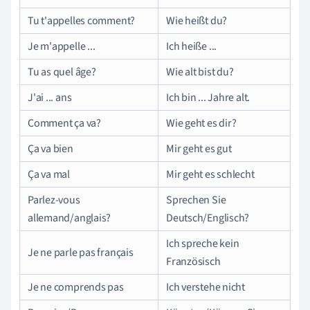
Tu t'appelles comment?
Wie heißt du?
Je m'appelle ...
Ich heiße ...
Tu as quel âge?
Wie alt bist du?
J'ai ... ans
Ich bin ... Jahre alt.
Comment ça va?
Wie geht es dir?
Ça va bien
Mir geht es gut
Ça va mal
Mir geht es schlecht
Parlez-vous
Sprechen Sie
allemand/anglais?
Deutsch/Englisch?
Ich spreche kein
Je ne parle pas français
Französisch
Je ne comprends pas
Ich verstehe nicht