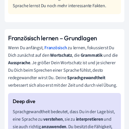
Sprache lernst Du noch mehr interessante Fakten.
Französisch lernen – Grundlagen
Wenn Du anfängst,
Französisch
zu lernen, fokussierst Du
Dich zunächst auf den
Wortschatz
, die
Grammatik
und die
Aussprache
. Je größer Dein Wortschatz ist und je sicherer
Du Dich beim Sprechen einer Sprache fühlst, desto
redegewandter wirst Du. Deine
Sprachgewandtheit
verbessert sich also erst mit der Zeit und durch viel Übung.
Sprachgewandtheit bedeutet, dass Du in der Lage bist,
eine Sprache zu
verstehen
, sie zu
interpretieren
und
sie auch richtig
anzuwenden
. Du besitzt die Fähigkeit,