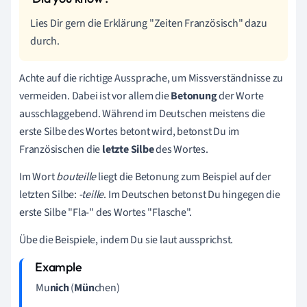
Lies Dir gern die Erklärung "Zeiten Französisch" dazu
durch.
Achte auf die richtige Aussprache, um Missverständnisse zu
vermeiden. Dabei ist vor allem die
Betonung
der Worte
ausschlaggebend. Während im Deutschen meistens die
erste Silbe des Wortes betont wird, betonst Du im
Französischen die
letzte Silbe
des Wortes.
Im Wort
bouteille
liegt die Betonung zum Beispiel auf der
letzten Silbe:
-
teille
. Im Deutschen betonst Du hingegen die
erste Silbe "Fla-" des Wortes "Flasche".
Übe die Beispiele, indem Du sie laut aussprichst.
Mu
n
ich
(
Mün
chen)