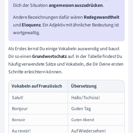
Dich der Situation
angemessen auszudrücken
.
Andere Bezeichnungen dafür wären
Redegewandtheit
und
Eloquenz
. Ein Adjektiv mit ähnlicher Bedeutung ist
wortgewaltig.
Als Erstes lernst Du einige Vokabeln auswendig und baust
Dir so einen
Grundwortschatz
auf. In der Tabelle findest Du
häufig verwendete Sätze und Vokabeln, die Dir Deine ersten
Schritte erleichtern können.
Vokabeln auf Französisch
Übersetzung
Salut!
Hallo/Tschüss!
Bonjour
Guten Tag
Bonsoir
Guten Abend
Au revoir!
Auf Wiedersehen!