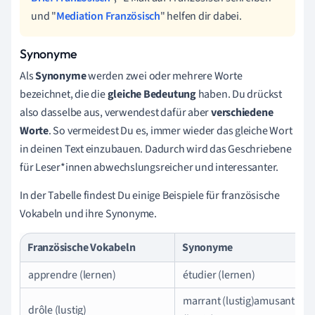
und "
Mediation Französisch
" helfen dir dabei.
Synonyme
Als
Synonyme
werden zwei oder mehrere Worte
bezeichnet, die die
gleiche Bedeutung
haben. Du drückst
also dasselbe aus, verwendest dafür aber
verschiedene
Worte
. So vermeidest Du es, immer wieder das gleiche Wort
in deinen Text einzubauen. Dadurch wird das Geschriebene
für Leser*innen abwechslungsreicher und interessanter.
In der Tabelle findest Du einige Beispiele für französische
Vokabeln und ihre Synonyme.
Französische Vokabeln
Synonyme
apprendre (lernen)
étudier (lernen)
marrant (lustig)amusant
drôle (lustig)