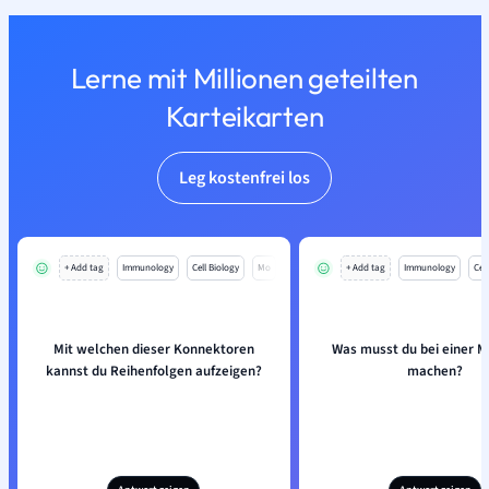
Lerne mit Millionen geteilten
Karteikarten
Leg kostenfrei los
+ Add tag
Immunology
Cell Biology
Mo
+ Add tag
Immunology
Cell
Mit welchen dieser Konnektoren
Was musst du bei einer M
kannst du Reihenfolgen aufzeigen?
machen?