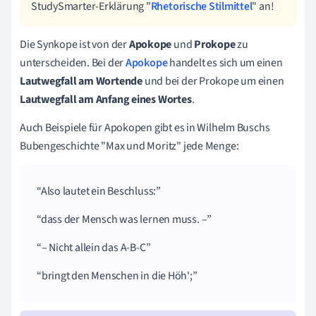
StudySmarter-Erklärung "
Rhetorische Stilmittel
" an!
Die Synkope ist von der
Apo
kope
und
Prokope
zu
unterscheiden. Bei der
Apokope
handelt es sich um einen
Lautwegfall am Wortende
und bei der Prokope um einen
Lautwegfall am Anfang eines Wortes
.
Auch Beispiele für Apokopen gibt es in Wilhelm Buschs
Bubengeschichte "Max und Moritz" jede Menge:
Also lautet ein Beschluss:
dass der Mensch was lernen muss. –
– Nicht allein das A-B-C
bringt den Menschen in die
Höh'
;