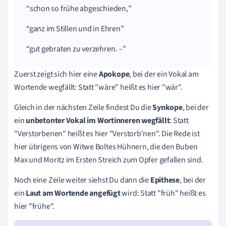
schon so
frühe
abgeschieden,
ganz im Stillen und in Ehren
gut gebraten zu verzehren. –
Zuerst zeigt sich hier eine
Apokope
, bei der ein Vokal am
Wortende wegfällt: Statt "wäre" heißt es hier "wär".
Gleich in der nächsten Zeile findest Du die
Synkope
, bei der
ein
unbetonter Vokal im Wortinneren wegfällt
: Statt
"Verstorbenen" heißt es hier "Verstorb'nen". Die Rede ist
hier übrigens von Witwe Boltes Hühnern, die den Buben
Max und Moritz im Ersten Streich zum Opfer gefallen sind.
Noch eine Zeile weiter siehst Du dann die
Epithese
, bei der
ein
Laut am Wortende angefügt
wird: Statt "früh" heißt es
hier "frühe".