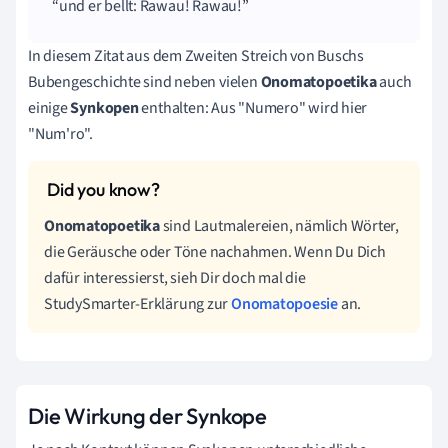
und er bellt:
Rawau
!
Rawau
!
In diesem Zitat aus dem Zweiten Streich von Buschs
Bubengeschichte sind neben vielen
Onomatopoetika
auch
einige
Synkopen
enthalten: Aus "Numero" wird hier
"Num'ro".
Onomatopoetika
sind Lautmalereien, nämlich Wörter,
die Geräusche oder Töne nachahmen. Wenn Du Dich
dafür interessierst, sieh Dir doch mal die
StudySmarter-Erklärung zur
Onomatopoesie
an.
Die Wirkung der Synkope