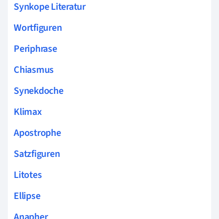
Synkope Literatur
Wortfiguren
Periphrase
Chiasmus
Synekdoche
Klimax
Apostrophe
Satzfiguren
Litotes
Ellipse
Anapher