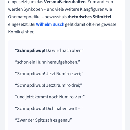
eingesetzt, um das
Versmaß
einzuhalten
. Zum anderen
werden
Synkopen
– und viele weitere Klangfiguren wie
Onomatopoetika
– bewusst als
rhetorisches Stilmittel
eingesetzt. Bei
Wilhelm Busch
geht damit oft eine gewisse
Komik einher.
Schnupdiwup
! Da wird nach oben
schon ein Huhn heraufgehoben.
Schnupdiwup
! Jetzt
Num'ro
zwei;
Schnupdiwup
! Jetzt
Num'ro
drei;
und jetzt kommt noch
Num'ro
vier:
Schnupdiwup
! Dich haben wir!! –
Zwar der Spitz sah es genau