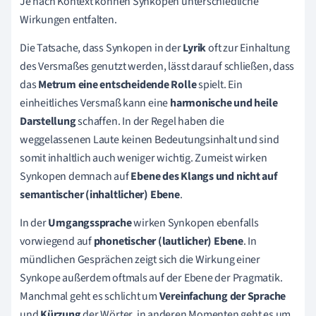
Je nach Kontext können Synkopen unterschiedliche
Wirkungen entfalten.
Die Tatsache, dass Synkopen in der
Lyrik
oft zur Einhaltung
des Versmaßes genutzt werden, lässt darauf schließen, dass
das
Metrum eine entscheidende Rolle
spielt. Ein
einheitliches Versmaß kann eine
harmonische und heile
Darstellung
schaffen. In der Regel haben die
weggelassenen Laute keinen Bedeutungsinhalt und sind
somit inhaltlich auch weniger wichtig. Zumeist wirken
Synkopen demnach auf
Ebene des Klangs und nicht auf
semantischer (inhaltlicher) Ebene
.
In der
Umgangssprache
wirken Synkopen ebenfalls
vorwiegend auf
phonetischer (lautlicher) Ebene
. In
mündlichen Gesprächen zeigt sich die Wirkung einer
Synkope außerdem oftmals auf der Ebene der Pragmatik.
Manchmal geht es schlicht um
Vereinfachung der Sprache
und
Kürzung
der Wörter, in anderen Momenten geht es um