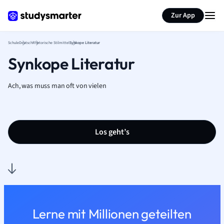
Karteikarten erstellen
Seite zusammenfassen
Zur App
Schule
Deutsch
Rhetorische Stilmittel
Synkope Literatur
Synkope Literatur
Ach, was muss man oft von vielen
Los geht’s
Lerne mit Millionen geteilten