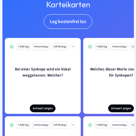
Karteikarten
Leg kostenfrei los
+ Add tag
Immunology
Cell Biology
Mo
+ Add tag
Immunology
Cell
Bei einer Synkope wird ein Vokal
Welches dieser Worte sind 
weggelassen. Welcher?
für Synkopen?
Antwort zeigen
Antwort zeigen
+ Add tag
Immunology
Cell Biology
Mo
+ Add tag
Immunology
Cell