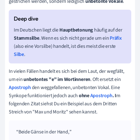
gestrichen werden, sondern lediglich
unbetonte Vokale
.
Im Deutschen liegt die
Hauptb
etonung
häufig auf der
Stammsilbe
. Wenn es sich nicht gerade um ein
Präfix
(also eine Vorsilbe) handelt, ist dies meist die erste
Silbe
.
In vielen Fällen handelt es sich bei dem Laut, der wegfällt,
um ein
unbetontes "e" im Wortinnere
n
. Oft ersetzt ein
Apostroph
den weggefallenen, unbetonten Vokal. Eine
Synkope funktioniert jedoch auch
ohne
Apostroph
. I
m
folgenden Zitat siehst Du ein Beispiel aus dem Dritten
Streich von "Max und Moritz" sehen kannst.
Beide Gänse in der Hand,