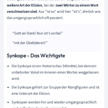
weitere Art der
Elision
, bei der
zwei Wörter zu einem Wort
verschmolzen sind
: Aus "ist es" wird hier "ist's", ähnlich wie
das umgangssprachlich oft passiert.
Gott sei Dank! Nun
ist's
vorbei
mit der Übeltäterei!!
Synkope - Das Wichtigste
Die Synkope ist ein rhetorisches Stilmittel, bei dem ein
unbetonter Vokal im Inneren eines Wortes weggelassen
wird.
Die Synkope gehört zur Gruppe der Klangfiguren und ist
eine Unterart der Elision.
Synkopen werden hin und wieder umgangssprachlich