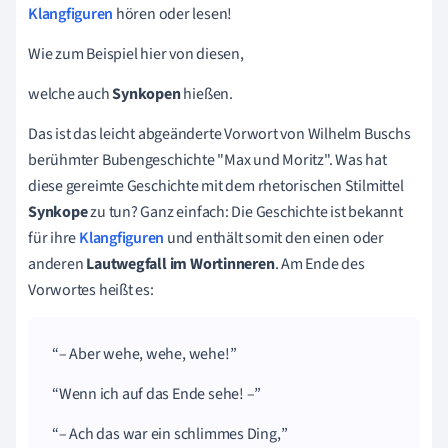
Klangfiguren
hören oder lesen!
Wie zum Beispiel hier von diesen,
welche auch
Synkopen
hießen.
Das ist das leicht abgeänderte Vorwort von Wilhelm Buschs
berühmter Bubengeschichte "Max und Moritz". Was hat
diese gereimte Geschichte mit dem rhetorischen Stilmittel
Synkope
zu tun? Ganz einfach: Die Geschichte ist bekannt
für ihre
Klangfiguren
und enthält somit den einen oder
anderen
Lautwegfall im Wortinneren
. Am Ende des
Vorwortes heißt es:
– Aber wehe, wehe, wehe!
Wenn ich auf das Ende sehe! –
– Ach das war ein schlimmes Ding,