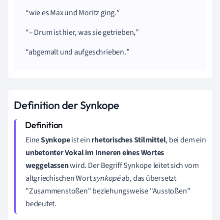
wie es Max und Moritz ging.
– Drum
ist hier, was sie getrieben,
abgemalt und aufgeschrieben.
Definition der Synkope
Eine
Synkope
ist ein
rhetorisches Stilmittel
, bei dem ein
unbetonter Vokal
im Inneren eines Wortes
weggelassen
wird. Der Begriff Synkope leitet sich vom
altgriechischen Wort
synko
pé
ab, das übersetzt
"Zusammenstoßen" beziehungsweise "Ausstoßen"
bedeutet.