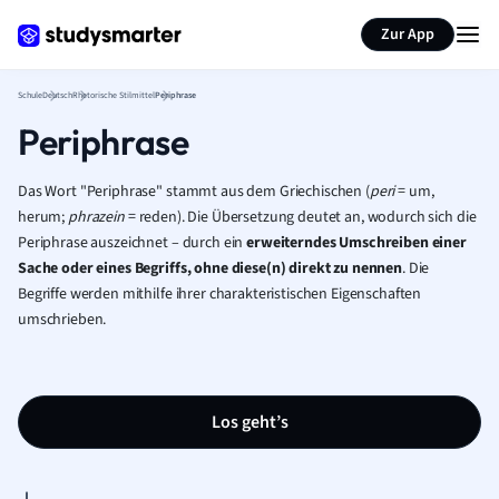
Karteikarten erstellen
Seite zusammenfassen
Zur App
Schule
Deutsch
Rhetorische Stilmittel
Periphrase
Periphrase
Das Wort "Periphrase" stammt aus dem Griechischen (
peri
= um,
herum;
phrazein
= reden). Die Übersetzung deutet an, wodurch sich die
Periphrase auszeichnet – durch ein
erweiterndes Umschreiben einer
Sache oder eines Begriffs, ohne diese(n) direkt zu nennen
. Die
Begriffe werden mithilfe ihrer charakteristischen Eigenschaften
umschrieben.
Los geht’s