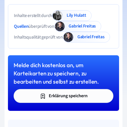
Lily Hulatt
Inhalte erstellt durch
Gabriel Freitas
Quellen
überprüft von
Gabriel Freitas
Inhaltsqualität geprüft von
Melde dich kostenlos an, um
Karteikarten zu speichern, zu
bearbeiten und selbst zu erstellen.
Erklärung speichern