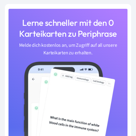
Lerne schneller mit den 0
Karteikarten zu Periphrase
Melde dich kostenlos an, um Zugriff auf all unsere
Karteikarten zu erhalten.