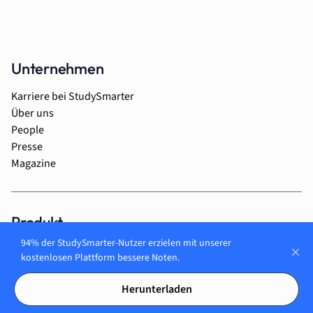
Unternehmen
Karriere bei StudySmarter
Über uns
People
Presse
Magazine
Produkt
94% der StudySmarter-Nutzer erzielen mit unserer
Für Studierende
kostenlosen Plattform bessere Noten.
Für Schüler*innen
Für Auszubildende
Herunterladen
Für Unternehmen