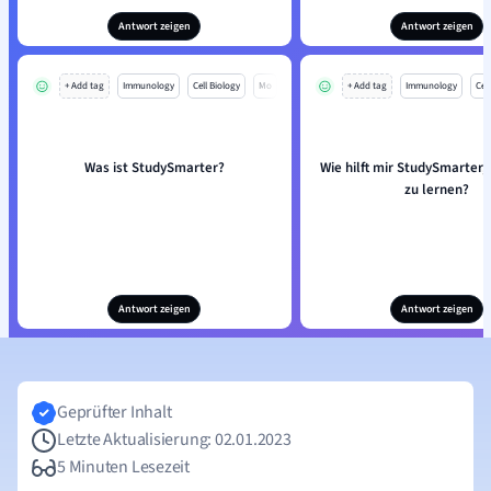
Antwort zeigen
Antwort zeigen
+ Add tag
Immunology
Cell Biology
Mo
+ Add tag
Immunology
Cell
Was ist StudySmarter?
Wie hilft mir StudySmarter, 
zu lernen?
Antwort zeigen
Antwort zeigen
Geprüfter Inhalt
Letzte Aktualisierung: 02.01.2023
5 Minuten Lesezeit