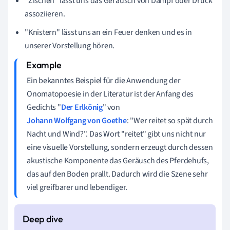
"Zischen" lässt uns das Geräusch von Dampf oder Druck
assoziieren.
"Knistern" lässt uns an ein Feuer denken und es in
unserer Vorstellung hören.
Ein bekanntes Beispiel für die Anwendung der
Onomatopoesie in der Literatur ist der Anfang des
Gedichts "
Der Erlkönig
" von
Johann Wolfgang von Goethe
: "Wer reitet so spät durch
Nacht und Wind?". Das Wort "reitet" gibt uns nicht nur
eine visuelle Vorstellung, sondern erzeugt durch dessen
akustische Komponente das Geräusch des Pferdehufs,
das auf den Boden prallt. Dadurch wird die Szene sehr
viel greifbarer und lebendiger.