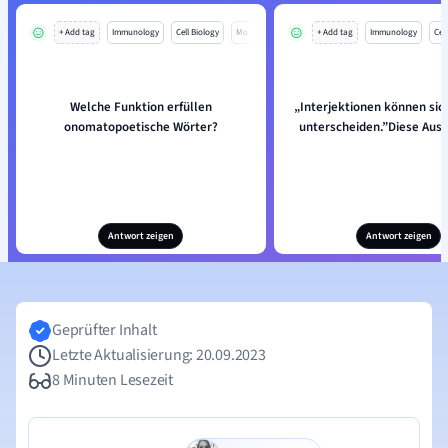
+ Add tag
Immunology
Cell Biology
Mo
+ Add tag
Immunology
Cell
Welche Funktion erfüllen
„Interjektionen können sich
onomatopoetische Wörter?
unterscheiden.”Diese Aussa
Antwort zeigen
Antwort zeigen
Geprüfter Inhalt
Letzte Aktualisierung: 20.09.2023
8 Minuten Lesezeit