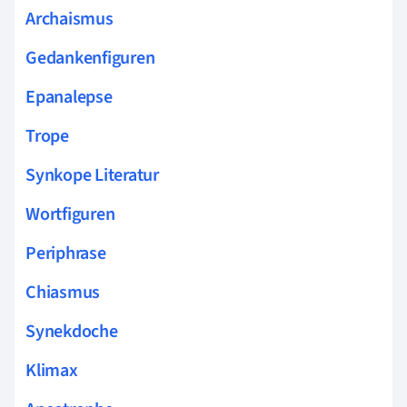
Archaismus
Gedankenfiguren
Epanalepse
Trope
Synkope Literatur
Wortfiguren
Periphrase
Chiasmus
Synekdoche
Klimax