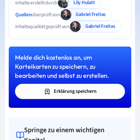
Lily Hulatt
Inhalte erstellt durch
Gabriel Freitas
Quellen
überprüft von
Gabriel Freitas
Inhaltsqualität geprüft von
Melde dich kostenlos an, um
Karteikarten zu speichern, zu
bearbeiten und selbst zu erstellen.
Erklärung speichern
Springe zu einem wichtigen