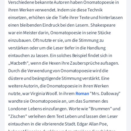
Verschiedene bekannte Autoren haben Onomatopoesie in
ihren Werken verwendet. Indem sie diese Technik
einsetzen, erhöhen sie die Tiefe ihrer Texte und hinterlassen
einen bleibenden Eindruck bei den Lesern. Shakespeare
war ein Meister darin, Onomatopoesie in seine Stücke
einzubauen. Oft nutzte er sie, um die Stimmung zu
verstärken oder um die Leser tiefer in die Handlung
eintauchen zu lassen. Ein solches Beispiel findet sich in
„Macbeth“, wenn die Hexen ihre Zaubersprüche aufsagen.
Durch die Verwendung von Onomatopoesie wird die
düstere und beängstigende Stimmung verstärkt. Eine
weitere Autorin, die Onomatopoesie in ihren Werken
nutzte, war Virginia Woolf. In ihrem
Roman
"Mrs. Dalloway"
wandte sie Onomatopoesie an, um das Summen des
Londoner Lebens einzufangen. Worte wie "Brummen" und
"Zischen" verleihen dem Text Leben und lassen den Leser
eintauchen in die vibrierende Stadt. Edgar Allan Poe,