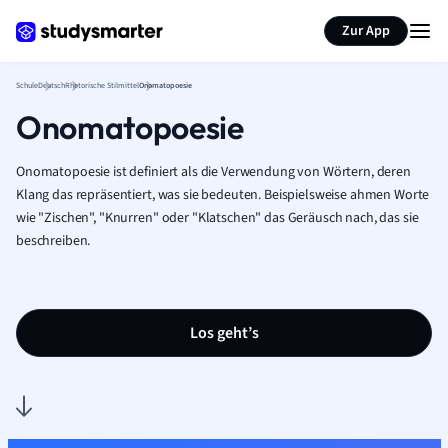
Karteikarten erstellen
Seite zusammenfassen
Zur App
Schule
Deutsch
Rhetorische Stilmittel
Onomatopoesie
Onomatopoesie
Onomatopoesie ist definiert als die Verwendung von Wörtern, deren
Klang das repräsentiert, was sie bedeuten. Beispielsweise ahmen Worte
wie "Zischen", "Knurren" oder "Klatschen" das Geräusch nach, das sie
beschreiben.
Los geht’s