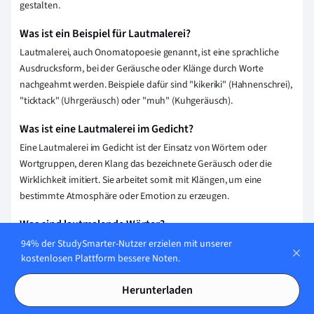
gestalten.
Was ist ein Beispiel für Lautmalerei?
Lautmalerei, auch Onomatopoesie genannt, ist eine sprachliche
Ausdrucksform, bei der Geräusche oder Klänge durch Worte
nachgeahmt werden. Beispiele dafür sind "kikeriki" (Hahnenschrei),
"ticktack" (Uhrgeräusch) oder "muh" (Kuhgeräusch).
Was ist eine Lautmalerei im Gedicht?
Eine Lautmalerei im Gedicht ist der Einsatz von Wörtern oder
Wortgruppen, deren Klang das bezeichnete Geräusch oder die
Wirklichkeit imitiert. Sie arbeitet somit mit Klängen, um eine
bestimmte Atmosphäre oder Emotion zu erzeugen.
Was sind lautmalende Wörter?
Lautmalende Wörter, auch als Onomatopoesie bezeichnet, sind
94% der StudySmarter-Nutzer erzielen mit unserer
kostenlosen Plattform bessere Noten.
Wörter, die natürliche Geräusche oder Klänge nachahmen.
Beispiele sind "knarren", "zwitschern" oder "krachen". Diese Wörter
Herunterladen
sollen beim Lesen oder Hören die passende akustische Vorstellung
hervorrufen.