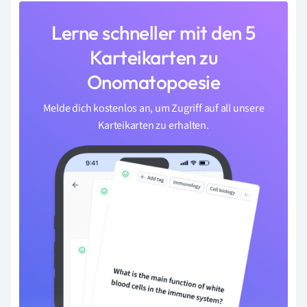
Lerne schneller mit den 5
Karteikarten zu
Onomatopoesie
Melde dich kostenlos an, um Zugriff auf all unsere
Karteikarten zu erhalten.