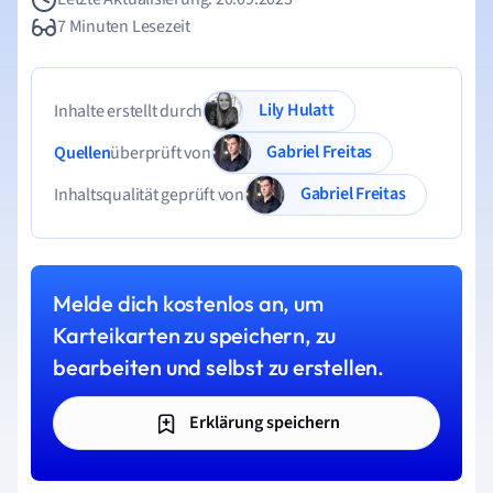
7 Minuten Lesezeit
Lily Hulatt
Inhalte erstellt durch
Gabriel Freitas
Quellen
überprüft von
Gabriel Freitas
Inhaltsqualität geprüft von
Melde dich kostenlos an, um
Karteikarten zu speichern, zu
bearbeiten und selbst zu erstellen.
Erklärung speichern