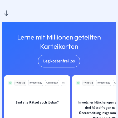
Lerne mit Millionen geteilten
Karteikarten
Leg kostenfrei los
+ Add tag
Immunology
Cell Biology
Mo
+ Add tag
Immunology
Cell
Sind alle Rätsel auch lösbar?
In welcher Märchenoper w
drei Rätselfragen nac
Überarbeitung insgesamt 