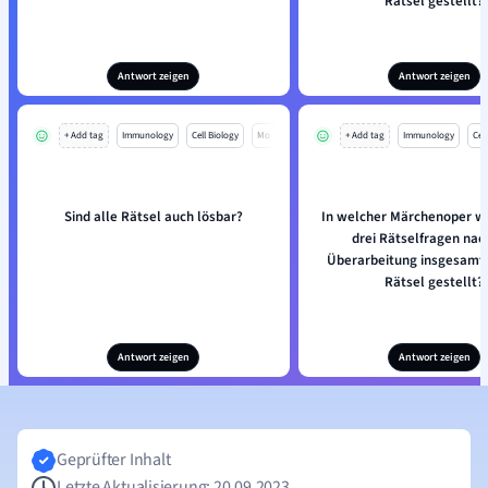
Rätsel gestellt?
Antwort zeigen
Antwort zeigen
+ Add tag
Immunology
Cell Biology
Mo
+ Add tag
Immunology
Cell
Sind alle Rätsel auch lösbar?
In welcher Märchenoper w
drei Rätselfragen nac
Überarbeitung insgesamt 
Rätsel gestellt?
Antwort zeigen
Antwort zeigen
Geprüfter Inhalt
Letzte Aktualisierung: 20.09.2023