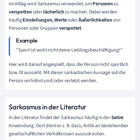
Im Alltag wird Sarkasmus verwendet, um
Personen
zu
verspotten
oder
lächerlich
zu machen. Dabei werden
häufig
Einstellungen, Werte
oder
Äußerlichkeiten
von
Personen oder Gruppen
verspottet
.
"Sport ist wohl nicht deine Lieblingsbeschäftigung!"
Hier wird darauf angespielt, dass die Person nicht sportlich
bzw. fit aussieht. Mit dieser sarkastischen Aussage soll die
Person verhöhnt und/oder verletzt werden.
Sarkasmus in der Literatur
In der Literatur findet der Sarkasmus häufig in der
Satire
Anwendung. Dort dient er z. B. dazu, Kritik an bestehenden
gesellschaftlichen Verhältnissen auszudrücken.