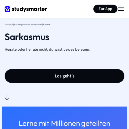
Karteikarten erstellen
Seite zusammenfassen
Zur App
Schule
Deutsch
Rhetorische Stilmittel
Sarkasmus
Sarkasmus
Heirate oder heirate nicht, du wirst beides bereuen.
Los geht’s
Lerne mit Millionen geteilten