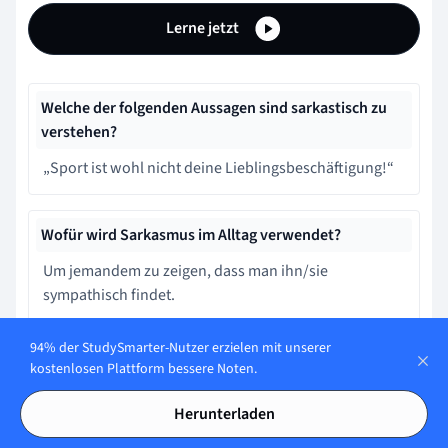
Lerne jetzt
Welche der folgenden Aussagen sind sarkastisch zu
verstehen?
„Sport ist wohl nicht deine Lieblingsbeschäftigung!“
Wofür wird Sarkasmus im Alltag verwendet?
Um jemandem zu zeigen, dass man ihn/sie
sympathisch findet.
94% der StudySmarter-Nutzer erzielen mit unserer
Wie wird Sarkasmus noch bezeichnet?
kostenlosen Plattform bessere Noten.
Sarkasmus wird auch als beißender Hohn oder Spott
Herunterladen
bezeichnnet.