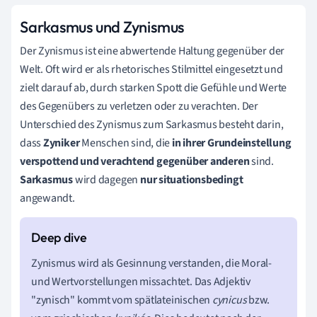
Sarkasmus und Zynismus
Der Zynismus ist eine abwertende Haltung gegenüber der
Welt. Oft wird er als rhetorisches Stilmittel eingesetzt und
zielt darauf ab, durch starken Spott die Gefühle und Werte
des Gegenübers zu verletzen oder zu verachten. Der
Unterschied des Zynismus zum Sarkasmus besteht darin,
dass
Zyniker
Menschen sind, die
in ihrer Grundeinstellung
verspottend und verachtend gegenüber anderen
sind.
Sarkasmus
wird dagegen
nur situationsbedingt
angewandt.
Zynismus wird als Gesinnung verstanden, die Moral-
und Wertvorstellungen missachtet. Das Adjektiv
"zynisch" kommt vom spätlateinischen
cynicus
bzw.