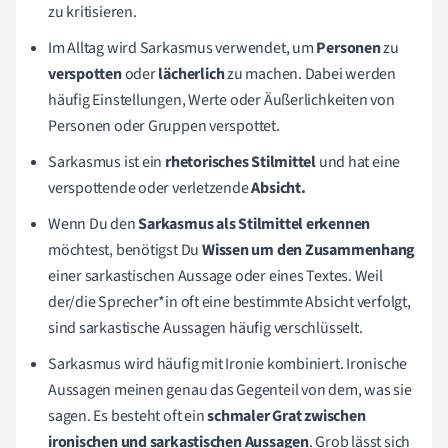
zu kritisieren.
Im Alltag wird Sarkasmus verwendet, um
Personen
zu
verspotten
oder
lächerlich
zu machen. Dabei werden
häufig Einstellungen, Werte oder Äußerlichkeiten von
Personen oder Gruppen verspottet.
Sarkasmus ist ein
rhetorisches Stilmittel
und hat eine
verspottende oder verletzende
Absicht.
Wenn Du den
Sarkasmus als Stilmittel erkennen
möchtest, benötigst Du
Wissen um den Zusammenhang
einer sarkastischen Aussage oder eines Textes. Weil
der/die Sprecher*in oft eine bestimmte Absicht verfolgt,
sind sarkastische Aussagen häufig verschlüsselt.
Sarkasmus wird häufig mit Ironie kombiniert. Ironische
Aussagen meinen genau das Gegenteil von dem, was sie
sagen. Es besteht oft ein
schmaler Grat zwischen
ironischen und sarkastischen Aussagen
. Grob lässt sich