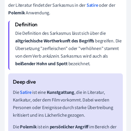
der Literatur findet der Sarkasmus in der
Satire
oder der
Polemik
Anwendung.
Die Definition des Sarkasmus lässt sich über die
altgriechische Wortherkunft des Begriffs
begreifen. Die
Übersetzung "zerfleischen" oder "verhöhnen" stammt
von dem Verb
arkázein
.
Sarkasmus wird auch als
beißender Hohn und Spott
bezeichnet.
Die
Satire
ist eine
Kunstgattung
, die in Literatur,
Karikatur, oder dem Film vorkommt. Dabei werden
Personen oder Ereignisse durch starke Übertreibung
kritisiert und ins Lächerliche gezogen.
Die
Polemik
ist ein
persönlicher Angriff
im Bereich der