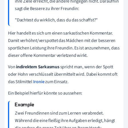
ihre Ziele erreicht, die andere hingegen nicht. Daraufhin
sagt die Bessere zu ihrer Freundin:
"Dachtest du wirklich, dass du das schaffst?"
Hier handelt es sich um einen sarkastischen Kommentar.
Damit verhöhnt/verspottet das Mädchen mit der besseren
sportlichen Leistung ihre Freundin. Es ist anzunehmen, dass
dieser offene Kommentar verletzend wirkt.
Von
indirektem Sarkasmus
spricht man, wenn der Spott
oder Hohn verschlüsselt übermittelt wird. Dabei kommt oft
das Stilmittel
Ironie
zum Einsatz.
Ein Beispiel hierfür könnte so aussehen:
Zwei Freundinnen sind zum Lernen verabredet.
Während die eine fleißig ihre Aufgaben erledigt, hängt
die andere die ganze Zeit über an ihrem Handy.