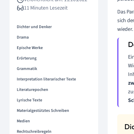
11 Minuten Lesezeit
Das Par
sich de
Dichter und Denker
wieder.
Drama
Epische Werke
Ei
Erörterung
Wi
Grammatik
In
Interpretation literarischer Texte
zw
Literaturepochen
zu
Sc
Lyrische Texte
Materialgestütztes Schreiben
Medien
Rechtschreibregeln