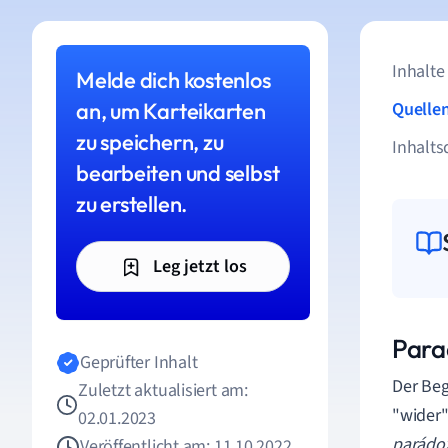
Inhalte
Melde dich kostenlos
an, um Karteikarten
Quelle
zu speichern, zu
Inhalts
bearbeiten und selbst
zu erstellen.
Leg jetzt los
Para
Geprüfter Inhalt
Der Beg
Zuletzt aktualisiert am:
"wider
02.01.2023
parádo
Veröffentlicht am: 11.10.2022