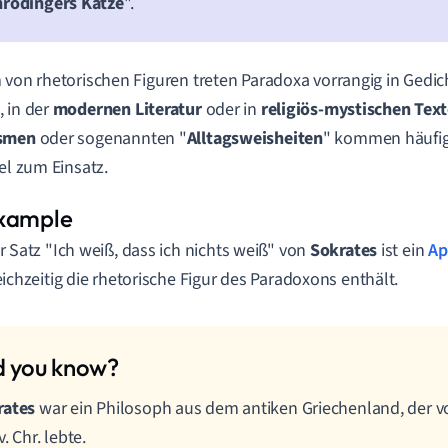
hrödingers Katze
".
 von rhetorischen Figuren treten Paradoxa vorrangig in Gedi
, in der
modernen Literatur
oder in
religiös-mystischen Tex
ismen
oder sogenannten "
Alltagsweisheiten
" kommen häufig
tel zum Einsatz.
r Satz "Ich weiß, dass ich nichts weiß" von
Sokrates
ist ein
Ap
eichzeitig die rhetorische Figur des Paradoxons enthält.
rates
war ein Philosoph aus dem antiken Griechenland, der von
v. Chr. lebte.