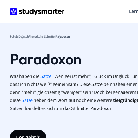
Lern
Schule
Deutsch
Rhetorische Stilmittel
Paradoxon
Paradoxon
Was haben die
Sätze
"Weniger ist mehr", "Glück im Unglück" un
dass ich nichts weiß" gemeinsam? Diese Sätze beinhalten eine
denn "mehr" gleichzeitig "weniger" sein? Doch bei genauerem H
diese
Sätze
neben dem Wortlaut noch eine weitere
tiefgründig
Sätzen handelt es sich um das Stilmittel Paradoxon.
Los geht’s