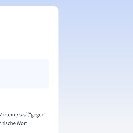
 Wörtern
pará
("gegen",
echische Wort