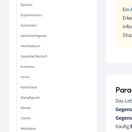
Epipher
Ein
Euphemismus
Erke
Exclamatio
info
Stu
Gedankenfiguren
Hendiadyoin
Hyperbel Deutsch
Inversion
Ironie
Katachrese
Para
Klangfiguren
Das Leb
Klimax
Gegens
Gegens
Litotes
häufig
Metalepse