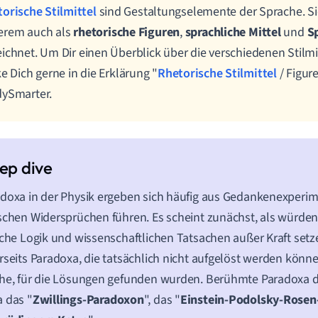
orische Stilmittel
sind Gestaltungselemente der Sprache. S
erem auch als
rhetorische Figuren
,
sprachliche Mittel
und
S
ichnet. Um Dir einen Überblick über die verschiedenen Stilmit
ke Dich gerne in die Erklärung "
Rhetorische Stilmittel
/ Figure
dySmarter.
doxa in der Physik ergeben sich häufig aus Gedankenexperim
schen Widersprüchen führen. Es scheint zunächst, als würde
iche Logik und wissenschaftlichen Tatsachen außer Kraft setze
rseits Paradoxa, die tatsächlich nicht aufgelöst werden könn
he, für die Lösungen gefunden wurden. Berühmte Paradoxa d
 das "
Zwillings-Paradoxon
", das "
Einstein-Podolsky-Rose