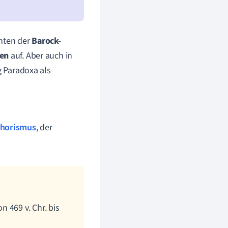
chten der
Barock-
ten
auf. Aber auch in
 Paradoxa als
horismus
, der
 469 v. Chr. bis