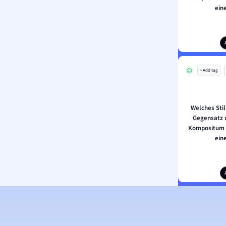
ein
+ Add tag
Welches Stil
Gegensatz 
Kompositum o
ein