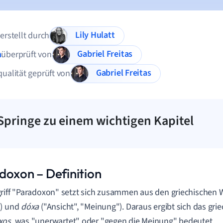
Lily Hulatt
 erstellt durch
Gabriel Freitas
n
überprüft von
Gabriel Freitas
qualität geprüft von
Springe zu einem wichtigen Kapitel
doxon – Definition
riff "Paradoxon" setzt sich zusammen aus den griechischen
") und
dóxa
("Ansicht", "Meinung"). Daraus ergibt sich das gri
xos
, was "unerwartet" oder "gegen die Meinung" bedeutet.