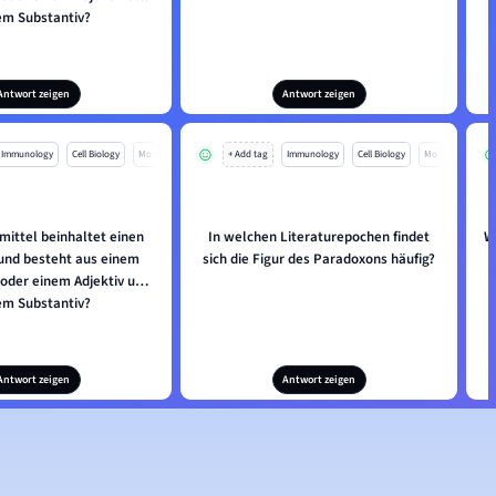
em Substantiv?
Antwort zeigen
Antwort zeigen
Immunology
Cell Biology
Mo
+ Add tag
Immunology
Cell Biology
Mo
mittel beinhaltet einen
In welchen Literaturepochen findet
W
und besteht aus einem
sich die Figur des Paradoxons häufig?
der einem Adjektiv und
em Substantiv?
Antwort zeigen
Antwort zeigen