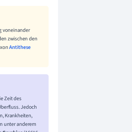
ig voneinander
den zwischen den
doxon
Antithese
e Zeit des
Überfluss. Jedoch
, Krankheiten,
en unter anderem