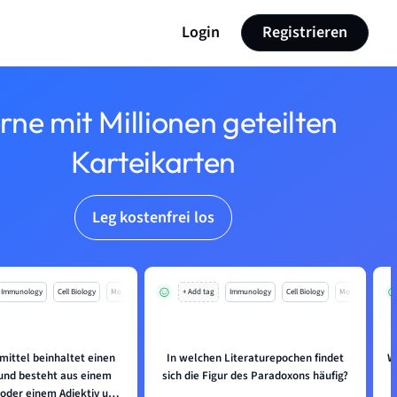
Login
Registrieren
rne mit Millionen geteilten
Karteikarten
Leg kostenfrei los
Immunology
Cell Biology
Mo
+ Add tag
Immunology
Cell Biology
Mo
mittel beinhaltet einen
In welchen Literaturepochen findet
W
und besteht aus einem
sich die Figur des Paradoxons häufig?
der einem Adjektiv und