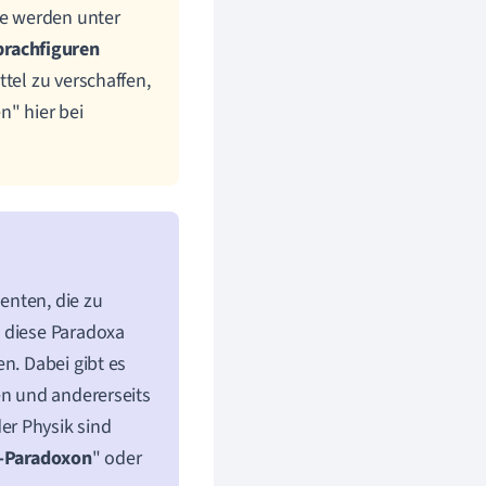
ie werden unter
prachfiguren
tel zu verschaffen,
n" hier bei
enten, die zu
n diese Paradoxa
n. Dabei gibt es
en und andererseits
er Physik sind
n-Paradoxon
" oder