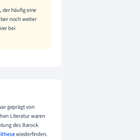
 der häufig eine
über noch weiter
ier bei
war geprägt von
chen Literatur waren
chtung des Barock
ithese
wiederfinden.