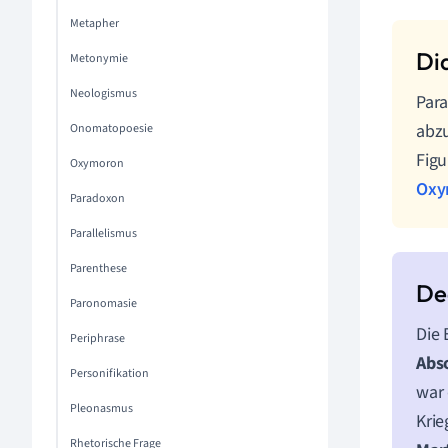
Metapher
Metonymie
Neologismus
Par
abzu
Onomatopoesie
Figu
Oxymoron
Oxy
Paradoxon
Parallelismus
Parenthese
Paronomasie
Die 
Periphrase
Abs
Personifikation
war 
Pleonasmus
Krie
Rhetorische Frage