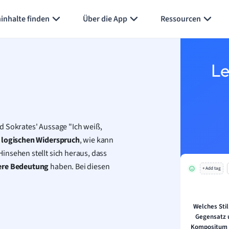
Karteikarten erstellen
Seite zusammenfassen
inhalte finden
Über die App
Ressourcen
Le
d Sokrates' Aussage "Ich weiß,
n
logischen Widerspruch
, wie kann
insehen stellt sich heraus, dass
ere Bedeutung
haben. Bei diesen
+ Add tag
Welches Stil
Gegensatz 
Kompositum o