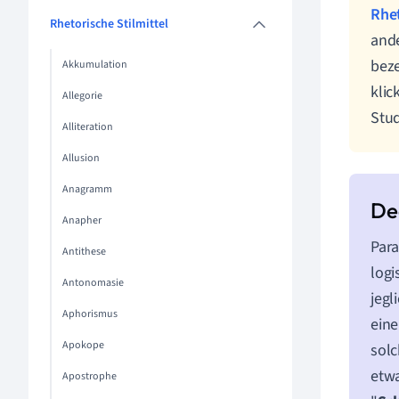
Rhet
Rhetorische Stilmittel
and
beze
Akkumulation
klic
Allegorie
Stu
Alliteration
Allusion
Anagramm
Anapher
Para
Antithese
logi
Antonomasie
jegl
Aphorismus
eine
Apokope
solc
etwa
Apostrophe