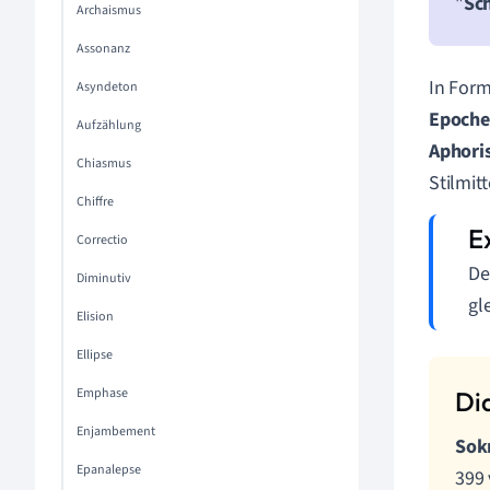
"
Sc
Archaismus
Assonanz
In Form
Asyndeton
Epoche
Aufzählung
Aphor
Chiasmus
Stilmit
Chiffre
Correctio
De
Diminutiv
gl
Elision
Ellipse
Emphase
Enjambement
Sok
Epanalepse
399 