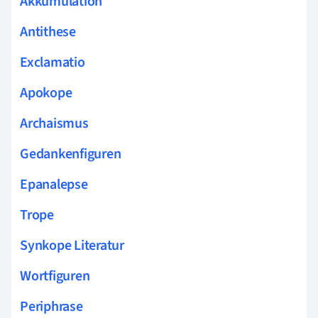
Akkumulation
Antithese
Exclamatio
Apokope
Archaismus
Gedankenfiguren
Epanalepse
Trope
Synkope Literatur
Wortfiguren
Periphrase