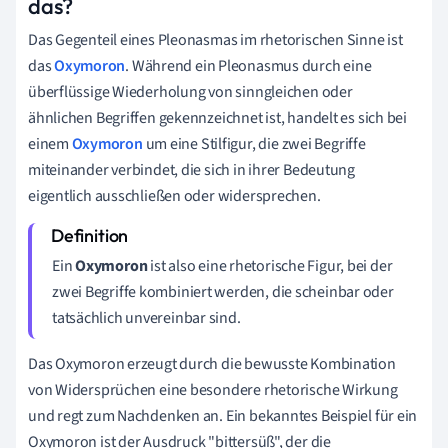
das?
Das Gegenteil eines Pleonasmas im rhetorischen Sinne ist
das
Oxymoron
. Während ein Pleonasmus durch eine
überflüssige Wiederholung von sinngleichen oder
ähnlichen Begriffen gekennzeichnet ist, handelt es sich bei
einem
Oxymoron
um eine Stilfigur, die zwei Begriffe
miteinander verbindet, die sich in ihrer Bedeutung
eigentlich ausschließen oder widersprechen.
Ein
Oxymoron
ist also eine rhetorische Figur, bei der
zwei Begriffe kombiniert werden, die scheinbar oder
tatsächlich unvereinbar sind.
Das Oxymoron erzeugt durch die bewusste Kombination
von Widersprüchen eine besondere rhetorische Wirkung
und regt zum Nachdenken an. Ein bekanntes Beispiel für ein
Oxymoron ist der Ausdruck "bittersüß", der die