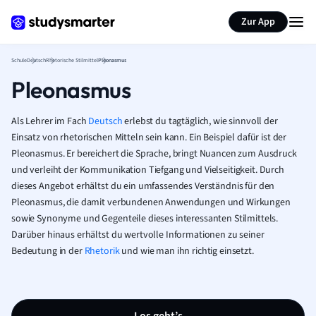
Karteikarten erstellen
Seite zusammenfassen
Zur App
Schule
Deutsch
Rhetorische Stilmittel
Pleonasmus
Pleonasmus
Als Lehrer im Fach
Deutsch
erlebst du tagtäglich, wie sinnvoll der
Einsatz von rhetorischen Mitteln sein kann. Ein Beispiel dafür ist der
Pleonasmus. Er bereichert die Sprache, bringt Nuancen zum Ausdruck
und verleiht der Kommunikation Tiefgang und Vielseitigkeit. Durch
dieses Angebot erhältst du ein umfassendes Verständnis für den
Pleonasmus, die damit verbundenen Anwendungen und Wirkungen
sowie Synonyme und Gegenteile dieses interessanten Stilmittels.
Darüber hinaus erhältst du wertvolle Informationen zu seiner
Bedeutung in der
Rhetorik
und wie man ihn richtig einsetzt.