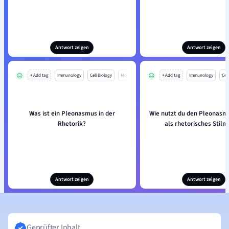
Antwort zeigen
Antwort zeigen
+ Add tag
Immunology
Cell Biology
Mo
+ Add tag
Immunology
Cell
Was ist ein Pleonasmus in der
Wie nutzt du den Pleonasmu
Rhetorik?
als rhetorisches Stilmi
Antwort zeigen
Antwort zeigen
Geprüfter Inhalt