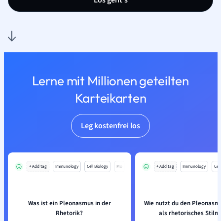
Los geht’s
Lerne mit Millionen geteilten
Karteikarten
Leg kostenfrei los
+ Add tag
Immunology
Cell Biology
Mo
+ Add tag
Immunology
Cell
Was ist ein Pleonasmus in der
Wie nutzt du den Pleonasmu
Rhetorik?
als rhetorisches Stilmi