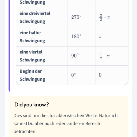
Schwingung
eine dreiviertel
270
∘
3
2
⋅
π
Schwingung
eine halbe
180
∘
π
Schwingung
eine viertel
90
∘
1
2
⋅
π
Schwingung
Beginn der
0
∘
0
Schwingung
Dies sind nur die charakteristischen Werte. Natürlich
kannst Du aber auch jeden anderen Bereich
betrachten.