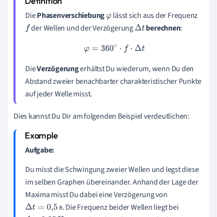
Die
Phasenverschiebung
lässt sich aus der Frequenz
φ
der Wellen und der Verzögerung
berechnen
:
f
Δ
t
φ
=
360
∘
⋅
f
⋅
Δ
t
Die
Verzögerung
erhältst Du wiederum, wenn Du den
Abstand zweier benachbarter charakteristischer Punkte
auf jeder Welle misst.
Dies kannst Du Dir am folgenden Beispiel verdeutlichen:
Aufgabe:
Du misst die Schwingung zweier Wellen und legst diese
im selben Graphen übereinander. Anhand der Lage der
Maxima misst Du dabei eine Verzögerung von
. Die Frequenz beider Wellen liegt bei
Δ
t
=
0
,
5
s