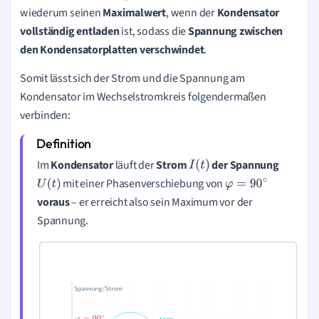
wiederum seinen
Maximalwert
, wenn der
Kondensator
vollständig entladen
ist, sodass die
Spannung zwischen
den Kondensatorplatten verschwindet
.
Somit lässt sich der Strom und die Spannung am
Kondensator im Wechselstromkreis folgendermaßen
verbinden:
Im
Kondensator
läuft der
Strom
der
Spannung
I
(
t
)
mit einer
Phasenverschiebung von
U
(
t
)
φ
=
90
∘
voraus
– er erreicht also sein Maximum vor der
Spannung.