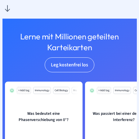
Lerne mit Millionen geteilten
Karteikarten
Leg kostenfrei los
+ Add tag
Immunology
Cell Biology
Mo
+ Add tag
Immunology
Cell
Was bedeutet eine
Was passiert bei einer des
Phasenverschiebung von 0°?
Interferenz?