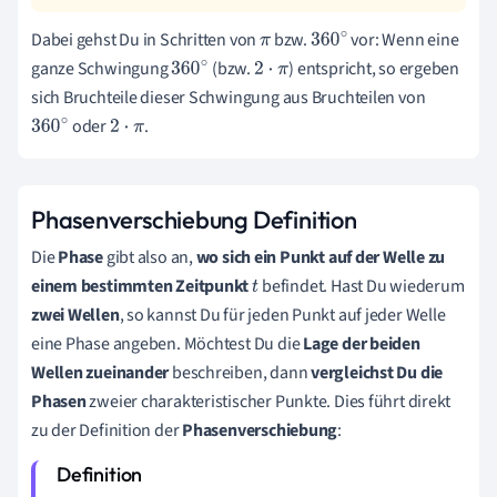
Dabei gehst Du in Schritten von
bzw.
vor: Wenn eine
π
360
∘
ganze Schwingung
(bzw.
) entspricht, so ergeben
360
∘
2
⋅
π
sich Bruchteile dieser Schwingung aus Bruchteilen von
oder
.
360
∘
2
⋅
π
Phasenverschiebung Definition
Die
Phase
gibt also an,
wo sich ein Punkt auf der Welle zu
einem bestimmten Zeitpunkt
befindet. Hast Du wiederum
t
zwei Wellen
, so kannst Du für jeden Punkt auf jeder Welle
eine Phase angeben. Möchtest Du die
Lage der beiden
Wellen zueinander
beschreiben, dann
vergleichst Du die
Phasen
zweier charakteristischer Punkte. Dies führt direkt
zu der Definition der
Phasenverschiebung
: