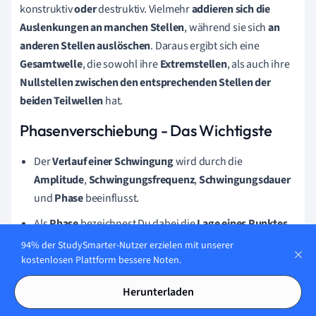
konstruktiv
oder
destruktiv. Vielmehr
addieren sich die
Auslenkungen an manchen Stellen
, während sie sich
an
anderen Stellen auslöschen
. Daraus ergibt sich eine
Gesamtwelle
, die sowohl ihre
Extremstellen
, als auch ihre
Nullstellen
zwischen den entsprechenden Stellen der
beiden Teilwellen
hat.
Phasenverschiebung - Das Wichtigste
Der
Verlauf einer Schwingung
wird durch die
Amplitude
,
Schwingungsfrequenz
,
Schwingungsdauer
und
Phase
beeinflusst.
Als
Phase
bezeichnest Du dabei die
Lage eines Punktes
auf der Welle
zu einem bestimmten Zeitpunkt
. Diese
94% der StudySmarter-Nutzer erzielen mit unserer
wird als Winkel in Grad oder Radiant angegeben.
kostenlosen Plattform bessere Noten.
Möchtest Du die
Lage zweier Wellen zueinander
Herunterladen
betrachten, so betrachtest Du ihre
Phasenverschiebung