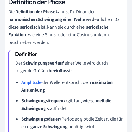
Definition der Phase
Die
Definition der Phase
kannst Du Dir an der
harmonischen Schwingung einer Welle
verdeutlichen. Da
diese
periodisch
ist, kann sie durch eine
periodische
Funktion
, wie eine Sinus- oder eine Cosinusfunktion,
beschrieben werden.
Der
Schwingungsverlauf
einer Welle wird durch
folgende Größen
beeinflusst
:
Amplitude
der Welle: entspricht der
maximalen
Auslenkung
Schwingungsfrequenz:
gibt an,
wie schnell die
Schwingung
stattfindet
Schwingungsdauer
(Periode): gibt die Zeit an, die für
eine
ganze Schwingung
benötigt wird