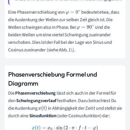
Eine Phasenverschiebung von
bedeutet etwa, dass
φ
=
0
∘
die Auslenkung der Wellen zur selben Zeit gleich ist. Die
Wellen schwingen also in Phase. Bei
sind die
φ
=
90
∘
beiden Wellen um eine viertel Schwingung zueinander
verschoben. Dies ist der Fall bei der Lage von Sinus und
Cosinus zueinander (siehe Abb. 1\).
Phasenverschiebung Formel und
Diagramm
Die
Phasenverschiebung
lässt sich auch in der Formel für
den
Schwingungsverlauf
festhalten. Dazu betrachtest Du
die
Auslenkung
in Abhängigkeit der Zeit
und stellst sie
x
(
t
)
t
durch eine
Sinusfunktion
(oder Cosinusfunktion) dar:
x
(
t
)
=
x
0
⋅
sin
(
2
⋅
π
⋅
f
⋅
t
−
φ
)