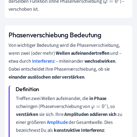
derselben
Funktion ohne Phasenverschiebung (
)
–
φ
=
0
∘
verschoben ist.
Phasenverschiebung Bedeutung
Von wichtiger Bedeutung wird die Phasenverschiebung,
wenn zwei (oder mehr)
Wellen aufeinandertreffen
und –
etwa durch
Interferenz
– miteinander
wechselwirken
.
Dabei entscheidet ihre Phasenverschiebung, ob sie
einander auslöschen oder verstärken
.
Treffen zwei Wellen aufeinander, die
in Phase
schwingen (Phasenverschiebung von
), so
φ
=
0
∘
verstärken
sie sich. Ihre
Amplituden addieren sich
zu
einer größeren
Amplitude
der Gesamtwelle. Dies
bezeichnest Du als
konstruktive Interferenz
: