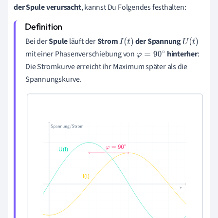
der Spule verursacht
, kannst Du Folgendes festhalten:
Bei der
Spule
läuft der
Strom
der
Spannung
I
(
t
)
U
(
t
)
mit einer
Phasenverschiebung von
hinterher
:
φ
=
90
∘
Die Stromkurve erreicht ihr Maximum später als die
Spannungskurve.