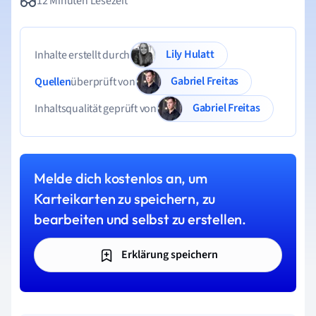
12 Minuten Lesezeit
Lily Hulatt
Inhalte erstellt durch
Gabriel Freitas
Quellen
überprüft von
Gabriel Freitas
Inhaltsqualität geprüft von
Melde dich kostenlos an, um
Karteikarten zu speichern, zu
bearbeiten und selbst zu erstellen.
Erklärung speichern