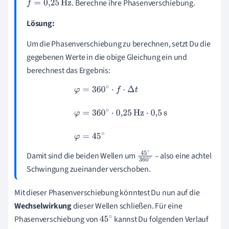
. Berechne ihre Phasenverschiebung.
f
=
0
,
25
Hz
Lösung:
Um die Phasenverschiebung zu berechnen, setzt Du die
gegebenen Werte in die obige Gleichung ein und
berechnest das Ergebnis:
φ
=
360
∘
⋅
f
⋅
Δ
t
φ
=
360
∘
⋅
0
,
25
Hz
⋅
0
,
5
s
φ
=
45
∘
Damit sind die beiden Wellen um
– also eine achtel
45
∘
Schwingung zueinander verschoben.
360
∘
Mit dieser Phasenverschiebung könntest Du nun auf die
Wechselwirkung
dieser Wellen schließen. Für eine
Phasenverschiebung von
kannst Du folgenden Verlauf
45