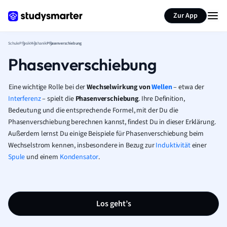
Karteikarten erstellen
Seite zusammenfassen
Zur App
Schule
Physik
Mechanik
Phasenverschiebung
Phasenverschiebung
Eine wichtige Rolle bei der
Wechselwirkung von
Wellen
– etwa der
Interferenz
– spielt die
Phasenverschiebung
. Ihre Definition,
Bedeutung und die entsprechende Formel, mit der Du die
Phasenverschiebung berechnen kannst, findest Du in dieser Erklärung.
Außerdem lernst Du einige Beispiele für Phasenverschiebung beim
Wechselstrom kennen, insbesondere in Bezug zur
Induktivität
einer
Spule
und einem
Kondensator
.
Los geht’s