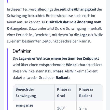
In diesem Fall wird allerdings die
zeitliche Abhängigkeit
der
Schwingung betrachtet. Breitet sich diese auch noch im
Raum aus, so kannst Du
zusätzlich dazu die Änderung vom
Ort
angeben. Dazu unterteilst Du die Schwingung innerhalb
einer Periode in „Bereiche“, mit denen Du die
Lage
der Welle
zu einem bestimmten Zeitpunkt beschreiben kannst.
Die
Lage einer Welle zu einem bestimmten Zeitpunkt
wird über einen entsprechenden
Winkel
charakterisiert.
Diesen Winkel nennst Du
Phase
. Als Winkelmaß dient
dabei entweder Grad oder
Radiant:
Bereich der
Phase in
Phase in
Schwingung
Grad
Radiant
eine ganze
360
∘
2
⋅
π