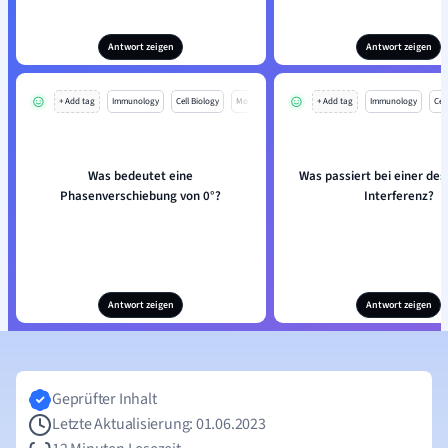
Antwort zeigen
Antwort zeigen
+ Add tag
Immunology
Cell Biology
Mo
+ Add tag
Immunology
Cell
Was bedeutet eine
Was passiert bei einer des
Phasenverschiebung von 0°?
Interferenz?
Antwort zeigen
Antwort zeigen
Geprüfter Inhalt
Letzte Aktualisierung: 01.06.2023