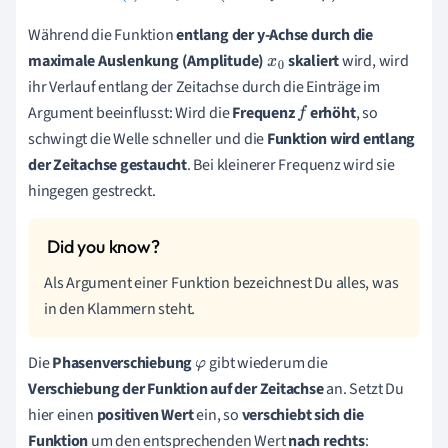
Während die Funktion
entlang der y-Achse durch die
maximale Auslenkung (Amplitude)
skaliert
wird, wird
x
0
ihr Verlauf entlang der Zeitachse durch die Einträge im
Argument beeinflusst: Wird die
Frequenz
erhöht
, so
f
schwingt die Welle schneller und die
Funktion wird entlang
der Zeitachse gestaucht
. Bei kleinerer Frequenz wird sie
hingegen gestreckt.
Als Argument einer Funktion bezeichnest Du alles, was
in den Klammern steht.
Die
Phasenverschiebung
gibt wiederum die
φ
Verschiebung der Funktion auf der Zeitachse
an. Setzt Du
hier einen
positiven Wert
ein, so
verschiebt sich die
Funktion
um den entsprechenden Wert
nach rechts
: