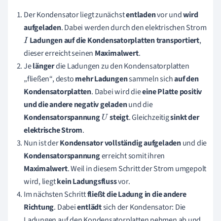
Der Kondensator liegt zunächst
entladen
vor und
wird
aufgeladen
. Dabei werden durch den
elektrischen Strom
Ladungen auf die Kondensatorplatten transportiert
,
I
dieser erreicht seinen
Maximalwert
.
Je
länger
die Ladungen zu den Kondensatorplatten
„fließen“, desto
mehr Ladungen
sammeln sich
auf den
Kondensatorplatten
. Dabei wird die
e
ine Platte
positiv
und die andere
negativ
geladen
und die
Kondensatorspannung
steigt
. Gleichzeitig
sinkt der
U
elektrische Strom
.
Nun ist der
Kondensator vollständig aufgeladen
und die
Kondensatorspannung
erreicht somit ihren
Maximalwert
. Weil in diesem Schritt der Strom umgepolt
wird, liegt
kein Ladungsfluss
vor.
Im nächsten Schritt
fließt die Ladung in die andere
Richtung
. Dabei
entlädt
sich der Kondensator: Die
Ladungen auf den Kondensatorplatten nehmen ab und