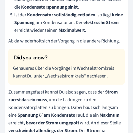
die
Kondensatorspannung sinkt
.
Ist der
Kondensator
vollständig entladen
, so liegt
keine
Spannung
am Kondensator an. Der
elektrische Strom
erreicht wieder seinen
Maximalwert
.
Ab da wiederholt sich der Vorgang in die andere Richtung.
Genaueres über die Vorgänge im Wechselstromkreis
kannst Du unter „Wechselstromkreis“ nachlesen.
Zusammengefasst kannst Du also sagen, dass der
Strom
zuerst da sein muss
, um die Ladungen zu den
Kondensatorplatten zu bringen. Dabei baut sich langsam
eine
Spannung
am Kondensator
auf, die ein
Maximum
U
erreicht
, bevor der Strom umgepolt
wird. An dieser Stelle
verschwindet allerdings der Strom
. Der
Strom
hat