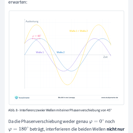
erwarten:
∘
Abb. 8 - Interferenz zweier Wellen mit einer Phasenverschiebung von 45°
Da die Phasenverschiebung weder genau
noch
φ
=
0
∘
beträgt, interferieren die beiden Wellen
nicht nur
φ
=
180
∘