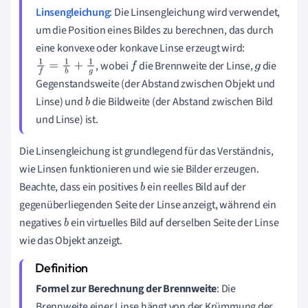
Linsengleichung
: Die Linsengleichung wird verwendet,
um die Position eines Bildes zu berechnen, das durch
eine konvexe oder konkave Linse erzeugt wird:
, wobei
die Brennweite der Linse,
die
1
f
=
1
b
+
1
g
f
g
Gegenstandsweite (der Abstand zwischen Objekt und
Linse) und
die Bildweite (der Abstand zwischen Bild
b
und Linse) ist.
Die Linsengleichung ist grundlegend für das Verständnis,
wie Linsen funktionieren und wie sie Bilder erzeugen.
Beachte, dass ein positives
ein reelles Bild auf der
b
gegenüberliegenden Seite der Linse anzeigt, während ein
negatives
ein virtuelles Bild auf derselben Seite der Linse
b
wie das Objekt anzeigt.
Formel zur Berechnung der Brennweite
: Die
Brennweite einer Linse hängt von der Krümmung der