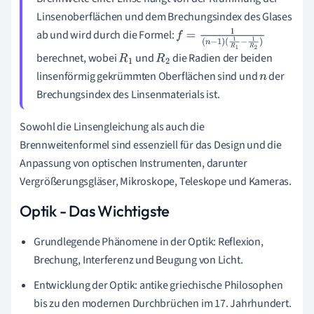
Linsenoberflächen und dem Brechungsindex des Glases
ab und wird durch die Formel:
f
=
1
(
n
−
1
)
(
1
R
1
−
1
R
2
)
berechnet, wobei
und
die Radien der beiden
R
1
R
2
linsenförmig gekrümmten Oberflächen sind und
der
n
Brechungsindex des Linsenmaterials ist.
Sowohl die Linsengleichung als auch die
Brennweitenformel sind essenziell für das Design und die
Anpassung von optischen Instrumenten, darunter
Vergrößerungsgläser, Mikroskope, Teleskope und Kameras.
Optik - Das Wichtigste
Grundlegende Phänomene in der Optik: Reflexion,
Brechung, Interferenz und Beugung von Licht.
Entwicklung der Optik: antike griechische Philosophen
bis zu den modernen Durchbrüchen im 17. Jahrhundert.