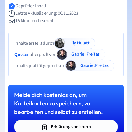
Geprüfter Inhalt
Letzte Aktualisierung: 06.11.2023
15 Minuten Lesezeit
Lily Hulatt
Inhalte erstellt durch
Gabriel Freitas
Quellen
überprüft von
Gabriel Freitas
Inhaltsqualität geprüft von
Melde dich kostenlos an, um
Karteikarten zu speichern, zu
bearbeiten und selbst zu erstellen.
Erklärung speichern