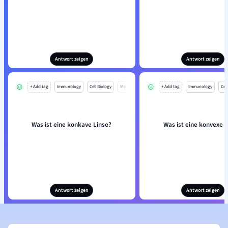
Antwort zeigen
Antwort zeigen
+ Add tag
Immunology
Cell Biology
Mo
+ Add tag
Immunology
Cell
Was ist eine konkave Linse?
Was ist eine konvexe L
Antwort zeigen
Antwort zeigen