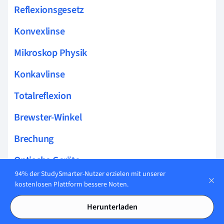
Reflexionsgesetz
Konvexlinse
Mikroskop Physik
Konkavlinse
Totalreflexion
Brewster-Winkel
Brechung
Optische Geräte
94% der StudySmarter-Nutzer erzielen mit unserer
Spektroskop
kostenlosen Plattform bessere Noten.
Parabolspiegel
Herunterladen