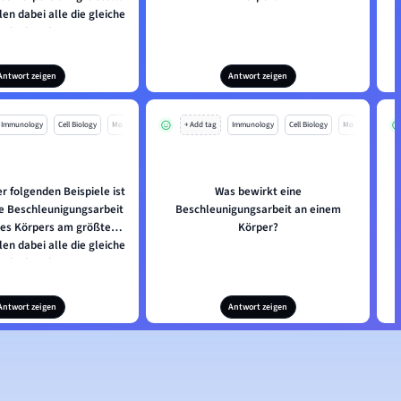
len dabei alle die gleiche
Höhe herab.
Antwort zeigen
Antwort zeigen
Immunology
Cell Biology
Mo
+ Add tag
Immunology
Cell Biology
Mo
r folgenden Beispiele ist
Was bewirkt eine
W
te Beschleunigungsarbeit
Beschleunigungsarbeit an einem
des Körpers am größten?
Körper?
len dabei alle die gleiche
Höhe herab.
Antwort zeigen
Antwort zeigen