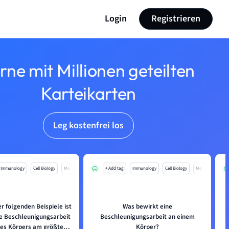
Login
Registrieren
rne mit Millionen geteilten
Karteikarten
Leg kostenfrei los
Immunology
Cell Biology
Mo
+ Add tag
Immunology
Cell Biology
Mo
r folgenden Beispiele ist
Was bewirkt eine
W
te Beschleunigungsarbeit
Beschleunigungsarbeit an einem
des Körpers am größten?
Körper?