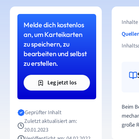
Inhalte
Melde dich kostenlos
an, um Karteikarten
Quelle
zu speichern, zu
Inhalts
bearbeiten und selbst
zu erstellen.
Leg jetzt los
Beim B
Geprüfter Inhalt
mechani
Zuletzt aktualisiert am:
große Ro
20.01.2023
Veröffentlicht am: 04.02.2022