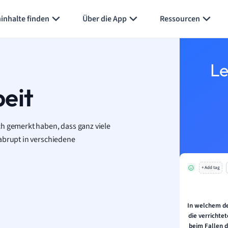
Karteikarten erstellen
Seite zusammenfassen
inhalte finden
Über die App
Ressourcen
Le
eit
ch gemerkt haben, dass ganz viele
abrupt in verschiedene
+ Add tag
In welchem de
die verrichte
beim Fallen 