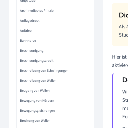
Amplitude
Archimedisches Prinzip
Auflagedruck
Als 
Auftrieb
Stu
Bahnkurve
Beschleunigung
Hier is
Beschleunigungsarbeit
aktivier
Beschreibung von Schwingungen
Beschreibung von Wellen
Beugung von Wellen
Wi
St
Bewegung von Körpern
me
Bewegungsgleichungen
Fo
Brechung von Wellen