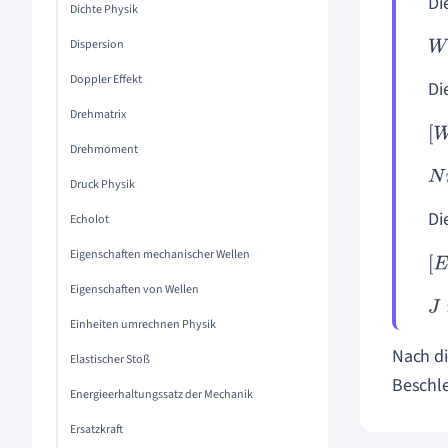
Di
Dichte Physik
Dispersion
W
Doppler Effekt
Di
Drehmatrix
W
Drehmoment
N
Druck Physik
Di
Echolot
Eigenschaften mechanischer Wellen
E
=
Eigenschaften von Wellen
J
:
Einheiten umrechnen Physik
Nach di
Elastischer Stoß
Beschle
Energieerhaltungssatz der Mechanik
Ersatzkraft