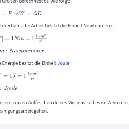
e Größen berechnest du wie folgt:
=
F
·
s
W
=
Δ
E
e mechanische Arbeit besitzt die Einheit Newtonmeter:
=
1
N
m
=
1
k
g
·
m
2
s
2
m
:
N
e
w
t
o
n
m
e
t
e
r
e Energie besitzt die Einheit
Joule
:
1
J
=
1
k
g
·
m
2
s
2
J
o
u
l
e
esem kurzen Auffrischen deines Wissens soll es im Weiteren 
unigungsarbeit gehen.