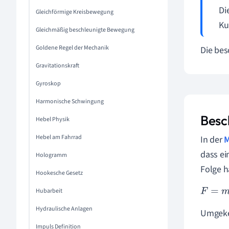
Di
Gleichförmige Kreisbewegung
Ku
Gleichmäßig beschleunigte Bewegung
Goldene Regel der Mechanik
Die bes
Gravitationskraft
Gyroskop
Harmonische Schwingung
Besc
Hebel Physik
Hebel am Fahrrad
In der
M
dass e
Hologramm
Folge h
Hookesche Gesetz
F
=
m
·
a
Hubarbeit
Hydraulische Anlagen
Umgekeh
Impuls Definition