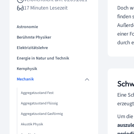
17 Minuten Lesezeit
Doch wi
finden 
Außerde
Astronomie
einer F
Berühmte Physiker
durch 
Elektrizitätslehre
Energie in Natur und Technik
Kernphysik
Mechanik
Schw
Aggregatzustand Fest
Eine Sc
erzeugt
Aggregatzustand Flüssig
Aggregatzustand Gasförmig
Um die 
auszul
Akustik Physik
periodi