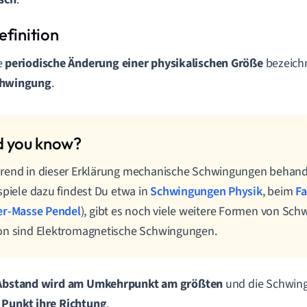
e
periodische Änderung einer physikalischen Größe
bezeichn
hwingung
.
rend in dieser Erklärung mechanische Schwingungen behand
spiele dazu findest Du etwa in
Schwingungen Physik
, beim
F
er-Masse Pendel
), gibt es noch viele weitere Formen von Sch
on sind Elektromagnetische Schwingungen.
Abstand
wird am
Umkehrpunkt
am größten
und die Schwi
 Punkt ihre Richtun
g
.