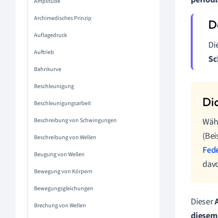
Amplitude
Archimedisches Prinzip
Auflagedruck
Di
Auftrieb
Sc
Bahnkurve
Beschleunigung
Beschleunigungsarbeit
Wäh
Beschreibung von Schwingungen
(Bei
Beschreibung von Wellen
Fed
Beugung von Wellen
dav
Bewegung von Körpern
Bewegungsgleichungen
Dieser
Brechung von Wellen
diesem