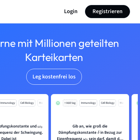
Login
Registrieren
rne mit Millionen geteilten
Karteikarten
Leg kostenfrei los
Immunology
Cell Biology
Mo
+ Add tag
Immunology
Cell Biology
Mo
mpfungskonstante und
Gib an, wie groß die
ω
0
frequenz der Schwingung.
Dämpfungskonstante
in Bezug zur
δ
Dabei ist
Eigenfrequenz
sein darf, damit das
ω
0