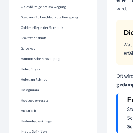
einer 
Gleichförmige Kreisbewegung
wird.
Gleichmäßig beschleunigte Bewegung
Goldene Regel der Mechanik
Gravitationskraft
Was 
Gyroskop
erfä
Harmonische Schwingung
Hebel Physik
Oft wir
Hebel am Fahrrad
gedäm
Hologramm
Hookesche Gesetz
Ste
Hubarbeit
Sc
Hydraulische Anlagen
Sc
Impuls Definition