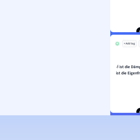
Entscheide,
+ Add tag
ist die Dä
δ
ist die Eigen
Entscheide,