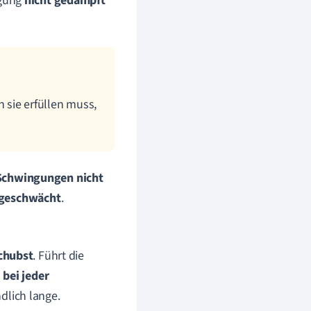
ngung
nicht gedämpft
 sie erfüllen muss,
Schwingungen nicht
bgeschwächt
.
chubst
. Führt die
u
bei jeder
dlich lange.