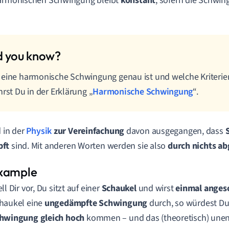
harmonischen Schwingung bleibt
konstant
, sofern die Schwi
eine harmonische Schwingung genau ist und welche Kriterien
hrst Du in der Erklärung „
Harmonische Schwingung
“.
d in der
Physik
zur Vereinfachung
davon ausgegangen, dass
pft
sind. Mit anderen Worten werden sie also
durch nichts a
ll Dir vor, Du sitzt auf einer
Schaukel
und wirst
einmal anges
haukel eine
ungedämpfte
Schwingung
durch, so würdest D
hwingung gleich hoch
kommen – und das (theoretisch) unen