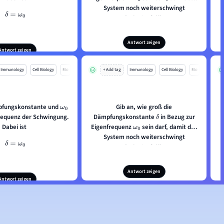
System noch weiterschwingt
δ
=
ω
0
(Schwingfall).
 um welche Fall es sich
handelt.
Antwort zeigen
Antwort zeigen
Immunology
Cell Biology
Mo
+ Add tag
Immunology
Cell Biology
Mo
mpfungskonstante und
Gib an, wie groß die
ω
0
frequenz der Schwingung.
Dämpfungskonstante
in Bezug zur
δ
Dabei ist
Eigenfrequenz
sein darf, damit das
ω
0
System noch weiterschwingt
δ
=
ω
0
(Schwingfall).
 um welche Fall es sich
handelt.
Antwort zeigen
Antwort zeigen