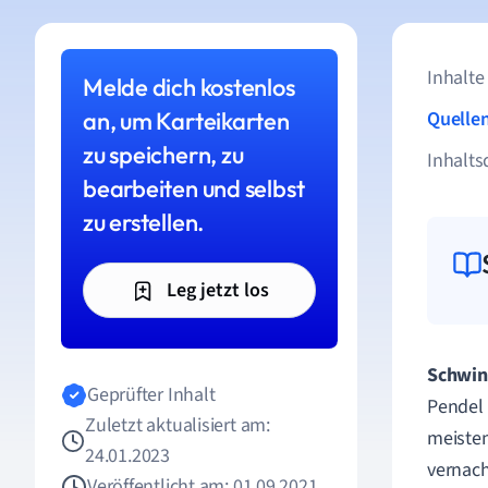
Inhalte
Melde dich kostenlos
an, um Karteikarten
Quelle
zu speichern, zu
Inhalts
bearbeiten und selbst
zu erstellen.
Leg jetzt los
Schwi
Geprüfter Inhalt
Pendel 
Zuletzt aktualisiert am:
meiste
24.01.2023
vernach
Veröffentlicht am: 01.09.2021