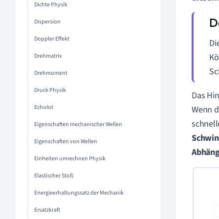
Dichte Physik
Dispersion
Doppler Effekt
Di
Kö
Drehmatrix
Sc
Drehmoment
Druck Physik
Das Hin
Echolot
Wenn de
schnell
Eigenschaften mechanischer Wellen
Schwi
Eigenschaften von Wellen
Abhäng
Einheiten umrechnen Physik
Elastischer Stoß
Energieerhaltungssatz der Mechanik
Ersatzkraft