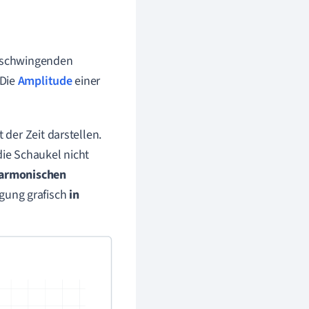
schwingenden
 Die
Amplitude
einer
der Zeit darstellen.
die Schaukel nicht
armonischen
gung grafisch
in