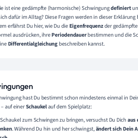
e ist eine gedämpfte (harmonische) Schwingung
definiert
un
sich dafür im Alltag? Diese Fragen werden in dieser Erklärung
m erfährst Du hier, wie Du die
Eigenfrequenz
der gedämpfte
ormel ausdrücken, ihre
Periodendauer
bestimmen und die Sc
eine
Differentialgleichung
beschreiben kannst.
ingungen
hwingung hast Du bestimmt schon mindestens einmal in Dei
 – auf einer
Schaukel
auf dem Spielplatz:
Schaukel zum Schwingen zu bringen, versuchst Du Dich
aus 
enken
. Während Du hin und her schwingst,
ändert sich Dein 
sch
.