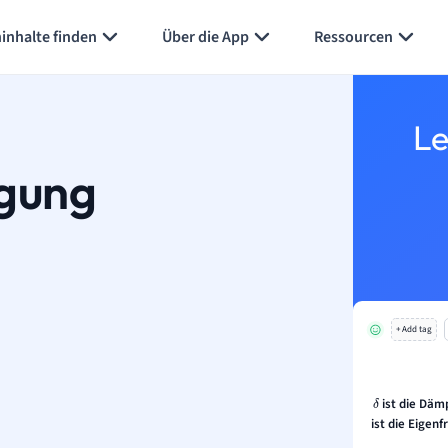
Karteikarten erstellen
Seite zusammenfassen
inhalte finden
Über die App
Ressourcen
Le
gung
+ Add tag
ist die Dä
δ
ist die Eigen