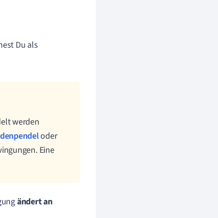
est Du als
elt werden
adenpendel
oder
wingungen. Eine
ngung
ändert an