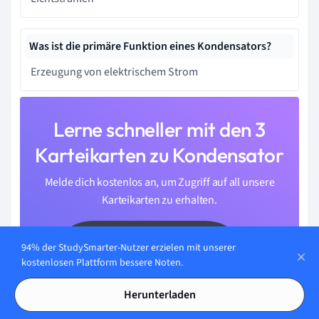
Was ist die primäre Funktion eines Kondensators?
Erzeugung von elektrischem Strom
Lerne schneller mit den 3
Karteikarten zu Kondensator
Melde dich kostenlos an, um Zugriff auf all unsere
Karteikarten zu erhalten.
94% der StudySmarter-Nutzer erzielen mit unserer
kostenlosen Plattform bessere Noten.
Herunterladen