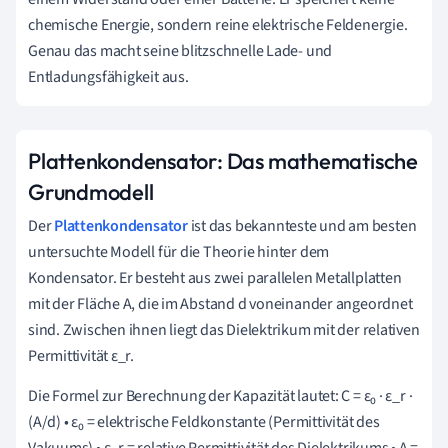
chemische Energie, sondern reine elektrische Feldenergie.
Genau das macht seine blitzschnelle Lade- und
Entladungsfähigkeit aus.
Plattenkondensator: Das mathematische
Grundmodell
Der
Plattenkondensator
ist das bekannteste und am besten
untersuchte Modell für die Theorie hinter dem
Kondensator. Er besteht aus zwei parallelen Metallplatten
mit der Fläche A, die im Abstand d voneinander angeordnet
sind. Zwischen ihnen liegt das Dielektrikum mit der relativen
Permittivität ε_r.
Die Formel zur Berechnung der Kapazität lautet: C = ε₀ · ε_r ·
(A/d) • ε₀ = elektrische Feldkonstante (Permittivität des
Vakuums) • ε_r = relative Permittivität des Dielektrikums • A =