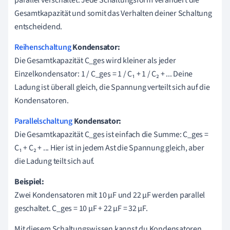
Gesamtkapazität und somit das Verhalten deiner Schaltung
entscheidend.
Reihenschaltung
Kondensator:
Die Gesamtkapazität C_ges wird kleiner als jeder
Einzelkondensator: 1 / C_ges = 1 / C₁ + 1 / C₂ + ... Deine
Ladung ist überall gleich, die Spannung verteilt sich auf die
Kondensatoren.
Parallelschaltung
Kondensator:
Die Gesamtkapazität C_ges ist einfach die Summe: C_ges =
C₁ + C₂ + ... Hier ist in jedem Ast die Spannung gleich, aber
die Ladung teilt sich auf.
Beispiel:
Zwei Kondensatoren mit 10 μF und 22 μF werden parallel
geschaltet. C_ges = 10 μF + 22 μF = 32 μF.
Mit diesem Schaltungswissen kannst du Kondensatoren