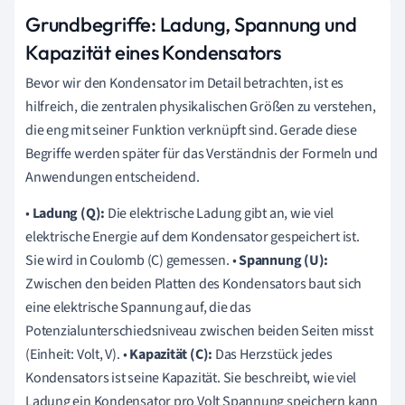
Grundbegriffe: Ladung, Spannung und
Kapazität eines Kondensators
Bevor wir den Kondensator im Detail betrachten, ist es
hilfreich, die zentralen physikalischen Größen zu verstehen,
die eng mit seiner Funktion verknüpft sind. Gerade diese
Begriffe werden später für das Verständnis der Formeln und
Anwendungen entscheidend.
•
Ladung (Q):
Die elektrische Ladung gibt an, wie viel
elektrische Energie auf dem Kondensator gespeichert ist.
Sie wird in Coulomb (C) gemessen. •
Spannung (U):
Zwischen den beiden Platten des Kondensators baut sich
eine elektrische Spannung auf, die das
Potenzialunterschiedsniveau zwischen beiden Seiten misst
(Einheit: Volt, V). •
Kapazität (C):
Das Herzstück jedes
Kondensators ist seine Kapazität. Sie beschreibt, wie viel
Ladung ein Kondensator pro Volt Spannung speichern kann