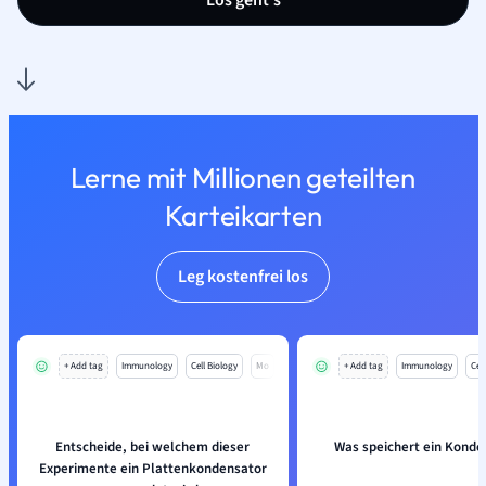
Los geht’s
Lerne mit Millionen geteilten
Karteikarten
Leg kostenfrei los
+ Add tag
Immunology
Cell Biology
Mo
+ Add tag
Immunology
Cell
Entscheide, bei welchem dieser
Was speichert ein Konde
Experimente ein Plattenkondensator