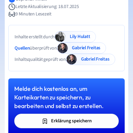
Letzte Aktualisierung: 18.07.2025
9 Minuten Lesezeit
Lily Hulatt
Inhalte erstellt durch
Gabriel Freitas
Quellen
überprüft von
Gabriel Freitas
Inhaltsqualität geprüft von
Melde dich kostenlos an, um
Karteikarten zu speichern, zu
bearbeiten und selbst zu erstellen.
Erklärung speichern