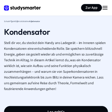
Karteikarten erstellen
Seite zusammenfassen
Zur App
Schule
Physik
Elektrizitätslehre
Kondensator
Kondensator
Stell dir vor, du steckst dein Handy ans Ladegerät – im Inneren spielen
Kondensatoren eine entscheidende Rolle. Sie speichern blitzschnell
Energie, geben sie gezielt wieder ab und ermöglichen so zuverlässige
Technik im Alltag. In diesem Artikel lernst du, was ein Kondensator
wirklich ist, wie sein Aufbau und seine Funktion physikalisch
zusammenhängen – und warum sie von Superkondensatoren in
Hochleistungselektronik bis zum Blitz in deiner Kamera reichen. Lass
uns gemeinsam auf eine Reise durch Theorie, Formelwelt und
faszinierende Anwendungen gehen!