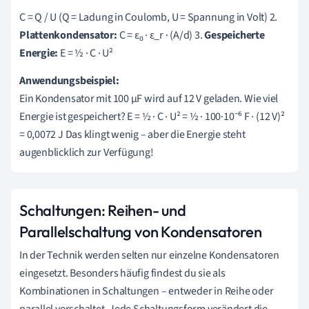
C = Q / U (Q = Ladung in Coulomb, U = Spannung in Volt) 2.
Plattenkondensator:
C = ε₀ · ε_r · (A/d) 3.
Gespeicherte
Energie:
E = ½ · C · U²
Anwendungsbeispiel:
Ein Kondensator mit 100 μF wird auf 12 V geladen. Wie viel
Energie ist gespeichert? E = ½ · C · U² = ½ · 100·10⁻⁶ F · (12 V)²
= 0,0072 J Das klingt wenig – aber die Energie steht
augenblicklich zur Verfügung!
Schaltungen: Reihen- und
Parallelschaltung von Kondensatoren
In der Technik werden selten nur einzelne Kondensatoren
eingesetzt. Besonders häufig findest du sie als
Kombinationen in Schaltungen – entweder in Reihe oder
parallel verschaltet. Jede Schaltungsform verändert die