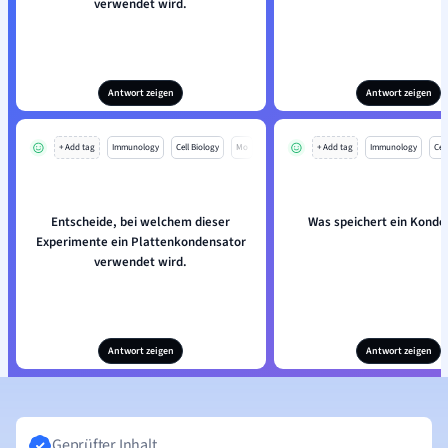
verwendet wird.
Antwort zeigen
Antwort zeigen
+ Add tag
Immunology
Cell Biology
Mo
+ Add tag
Immunology
Cell
Entscheide, bei welchem dieser
Was speichert ein Konde
Experimente ein Plattenkondensator
verwendet wird.
Antwort zeigen
Antwort zeigen
Geprüfter Inhalt