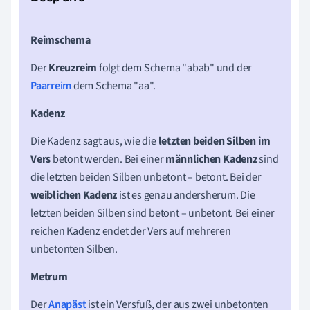
Reimschema
Der
Kreuzreim
folgt dem Schema "abab" und der
Paarreim
dem Schema "aa".
Kadenz
Die Kadenz sagt aus, wie die
letzten beiden Silben im
Vers
betont werden. Bei einer
männlichen Kadenz
sind
die letzten beiden Silben unbetont – betont. Bei der
weiblichen Kadenz
ist es genau andersherum. Die
letzten beiden Silben sind betont – unbetont. Bei einer
reichen Kadenz endet der Vers auf mehreren
unbetonten Silben.
Metrum
Der
Anapäst
ist ein Versfuß, der aus zwei unbetonten