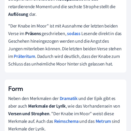
retardierende Moment und die sechste Strophe stellt die
Auflösung
dar.
"Der Knabe im Moor" ist mit Ausnahme der letzten beiden
Verse im
Präsens
geschrieben,
sodass
Lesende direkt in das
Geschehen hineingezogen werden und die Angst des
Jungen miterleben können. Die letzten beiden Verse stehen
im
Präteritum
. Dadurch wird deutlich, dass der Knabe zum
Schluss das unheimliche Moor hinter sich gelassen hat.
Form
Neben den Merkmalen der
Dramatik
und der Epik gibt es
aber auch
Merkmale der Lyrik
, wie das Vorhandensein von
Versen und Strophen
. "Der Knabe im Moor" weist diese
Merkmale auf. Auch das
Reimschema
und das
Metrum
sind
Merkmale der Lyrik.