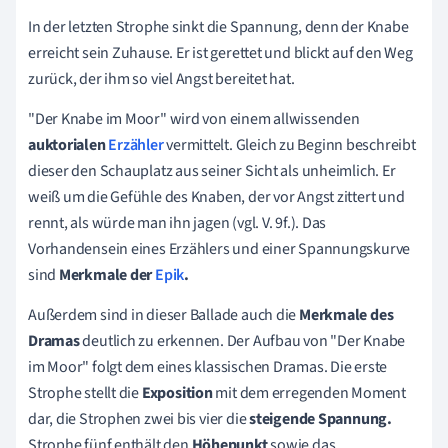
In der letzten Strophe sinkt die Spannung, denn der Knabe
erreicht sein Zuhause. Er ist gerettet und blickt auf den Weg
zurück, der ihm so viel Angst bereitet hat.
"Der Knabe im Moor" wird von einem allwissenden
auktorialen
Erzähler
vermittelt. Gleich zu Beginn beschreibt
dieser den Schauplatz aus seiner Sicht als unheimlich. Er
weiß um die Gefühle des Knaben, der vor Angst zittert und
rennt, als würde man ihn jagen (vgl. V. 9f.). Das
Vorhandensein eines Erzählers und einer Spannungskurve
sind
Merkmale der
Epik
.
Außerdem sind in dieser Ballade auch die
Merkmale des
Dramas
deutlich zu erkennen. Der Aufbau von "Der Knabe
im Moor" folgt dem eines klassischen Dramas. Die erste
Strophe stellt die
Exposition
mit dem erregenden Moment
dar, die Strophen zwei bis vier die
steigende Spannung.
Strophe fünf enthält den
Höhepunkt
sowie
das