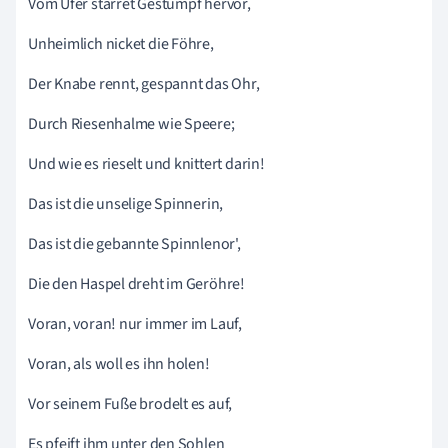
Vom Ufer starret Gestumpf hervor,
Unheimlich nicket die Föhre,
Der Knabe rennt, gespannt das Ohr,
Durch Riesenhalme wie Speere;
Und wie es rieselt und knittert darin!
Das ist die unselige Spinnerin,
Das ist die gebannte Spinnlenor',
Die den Haspel dreht im Geröhre!
Voran, voran! nur immer im Lauf,
Voran, als woll es ihn holen!
Vor seinem Fuße brodelt es auf,
Es pfeift ihm unter den Sohlen