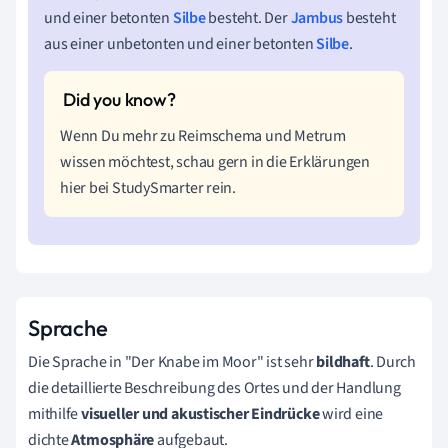
und einer betonten
Silbe
besteht. Der
Jambus
besteht
aus einer unbetonten und einer betonten
Silbe
.
Wenn Du mehr zu Reimschema und Metrum
wissen möchtest, schau gern in die Erklärungen
hier bei StudySmarter rein.
Sprache
Die Sprache in "Der Knabe im Moor" ist sehr
bildhaft
. Durch
die detaillierte Beschreibung des Ortes und der Handlung
mithilfe
visueller und akustischer Eindrücke
wird eine
dichte
Atmosphäre
aufgebaut.