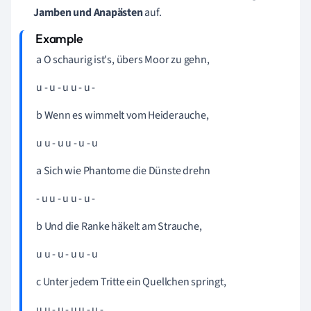
Jamben und
Anapästen
auf.
a O schaurig ist's, übers Moor zu
gehn,
u - u - u u - u -
b Wenn es wimmelt vom Heide
rauche,
u u - u u - u - u
a Sich wie Phantome die Dünste
drehn
- u u - u u - u -
b Und die Ranke häkelt am
Strauche,
u u - u - u u - u
c Unter jedem Tritte ein Quellchen
springt
,
u u - u - u u - u -