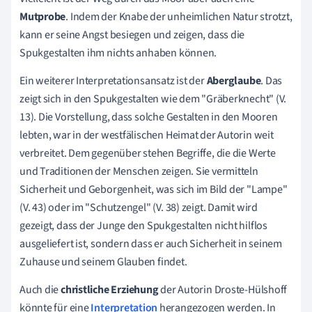
Mutprobe
. Indem der Knabe der unheimlichen Natur strotzt,
kann er seine Angst besiegen und zeigen, dass die
Spukgestalten ihm nichts anhaben können.
Ein weiterer Interpretationsansatz ist der
Aberglaube
. Das
zeigt sich in den Spukgestalten wie dem "Gräberknecht" (V.
13). Die Vorstellung, dass solche Gestalten in den Mooren
lebten, war in der westfälischen Heimat der Autorin weit
verbreitet.
Dem gegenüber stehen Begriffe, die die Werte
und Traditionen der Menschen zeigen. Sie vermitteln
Sicherheit und Geborgenheit, was sich im Bild der "Lampe"
(V. 43) oder im "Schutzengel" (V. 38) zeigt. Damit wird
gezeigt, dass der Junge den Spukgestalten nicht hilflos
ausgeliefert ist, sondern dass er auch Sicherheit in seinem
Zuhause und seinem Glauben findet.
Auch die
christliche Erziehung
der Autorin Droste-Hülshoff
könnte für eine
Interpretation
herangezogen werden. In