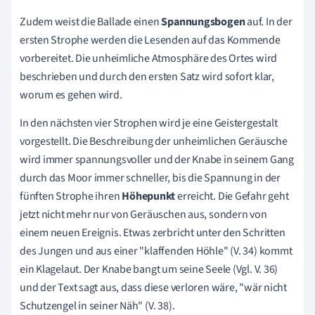
Zudem weist die Ballade einen
Spannungsbogen
auf. In der
ersten Strophe werden die Lesenden auf das Kommende
vorbereitet. Die unheimliche Atmosphäre des Ortes wird
beschrieben und durch den ersten Satz wird sofort klar,
worum es gehen wird.
In den nächsten vier Strophen wird je eine Geistergestalt
vorgestellt. Die Beschreibung der unheimlichen Geräusche
wird immer spannungsvoller und der Knabe in seinem Gang
durch das Moor immer schneller, bis die Spannung in der
fünften Strophe ihren
Höhepunkt
erreicht. Die Gefahr geht
jetzt nicht mehr nur von Geräuschen aus, sondern von
einem neuen Ereignis. Etwas zerbricht unter den Schritten
des Jungen und aus einer "klaffenden Höhle" (V. 34) kommt
ein Klagelaut. Der Knabe bangt um seine Seele (Vgl. V. 36)
und der Text sagt aus, dass diese verloren wäre, "wär nicht
Schutzengel in seiner Näh" (V. 38).