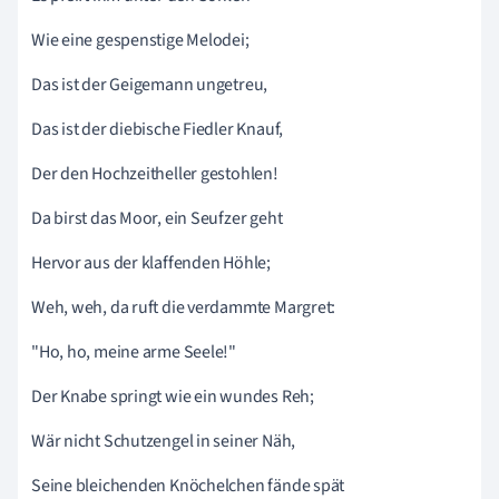
Wie eine gespenstige Melodei;
Das ist der Geigemann ungetreu,
Das ist der diebische Fiedler Knauf,
Der den Hochzeitheller gestohlen!
Da birst das Moor, ein Seufzer geht
Hervor aus der klaffenden Höhle;
Weh, weh, da ruft die verdammte Margret:
"Ho, ho, meine arme Seele!"
Der Knabe springt wie ein wundes Reh;
Wär nicht Schutzengel in seiner Näh,
Seine bleichenden Knöchelchen fände spät