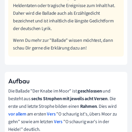
Heldentaten oder tragische Ereignisse zum Inhalt hat.
Daher wird die Ballade auch als Erzählgedicht
bezeichnet und ist inhaltlich die längste Gedichtform
der deutschen Lyrik.
Wenn Du mehr zur "Ballade" wissen möchtest, dann
schau Dir gerne die Erklärung dazu an!
Aufbau
Die Ballade "Der Knabe im Moor" ist
geschlossen
und
besteht aus
sechs Strophen mit jeweils acht Versen
. Die
erste und letzte Strophe bilden einen
Rahmen
. Dies wird
vor allem
am ersten
Vers
"O schaurig ist's, übers Moor zu
gehn" sowie am letzten
Vers
"O schaurig war's in der
Heide!" deutlich.