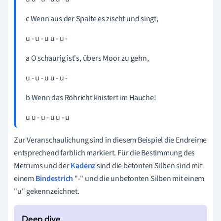
c Wenn aus der Spalte es zischt und
singt,
u - u - u u - u -
a O schaurig ist's, übers Moor zu
gehn
,
u - u - u u - u -
b Wenn das Röhricht knistert im
Hauche!
u u - u - u u - u
Zur Veranschaulichung sind in diesem Beispiel die Endreime
entsprechend farblich markiert. Für die Bestimmung des
Metrums und der
Kadenz
sind die betonten Silben sind mit
einem
Bindestrich
"-" und die unbetonten Silben mit einem
"u" gekennzeichnet.