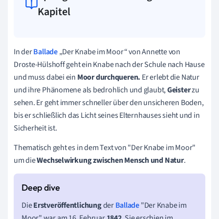
Kapitel
In der
Ballade
„Der Knabe im Moor“ von Annette von
Droste-Hülshoff geht ein Knabe nach der Schule nach Hause
und muss dabei ein
Moor durchqueren.
Er erlebt die Natur
und ihre Phänomene als bedrohlich und glaubt,
Geister
zu
sehen. Er geht immer schneller über den unsicheren Boden,
bis er schließlich das Licht seines Elternhauses sieht und in
Sicherheit ist.
Thematisch geht es in dem Text von "Der Knabe im Moor"
um die
Wechselwirkung zwischen Mensch und Natur
.
Die
Erstveröffentlichung
der
Ballade
"Der Knabe im
Moor"
war am 16. Februar
1842
. Sie erschien
im