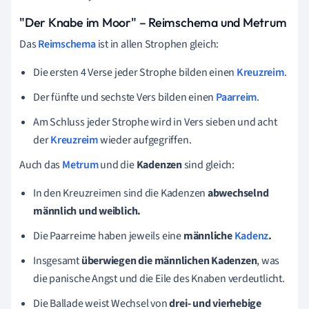
"Der Knabe im Moor" – Reimschema und Metrum
Das
Reimschema
ist in allen Strophen gleich:
Die ersten 4 Verse jeder Strophe bilden einen
Kreuzreim
.
Der fünfte und sechste Vers bilden einen
Paarreim
.
Am Schluss jeder Strophe wird in Vers sieben und acht
der
Kreuzreim
wieder aufgegriffen.
Auch das
Metrum
und die
Kadenzen
sind gleich:
In den Kreuzreimen sind die Kadenzen
abwechselnd
männlich und weiblich.
Die Paarreime haben jeweils eine
männliche
Kadenz
.
Insgesamt
überwiegen die männlichen Kadenzen
, was
die panische Angst und die Eile des Knaben verdeutlicht.
Die Ballade weist Wechsel von
drei- und vierhebige