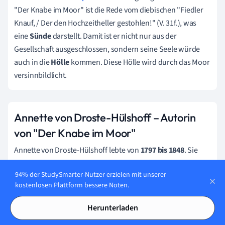
"Der Knabe im Moor" ist die Rede vom diebischen "Fiedler
Knauf, / Der den Hochzeitheller gestohlen!" (V. 31f.), was
eine
Sünde
darstellt. Damit ist er nicht nur aus der
Gesellschaft ausgeschlossen, sondern seine Seele würde
auch in die
Hölle
kommen. Diese Hölle wird durch das Moor
versinnbildlicht.
Annette von Droste-Hülshoff – Autorin
von "Der Knabe im Moor"
Annette von Droste-Hülshoff lebte von
1797 bis 1848
. Sie
entstammte einem westfälischen Adelsgeschlecht und war
94% der StudySmarter-Nutzer erzielen mit unserer
eine
bedeutende deutsche Dichterin, Schriftstellerin und
kostenlosen Plattform bessere Noten.
Komponistin
des deutschen Biedermeiers. Aufgrund der
adeligen Herkunft hatte Droste-Hülshoff sehr klare
Herunterladen
Vorgaben, wie sie ihr Leben zu führen hatte. Obwohl diese