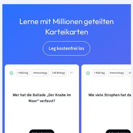
Lerne mit Millionen geteilten
Karteikarten
Leg kostenfrei los
+ Add tag
Immunology
Cell Biology
Mo
+ Add tag
Immunology
Cell
Wer hat die Ballade „Der Knabe im
Wie viele Strophen hat das
Moor“ verfasst?