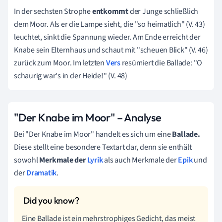
In der sechsten Strophe
entkommt
der Junge schließlich
dem Moor. Als er die Lampe sieht, die "so heimatlich" (V. 43)
leuchtet, sinkt die Spannung wieder. Am Ende erreicht der
Knabe sein Elternhaus und schaut mit "scheuen Blick" (V. 46)
zurück zum Moor. Im letzten
Vers
resümiert die Ballade: "O
schaurig war's in der Heide!" (V. 48)
"Der Knabe im Moor" – Analyse
Bei "Der Knabe im Moor" handelt es sich um eine
Ballade.
Diese stellt eine besondere Textart dar, denn sie enthält
sowohl
Merkmale der
Lyrik
als auch Merkmale der
Epik
und
der
Dramatik
.
Eine Ballade ist ein mehrstrophiges Gedicht, das meist