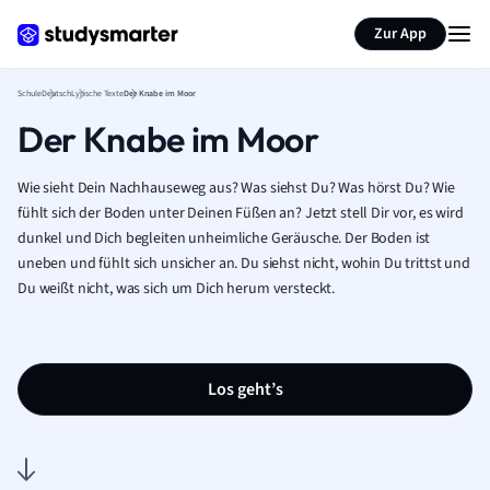
Karteikarten erstellen
Seite zusammenfassen
Zur App
Schule
Deutsch
Lyrische Texte
Der Knabe im Moor
Der Knabe im Moor
Wie sieht Dein Nachhauseweg aus? Was siehst Du? Was hörst Du? Wie
fühlt sich der Boden unter Deinen Füßen an? Jetzt stell Dir vor, es wird
dunkel und Dich begleiten unheimliche Geräusche. Der Boden ist
uneben und fühlt sich unsicher an. Du siehst nicht, wohin Du trittst und
Du weißt nicht, was sich um Dich herum versteckt.
Los geht’s