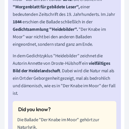
"Morgenblatt für gebildete Leser",
einer
bedeutenden Zeitschrift des 19. Jahrhunderts. Im Jahr
1844
erschien die Ballade schließlich in der
Gedichtsammlung "Heidebilder".
"Der Knabe im
Moor" war nicht bei den anderen Balladen
eingeordnet, sondern stand ganz am Ende.
In dem Gedichtzyklus "Heidebilder" zeichnet die
Autorin Annette von Droste-Hülshoff ein
vielfältiges
Bild der Heidelandschaft
. Dabei wird die Natur mal als
ein Ort der Geborgenheit gezeigt, mal als bedrohlich
und dämonisch, wie es in "Der Knabe im Moor" der Fall
ist.
Die Ballade "Der Knabe im Moor" gehört zur
Naturlyrik.