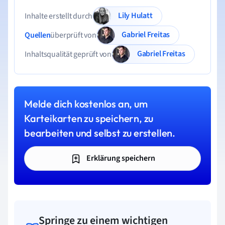
Lily Hulatt
Inhalte erstellt durch
Gabriel Freitas
Quellen
überprüft von
Gabriel Freitas
Inhaltsqualität geprüft von
Melde dich kostenlos an, um
Karteikarten zu speichern, zu
bearbeiten und selbst zu erstellen.
Erklärung speichern
Springe zu einem wichtigen