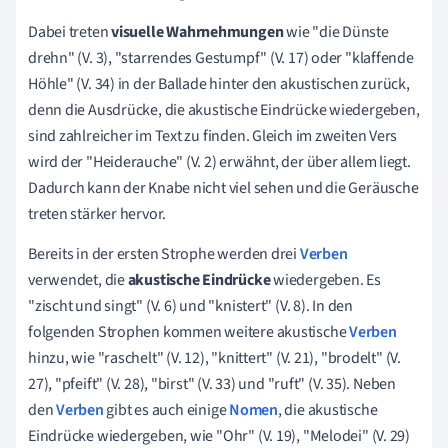
Dabei treten
visuelle Wahrnehmungen
wie "die Dünste
drehn" (V. 3), "starrendes Gestumpf" (V. 17) oder "klaffende
Höhle" (V. 34) in der Ballade hinter den akustischen zurück,
denn die Ausdrücke, die akustische Eindrücke wiedergeben,
sind zahlreicher im Text zu finden. Gleich im zweiten Vers
wird der "Heiderauche" (V. 2) erwähnt, der über allem liegt.
Dadurch kann der Knabe nicht viel sehen und die Geräusche
treten stärker hervor.
Bereits in der ersten Strophe werden drei
Verben
verwendet, die
akustische Eindrücke
wiedergeben. Es
"zischt und singt" (V. 6) und "knistert" (V. 8). In den
folgenden Strophen kommen weitere akustische
Verben
hinzu, wie "raschelt" (V. 12), "knittert" (V. 21), "brodelt" (V.
27), "pfeift" (V. 28), "birst" (V. 33) und "ruft" (V. 35). Neben
den
Verben
gibt es auch einige
Nomen
, die akustische
Eindrücke wiedergeben, wie "Ohr" (V. 19), "Melodei" (V. 29)