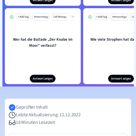
Antwort zeigen
Antwort zeigen
+ Add tag
Immunology
Cell Biology
Mo
+ Add tag
Immunology
Cell
Wer hat die Ballade „Der Knabe im
Wie viele Strophen hat das
Moor“ verfasst?
Antwort zeigen
Antwort zeigen
Geprüfter Inhalt
Letzte Aktualisierung: 12.12.2022
18 Minuten Lesezeit