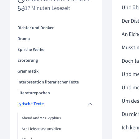
Und üb
17 Minuten Lesezeit
Der Dis
Dichter und Denker
An Eich
Drama
Musst m
Epische Werke
Doch la
Erörterung
Grammatik
Und mei
Interpretation literarischer Texte
Und me
Literaturepochen
Um des
Lyrische Texte
Du mich
Abend Andreas Gryphius
Ich ken
Ach Liebste lass uns eilen