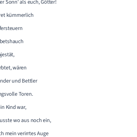
er Sonn' als euch, Götter!
ret kümmerlich
fersteuern
betshauch
jestät,
btet, wären
inder und Bettler
gsvolle Toren.
ein Kind war,
usste wo aus noch ein,
ich mein verirrtes Auge