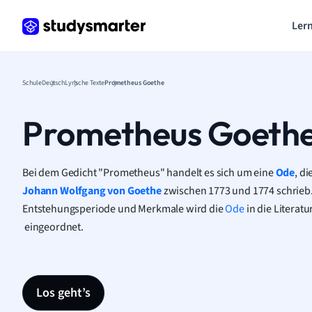
Lern
Schule
Deutsch
Lyrische Texte
Prometheus Goethe
Prometheus Goeth
Bei dem Gedicht "Prometheus" handelt es sich um eine
Ode
, d
Johann Wolfgang von Goethe
zwischen 1773 und 1774 schrieb.
Entstehungsperiode und Merkmale wird die
Ode
in die Literat
eingeordnet.
Los geht’s