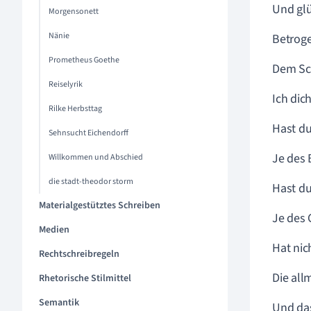
Und glü
Morgensonett
Nänie
Betrog
Prometheus Goethe
Dem Sc
Reiselyrik
Ich dic
Rilke Herbsttag
Hast du
Sehnsucht Eichendorff
Je des
Willkommen und Abschied
die stadt-theodor storm
Hast du
Materialgestütztes Schreiben
Je des
Medien
Hat ni
Rechtschreibregeln
Die all
Rhetorische Stilmittel
Semantik
Und das