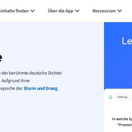
Karteikarten erstellen
Seite zusammenfassen
inhalte finden
Über die App
Ressourcen
Le
e
ie der berühmte deutsche Dichter
 Aufgrund ihrer
urepoche der
Sturm und Drang
+ Add tag
In welche E
"Promet