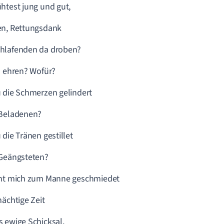
htest jung und gut,
en, Rettungsdank
hlafenden da droben?
h ehren? Wofür?
 die Schmerzen gelindert
 Beladenen?
 die Tränen gestillet
 Geängsteten?
cht mich zum Manne geschmiedet
mächtige Zeit
 ewige Schicksal,