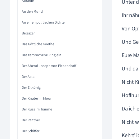
Albanie
Unter d
An den Mond
Ihr näh
An einen politischen Dichter
Von Op
Belsazar
Und Ge
Das Göttliche Goethe
Eure Ma
Das zerbrochene Ringlein
Der Abend Joseph von Eichendorff
Und dar
Der Asra
Nicht K
Der Erlkönig
Hoffnun
Der Knabe im Moor
Da ich 
Der Kuss im Traume
Der Panther
Nicht w
Der Schiffer
Kehrt' 