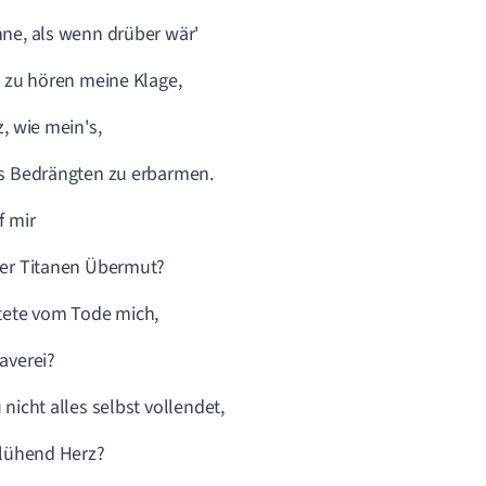
ne, als wenn drüber wär'
, zu hören meine Klage,
z, wie mein's,
s Bedrängten zu erbarmen.
f mir
der Titanen Übermut?
tete vom Tode mich,
averei?
 nicht alles selbst vollendet,
glühend Herz?