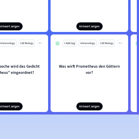
Antwort zeigen
Antwort zeigen
Immunology
Cell Biology
Mo
+ Add tag
Immunology
Cell Biology
Mo
poche wird das Gedicht
Was wirft Prometheus den Göttern
heus" eingeordnet?
vor?
Antwort zeigen
Antwort zeigen