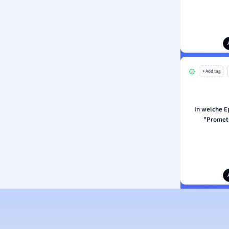
+ Add tag
In welche E
"Promet