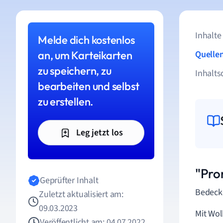
Inhalte
Melde dich kostenlos
an, um Karteikarten
Quelle
zu speichern, zu
Inhalts
bearbeiten und selbst
zu erstellen.
Leg jetzt los
"Pro
Geprüfter Inhalt
Bedeck
Zuletzt aktualisiert am:
09.03.2023
Mit Wo
Veröffentlicht am: 04.07.2022