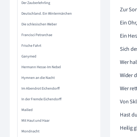
Der Zauberlehrling
Zur Son
Deutschland. Ein Wintermärchen
Ein Ohr
Die schlesischen Weber
Ein Her
Francisci Petrarchae
Frische Fahrt
Sich de
Ganymed
Wer hal
Hermann Hesse-Im Nebel
Wider 
Hymnen an die Nacht
Wer ret
Im Abendrot Eichendorff
In der Fremde Eichendorff
Von Skl
Mailied
Hast du
Mit Haut und Haar
Heilig 
Mondnacht