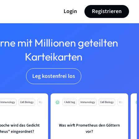
Login
Registrieren
rne mit Millionen geteilten
Karteikarten
Leg kostenfrei los
Immunology
Cell Biology
Mo
+ Add tag
Immunology
Cell Biology
Mo
poche wird das Gedicht
Was wirft Prometheus den Göttern
heus" eingeordnet?
vor?