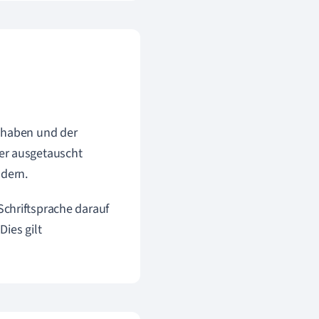
 haben und der
er ausgetauscht
dern.
Schriftsprache darauf
ies gilt