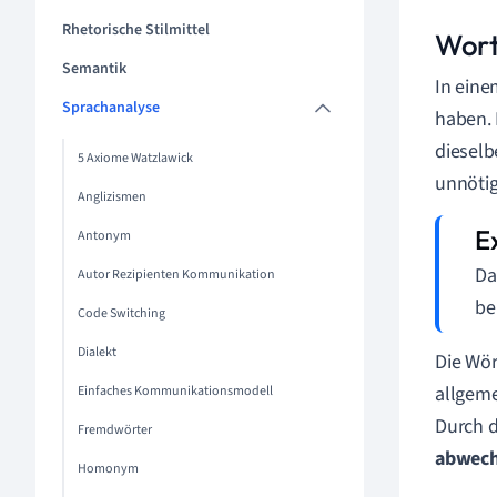
Rhetorische Stilmittel
Wort
Semantik
In eine
Sprachanalyse
haben. 
dieselb
5 Axiome Watzlawick
unnötig
Anglizismen
Antonym
Da
Autor Rezipienten Kommunikation
be
Code Switching
Dialekt
Die Wör
allgeme
Einfaches Kommunikationsmodell
Durch d
Fremdwörter
abwech
Homonym