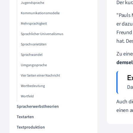
Der kur
Jugendsprache
Kommunikationsmodelle
"Pauls 
er dazu
Mehrsprachigkeit
Freund 
Sprachlicher Universalismus
hat. De
Sprachvarietäten
Zu eine
Sprachwandel
demsel
Umgangssprache
Vier Seiten einer Nachricht
Wortbedeutung
Da
Wortfeld
Auch di
Spracherwerbstheorien
einen a
Textarten
Textproduktion