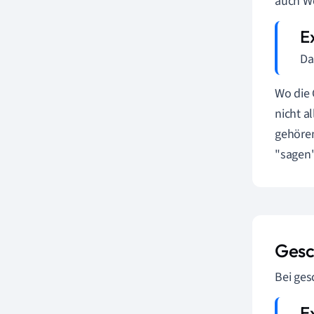
auch Wö
Da
Wo die 
nicht a
gehören
"sagen"
Gesc
Bei ges