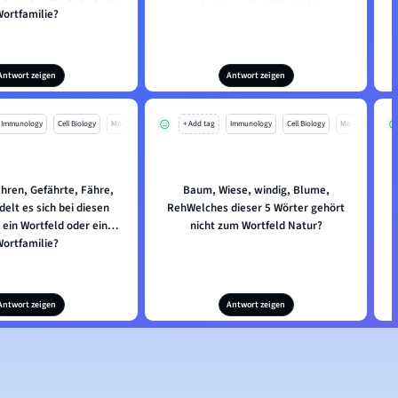
Wortfamilie?
Antwort zeigen
Antwort zeigen
Immunology
Cell Biology
Mo
+ Add tag
Immunology
Cell Biology
Mo
ahren, Gefährte, Fähre,
Baum, Wiese, windig, Blume,
elt es sich bei diesen
RehWelches dieser 5 Wörter gehört
D
ein Wortfeld oder eine
nicht zum Wortfeld Natur?
Wortfamilie?
Antwort zeigen
Antwort zeigen