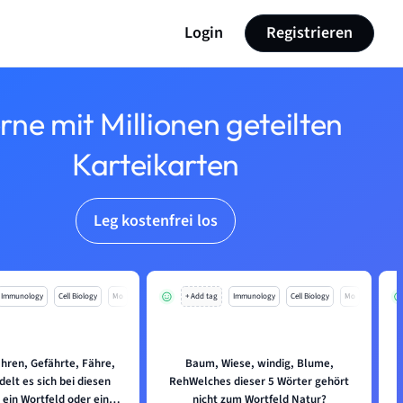
Login
Registrieren
rne mit Millionen geteilten
Karteikarten
Leg kostenfrei los
Immunology
Cell Biology
Mo
+ Add tag
Immunology
Cell Biology
Mo
ahren, Gefährte, Fähre,
Baum, Wiese, windig, Blume,
elt es sich bei diesen
RehWelches dieser 5 Wörter gehört
D
ein Wortfeld oder eine
nicht zum Wortfeld Natur?