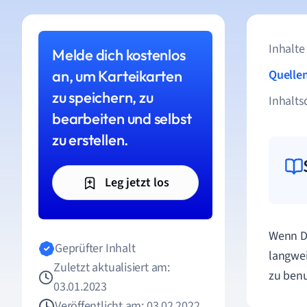
Inhalte
Melde dich kostenlos
an, um Karteikarten
Quelle
zu speichern, zu
Inhalts
bearbeiten und selbst
zu erstellen.
Leg jetzt los
Wenn Du
Geprüfter Inhalt
langwei
Zuletzt aktualisiert am:
zu benu
03.01.2023
Veröffentlicht am: 03.02.2022