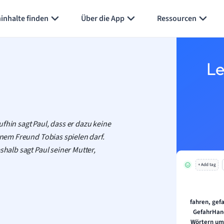
Karteikarten erstellen
Seite zusammenfassen
inhalte finden
Über die App
Ressourcen
Le
fhin sagt Paul, dass er dazu keine
einem Freund Tobias spielen darf.
shalb sagt Paul seiner Mutter,
+ Add tag
fahren, gef
GefahrHand
Wörtern um 