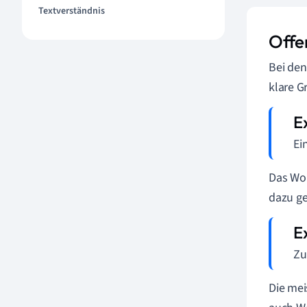
Textverständnis
Offe
Bei den
klare G
Ei
Das Wor
dazu ge
Zu
Die mei