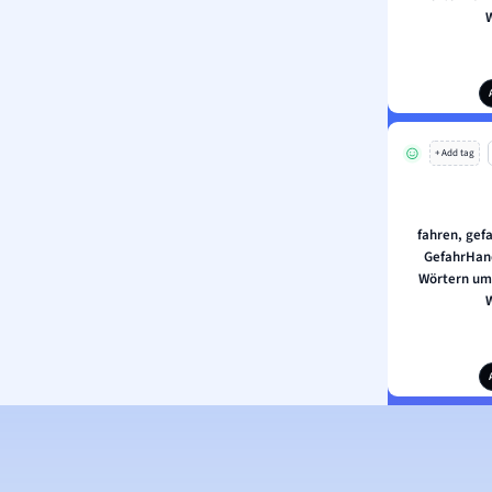
+ Add tag
fahren, gef
GefahrHand
Wörtern um 