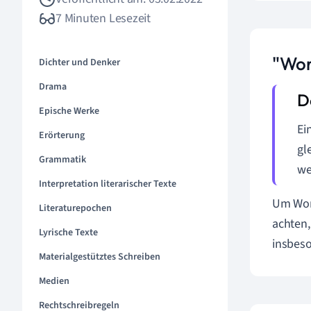
7 Minuten Lesezeit
"Wor
Dichter und Denker
Drama
Epische Werke
Ei
Erörterung
gl
Grammatik
we
Interpretation literarischer Texte
Um Wor
Literaturepochen
achten,
Lyrische Texte
insbeso
Materialgestütztes Schreiben
Medien
Rechtschreibregeln