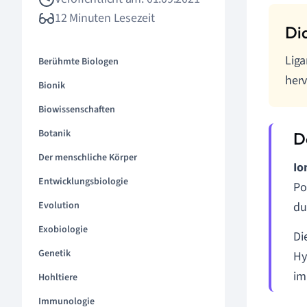
12 Minuten Lesezeit
Liga
Berühmte Biologen
herv
Bionik
Biowissenschaften
Botanik
Der menschliche Körper
Io
Entwicklungsbiologie
Po
Evolution
du
Exobiologie
Di
Genetik
Hy
im
Hohltiere
Immunologie