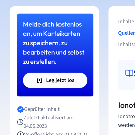
Inhalte
Melde dich kostenlos
an, um Karteikarten
Quelle
zu speichern, zu
Inhalts
bearbeiten und selbst
zu erstellen.
Leg jetzt los
Iono
Geprüfter Inhalt
Ionotr
Zuletzt aktualisiert am:
werden
04.05.2023
Veröffentlicht am: 01.09.2021