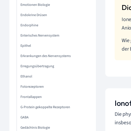
Emotionen Biologie
Endokrine Drüsen
Ione
Endorphine
Anio
Enterisches Nervensystem
Wie 
Epithel
der
Erkrankungen des Nervensystems
Erregungsübertragung
Ethanol
Fotorezeptoren
Frontallappen
Iono
G-Protein gekoppelte Rezeptoren
Die phy
GABA
insbeso
Gedächtnis Biologie