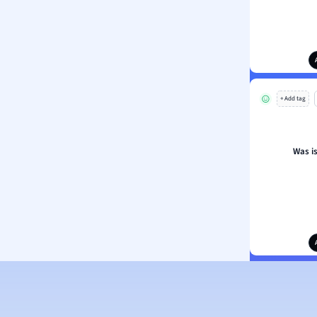
+ Add tag
Was i