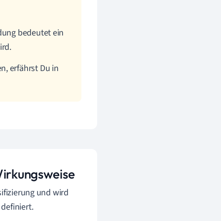
adung bedeutet ein
ird.
, erfährst Du in
 Wirkungsweise
sifizierung und wird
efiniert.