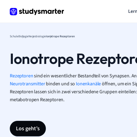
Lern
Schule
Biologie
Neurobiologie
Ionotrope Rezeptoren
Ionotrope Rezeptor
Rezeptoren
sind ein wesentlicher Bestandteil von Synapsen. A
Neurotransmitter
binden und so
Ionenkanäle
öffnen, um ein Si
Rezeptoren lassen sich in zwei verschiedene Gruppen einteilen
metabotropen Rezeptoren.
Los geht’s