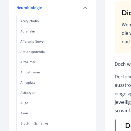
Neurobiologie
Acetylcholin
Wenn
Adrenalin
die 
nac
Afferente Nerven
Aktionspotential
Alzheimer
Doch wa
Ampethamin
Der Ion
Amygdala
ausströ
eingela
Astrozyten
jeweili
Auge
so wird
Axon
Blut Hirn Schranke