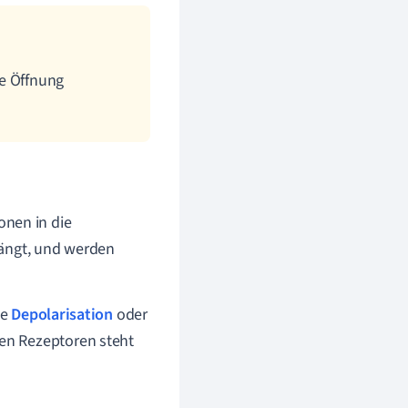
ne Öffnung
onen in die
fängt, und
werden
ne
Depolarisation
oder
pen Rezeptoren steht