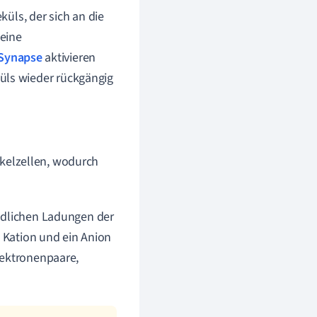
küls, der sich an die
 eine
Synapse
aktivieren
üls wieder rückgängig
skelzellen, wodurch
iedlichen Ladungen der
n Kation und ein Anion
lektronenpaare,