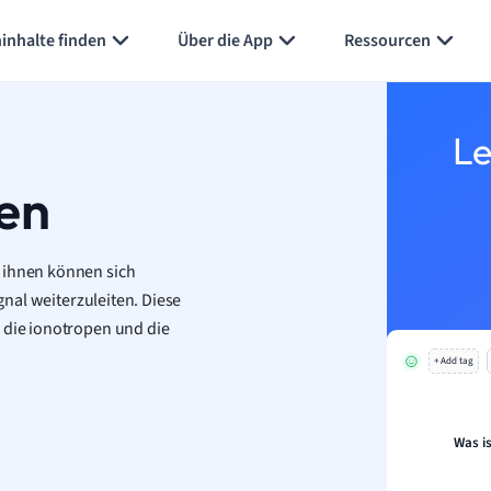
Karteikarten erstellen
Seite zusammenfassen
inhalte finden
Über die App
Ressourcen
Le
en
n ihnen können sich
gnal weiterzuleiten. Diese
: die ionotropen und die
+ Add tag
Was i