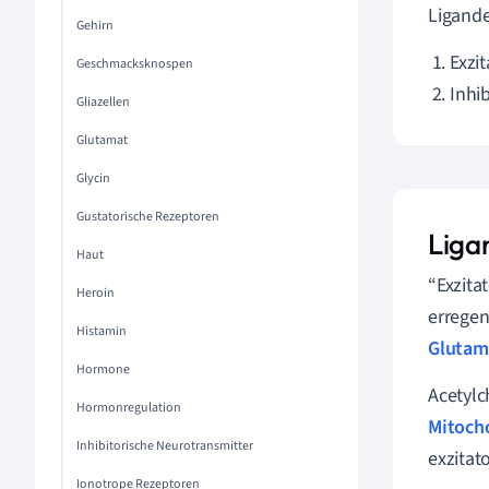
Ligand
Gehirn
Exzi
Geschmacksknospen
Inhi
Gliazellen
Glutamat
Glycin
Gustatorische Rezeptoren
Liga
Haut
“Exzita
Heroin
erregen
Histamin
Glutam
Hormone
Acetylc
Hormonregulation
Mitoch
Inhibitorische Neurotransmitter
exzitat
Ionotrope Rezeptoren