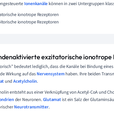
engesteuerte
Ionenkanäle
können in zwei Untergruppen klassi
tatorische ionotrope
Rezeptoren
bitorische ionotrope Rezeptoren
ndenaktivierte exzitatorische ionotrope
torisch” bedeutet lediglich, dass die Kanäle bei Bindung eines
de Wirkung auf das
Nervensystem
haben. Ihre beiden Transm
at
und
Acetylcholin
.
holin
entsteht aus einer Verknüpfung von Acetyl-CoA und Cho
ondrien
der Neuronen.
Glutamat
ist ein Salz der Glutaminsä
orischer
Neurotransmitter
.