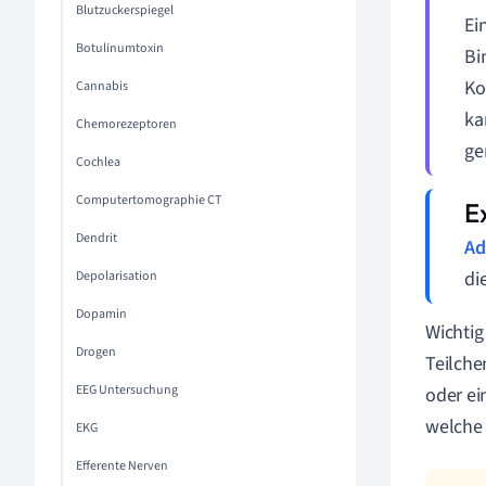
Blutzuckerspiegel
Ei
Botulinumtoxin
Bi
Ko
Cannabis
ka
Chemorezeptoren
ge
Cochlea
Computertomographie CT
Dendrit
Ad
di
Depolarisation
Dopamin
Wichtig
Drogen
Teilche
EEG Untersuchung
oder ei
welche 
EKG
Efferente Nerven