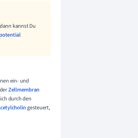
 dann kannst Du
potential
onen ein- und
 der
Zellmembran
sich durch den
cetylcholin
gesteuert,