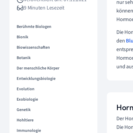
nur seh
9 Minuten Lesezeit
können
Hormonr
Berühmte Biologen
Die Hor
Bionik
den
Blu
Biowissenschaften
entspre
Hormon
Botanik
und au
Der menschliche Körper
Entwicklungsbiologie
Evolution
Exobiologie
Horm
Genetik
Der Ho
Hohltiere
Die Hor
Immunologie