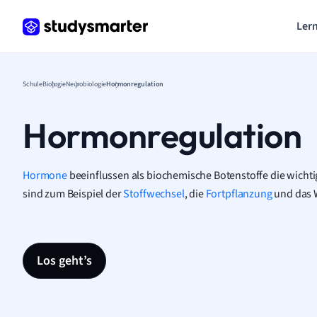
Lern
Schule
Biologie
Neurobiologie
Hormonregulation
Hormonregulation
Hormone
beeinflussen als biochemische Botenstoffe die wichti
sind zum Beispiel der
Stoffwechsel
, die
Fortpflanzung
und das 
Los geht’s