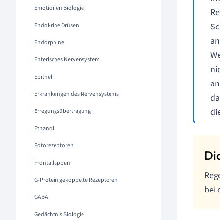
Emotionen Biologie
Re
Sc
Endokrine Drüsen
an
Endorphine
We
Enterisches Nervensystem
ni
Epithel
an
Erkrankungen des Nervensystems
da
di
Erregungsübertragung
Ethanol
Fotorezeptoren
Frontallappen
Rege
G-Protein gekoppelte Rezeptoren
bei 
GABA
Gedächtnis Biologie