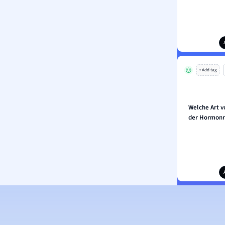
+ Add tag
Welche Art 
der Hormonre