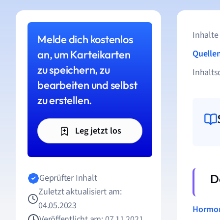
Inhalte
Melde dich kostenlos
an, um Karteikarten
Quelle
zu speichern, zu
Inhalts
bearbeiten und selbst
zu erstellen.
Leg jetzt los
Geprüfter Inhalt
Zuletzt aktualisiert am:
04.05.2023
Hormo
Veröffentlicht am: 07.11.2021