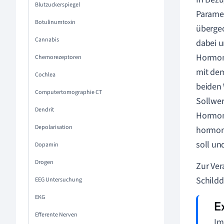
Blutzuckerspiegel
Paramet
Botulinumtoxin
übergeo
Cannabis
dabei 
Hormonk
Chemorezeptoren
mit dem
Cochlea
beiden 
Computertomographie CT
Sollwer
Dendrit
Hormonf
Depolarisation
hormone
soll un
Dopamin
Drogen
Zur Ver
Schild
EEG Untersuchung
EKG
Efferente Nerven
Im