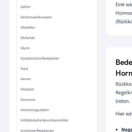
Eine wi
Gehirn
Hormone
Geschmacksknospen
(Rückk
Gliazellen
Glutamat
Glycin
Gustatorische Rezeptoren
Bede
Haut
Horm
Heroin
Rückko
Histamin
Regelkr
Hormone
treten.
Hormonregulation
Hier wi
Inhibitorische Neurotransmitter
Nega
Ionotrope Rezeptoren