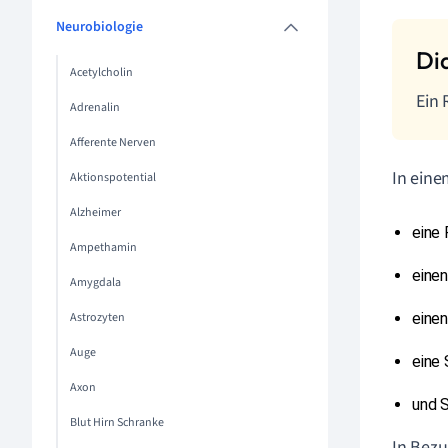
Neurobiologie
Acetylcholin
Ein 
Adrenalin
Afferente Nerven
In eine
Aktionspotential
Alzheimer
eine
Ampethamin
einen
Amygdala
Astrozyten
einen
Auge
eine 
Axon
und S
Blut Hirn Schranke
In Bezu