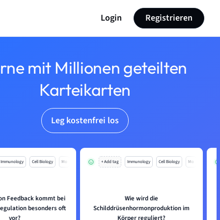
Login
Registrieren
rne mit Millionen geteilten
Karteikarten
Leg kostenfrei los
Immunology
Cell Biology
Mo
+ Add tag
Immunology
Cell Biology
Mo
von Feedback kommt bei
Wie wird die
gulation besonders oft
Schilddrüsenhormonproduktion im
vor?
Körper reguliert?