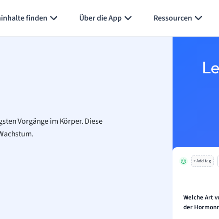
Karteikarten erstellen
Seite zusammenfassen
inhalte finden
Über die App
Ressourcen
Le
gsten Vorgänge im Körper. Diese
Wachstum.
+ Add tag
Welche Art 
der Hormonre