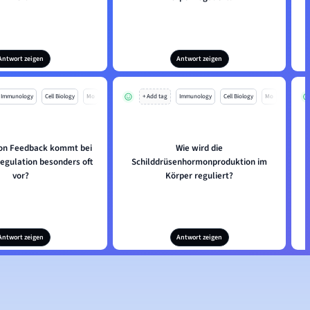
Antwort zeigen
Antwort zeigen
Immunology
Cell Biology
Mo
+ Add tag
Immunology
Cell Biology
Mo
von Feedback kommt bei
Wie wird die
gulation besonders oft
Schilddrüsenhormonproduktion im
vor?
Körper reguliert?
Antwort zeigen
Antwort zeigen