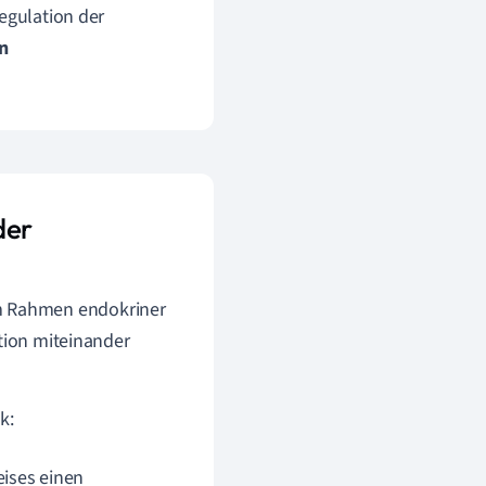
egulation der
n
der
m Rahmen endokriner
ktion miteinander
k:
eises einen