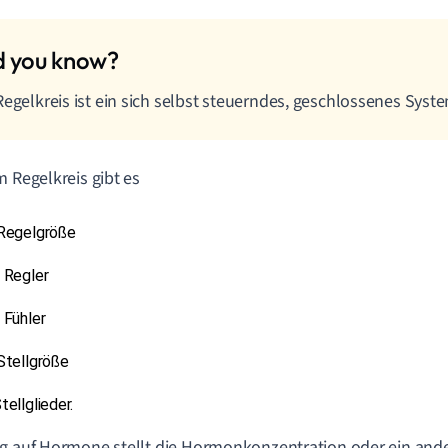
Regelkreis ist ein sich selbst steuerndes, geschlossenes Syst
m Regelkreis gibt es
 Regelgröße
 Regler
 Fühler 
Stellgröße 
tellglieder.
g auf Hormone stellt die Hormonkonzentration oder ein ande