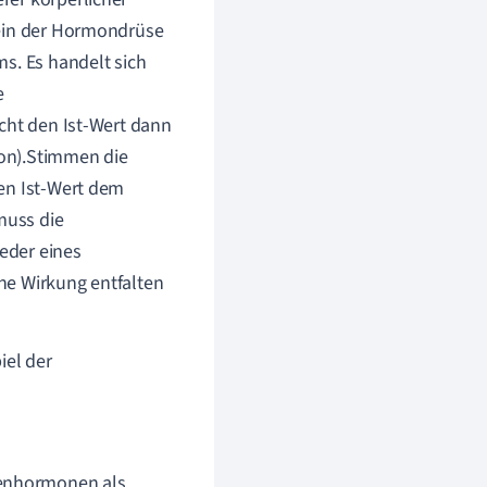
 ein der Hormondrüse
s. Es handelt sich
e
cht den Ist-Wert dann
on).Stimmen die
en Ist-Wert dem
muss die
eder eines
ne Wirkung entfalten
iel der
senhormonen als