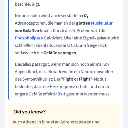
beschleunigt.
Noradrenalin wirkt auch verstärkt an
-
Adrenozeptoren, die man an der
glatten
Muskulatur
von Gefäßen
findet. Durch das G-Protein wird die
Phospholipase C
aktiviert. Über eine Signalkaskade wird
schließlich ebenfalls verstärkt Calcium freigesetzt,
sodass sich die
Gefäße verengen
.
Das alles passt gut, wenn man sich noch einmal vor
Augen führt, dass Noradrenalin ein Neurotransmitter
des Sympathikus ist: Der "
Fight or Flight
"-Modus
bedeutet, dass die Herzfrequenz erhöht und durch
engere Gefäße effektiv
Blut
gepumpt werden muss.
Auch Adrenalin bindet an Adrenozeptoren und