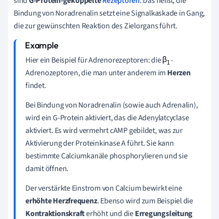
sind
G-Protein-gekoppelte
Rezeptoren
. Das heißt, die
Bindung von Noradrenalin setzt eine Signalkaskade in Gang,
die zur gewünschten Reaktion des Zielorgans führt.
Hier ein Beispiel für Adrenorezeptoren: die
-
Adrenozeptoren, die man unter anderem im
Herzen
findet.
Bei Bindung von Noradrenalin (sowie auch Adrenalin),
wird ein G-Protein aktiviert, das die Adenylatcyclase
aktiviert. Es wird vermehrt cAMP gebildet, was zur
Aktivierung der Proteinkinase A führt. Sie kann
bestimmte Calciumkanäle phosphorylieren und sie
damit öffnen.
Der verstärkte Einstrom von Calcium bewirkt eine
erhöhte Herzfrequenz
. Ebenso wird zum Beispiel die
Kontraktionskraft
erhöht und die
Erregungsleitung