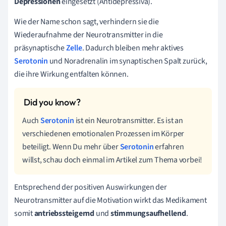
Depressionen
eingesetzt (Antidepressiva).
Wie der Name schon sagt, verhindern sie die
Wiederaufnahme der Neurotransmitter in die
präsynaptische
Zelle
. Dadurch bleiben mehr aktives
Serotonin
und Noradrenalin im synaptischen Spalt zurück,
die ihre Wirkung entfalten können.
Auch
Serotonin
ist ein Neurotransmitter. Es ist an
verschiedenen emotionalen Prozessen im Körper
beteiligt. Wenn Du mehr über
Serotonin
erfahren
willst, schau doch einmal im Artikel zum Thema vorbei!
Entsprechend der positiven Auswirkungen der
Neurotransmitter auf die Motivation wirkt das Medikament
somit
antriebssteigernd
und
stimmungsaufhellend
.