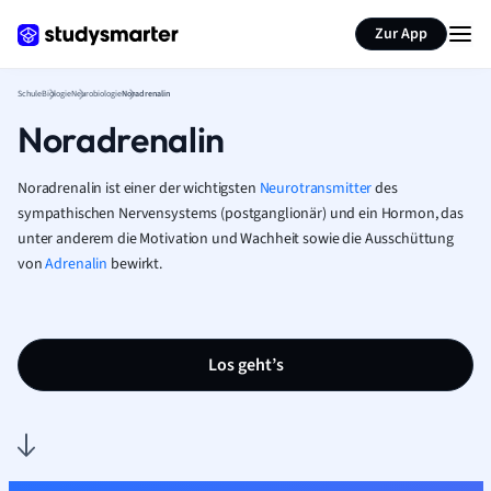
Karteikarten erstellen
Seite zusammenfassen
Zur App
Schule
Biologie
Neurobiologie
Noradrenalin
Noradrenalin
Noradrenalin ist einer der wichtigsten
Neurotransmitter
des
sympathischen Nervensystems (postganglionär) und ein Hormon, das
unter anderem die Motivation und Wachheit sowie die Ausschüttung
von
Adrenalin
bewirkt.
Los geht’s