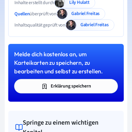
Lily Hulatt
Inhalte erstellt durch
Gabriel Freitas
Quellen
überprüft von
Gabriel Freitas
Inhaltsqualität geprüft von
Melde dich kostenlos an, um
Karteikarten zu speichern, zu
bearbeiten und selbst zu erstellen.
Erklärung speichern
Springe zu einem wichtigen