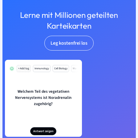
Lerne mit Millionen geteilten
Karteikarten
Leg kostenfrei los
+ Add tag
Immunology
Cell Biology
Mo
Welchem Teil des vegetativen
Nervensystems ist Noradrenalin
zugehörig?
Antwort zeigen