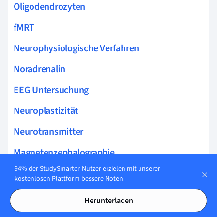
Oligodendrozyten
fMRT
Neurophysiologische Verfahren
Noradrenalin
EEG Untersuchung
Neuroplastizität
Neurotransmitter
Magnetenzephalographie
94% der StudySmarter-Nutzer erzielen mit unserer
Methanol
kostenlosen Plattform bessere Noten.
Auge
Herunterladen
Vegetatives Nervensystem