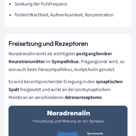
Senkung der Pulsfrequenz
fördert Wachheit, Aufmerksamkeit, Konzentration
Freisetzung und Rezeptoren
Noradrenalin wirkt als wichtigster
postganglionärer
Neurotransmitter
im
Sympathikus
. Prägangionär wird, so
wie auch beim Parasympathikus, Acetylcholin genutzt.
Es wird bei entsprechender Erregung in den
synaptischen
Spalt
freigesetzt und wirkt an der postsynaptischen
Membran an verschiedenen
Adrenorezeptoren
.