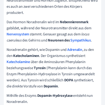
Neurotransmitter und Hormon zugleich. Entsprechend wird
es auch an zwei verschiedenen Orten des Körpers
produziert.
Das Hormon Noradrenalin wird im
Nebennierenmark
gebildet, während der Neurotransmitter direkt aus dem
Nervensystem
stammt. Genauer gesagt aus dem
l
o
cus
caeruleus
des Gehirns und
Neuronen des
Sympathikus
.
Noradrenalin gehört, wie Dopamin und
Adrenalin
, zu den
den
Katecholaminen
. Der Organismus synthetisiert
Katecholamine
über die Aminosäuren Phenylalanin
beziehungsweise
Tyrosin
(Phenylalanin kann durch das
Enzym Phenylalanin-Hydroxylase in Tyrosin umgewandelt
werden). Aus Tyrosin wird schließlich
DOPA
synthetisiert,
die direkte Vorstufe von
Dopamin
.
Mithilfe des Enzyms
Dopamin-Hydroxylase
entsteht nun
Noradrenalin.