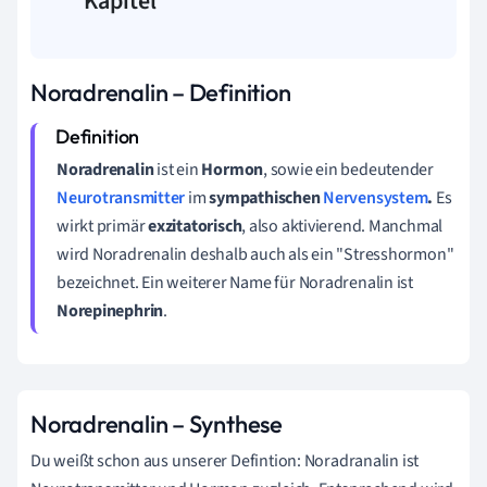
Kapitel
Noradrenalin – Definition
Noradrenalin
ist ein
Hormon
, sowie ein bedeutender
Neurotransmitter
im
sympathischen
Nervensystem
.
Es
wirkt primär
exzitatorisch
, also aktivierend. Manchmal
wird Noradrenalin deshalb auch als ein "Stresshormon"
bezeichnet. Ein weiterer Name für Noradrenalin ist
Norepinephrin
.
Noradrenalin – Synthese
Du weißt schon aus unserer Defintion: Noradranalin ist