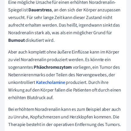
Eine mögliche Ursache für einen erhöhten Noradrenalin-
Spiegel ist
Dauerstress
, an den sich der Körper anzupassen
versucht. Für sehr lange Zeit kann dieser Zustand nicht
aufrecht erhalten werden. Das heißt, irgendwann sinkt das
Noradrenalin stark ab, was als ein möglicher Grund für
Burnout
diskutiert wird.
Aber auch komplett ohne äußere Einflüsse kann im Körper
zu viel Noradrenalin produziert werden. Es könnte ein
sogenanntes
Phäochromozytom
vorliegen, ein Tumor des
Nebennierenmarks oder Teilen des Nervengewebes, der
unkontrolliert
Katecholamine
produziert. Durch ihre
Wirkung auf den Körper fallen die Patienten oft durch einen
erhöhten Blutdruck auf.
Bei erhöhtem Noradrenalin kann es zum Beispiel aber auch
zu Unruhe, Kopfschmerzen und Herzklopfen kommen. Die
Therapie besteht in der operativen Entfernung des Tumors.