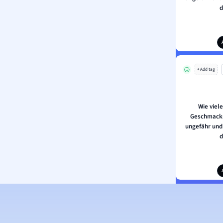
d
+ Add tag
Wie viele
Geschmacks
ungefähr und
d