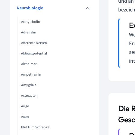
und an
Neurobiologie
bezeic
Acetylcholin
Adrenalin
We
Fr
Afferente Nerven
se
Aktionspotential
int
Alzheimer
Ampethamin
Amygdala
Astrozyten
Die 
Auge
Axon
Gesc
Blut Hirn Schranke