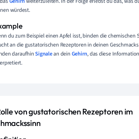
 das
Gehirn
weiterzuleiten. In der Folge erlebst du das, was 
hnen würdest.
nn du zum Beispiel einen Apfel isst, binden die chemischen 
ucht an die gustatorischen Rezeptoren in deinen Geschmack
nden daraufhin
Signale
an dein
Gehirn
, das diese Informati
erpretiert.
Rolle von gustatorischen Rezeptoren im
hmackssinn