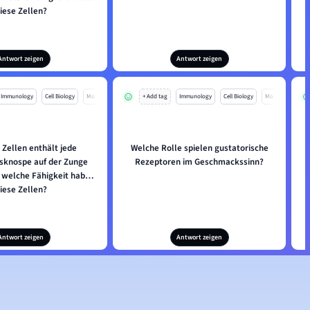
iese Zellen?
Antwort zeigen
Antwort zeigen
Immunology
Cell Biology
Mo
+ Add tag
Immunology
Cell Biology
Mo
 Zellen enthält jede
Welche Rolle spielen gustatorische
knospe auf der Zunge
Rezeptoren im Geschmackssinn?
 welche Fähigkeit haben
iese Zellen?
Antwort zeigen
Antwort zeigen