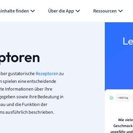
Karteikarten erstellen
Seite zusammenfassen
inhalte finden
Über die App
Ressourcen
Le
ptoren
über gustatorische
Rezeptoren
zu
 spielen eine entscheidende
te Informationen über ihre
 gegeben sowie ihre Bedeutung in
+ Add tag
bau und die Funktion der
ms ausführlich beschrieben.
Wie viele
Geschmacks
ungefähr und