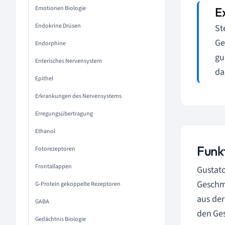
Emotionen Biologie
Endokrine Drüsen
St
Ge
Endorphine
gu
Enterisches Nervensystem
da
Epithel
Erkrankungen des Nervensystems
Erregungsübertragung
Ethanol
Funk
Fotorezeptoren
Frontallappen
Gustat
Geschma
G-Protein gekoppelte Rezeptoren
aus der
GABA
den Ge
Gedächtnis Biologie