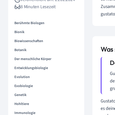
Zusamm
8 Minuten Lesezeit
gustat
Berühmte Biologen
Bionik
Biowissenschaften
Was 
Botanik
Der menschliche Körper
Entwicklungsbiologie
Gu
Evolution
de
Exobiologie
gr
Genetik
Gustato
Hohltiere
es dei
Immunologie