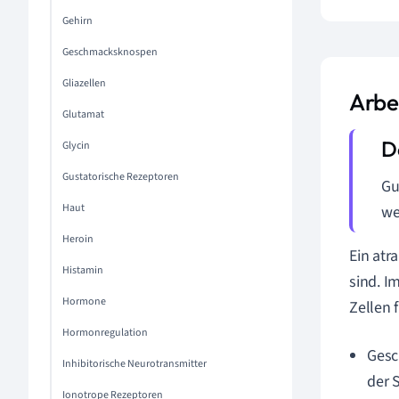
Gehirn
Geschmacksknospen
Gliazellen
Arbe
Glutamat
Glycin
Gustatorische Rezeptoren
Gu
Haut
we
Heroin
Ein atr
Histamin
sind. I
Hormone
Zellen 
Hormonregulation
Gesc
Inhibitorische Neurotransmitter
der 
Ionotrope Rezeptoren