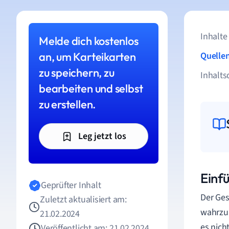
Inhalte
Melde dich kostenlos
an, um Karteikarten
Quelle
zu speichern, zu
Inhalts
bearbeiten und selbst
zu erstellen.
Leg jetzt los
Einf
Geprüfter Inhalt
Der Ges
Zuletzt aktualisiert am:
wahrzun
21.02.2024
es nich
Veröffentlicht am: 21.02.2024