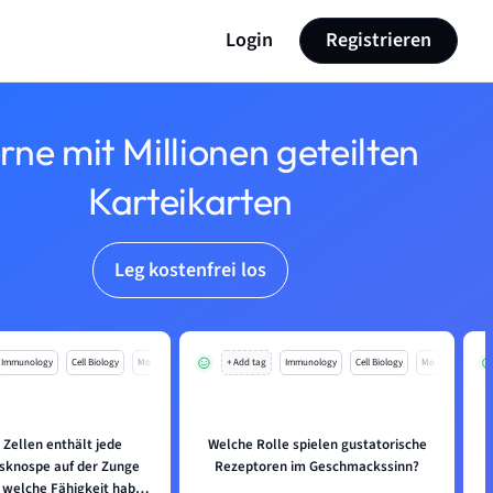
Login
Registrieren
rne mit Millionen geteilten
Karteikarten
Leg kostenfrei los
Immunology
Cell Biology
Mo
+ Add tag
Immunology
Cell Biology
Mo
 Zellen enthält jede
Welche Rolle spielen gustatorische
knospe auf der Zunge
Rezeptoren im Geschmackssinn?
 welche Fähigkeit haben