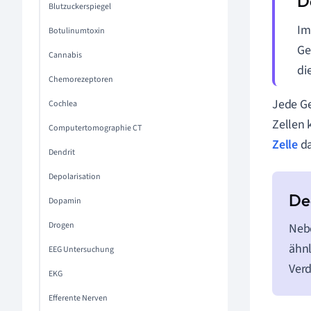
Blutzuckerspiegel
Im
Botulinumtoxin
Ge
Cannabis
di
Chemorezeptoren
Jede Ge
Cochlea
Zellen 
Computertomographie CT
Zelle
da
Dendrit
Depolarisation
Dopamin
Drogen
Nebe
ähnl
EEG Untersuchung
Verd
EKG
Efferente Nerven