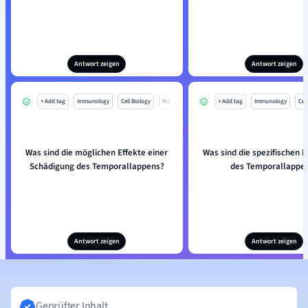
Antwort zeigen
Antwort zeigen
+ Add tag
Immunology
Cell Biology
Mo
+ Add tag
Immunology
Cell
Was sind die möglichen Effekte einer
Was sind die spezifischen 
Schädigung des Temporallappens?
des Temporallappe
Antwort zeigen
Antwort zeigen
Geprüfter Inhalt