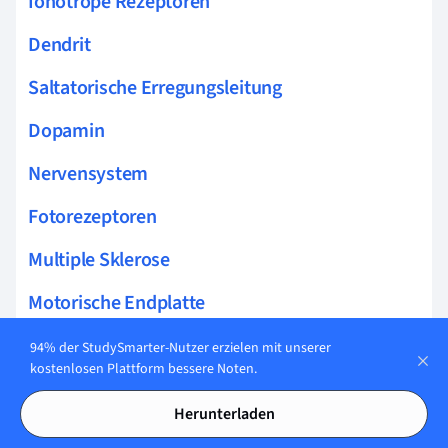
Ionotrope Rezeptoren
Dendrit
Saltatorische Erregungsleitung
Dopamin
Nervensystem
Fotorezeptoren
Multiple Sklerose
Motorische Endplatte
Schwann Zellen
94% der StudySmarter-Nutzer erzielen mit unserer
kostenlosen Plattform bessere Noten.
Alzheimer
Herunterladen
Parkinson