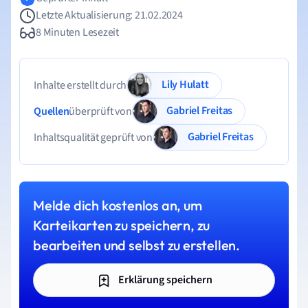
Letzte Aktualisierung: 21.02.2024
8 Minuten Lesezeit
Lily Hulatt
Inhalte erstellt durch
Gabriel Freitas
Quellen
überprüft von
Gabriel Freitas
Inhaltsqualität geprüft von
Melde dich kostenlos an, um
Karteikarten zu speichern, zu
bearbeiten und selbst zu erstellen.
Erklärung speichern