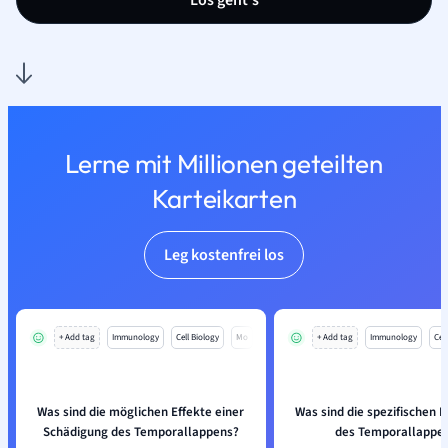
Los geht’s
Lerne mit Millionen geteilten
Karteikarten
Leg kostenfrei los
+ Add tag
Immunology
Cell Biology
Mo
+ Add tag
Immunology
Cell
Was sind die möglichen Effekte einer
Was sind die spezifischen 
Schädigung des Temporallappens?
des Temporallappe