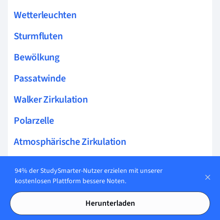
Wetterleuchten
Sturmfluten
Bewölkung
Passatwinde
Walker Zirkulation
Polarzelle
Atmosphärische Zirkulation
Atmosphäre
94% der StudySmarter-Nutzer erzielen mit unserer
kostenlosen Plattform bessere Noten.
Geostrophischer Wind
Herunterladen
Hygrische Jahreszeiten