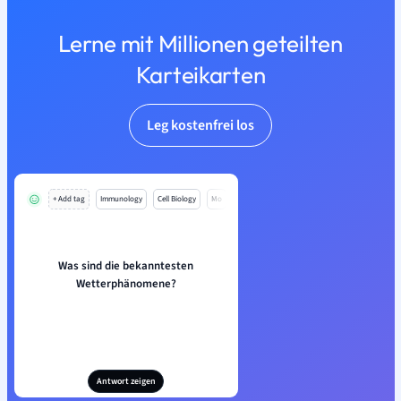
Lerne mit Millionen geteilten
Karteikarten
Leg kostenfrei los
+ Add tag
Immunology
Cell Biology
Mo
Was sind die bekanntesten
Wetterphänomene?
Antwort zeigen