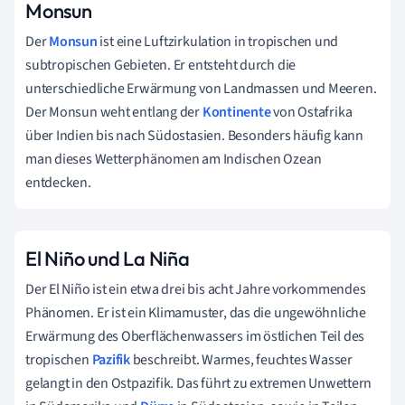
Monsun
Der
Monsun
ist eine Luftzirkulation in tropischen und
subtropischen Gebieten. Er entsteht durch die
unterschiedliche Erwärmung von Landmassen und Meeren.
Der Monsun weht entlang der
Kontinente
von Ostafrika
über Indien bis nach Südostasien. Besonders häufig kann
man dieses Wetterphänomen am Indischen Ozean
entdecken.
El Niño und La Niña
Der El Niño ist ein etwa drei bis acht Jahre vorkommendes
Phänomen. Er ist ein Klimamuster, das die ungewöhnliche
Erwärmung des Oberflächenwassers im östlichen Teil des
tropischen
Pazifik
beschreibt. Warmes, feuchtes Wasser
gelangt in den Ostpazifik. Das führt zu extremen Unwettern