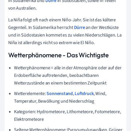
in Südamerika und
Dürre
in Südostasien, sowie in Teilen
von Australien.
La Niña folgt oft nach einem Niño-Jahr. Sie ist das kältere
Gegenteil. In Südamerika herrscht
Dürre
an der Westküste
und in Südostasien kommet es zu vielen Niederschlägen. La
Niña ist allerdings nicht so extrem wie El Niño.
Wetterphänomene - Das Wichtigste
Wetterphänomene = alle in der Atmosphäre oder auf der
Erdoberfläche auftretenden, beobachtbaren
Wetterzustände an einem bestimmten Zeitpunkt
Wetterelemente:
Sonnenstand
,
Luftdruck
, Wind,
Temperatur, Bewölkung und Niederschlag
Kategorien: Hydrometeore, Lithometeore, Fotometeore,
Elektrometeore
Seltene Wetterphänomene: Pyrocumuluswolken, Grüner