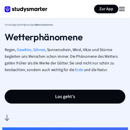
Karteikarten erstellen
Seite zusammenfassen
Zur App
Schule
Geographie
Klimatologie
Wetterphänomene
Wetterphänomene
Regen,
Gewitter
,
Schnee
, Sonnenschein, Wind, Hitze und Stürme
begleiten uns Menschen schon immer. Die Phänomene des Wetters
galten früher als die Werke der Götter. Sie sind nicht nur schön zu
beobachten, sondern auch wichtig für die
Erde
und die Natur.
Los geht’s