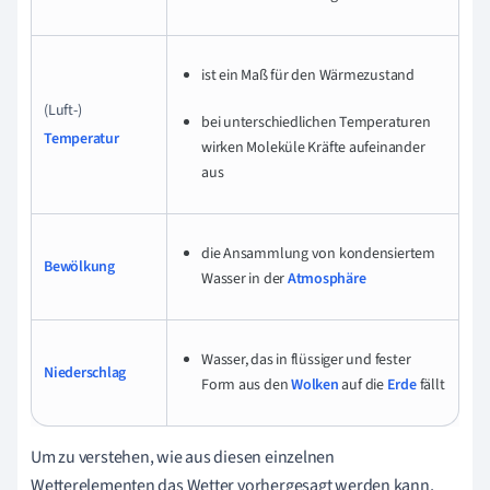
ist ein Maß für den Wärmezustand
(Luft-)
bei unterschiedlichen Temperaturen
Temperatur
wirken Moleküle Kräfte aufeinander
aus
die Ansammlung von kondensiertem
Bewölkung
Wasser in der
Atmosphäre
Wasser, das in flüssiger und fester
Niederschlag
Form aus den
Wolken
auf die
Erde
fällt
Um zu verstehen, wie aus diesen einzelnen
Wetterelementen das Wetter vorhergesagt werden kann,