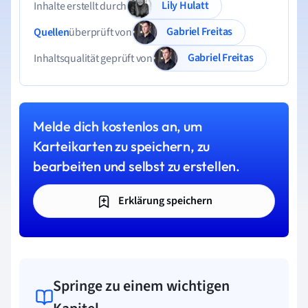
Lily Hulatt
Inhalte erstellt durch
Gabriel Freitas
Quellen
überprüft von
Gabriel Freitas
Inhaltsqualität geprüft von
Melde dich kostenlos an, um
Karteikarten zu speichern, zu
bearbeiten und selbst zu erstellen.
Erklärung speichern
Springe zu einem wichtigen