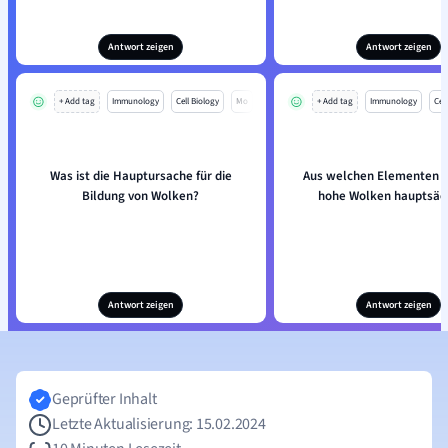
Antwort zeigen
Antwort zeigen
+ Add tag
Immunology
Cell Biology
Mo
+ Add tag
Immunology
Cell
Was ist die Hauptursache für die
Aus welchen Elementen 
Bildung von Wolken?
hohe Wolken hauptsäc
Antwort zeigen
Antwort zeigen
Geprüfter Inhalt
Letzte Aktualisierung: 15.02.2024