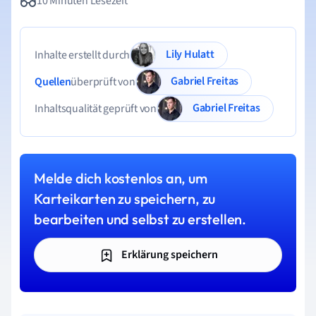
10 Minuten Lesezeit
Lily Hulatt
Inhalte erstellt durch
Gabriel Freitas
Quellen
überprüft von
Gabriel Freitas
Inhaltsqualität geprüft von
Melde dich kostenlos an, um
Karteikarten zu speichern, zu
bearbeiten und selbst zu erstellen.
Erklärung speichern