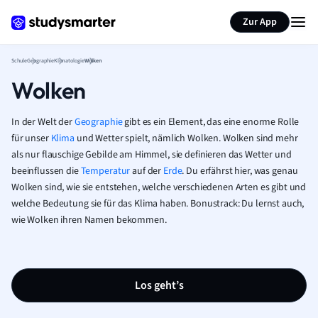
Karteikarten erstellen
Seite zusammenfassen
Zur App
Schule
Geographie
Klimatologie
Wolken
Wolken
In der Welt der
Geographie
gibt es ein Element, das eine enorme Rolle
für unser
Klima
und Wetter spielt, nämlich Wolken. Wolken sind mehr
als nur flauschige Gebilde am Himmel, sie definieren das Wetter und
beeinflussen die
Temperatur
auf der
Erde
. Du erfährst hier, was genau
Wolken sind, wie sie entstehen, welche verschiedenen Arten es gibt und
welche Bedeutung sie für das Klima haben. Bonustrack: Du lernst auch,
wie Wolken ihren Namen bekommen.
Los geht’s