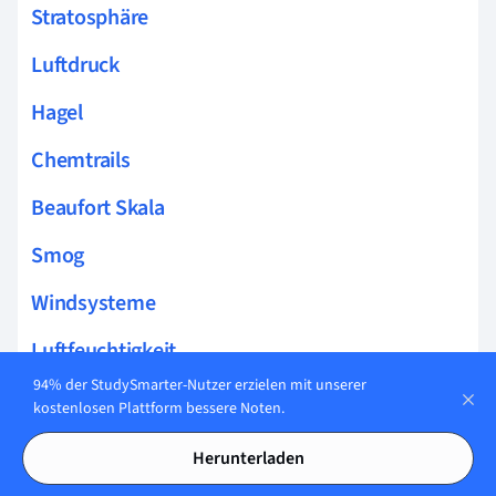
Stratosphäre
Luftdruck
Hagel
Chemtrails
Beaufort Skala
Smog
Windsysteme
Luftfeuchtigkeit
94% der StudySmarter-Nutzer erzielen mit unserer
Wolkenarten
kostenlosen Plattform bessere Noten.
Seenebel
Herunterladen
Reif