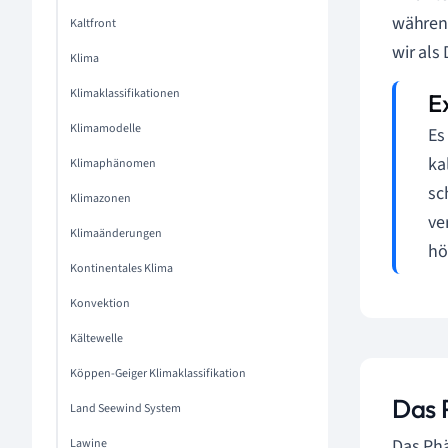
während
Kaltfront
wir al
Klima
Klimaklassifikationen
Klimamodelle
Es
ka
Klimaphänomen
sc
Klimazonen
ve
Klimaänderungen
hö
Kontinentales Klima
Konvektion
Kältewelle
Köppen-Geiger Klimaklassifikation
Das 
Land Seewind System
Das Ph
Lawine