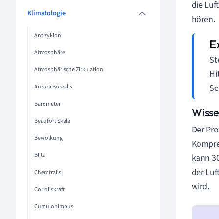
die Luf
Klimatologie
hören.
Antizyklon
Atmosphäre
St
Atmosphärische Zirkulation
Hi
Sc
Aurora Borealis
Barometer
Wisse
Beaufort Skala
Der Pro
Bewölkung
Kompre
Blitz
kann 30
der Luf
Chemtrails
wird.
Corioliskraft
Cumulonimbus