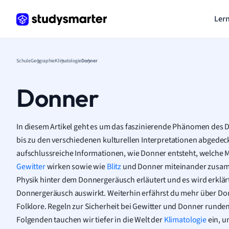
Lern
Schule
Geographie
Klimatologie
Donner
Donner
In diesem Artikel geht es um das faszinierende Phänomen des
bis zu den verschiedenen kulturellen Interpretationen abgedeckt
aufschlussreiche Informationen, wie Donner entsteht, welche
Gewitter
wirken sowie wie
Blitz
und Donner miteinander zusa
Physik hinter dem Donnergeräusch erläutert und es wird erklärt
Donnergeräusch auswirkt. Weiterhin erfährst du mehr über Do
Folklore. Regeln zur Sicherheit bei Gewitter und Donner runden
Folgenden tauchen wir tiefer in die Welt der
Klimatologie
ein, 