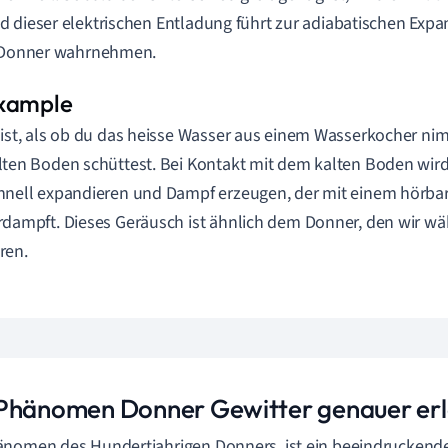
 dieser elektrischen Entladung führt zur adiabatischen Expan
s Donner wahrnehmen.
 ist, als ob du das heisse Wasser aus einem Wasserkocher ni
lten Boden schüttest. Bei Kontakt mit dem kalten Boden wir
hnell expandieren und Dampf erzeugen, der mit einem hörba
rdampft. Dieses Geräusch ist ähnlich dem Donner, den wir wä
ren.
Phänomen Donner Gewitter genauer erl
änomen des Hundertjahrigen Donners, ist ein beeindrucken