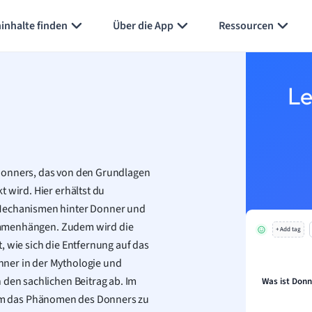
Karteikarten erstellen
Seite zusammenfassen
inhalte finden
Über die App
Ressourcen
Le
 Donners, das von den Grundlagen
 wird. Hier erhältst du
 Mechanismen hinter Donner und
mmenhängen. Zudem wird die
+ Add tag
, wie sich die Entfernung auf das
nner in der Mythologie und
 den sachlichen Beitrag ab. Im
Was ist Donn
um das Phänomen des Donners zu