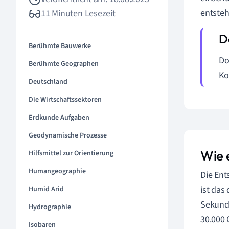
entsteh
11 Minuten Lesezeit
Berühmte Bauwerke
Do
Berühmte Geographen
Ko
Deutschland
Die Wirtschaftssektoren
Erdkunde Aufgaben
Geodynamische Prozesse
Wie 
Hilfsmittel zur Orientierung
Humangeographie
Die Ent
ist das
Humid Arid
Sekunde
Hydrographie
30.000 
Isobaren