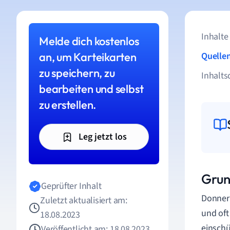
Inhalte
Melde dich kostenlos
an, um Karteikarten
Quelle
zu speichern, zu
Inhalts
bearbeiten und selbst
zu erstellen.
Leg jetzt los
Grun
Geprüfter Inhalt
Donner 
Zuletzt aktualisiert am:
und oft
18.08.2023
einschü
Veröffentlicht am: 18.08.2023