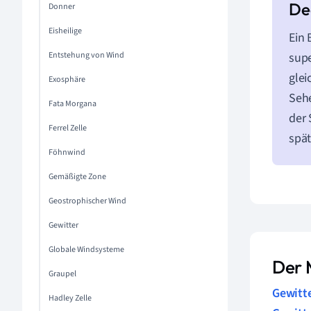
Donner
Eisheilige
Ein 
Entstehung von Wind
supe
glei
Exosphäre
Sehe
Fata Morgana
der 
Ferrel Zelle
spät
Föhnwind
Gemäßigte Zone
Geostrophischer Wind
Gewitter
Globale Windsysteme
Der 
Graupel
Gewitt
Hadley Zelle