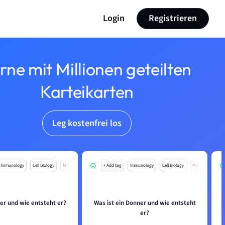
Login
Registrieren
rne mit Millionen geteilten
Karteikarten
Leg kostenfrei los
Immunology
Cell Biology
Mo
+ Add tag
Immunology
Cell Biology
Mo
er und wie entsteht er?
Was ist ein Donner und wie entsteht
er?