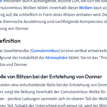
er
entstehen durch aufsteigende, feuchte Luft, die sich bei A
mulonimbus-Wolken bildet. Innerhalb dieser
Wolken
baut sic
g auf, die schließlich in Form eines Blitzes entladen wird. Di
e thermische Ausdehnung und nachfolgende Kompression der
hung von Donner.
ne Gewitterwolke (
Cumulonimbus
) ist eine vertikal entwickel
fgrund der Instabilität der
Atmosphäre
bildet. Sie ist das "P
itze und Donner.
olle von Blitzen bei der Entstehung von Donner
spielen eine entscheidende Rolle bei der Entstehung von Don
rs sorgt die Reibung innerhalb der Cumulonimbus-Wolke für
n - positive Ladungen sammeln sich im oberen Teil der Wol
ren Teil. Sobald der Unterschied groß genug ist, wird ein Blitz