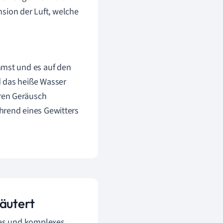
sion der Luft, welche
mmst und es auf den
d das heiße Wasser
ren Geräusch
hrend eines Gewitters
äutert
des und komplexes