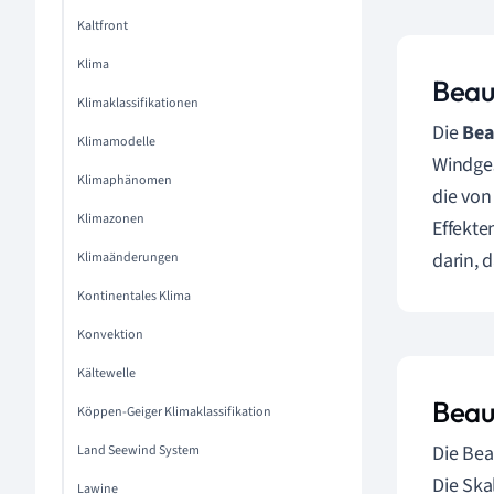
Kaltfront
Klima
Beau
Klimaklassifikationen
Die
Bea
Klimamodelle
Windges
Klimaphänomen
die von
Klimazonen
Effekte
darin, 
Klimaänderungen
Kontinentales Klima
Konvektion
Kältewelle
Beau
Köppen-Geiger Klimaklassifikation
Die Bea
Land Seewind System
Die Ska
Lawine