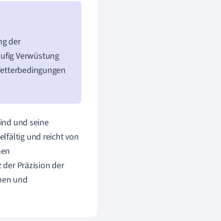
ng der
äufig Verwüstung
 Wetterbedingungen
Wind und seine
lfältig und reicht von
hen
z der Präzision der
nen und