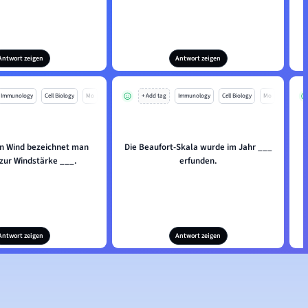
Antwort zeigen
Antwort zeigen
Immunology
Cell Biology
Mo
+ Add tag
Immunology
Cell Biology
Mo
n Wind bezeichnet man
Die Beaufort-Skala wurde im Jahr ___
 zur Windstärke ___.
erfunden.
Antwort zeigen
Antwort zeigen