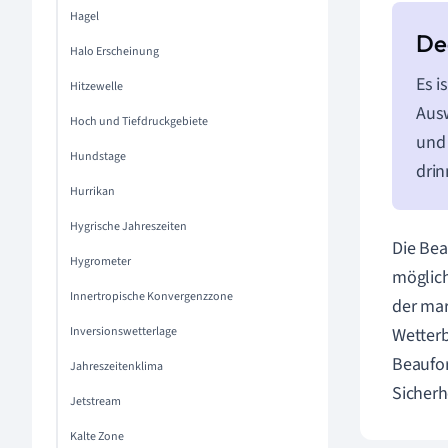
Hagel
Halo Erscheinung
Es i
Hitzewelle
Ausw
Hoch und Tiefdruckgebiete
und 
Hundstage
drin
Hurrikan
Hygrische Jahreszeiten
Die Bea
Hygrometer
möglich
Innertropische Konvergenzzone
der mar
Inversionswetterlage
Wetterb
Beaufo
Jahreszeitenklima
Sicher
Jetstream
Kalte Zone