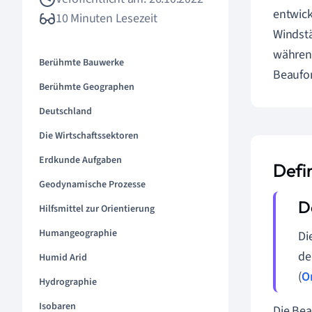
entwick
10 Minuten Lesezeit
Windst
während
Berühmte Bauwerke
Beaufor
Berühmte Geographen
Deutschland
Die Wirtschaftssektoren
Erdkunde Aufgaben
Defi
Geodynamische Prozesse
Hilfsmittel zur Orientierung
Humangeographie
Di
de
Humid Arid
(
O
Hydrographie
Isobaren
Die Bea