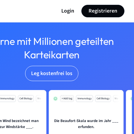
Login
Registrieren
rne mit Millionen geteilten
Karteikarten
Leg kostenfrei los
Immunology
Cell Biology
Mo
+ Add tag
Immunology
Cell Biology
Mo
n Wind bezeichnet man
Die Beaufort-Skala wurde im Jahr ___
 zur Windstärke ___.
erfunden.