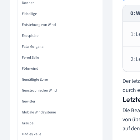
Donner
0: W
Eisheilige
Entstehung von Wind
1: L
Exosphäre
Fata Morgana
Ferrel Zelle
2: L
Föhnwind
Gemäßigte Zone
Der let
durch 
Geostrophischer Wind
Letzt
Gewitter
Die Bea
Globale Windsysteme
von übe
Graupel
auf dem
Hadley Zelle