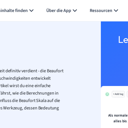
Karteikarten erstellen
Seite zusammenfassen
inhalte finden
Über die App
Ressourcen
Le
 definitiv verdient - die Beaufort
schwindigkeiten entwickelt
tikel wirst du eine einfache
rfährst, wie die Berechnungen in
+ Add tag
luss die Beaufort Skala auf die
ntes Werkzeug, dessen Bedeutung
Als normale
alles bis