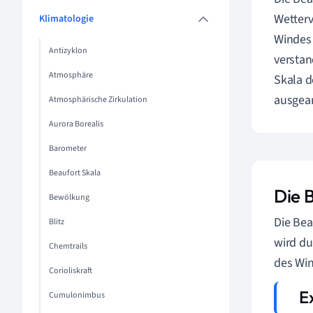
Wetterv
Klimatologie
Windes 
Antizyklon
verstan
Atmosphäre
Skala d
ausgear
Atmosphärische Zirkulation
Aurora Borealis
Barometer
Beaufort Skala
Die B
Bewölkung
Die Bea
Blitz
wird du
Chemtrails
des Win
Corioliskraft
Cumulonimbus