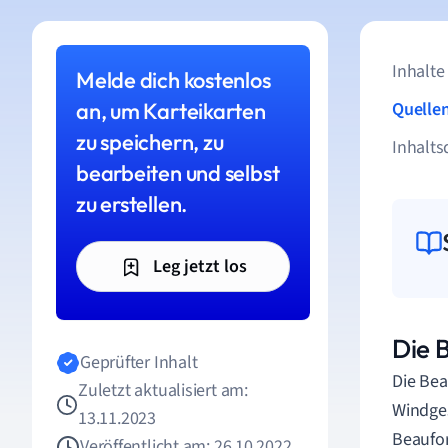
Inhalte
Melde dich kostenlos
an, um Karteikarten
Quelle
zu speichern, zu
Inhalts
bearbeiten und selbst
zu erstellen.
Leg jetzt los
Die B
Geprüfter Inhalt
Die Bea
Zuletzt aktualisiert am:
Windges
13.11.2023
Beaufor
Veröffentlicht am: 26.10.2022