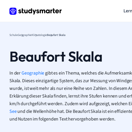
Lern
Schule
Geographie
Klimatologie
Beaufort Skala
Beaufort Skala
In der
Geographie
gibt es ein Thema, welches die Aufmerksamkeit
Skala. Dieses einzigartige System, das zur Messung von Windge
wurde, ist weit mehr als nur eine Reihe von Zahlen. In diesem Ar
Erklärung dieser Skala finden, lernst ihre Stufen kennen und e
km/h durchgeführt werden. Zudem wird aufgezeigt, welchen Einf
See
und die Wellenhöhe hat. Die Beaufort Skala ist ein effizie
und Nutzen im folgenden Text hervorgehoben werden.