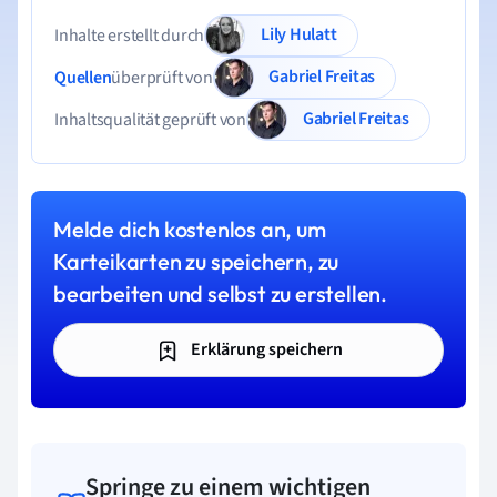
Lily Hulatt
Inhalte erstellt durch
Gabriel Freitas
Quellen
überprüft von
Gabriel Freitas
Inhaltsqualität geprüft von
Melde dich kostenlos an, um
Karteikarten zu speichern, zu
bearbeiten und selbst zu erstellen.
Erklärung speichern
Springe zu einem wichtigen