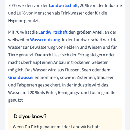
70 % werden von der
Landwirtschaft
, 20 % von der Industrie
und 10 % von Menschen als Trinkwasser oder für die
Hygiene genutzt.
Mit 70 % hat die
Landwirtschaft
den größten Anteil an der
weltweiten
Wassernutzung
. In der
Landwirtschaft
wird das
Wasser
zur Bewässerung von Feldern und Wiesen und für
Tiere genutzt. Dadurch lässt sich der Ertrag steigern oder
macht überhaupt einen Anbau in trockenen Gebieten
möglich. Das
Wasser
wird aus Flüssen, Seen oder dem
Grundwasser
entnommen, sowie in Zisternen, Stauseen
und Talsperren gespeichert.
In der Industrie wird das
Wasser
mit 20
% als Kühl-, Reinigungs- und Lösungsmittel
genutzt.
Wenn Du Dich genauer mit der Landwirtschaft