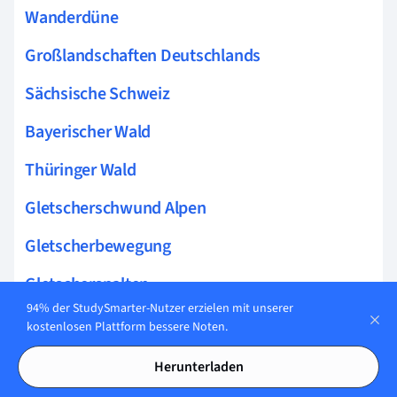
Wanderdüne
Großlandschaften Deutschlands
Sächsische Schweiz
Bayerischer Wald
Thüringer Wald
Gletscherschwund Alpen
Gletscherbewegung
Gletscherspalten
94% der StudySmarter-Nutzer erzielen mit unserer
Mittelmeerraum
kostenlosen Plattform bessere Noten.
Ostfriesische Inseln
Herunterladen