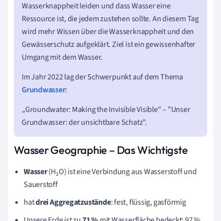
Wasserknappheit leiden und dass Wasser eine
Ressource ist, die jedem zustehen sollte. An diesem Tag
wird mehr Wissen über die Wasserknappheit und den
Gewässerschutz aufgeklärt. Ziel ist ein gewissenhafter
Umgang mit dem Wasser.
Im Jahr 2022 lag der Schwerpunkt auf dem Thema
Grundwasser
:
„Groundwater: Making the Invisible Visible“ – "Unser
Grundwasser: der unsichtbare Schatz".
Wasser Geographie
– Das Wichtigste
Wasser
(H₂O) ist eine Verbindung aus Wasserstoff und
Sauerstoff
hat
drei Aggregatzustände
: fest, flüssig, gasförmig
Unsere Erde ist zu
71 %
mit Wasserfläche bedeckt: 97 %