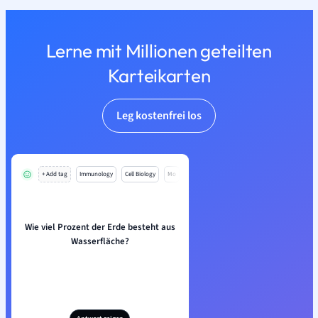
Lerne mit Millionen geteilten
Karteikarten
Leg kostenfrei los
+ Add tag
Immunology
Cell Biology
Mo
Wie viel Prozent der Erde besteht aus
Wasserfläche?