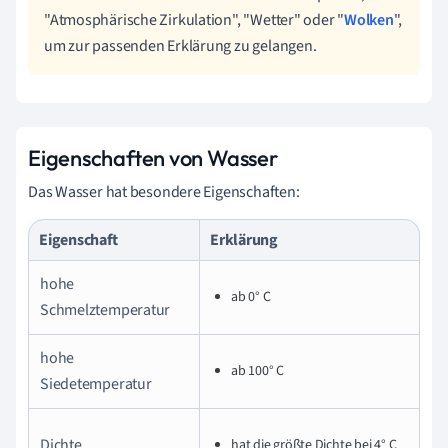
"Atmosphärische Zirkulation", "Wetter" oder "
Wolken
",
um zur passenden Erklärung zu gelangen.
Eigenschaften von Wasser
Das Wasser hat besondere Eigenschaften:
Eigenschaft
Erklärung
hohe
ab 0
° C
Schmelztemperatur
hohe
ab 100
° C
Siedetemperatur
Dichte
hat die größte Dichte bei 4
° C