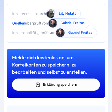
Lily Hulatt
Inhalte erstellt durch
Gabriel Freitas
Quellen
überprüft von
Gabriel Freitas
Inhaltsqualität geprüft von
Melde dich kostenlos an, um
Karteikarten zu speichern, zu
bearbeiten und selbst zu erstellen.
Erklärung speichern