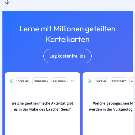
Lerne mit Millionen geteilten
Karteikarten
Leg kostenfrei los
+ Add tag
Immunology
Cell Biology
Mo
+ Add tag
Immunology
Cell
Welche geothermische Aktivität gibt
Welche geologischen M
es in der Nähe des Laacher Sees?
werden in der Vulkanologi