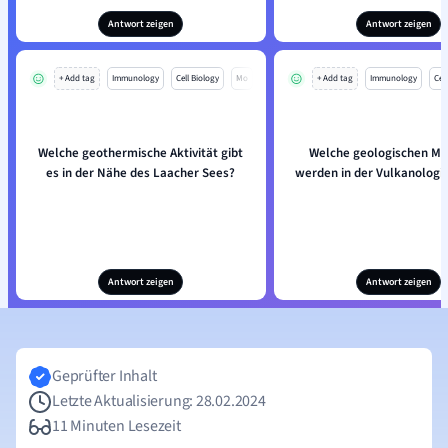
Antwort zeigen
Antwort zeigen
+ Add tag
Immunology
Cell Biology
Mo
+ Add tag
Immunology
Cell
Welche geothermische Aktivität gibt
Welche geologischen M
es in der Nähe des Laacher Sees?
werden in der Vulkanologi
Antwort zeigen
Antwort zeigen
Geprüfter Inhalt
Letzte Aktualisierung: 28.02.2024
11 Minuten Lesezeit