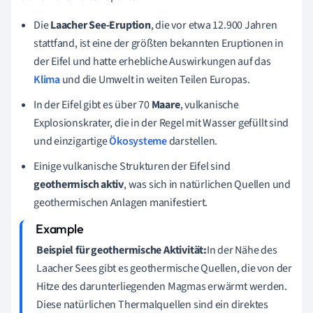
Die
Laacher See-Eruption
, die vor etwa 12.900 Jahren
stattfand, ist eine der größten bekannten Eruptionen in
der Eifel und hatte erhebliche Auswirkungen auf das
Klima
und die Umwelt in weiten Teilen Europas.
In der Eifel gibt es über 70
Maare
, vulkanische
Explosionskrater, die in der Regel mit Wasser gefüllt sind
und einzigartige
Ökosysteme
darstellen.
Einige vulkanische Strukturen der Eifel sind
geothermisch aktiv
, was sich in natürlichen Quellen und
geothermischen Anlagen manifestiert.
Beispiel für geothermische Aktivität:
In der Nähe des
Laacher Sees gibt es geothermische Quellen, die von der
Hitze des darunterliegenden Magmas erwärmt werden.
Diese natürlichen Thermalquellen sind ein direktes