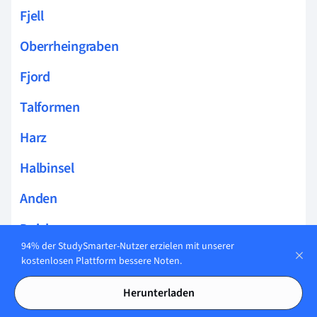
Fjell
Oberrheingraben
Fjord
Talformen
Harz
Halbinsel
Anden
Deich
94% der StudySmarter-Nutzer erzielen mit unserer
Endmoräne
kostenlosen Plattform bessere Noten.
Küstenwüste
Herunterladen