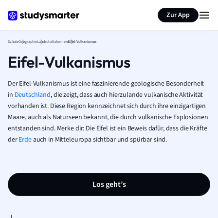
Karteikarten erstellen
Seite zusammenfassen
Zur App
Schule
Geographie
Landschaftsformen
Eifel-Vulkanismus
Eifel-Vulkanismus
Der Eifel-Vulkanismus ist eine faszinierende geologische Besonderheit
in
Deutschland
, die zeigt, dass auch hierzulande vulkanische Aktivität
vorhanden ist. Diese Region kennzeichnet sich durch ihre einzigartigen
Maare, auch als Naturseen bekannt, die durch vulkanische Explosionen
entstanden sind. Merke dir: Die Eifel ist ein Beweis dafür, dass die Kräfte
der
Erde
auch in Mitteleuropa sichtbar und spürbar sind.
Los geht’s