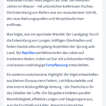
Abenteuerroman. Alles begann vor über 500 Millionen
Jahren im Wasser – mit urtümlichen kieferlosen Fischen.
Die Entwicklung von Kiefern war ein revolutionärer Schritt,
der neue Nahrungsquellen und Körperbauformen
eröffnete.
Was folgte, war ein epochaler Wandel: Der Landgang! Durch
die Entwicklung von Lungen, kräftigen Gliedmaßen und
festen Hautstrukturen gelang Amphibien der Sprung aufs
Land. Die
Reptilien
perfektionierten das Leben auf
trockenem Boden, indem sie Eier mit schützenden Hüllen
und wasserunabhängige
Fortpflanzung
entwickelten.
Ein weiteres evolutionäres Highlight: Die Vögel entwickelten
aus kleinen Dinosauriern Federn, Leichtbauskelette und
eine enorm leistungsfähige Atmung – der Startschuss für
das Zeitalter der Lüfte. Die Säugetiere bildeten parallel
Warmblütigkeit, effektive Lungen und Säugeorgane aus,
was die Erschließung kalter, abwechslungsreicher