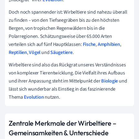
Doch noch spannender ist: Wirbeltiere sind nahezu überall
zu finden – von den Tiefseegräben bis zu den höchsten
Bergen, von tropischen Regenwäldern bis in die
Polarregionen. Schätzungsweise über 65.000 Arten
verteilen sich auf fünf Hauptklassen:
Fische
,
Amphibien
,
Reptilien
,
Vögel
und
Säugetiere
.
Wirbeltiere sind also das Rückgrat unseres Verständnisses
von komplexer Tierentwicklung. Die Vielfalt ihres Aufbaus
und ihrer Anpassung steht im Mittelpunkt der
Biologie
und
lässt sich wunderbar als Einstieg in das faszinierende
Thema
Evolution
nutzen.
Zentrale Merkmale der Wirbeltiere –
Gemeinsamkeiten & Unterschiede