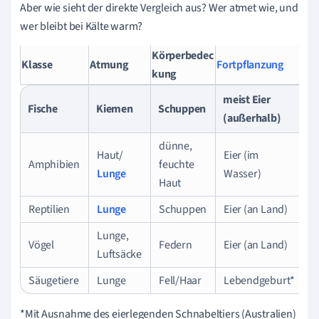
Aber wie sieht der direkte Vergleich aus? Wer atmet wie, und
wer bleibt bei Kälte warm?
Körperbedec
Te
Klasse
Atmung
Fortpflanzung
kung
lat
meist Eier
Fische
Kiemen
Schuppen
w
(außerhalb)
dünne,
Haut/
Eier (im
Amphibien
feuchte
w
Lunge
Wasser)
Haut
Reptilien
Lunge
Schuppen
Eier (an Land)
w
Lunge,
Vögel
Federn
Eier (an Land)
g
Luftsäcke
Säugetiere
Lunge
Fell/Haar
Lebendgeburt*
g
*Mit Ausnahme des eierlegenden Schnabeltiers (Australien)