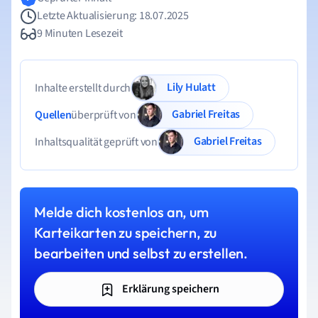
Letzte Aktualisierung: 18.07.2025
9 Minuten Lesezeit
Lily Hulatt
Inhalte erstellt durch
Gabriel Freitas
Quellen
überprüft von
Gabriel Freitas
Inhaltsqualität geprüft von
Melde dich kostenlos an, um
Karteikarten zu speichern, zu
bearbeiten und selbst zu erstellen.
Erklärung speichern