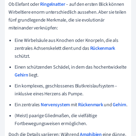
Ob Elefant oder
Ringelnatter
– auf den ersten Blick können
Wirbeltiere enorm unterschiedlich aussehen. Aber sie teilen
fünf grundlegende Merkmale, die sie evolutionär
miteinander verknüpfen:
Eine Wirbelsäule aus Knochen oder Knorpeln, die als
zentrales Achsenskelett dient und das
Rückenmark
schützt.
Einen schützenden Schädel, in dem das hochentwickelte
Gehirn
liegt.
Ein komplexes, geschlossenes Blutkreislaufsystem –
inklusive eines Herzens als Pumpe.
Ein zentrales
Nervensystem
mit
Rückenmark
und
Gehirn
.
(Meist) paarige Gliedmaßen, die vielfältige
Fortbewegungsweisen ermöglichen.
Doch die Details variieren: Während
Amphibien
eine dünne,