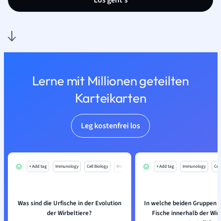
Los geht’s
Lerne mit Millionen geteilten
Karteikarten
Leg kostenfrei los
+ Add tag
Immunology
Cell Biology
Mo
+ Add tag
Immunology
Cell
Was sind die Urfische in der Evolution
In welche beiden Gruppen 
der Wirbeltiere?
Fische innerhalb der Wir