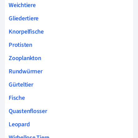
Weichtiere
Gliedertiere
Knorpelfische
Protisten
Zooplankton
Rundwürmer
Gürteltier
Fische
Quastenflosser
Leopard
Wirbellose Tiere