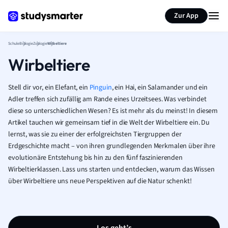
Karteikarten erstellen
Seite zusammenfassen
Zur App
Schule
Biologie
Zoologie
Wirbeltiere
Wirbeltiere
Stell dir vor, ein Elefant, ein
Pinguin
, ein Hai, ein Salamander und ein
Adler treffen sich zufällig am Rande eines Urzeitsees. Was verbindet
diese so unterschiedlichen Wesen? Es ist mehr als du meinst! In diesem
Artikel tauchen wir gemeinsam tief in die Welt der Wirbeltiere ein. Du
lernst, was sie zu einer der erfolgreichsten Tiergruppen der
Erdgeschichte macht – von ihren grundlegenden Merkmalen über ihre
evolutionäre Entstehung bis hin zu den fünf faszinierenden
Wirbeltierklassen. Lass uns starten und entdecken, warum das Wissen
über Wirbeltiere uns neue Perspektiven auf die Natur schenkt!