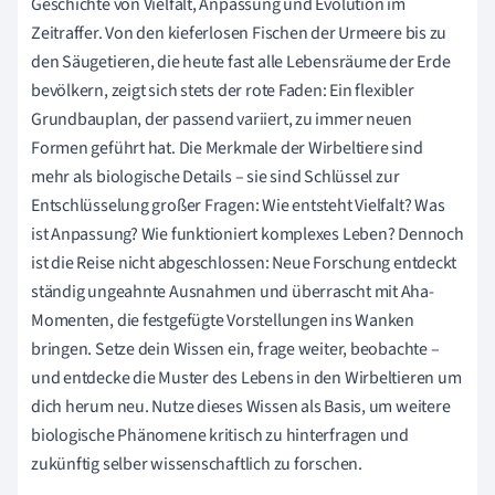
Geschichte von Vielfalt, Anpassung und Evolution im
Zeitraffer. Von den kieferlosen Fischen der Urmeere bis zu
den Säugetieren, die heute fast alle Lebensräume der Erde
bevölkern, zeigt sich stets der rote Faden: Ein flexibler
Grundbauplan, der passend variiert, zu immer neuen
Formen geführt hat. Die Merkmale der Wirbeltiere sind
mehr als biologische Details – sie sind Schlüssel zur
Entschlüsselung großer Fragen: Wie entsteht Vielfalt? Was
ist Anpassung? Wie funktioniert komplexes Leben? Dennoch
ist die Reise nicht abgeschlossen: Neue Forschung entdeckt
ständig ungeahnte Ausnahmen und überrascht mit Aha-
Momenten, die festgefügte Vorstellungen ins Wanken
bringen. Setze dein Wissen ein, frage weiter, beobachte –
und entdecke die Muster des Lebens in den Wirbeltieren um
dich herum neu. Nutze dieses Wissen als Basis, um weitere
biologische Phänomene kritisch zu hinterfragen und
zukünftig selber wissenschaftlich zu forschen.