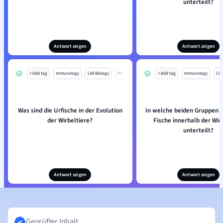
unterteilt?
Antwort zeigen
Antwort zeigen
+ Add tag
Immunology
Cell Biology
Mo
+ Add tag
Immunology
Cell
Was sind die Urfische in der Evolution
In welche beiden Gruppen 
der Wirbeltiere?
Fische innerhalb der Wir
unterteilt?
Antwort zeigen
Antwort zeigen
Geprüfter Inhalt