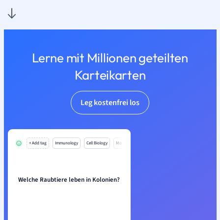
Lerne mit Millionen geteilten
Karteikarten
Leg kostenfrei los
+ Add tag
Immunology
Cell Biology
Mo
Welche Raubtiere leben in Kolonien?