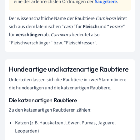
eine der artenreichsten Ordnungen der
Säugetiere
.
Der wissenschaftliche Name der Raubtiere
Carnivora
leitet
sich aus dem lateinischen “
caro“
für
Fleisch
und “
vorare
“
für
v
erschlingen
ab.
Carnivora
bedeutet also
“Fleischverschlinger“ bzw. "Fleischfresser".
Hundeartige und katzenartige Raubtiere
Unterteilen lassen sich die Raubtiere in zwei Stammlinien:
die hundeartigen und die katzenartigen Raubtiere.
Die katzenartigen Raubtiere
Zu den katzenartigen Raubtieren zählen:
Katzen (z.B. Hauskatzen, Löwen, Pumas, Jaguare,
Leoparden)