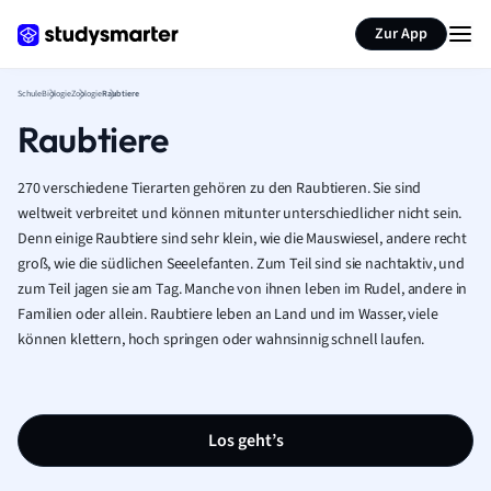
Karteikarten erstellen
Seite zusammenfassen
Zur App
Schule
Biologie
Zoologie
Raubtiere
Raubtiere
270 verschiedene Tierarten gehören zu den Raubtieren. Sie sind
weltweit verbreitet und können mitunter unterschiedlicher nicht sein.
Denn e
inige Raubtiere sind sehr klein, wie die Mauswiesel, andere recht
groß, wie die südlichen Seeelefanten. Zum Teil sind sie nachtaktiv, und
zum Teil jagen sie am Tag. Manche von ihnen leben im Rudel, andere in
Familien oder allein. Raubtiere leben an Land und im Wasser, viele
können klettern, hoch springen oder wahnsinnig schnell laufen.
Los geht’s