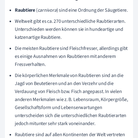
Raubtiere
(
c
arnivora
) sind eine Ordnung der
Säugetiere.
Weltweit gibt es ca. 270 unterschiedliche Raubtierarten.
Unterschieden werden können sie in hundeartige und
katzenartige Raubtiere.
Die meisten Raubtiere sind Fleischfresser, allerdings gibt
es einige Ausnahmen von Raubtieren mit anderem
Fressverhalten.
Die körperlichen Merkmale von Raubtieren sind an die
Jagd von Beutetieren und an den Verzehr und die
Verdauung von Fleisch bzw. Fisch angepasst. In vielen
anderen Merkmalen wie z. B. Lebensraum, Körpergröße,
Gesellschaftsform und Lebenserwartungen
unterscheiden sich die unterschiedlichen Raubtierarten
jedoch mitunter sehr stark voneinander.
Raubtiere sind auf allen Kontinenten der Welt vertreten