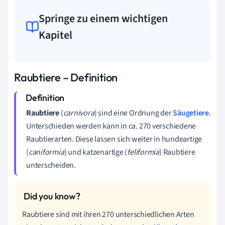
Springe zu einem wichtigen
Kapitel
Raubtiere – Definition
Raubtiere
(
c
arnivora
) sind eine Ordnung der
Säugetiere
.
Unterschieden werden kann in ca. 270 verschiedene
Raubtierarten. Diese lassen sich weiter in hundeartige
(
c
aniformia
)
und katzenartige (
f
eliformia
) Raubt
iere
unterscheiden.
Raubtiere sind mit ihren 270 unterschiedlichen Arten