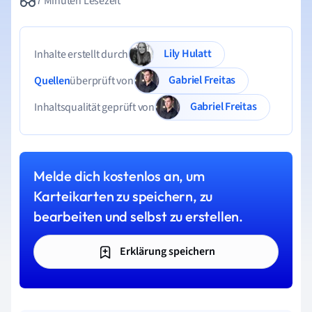
7 Minuten Lesezeit
Lily Hulatt
Inhalte erstellt durch
Gabriel Freitas
Quellen
überprüft von
Gabriel Freitas
Inhaltsqualität geprüft von
Melde dich kostenlos an, um
Karteikarten zu speichern, zu
bearbeiten und selbst zu erstellen.
Erklärung speichern