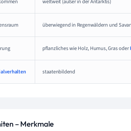
rkommen
weltweit (außer in der Antarktis)
ensraum
überwiegend in Regenwäldern und Sava
rung
pflanzliches wie Holz, Humus, Gras oder
ialverhalten
staatenbildend
iten – Merkmale