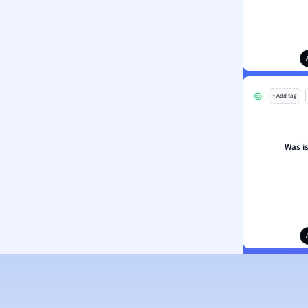
+ Add tag
Was i