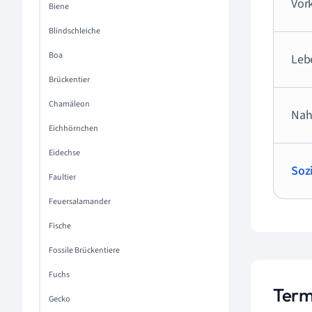
Vo
Biene
Blindschleiche
Boa
Leb
Brückentier
Chamäleon
Nah
Eichhörnchen
Eidechse
Soz
Faultier
Feuersalamander
Fische
Fossile Brückentiere
Fuchs
Term
Gecko