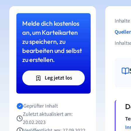
Inhalte
Melde dich kostenlos
an, um Karteikarten
Quelle
zu speichern, zu
Inhalts
bearbeiten und selbst
zu erstellen.
Leg jetzt los
Geprüfter Inhalt
Zuletzt aktualisiert am:
Te
20.02.2023
In
Veröffentlicht am: 27.09.2022