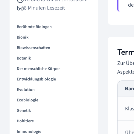
de
8 Minuten Lesezeit
Berühmte Biologen
Bionik
Biowissenschaften
Term
Botanik
Zur Übe
Der menschliche Körper
Aspekte
Entwicklungsbiologie
Na
Evolution
Exobiologie
Kla
Genetik
Hohltiere
Immunologie
Übe