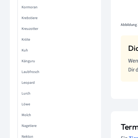
Kormoran
Krebstiere
Abbildung 
Kreuzotter
Kröte
Kuh
Wenn
Känguru
Dir 
Laubfrosch
Leopard
Lurch
Löwe
Molch
Term
Nagetiere
Nekton