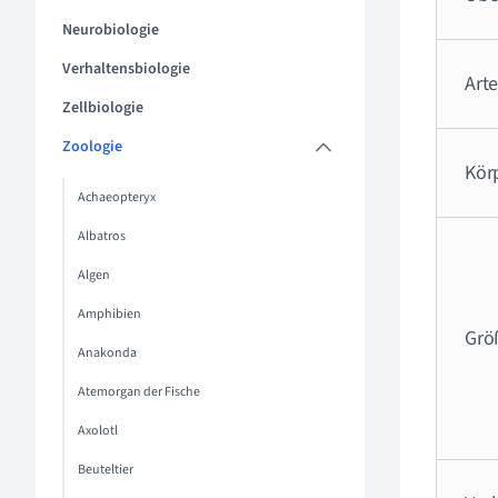
Neurobiologie
Verhaltensbiologie
Art
Zellbiologie
Zoologie
Kör
Achaeopteryx
Albatros
Algen
Amphibien
Grö
Anakonda
Atemorgan der Fische
Axolotl
Beuteltier