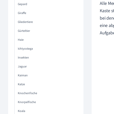
Alle Me
Gepard
Kaste s
Giraffe
bei den
Gliedertiere
eine ab
Gürteltier
Aufgabe
Haie
Ichtyostega
Insekten
Jaguar
Kaiman
Katze
Knochenfische
Knorpelfische
Koala