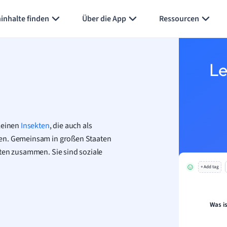
Karteikarten erstellen
Seite zusammenfassen
inhalte finden
Über die App
Ressourcen
Le
kleinen
Insekten
, die auch als
den. Gemeinsam in großen Staaten
iten zusammen. Sie sind soziale
.
+ Add tag
Was i