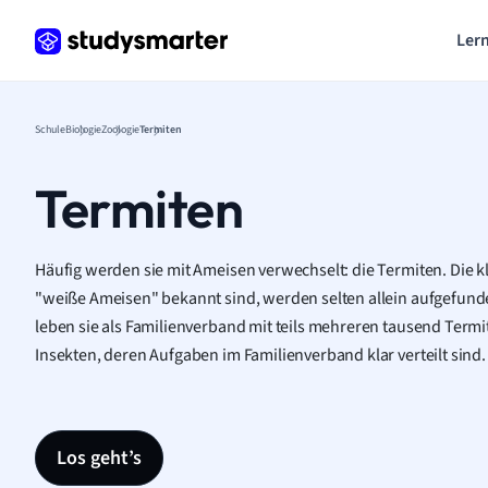
Lern
Schule
Biologie
Zoologie
Termiten
Termiten
Häufig werden sie mit Ameisen verwechselt: die Termiten. Die 
"weiße Ameisen" bekannt sind, werden selten allein aufgefun
leben sie als Familienverband mit teils mehreren tausend Term
Insekten, deren Aufgaben im Familienverband klar verteilt sind
Los geht’s