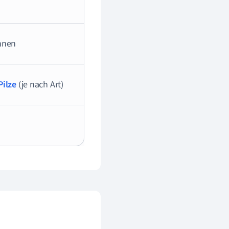
nnen
Pilze
(je nach Art)