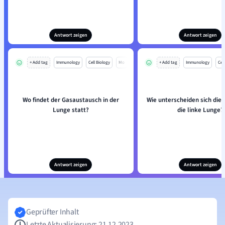
Antwort zeigen
Antwort zeigen
+ Add tag
Immunology
Cell Biology
Mo
+ Add tag
Immunology
Cell
Wo findet der Gasaustausch in der
Wie unterscheiden sich die 
Lunge statt?
die linke Lunge?
Antwort zeigen
Antwort zeigen
Geprüfter Inhalt
Letzte Aktualisierung: 21.12.2023