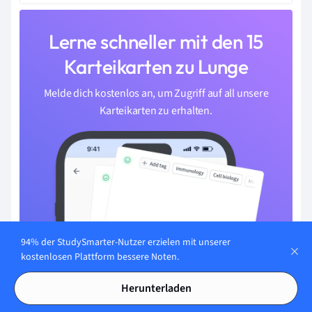
Lerne schneller mit den 15
Karteikarten zu Lunge
Melde dich kostenlos an, um Zugriff auf all unsere
Karteikarten zu erhalten.
94% der StudySmarter-Nutzer erzielen mit unserer
kostenlosen Plattform bessere Noten.
Herunterladen