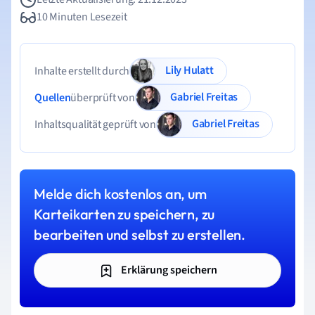
10 Minuten Lesezeit
Lily Hulatt
Inhalte erstellt durch
Gabriel Freitas
Quellen
überprüft von
Gabriel Freitas
Inhaltsqualität geprüft von
Melde dich kostenlos an, um
Karteikarten zu speichern, zu
bearbeiten und selbst zu erstellen.
Erklärung speichern