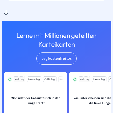
Lerne mit Millionen geteilten
Karteikarten
Leg kostenfrei los
+ Add tag
Immunology
Cell Biology
Mo
+ Add tag
Immunology
Cell
Wo findet der Gasaustausch in der
Wie unterscheiden sich die 
Lunge statt?
die linke Lunge?