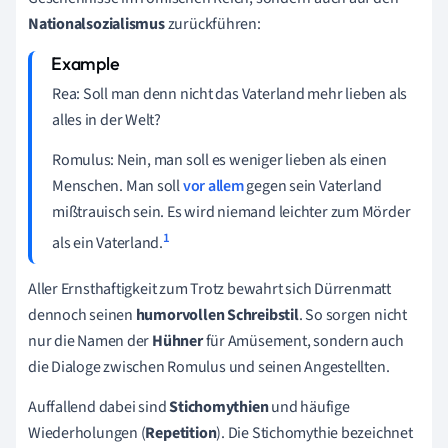
Nationalsozialismus
zurückführen:
Rea: Soll man denn nicht das Vaterland mehr lieben als
alles in der Welt?
Romulus: Nein, man soll es weniger lieben als einen
Menschen. Man soll
vor allem
gegen sein Vaterland
mißtrauisch sein. Es wird niemand leichter zum Mörder
1
als ein Vaterland.
Aller Ernsthaftigkeit zum Trotz bewahrt sich Dürrenmatt
dennoch seinen
humorvollen Schreibstil
. So sorgen nicht
nur die Namen der
Hühner
für Amüsement, sondern auch
die Dialoge zwischen Romulus und seinen Angestellten.
Auffallend dabei sind
Stichomythien
und häufige
Wiederholungen (
Repetition
). Die Stichomythie bezeichnet