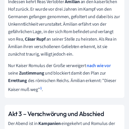
Indessen kehrt Reas Verlobter
Ämilian
an den kaiserlichen
Hof zurück. Er wurde vor drei Jahren im Kampf von den
Germanen gefangen genommen, gefoltert und dabei bis zur
Unkenntlichkeit verunstaltet. Ämilian erfährt von der
gefährlichen Lage, in der sich Rom befindet und verlangt
von Rea,
Cäsar Rupf
an seiner Stelle zu heiraten. Als Rea in
Ämilian ihren verschollenen Geliebten erkennt, ist sie
zunächst traurig, willigt jedoch ein.
Nur Kaiser Romulus der Große verweigert
nach wie vor
seine
Zustimmung
und blockiert damit den Plan zur
Errettung
des römischen Reichs. Ämilian erkennt: "Dieser
1
Kaiser muß weg"
.
Akt 3
– Verschwörung und Abschied
Der Abend ist in
Kampanien
eingekehrt und Romulus der