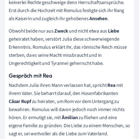
keinerlei Rechte geschweige denn Herrschaftsansprüche.
Erst durch die Hochzeit mit Romulus festigte sich ihr Rang
als Kaiserin und zugleich ihr gehobenes
Ansehen
.
Obwohl beide nur aus
Zweck
und nicht etwa aus
Liebe
geheiratet haben, verstört Julia diese schwerwiegende
Erkenntnis. Romulus erklärt ihr, das römische Reich müsse
sterben, da es seine Macht missbraucht und in
Ungerechtigkeit und Tyrannei geherrscht habe.
Gespräch mit Rea
Nachdem Julia ihren Mann verlassen hat, spricht
Rea
mit
ihrem Vater. Sie beharrt darauf, den Hosenfabrikanten
Cäsar Rupf
zu heiraten, um Rom vor dem Untergang zu
bewahren. Romulus will davon jedoch noch immer nichts
hören. Er ermutigt sie, mit
Ämilian
zu fliehen und eine
eigene Familie zu gründen. Die Liebe zu einem Menschen, so
sagt er, sei wertvoller als die Liebe zum Vaterland.