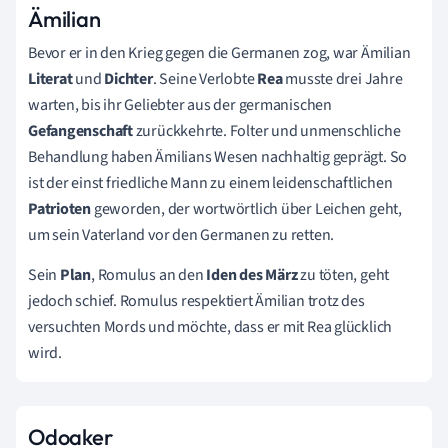
Ämilian
Bevor er in den Krieg gegen die Germanen zog, war Ämilian
Literat
und
Dichter
. Seine Verlobte
Rea
musste drei Jahre
warten, bis ihr Geliebter aus der germanischen
Gefangenschaft
zurückkehrte. Folter und unmenschliche
Behandlung haben Ämilians Wesen nachhaltig geprägt. So
ist der einst friedliche Mann zu einem leidenschaftlichen
Patrioten
geworden, der wortwörtlich über Leichen geht,
um sein Vaterland vor den Germanen zu retten.
Sein
Plan
, Romulus an den
Iden des März
zu töten, geht
jedoch schief. Romulus respektiert Ämilian trotz des
versuchten Mords und möchte, dass er mit Rea glücklich
wird.
Odoaker