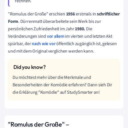
rechnen.
"Romulus der Große" erschien
1956
erstmals in
schriftlicher
Form
. Dürrenmatt überarbeitete sein Werk bis zur
persönlichen Zufriedenheit im Jahr
1980.
Die
Veränderungen sind
vor allem
im vierten und letzten Akt
spürbar, der
nach wie vor
öffentlich zugänglich ist, gelesen
und mit dem Original verglichen werden kann.
Du möchtest mehr über die Merkmale und
Besonderheiten der Komödie erfahren? Dann sieh Dir
die Erklärung "Komödie" auf StudySmarter an!
"Romulus der Große" –