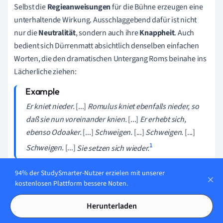
Selbst die
Regieanweisungen
für die Bühne erzeugen eine
unterhaltende Wirkung. Ausschlaggebend dafür ist nicht
nur die
Neutralität
, sondern auch ihre
Knappheit
. Auch
bedient sich Dürrenmatt absichtlich denselben einfachen
Worten, die den dramatischen Untergang Roms beinahe ins
Lächerliche ziehen:
Er kniet nieder.
[...]
Romulus kniet ebenfalls nieder, so
daß sie nun voreinander knien.
[...]
Er erhebt sich,
ebenso Odoaker.
[...]
Schweigen.
[...]
Schweigen.
[...]
1
Schweigen.
[...]
Sie setzen sich wieder.
94% der StudySmarter-Nutzer erzielen mit unserer
kostenlosen Plattform bessere Noten.
"Romulus der Große" – Interpretation
Herunterladen
"Romulus der Große" richtet sich nicht nur gegen Krieg und