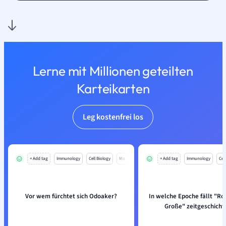
Lerne mit Millionen geteilten
Karteikarten
Leg kostenfrei los
+ Add tag
Immunology
Cell Biology
Mo
+ Add tag
Immunology
Cell
Vor wem fürchtet sich Odoaker?
In welche Epoche fällt "R
Große" zeitgeschichtl