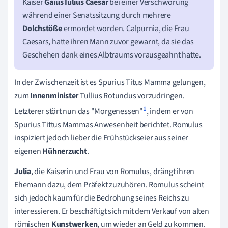
Kaiser
Gaius Iulius Caesar
bei einer Verschwörung
während einer Senatssitzung durch mehrere
Dolchstöße
ermordet worden. Calpurnia, die Frau
Caesars, hatte ihren Mann zuvor gewarnt, da sie das
Geschehen dank eines Albtraums vorausgeahnt hatte.
In der Zwischenzeit ist es Spurius Titus Mamma gelungen,
zum
Innenminister
Tullius Rotundus vorzudringen.
1
Letzterer stört nun das "Morgenessen"
, indem er von
Spurius Tittus Mammas Anwesenheit berichtet. Romulus
inspiziert jedoch lieber die Frühstückseier aus seiner
eigenen
Hühnerzucht
.
Julia
, die Kaiserin und Frau von Romulus, drängt ihren
Ehemann dazu, dem Präfekt zuzuhören. Romulus scheint
sich jedoch kaum für die Bedrohung seines Reichs zu
interessieren. Er beschäftigt sich mit dem Verkauf von alten
römischen
Kunstwerken
, um wieder an Geld zu kommen.