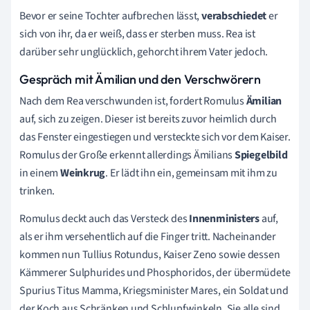
Bevor er seine Tochter aufbrechen lässt,
verabschiedet
er
sich von ihr, da er weiß, dass er sterben muss. Rea ist
darüber sehr unglücklich, gehorcht ihrem Vater jedoch.
Gespräch mit Ämilian und den Verschwörern
Nach dem Rea verschwunden ist, fordert Romulus
Ämilian
auf, sich zu zeigen. Dieser ist bereits zuvor heimlich durch
das Fenster eingestiegen und versteckte sich vor dem Kaiser.
Romulus der Große erkennt allerdings Ämilians
Spiegelbild
in einem
Weinkrug
. Er lädt ihn ein, gemeinsam mit ihm zu
trinken.
Romulus deckt auch das Versteck des
Innenministers
auf,
als er ihm versehentlich auf die Finger tritt. Nacheinander
kommen nun Tullius Rotundus, Kaiser Zeno sowie dessen
Kämmerer Sulphurides und Phosphoridos, der übermüdete
Spurius Titus Mamma, Kriegsminister Mares, ein Soldat und
der Koch aus Schränken und Schlupfwinkeln. Sie alle sind