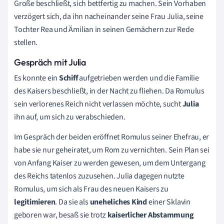
Große beschließt, sich bettfertig zu machen. Sein Vorhaben
verzögert sich, da ihn nacheinander seine Frau Julia, seine
Tochter Rea und Ämilian in seinen Gemächern zur Rede
stellen.
Gespräch mit Julia
Es konnte ein
Schiff
aufgetrieben werden und die Familie
des Kaisers beschließt, in der Nacht zu fliehen. Da Romulus
sein verlorenes Reich nicht verlassen möchte, sucht
Julia
ihn auf, um sich zu verabschieden.
Im Gespräch der beiden eröffnet Romulus seiner Ehefrau, er
habe sie nur geheiratet, um Rom zu vernichten. Sein Plan sei
von Anfang Kaiser zu werden gewesen, um dem Untergang
des Reichs tatenlos zuzusehen. Julia dagegen nutzte
Romulus, um sich als Frau des neuen Kaisers zu
legitimieren
. Da sie als
uneheliches Kind
einer Sklavin
geboren war, besaß sie trotz
kaiserlicher Abstammung