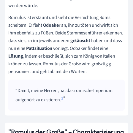
werden würde.
Romulus ist erstaunt und sieht die Vernichtung Roms
scheitern. Er fleht
Odoaker
an, ihn zu töten und wirft sich
ihm ebenfalls zu Füßen. Beide Stammesanführer erkennen,
dass sie sich im jeweils anderen
getäuscht
haben und dass
nun eine
Pattsituation
vorliegt. Odoaker findet eine
Lösung
, indem er beschließt, sich zum König von Italien
krönen zu lassen. Romulus der Große wird großzügig
pensioniert und geht ab mit den Worten:
Damit, meine Herren, hat das römische Imperium
1
aufgehört zu existieren.
"Romulus der Große" – Charakterisierung