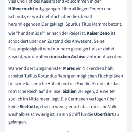
Villa und Hof des Kaisers sind vollkommen in der
Hühnerzucht
aufgegangen. Überall liegen Federn und
Schmutz, es wird mehrfach über die überall
herumliegenden Eier geklagt. Spurius Titus Mamma betont,
1
wie "hundemüde"
er nach der Reise ist.
Kaiser Zeno
ist
schockiert über den Zustand des Anwesens. Seine
Fassungslosigkeit wird nur noch gesteigert, als er dabei
zusieht, wie die alten
römischen Archive
verbrannt werden.
Während der Kriegsminister
Mares
ein Nickerchen hält,
arbeitet Tullius Rotundus fiebrig an möglichen Fluchtplänen
für seine kaiserliche Hoheit und die Familie. Er möchte das
römische Reich auf die Insel
Sizilien
verlegen, die weiter
südlich im Mittelmeer liegt. Die Germanen verfügen über
keine
Seeflotte
, ebenso wenig jedoch das römische Volk,
weshalb es schwierig ist, an ein Schiff für die
Überfahrt
zu
gelangen.