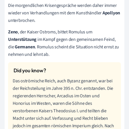
Die morgendlichen Krisengespräche werden daher immer
wieder von Verhandlungen mit dem Kunsthändler
Apollyon
unterbrochen.
Zeno
, der Kaiser Ostroms, bittet Romulus um
Unterstützung
im Kampf gegen den gemeinsamen Feind,
die
Germanen
. Romulus scheint die Situation nicht ernst zu
nehmen und lehnt ab.
Das oströmische Reich, auch Byzanz genannt, war bei
der Reichsteilung im Jahre 395 n. Chr. entstanden. Die
regierenden Herrscher, Arcadius im Osten und
Honorius im Westen, waren die Söhne des
verstorbenen Kaisers Theodosius I. und teilten die
Macht unter sich auf. Verfassung und Recht blieben
jedoch im gesamten römischen Imperium gleich. Nach