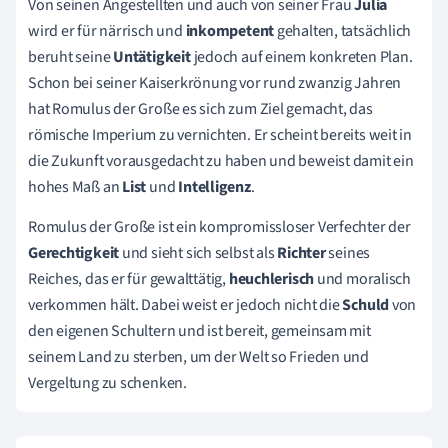
Von seinen Angestellten und auch von seiner Frau
Julia
wird er für närrisch und
inkompetent
gehalten, tatsächlich
beruht seine
Untätigkeit
jedoch auf einem konkreten Plan.
Schon bei seiner Kaiserkrönung vor rund zwanzig Jahren
hat Romulus der Große es sich zum Ziel gemacht, das
römische Imperium zu vernichten. Er scheint bereits weit in
die Zukunft vorausgedacht zu haben und beweist damit ein
hohes Maß an
List
und
Intelligenz
.
Romulus der Große ist ein kompromissloser Verfechter der
Gerechtigkeit
und sieht sich selbst als
Richter
seines
Reiches, das er für gewalttätig,
heuchlerisch
und moralisch
verkommen hält. Dabei weist er jedoch nicht die
Schuld
von
den eigenen Schultern und ist bereit, gemeinsam mit
seinem Land zu sterben, um der Welt so Frieden und
Vergeltung zu schenken.