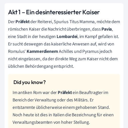
Akt 1
– Ein desinteressierter Kaiser
Der
Präfekt
der Reiterei, Spurius Titus Mamma, möchte dem
römischen Kaiser die Nachricht überbringen, dass
Pavia
,
eine Stadt in der heutigen
Lombardei
, im Kampf gefallen ist.
Er sucht deswegen das kaiserliche Anwesen auf, wird von
Romulus'
Kammerdienern
Achilles und Pyramus jedoch
nicht eingelassen, da der direkte Weg zum Kaiser nicht dem
üblichen Behördengang entspricht.
Im antiken Rom war der
Präfekt
ein Beauftragter im
Bereich der Verwaltung oder des Militärs. Er
entstammte üblicherweise einem gehobenen Stand.
Noch heute ist dies in Italien die Bezeichnung für einen
Verwaltungsbeamten von hoher Stellung.