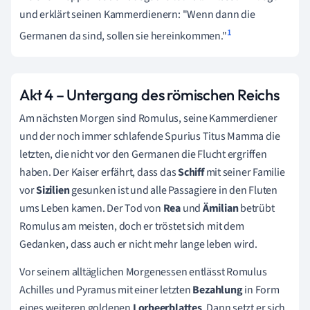
und erklärt seinen Kammerdienern: "Wenn dann die
1
Germanen da sind, sollen sie hereinkommen."
Akt 4
– Untergang des römischen Reichs
Am nächsten Morgen sind Romulus, seine Kammerdiener
und der noch immer schlafende Spurius Titus Mamma die
letzten, die nicht vor den Germanen die Flucht ergriffen
haben. Der Kaiser erfährt, dass das
Schiff
mit seiner Familie
vor
Sizilien
gesunken ist und alle Passagiere in den Fluten
ums Leben kamen. Der Tod von
Rea
und
Ämilian
betrübt
Romulus am meisten, doch er tröstet sich mit dem
Gedanken, dass auch er nicht mehr lange leben wird.
Vor seinem alltäglichen Morgenessen entlässt Romulus
Achilles und Pyramus mit einer letzten
Bezahlung
in Form
eines weiteren goldenen
Lorbeerblattes
. Dann setzt er sich,