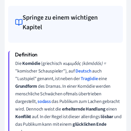
Springe zu einem wichtigen
Kapitel
Die
Komödie
(griechisch
κωμῳδός‎ (kōmōdós) =
"komischer Schauspieler"), auf
Deutsch
auch
"Lustspiel" genannt, ist neben der
Tragödie
eine
Grundform
des Dramas. In einer Komödie werden
menschliche Schwächen oftmals übertrieben
dargestellt,
sodass
das Publikum zum Lachen gebracht
wird. Dennoch weist die
erheiternde Handlung
einen
Konflikt
auf. In der Regel ist dieser allerdings
lösbar
und
das Publikum kann mit einem
glücklichen Ende