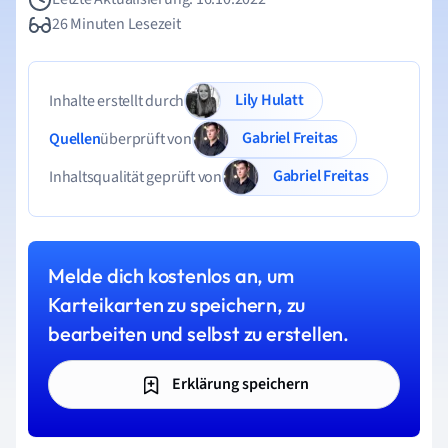
26 Minuten Lesezeit
Lily Hulatt
Inhalte erstellt durch
Gabriel Freitas
Quellen
überprüft von
Gabriel Freitas
Inhaltsqualität geprüft von
Melde dich kostenlos an, um
Karteikarten zu speichern, zu
bearbeiten und selbst zu erstellen.
Erklärung speichern