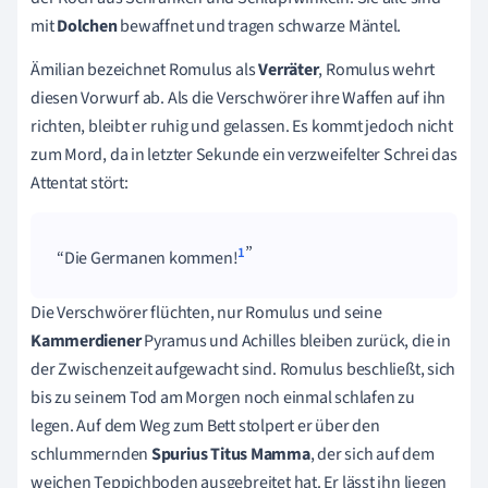
mit
Dolchen
bewaffnet und tragen schwarze Mäntel.
Ämilian bezeichnet Romulus als
Verräter
, Romulus wehrt
diesen Vorwurf ab. Als die Verschwörer ihre Waffen auf ihn
richten, bleibt er ruhig und gelassen. Es kommt jedoch nicht
zum Mord, da in letzter Sekunde ein verzweifelter Schrei das
Attentat stört:
1
Die Germanen kommen!
Die Verschwörer flüchten, nur Romulus und seine
Kammerdiener
Pyramus und Achilles bleiben zurück, die in
der Zwischenzeit aufgewacht sind. Romulus beschließt, sich
bis zu seinem Tod am Morgen noch einmal schlafen zu
legen. Auf dem Weg zum Bett stolpert er über den
schlummernden
Spurius Titus Mamma
, der sich auf dem
weichen Teppichboden ausgebreitet hat. Er lässt ihn liegen