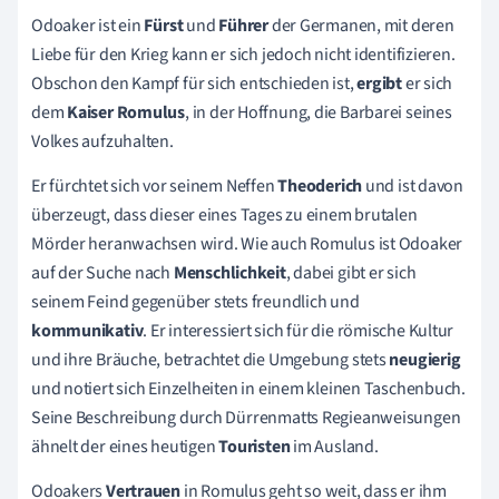
Odoaker ist ein
Fürst
und
Führer
der Germanen, mit deren
Liebe für den Krieg kann er sich jedoch nicht identifizieren.
Obschon den Kampf für sich entschieden ist,
ergibt
er sich
dem
Kaiser Romulus
, in der Hoffnung, die Barbarei seines
Volkes aufzuhalten.
Er fürchtet sich vor seinem Neffen
Theoderich
und ist davon
überzeugt, dass dieser eines Tages zu einem brutalen
Mörder heranwachsen wird. Wie auch Romulus ist Odoaker
auf der Suche nach
Menschlichkeit
, dabei gibt er sich
seinem Feind gegenüber stets freundlich und
kommunikativ
. Er interessiert sich für die römische Kultur
und ihre Bräuche, betrachtet die Umgebung stets
neugierig
und notiert sich Einzelheiten in einem kleinen Taschenbuch.
Seine Beschreibung durch Dürrenmatts Regieanweisungen
ähnelt der eines heutigen
Touristen
im Ausland.
Odoakers
Vertrauen
in Romulus geht so weit, dass er ihm