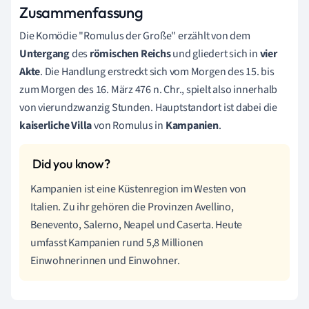
Zusammenfassung
Die Komödie "Romulus der Große" erzählt von dem
Untergang
des
römischen Reichs
und gliedert sich in
vier
Akte
. Die Handlung erstreckt sich vom Morgen des 15. bis
zum Morgen des 16. März 476 n. Chr., spielt also innerhalb
von vierundzwanzig Stunden. Hauptstandort ist dabei die
kaiserliche Villa
von Romulus in
Kampanien
.
Kampanien ist eine Küstenregion im Westen von
Italien. Zu ihr gehören die Provinzen Avellino,
Benevento, Salerno, Neapel und Caserta. Heute
umfasst Kampanien rund 5,8 Millionen
Einwohnerinnen und Einwohner.