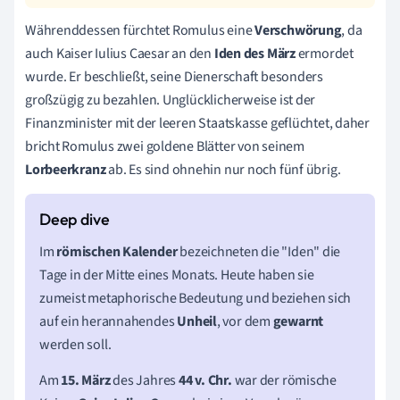
Währenddessen fürchtet Romulus eine
Verschwörung
, da
auch Kaiser Iulius Caesar an den
Iden des März
ermordet
wurde. Er beschließt, seine Dienerschaft besonders
großzügig zu bezahlen. Unglücklicherweise ist der
Finanzminister mit der leeren Staatskasse geflüchtet, daher
bricht Romulus zwei goldene Blätter von seinem
Lorbeerkranz
ab. Es sind ohnehin nur noch fünf übrig.
Im
römischen Kalender
bezeichneten die "Iden" die
Tage in der Mitte eines Monats. Heute haben sie
zumeist metaphorische Bedeutung und beziehen sich
auf ein herannahendes
Unheil
, vor dem
gewarnt
werden soll.
Am
15. März
des Jahres
44 v. Chr.
war der römische