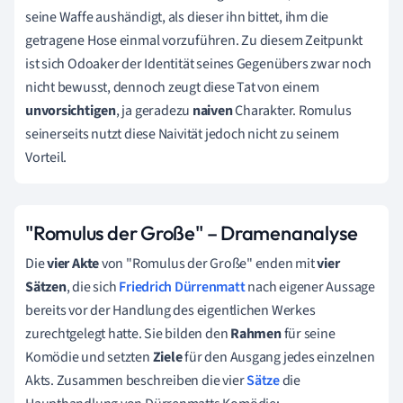
seine Waffe aushändigt, als dieser ihn bittet, ihm die
getragene Hose einmal vorzuführen. Zu diesem Zeitpunkt
ist sich Odoaker der Identität seines Gegenübers zwar noch
nicht bewusst, dennoch zeugt diese Tat von einem
unvorsichtigen
, ja geradezu
naiven
Charakter. Romulus
seinerseits nutzt diese Naivität jedoch nicht zu seinem
Vorteil.
"Romulus der Große" – Dramenanalyse
Die
vier Akte
von "Romulus der Große" enden mit
vier
Sätzen
, die sich
Friedrich Dürrenmatt
nach eigener Aussage
bereits vor der Handlung des eigentlichen Werkes
zurechtgelegt hatte. Sie bilden den
Rahmen
für seine
Komödie und setzten
Ziele
für den Ausgang jedes einzelnen
Akts. Zusammen beschreiben die vier
Sätze
die