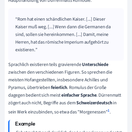
Haupthandlung von Dürrenmatts Komödie:
Rom hat einen schändlichen Kaiser. [...] Dieser
Kaiser muß weg. [...] Wenn dann die Germanen da
sind, sollen sie hereinkommen. [...] Damit, meine
Herren, hat das römische Imperium aufgehört zu
existieren.
Sprachlich existieren teils gravierende
Unterschiede
zwischen den verschiedenen Figuren. So sprechen die
meisten Hofangestellten, insbesondere Achilles und
Pyramus, übertrieben
feierlich
. Romulus der Große
dagegen bedient sich meist
einfacher Sprache
. Dürrenmatt
zögert auch nicht, Begriffe aus dem
Schweizerdeutsch
in
1
sein Werk einzubinden, so etwa das "Morgenessen"
.