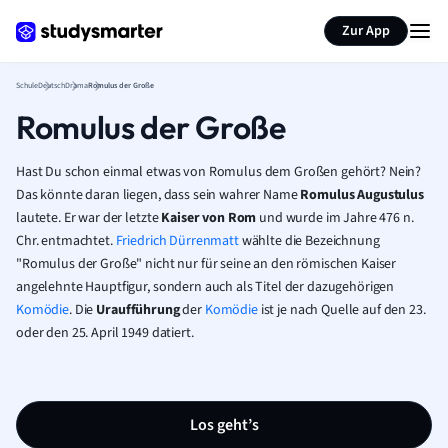
Karteikarten erstellen
Seite zusammenfassen
Zur App
Schule
Deutsch
Drama
Romulus der Große
Romulus der Große
Hast Du schon einmal etwas von Romulus dem Großen gehört? Nein?
Das könnte daran liegen, dass sein wahrer Name
Romulus Augustulus
lautete. Er war der letzte
Kaiser von Rom
und wurde im Jahre 476 n.
Chr. entmachtet.
Friedrich Dürrenmatt
wählte die Bezeichnung
"Romulus der Große" nicht nur für seine an den römischen Kaiser
angelehnte Hauptfigur, sondern auch als Titel der dazugehörigen
Komödie
. Die
Uraufführung
der
Komödie
ist
je nach Quelle auf den 23.
oder den 25. April 1949 datiert.
Los geht’s