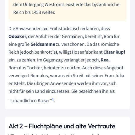
dem Untergang Westroms existierte das byzantinische
Reich bis 1453 weiter.
Die Anwesenden am Frühstückstisch erfahren, dass
Odoaker
, der Anführer der Germanen, bereit ist, Rom für
eine große
Geldsumme
zu verschonen. Da das römische
Reich jedoch bankrott ist, willigt Hosenfabrikant
Cäsar Rupf
ein, zu zahlen. Im Gegenzug verlangt er jedoch,
Rea
,
Romulus Tochter, heiraten zu dürfen. Auch dieses Angebot
verweigert Romulus, woraus ein Streit mit seiner Frau Julia
entsteht. Die übrigen Anwesenden werfen ihm vor, sich
nicht für sein Land einzusetzen. Sie bezeichnen ihn als
1
"schändlichen Kaiser"
.
Akt 2
– Fluchtpläne und alte Vertraute