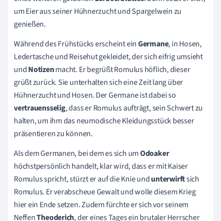
um Eier aus seiner Hühnerzucht und Spargelwein zu
genießen.
Während des Frühstücks erscheint ein
Germane
, in Hosen,
Ledertasche und Reisehut gekleidet, der sich eifrig umsieht
und
Notizen
macht. Er begrüßt Romulus höflich, dieser
grüßt zurück. Sie unterhalten sich eine Zeit lang über
Hühnerzucht und Hosen. Der Germane ist dabei so
vertrauensselig
, dass er Romulus aufträgt, sein Schwert zu
halten, um ihm das neumodische Kleidungsstück besser
präsentieren zu können.
Als dem Germanen, bei dem es sich um
Odoaker
höchstpersönlich handelt, klar wird, dass er mit Kaiser
Romulus spricht, stürzt er auf die Knie und
unterwirft
sich
Romulus. Er verabscheue Gewalt und wolle diesem Krieg
hier ein Ende setzen. Zudem fürchte er sich vor seinem
Neffen
Theoderich
, der eines Tages ein brutaler Herrscher