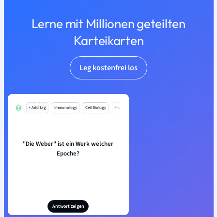
Lerne mit Millionen geteilten
Karteikarten
Leg kostenfrei los
+ Add tag
Immunology
Cell Biology
Mo
"Die Weber" ist ein Werk welcher
Epoche?
Antwort zeigen