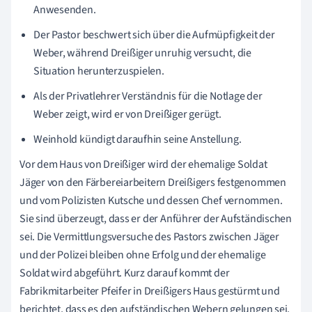
Anwesenden.
Der Pastor beschwert sich über die Aufmüpfigkeit der
Weber, während Dreißiger unruhig versucht, die
Situation herunterzuspielen.
Als der Privatlehrer Verständnis für die Notlage der
Weber zeigt, wird er von Dreißiger gerügt.
Weinhold kündigt daraufhin seine Anstellung.
Vor dem Haus von Dreißiger wird der ehemalige Soldat
Jäger von den Färbereiarbeitern Dreißigers festgenommen
und vom Polizisten Kutsche und dessen Chef vernommen.
Sie sind überzeugt, dass er der Anführer der Aufständischen
sei. Die Vermittlungsversuche des Pastors zwischen Jäger
und der Polizei bleiben ohne Erfolg und der ehemalige
Soldat wird abgeführt. Kurz darauf kommt der
Fabrikmitarbeiter Pfeifer in Dreißigers Haus gestürmt und
berichtet, dass es den aufständischen Webern gelungen sei,