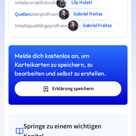
Lily Hulatt
Inhalte erstellt durch
Gabriel Freitas
Quellen
überprüft von
Gabriel Freitas
Inhaltsqualität geprüft von
Melde dich kostenlos an, um
Karteikarten zu speichern, zu
bearbeiten und selbst zu erstellen.
Erklärung speichern
Springe zu einem wichtigen