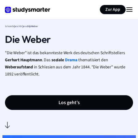
Karteikarten erstellen
Seite zusammenfassen
Zur App
Schule
Deutsch
Drama
Die Weber
Die Weber
"Die Weber" ist das bekannteste Werk des deutschen Schriftstellers
Gerhart Hauptmann
. Das
soziale
Drama
thematisiert den
Weberaufstand
in Schlesien aus dem Jahr 1844. "Die Weber" wurde
1892 veröffentlicht.
Los geht’s