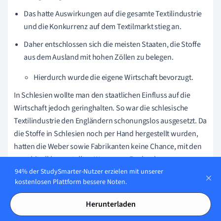
Das hatte Auswirkungen auf die gesamte Textilindustrie
und die Konkurrenz auf dem Textilmarkt stieg an.
Daher entschlossen sich die meisten Staaten, die Stoffe
aus dem Ausland mit hohen Zöllen zu belegen.
Hierdurch wurde die eigene Wirtschaft bevorzugt.
In Schlesien wollte man den staatlichen Einfluss auf die
Wirtschaft jedoch geringhalten. So war die schlesische
Textilindustrie den Engländern schonungslos ausgesetzt. Da
die Stoffe in Schlesien noch per Hand hergestellt wurden,
hatten die Weber sowie Fabrikanten keine Chance, mit den
maschinell hergestellten Waren aus England zu
94% der StudySmarter-Nutzer erzielen mit unserer
konkurrieren. Die Fabrikanten versuchten in der Folge, die
kostenlosen Plattform bessere Noten.
Löhne der Weber zu drücken, um überhaupt einen
wirtschaftlichen Gewinn für sich erzielen zu können.
Herunterladen
Durch den geringen Lohn und die steigenden