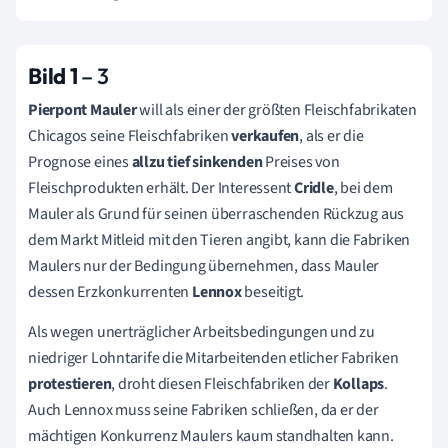
Bild 1
– 3
Pierpont Mauler
will als einer der größten Fleischfabrikaten
Chicagos seine Fleischfabriken
verkaufen
, als er die
Prognose eines
allzu tief sinkenden
Preises von
Fleischprodukten erhält. Der Interessent
Cridle
, bei dem
Mauler als Grund für seinen überraschenden Rückzug aus
dem Markt Mitleid mit den Tieren angibt, kann die Fabriken
Maulers nur der Bedingung übernehmen, dass Mauler
dessen Erzkonkurrenten
Lennox
beseitigt.
Als wegen unerträglicher Arbeitsbedingungen und zu
niedriger Lohntarife die Mitarbeitenden etlicher Fabriken
protestieren
, droht diesen Fleischfabriken der
Kollaps
.
Auch Lennox muss seine Fabriken schließen, da er der
mächtigen Konkurrenz Maulers kaum standhalten kann.