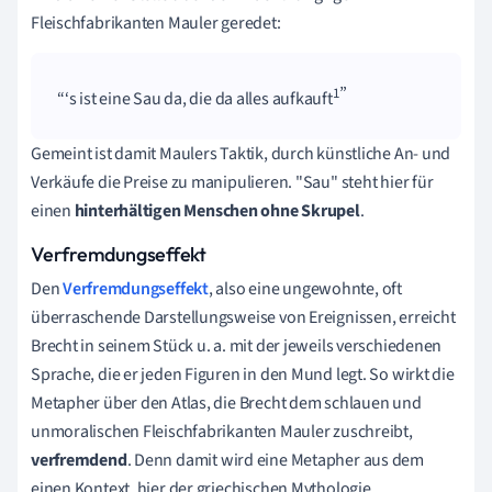
Fleischfabrikanten Mauler geredet:
1
‘s ist eine Sau da, die da alles aufkauft
Gemeint ist damit Maulers Taktik, durch künstliche An- und
Verkäufe die Preise zu manipulieren. "Sau" steht hier für
einen
hinterhältigen Menschen ohne Skrupel
.
Verfremdungseffekt
Den
Verfremdungseffekt
, also eine ungewohnte, oft
überraschende Darstellungsweise von Ereignissen, erreicht
Brecht in seinem Stück u. a. mit der jeweils verschiedenen
Sprache, die er jeden Figuren in den Mund legt. So wirkt die
Metapher über den Atlas, die Brecht dem schlauen und
unmoralischen Fleischfabrikanten Mauler zuschreibt,
verfremdend
. Denn damit wird eine Metapher aus dem
einen Kontext, hier der griechischen Mythologie,