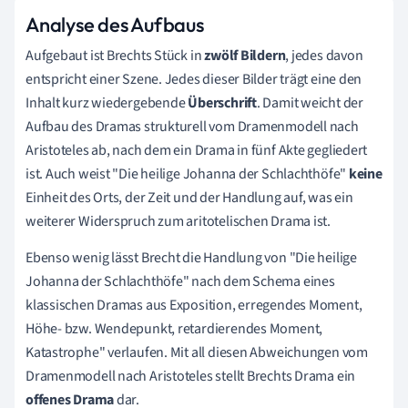
Analyse des Aufbau
s
Aufgebaut ist Brechts Stück in
zwölf Bildern
, jedes davon
entspricht einer Szene. Jedes dieser Bilder trägt eine den
Inhalt kurz wiedergebende
Überschrift
. Damit weicht der
Aufbau des Dramas strukturell vom Dramenmodell nach
Aristoteles ab, nach dem ein Drama in fünf Akte gegliedert
ist. Auch weist "Die heilige Johanna der Schlachthöfe"
keine
Einheit des Orts, der Zeit und der Handlung auf, was ein
weiterer Widerspruch zum aritotelischen Drama ist.
Ebenso wenig lässt Brecht die Handlung von "Die heilige
Johanna der Schlachthöfe" nach dem Schema eines
klassischen Dramas aus Exposition, erregendes Moment,
Höhe- bzw. Wendepunkt, retardierendes Moment,
Katastrophe" verlaufen. Mit all diesen Abweichungen vom
Dramenmodell nach Aristoteles stellt Brechts Drama ein
offenes
Drama
dar.