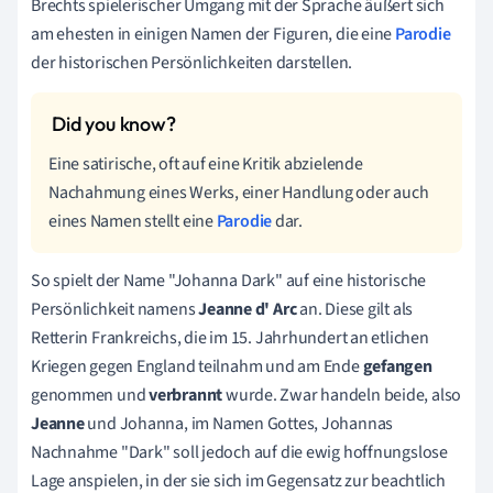
Brechts spielerischer Umgang mit der Sprache äußert sich
am ehesten in einigen Namen der Figuren, die eine
Parodie
der historischen Persönlichkeiten darstellen.
Eine satirische, oft auf eine Kritik abzielende
Nachahmung eines Werks, einer Handlung oder auch
eines Namen stellt eine
Parodie
dar.
So spielt der Name "Johanna Dark" auf eine historische
Persönlichkeit namens
Jeanne d' Arc
an. Diese gilt als
Retterin Frankreichs, die im 15. Jahrhundert an etlichen
Kriegen gegen England teilnahm und am Ende
gefangen
genommen und
verbrannt
wurde. Zwar handeln beide, also
Jeanne
und Johanna, im Namen Gottes, Johannas
Nachnahme "Dark" soll jedoch auf die ewig hoffnungslose
Lage anspielen, in der sie sich im Gegensatz zur beachtlich