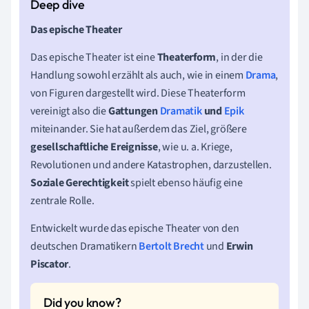
Das epische Theater
Das epische Theater ist eine
Theaterform
, in der die
Handlung sowohl erzählt als auch, wie in einem
Drama
,
von Figuren dargestellt wird. Diese Theaterform
vereinigt also die
Gattungen
Dramatik
und
Epik
miteinander. Sie hat außerdem das Ziel, größere
gesellschaftliche Ereignisse
, wie u. a. Kriege,
Revolutionen und andere Katastrophen, darzustellen.
Soziale Gerechtigkeit
spielt ebenso häufig eine
zentrale Rolle.
Entwickelt wurde das epische Theater von den
deutschen Dramatikern
Bertolt Brecht
und
Erwin
Piscator
.