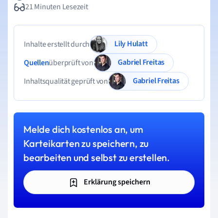
21 Minuten Lesezeit
Lily Hulatt
Inhalte erstellt durch
Gabriel Freitas
Quellen
überprüft von
Gabriel Freitas
Inhaltsqualität geprüft von
Melde dich kostenlos an, um
Karteikarten zu speichern, zu
bearbeiten und selbst zu erstellen.
Erklärung speichern