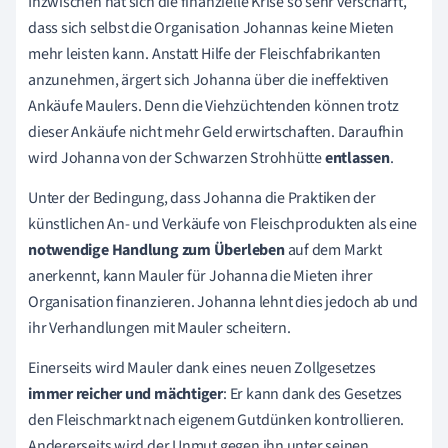
Inzwischen hat sich die finanzielle Krise so sehr verschärft,
dass sich selbst die Organisation Johannas keine Mieten
mehr leisten kann. Anstatt Hilfe der Fleischfabrikanten
anzunehmen, ärgert sich Johanna über die ineffektiven
Ankäufe Maulers. Denn die Viehzüchtenden können trotz
dieser Ankäufe nicht mehr Geld erwirtschaften. Daraufhin
wird Johanna von der Schwarzen Strohhütte
entlassen
.
Unter der Bedingung, dass Johanna die Praktiken der
künstlichen An- und Verkäufe von Fleischprodukten als eine
notwendige Handlung zum Überleben
auf dem Markt
anerkennt, kann Mauler für Johanna die Mieten ihrer
Organisation finanzieren. Johanna lehnt dies jedoch ab und
ihr Verhandlungen mit Mauler scheitern.
Einerseits wird Mauler dank eines neuen Zollgesetzes
immer reicher und mächtiger
: Er kann dank des Gesetzes
den Fleischmarkt nach eigenem Gutdünken kontrollieren.
Andererseits wird der Unmut gegen ihn unter seinen