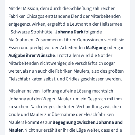
Mit der Mission, dem durch die Schließung zahlreicher
Fabriken Chicagos entstandene Elend der Mitarbeitenden
entgegenzuwirken, ergreift die Leutnantin der Heilsarmee
"Schwarze Strohhütte"
Johanna Dark
folgende
Maßnahmen: Zusammen mit ihren Genossinnen verteilt sie
Essen und predigt vor den Arbeitenden
Mäßigung
oder gar
Aufgabe ihrer Wünsche
. Trotzt allem wird die Not der
Mitarbeitenden nicht weniger, sie verschärft sich sogar
weiter, als nun auch die Fabriken Maulers, also des größten
Fleischfabrikaten selbst, und Cridles geschlossen werden.
Mit einer naiven Hoffnung auf eine Lösung macht sich
Johanna auf den Weg zu Mauler, um ein Gespräch mit ihm
zu suchen.
Nach der gescheiterten Verhandlung zwischen
Cridle und Mauler zur Übernahme der Fleischfabriken
Maulers kommt es zur
Begegnung zwischen Johanna und
Mauler
. Nicht nur erzählt er ihr die Lüge weiter, dass er die