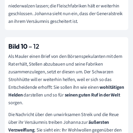
niederwalzen lassen; die Fleischfabriken hält er weiterhin
geschlossen. Johanna sieht nun ein, dass der Generalstreik
an ihrem Versäumnis gescheitert ist.
Bild 10
– 12
Als Mauler einen Brief von den Börsenspekulanten mit dem
Rat erhält, Stellen abzubauen und seine Fabriken
zusammenzulegen, setzt er diesen um. Der Schwarzen
Strohhütte will er weiterhin helfen, weil er sich so das
Entscheidende erhofft: Sie sollen ihn wie einen
wohltätigen
Helden
darstellen und so für
seinen guten Ruf in der Welt
sorgen.
Die Nachricht über den unwirksamen Streik und die Reue
über ihr Versäumnis treiben Johanna zur
äußersten
Verzweiflung
. Sie sieht ein: Ihr Wohlwollen gegenüber den