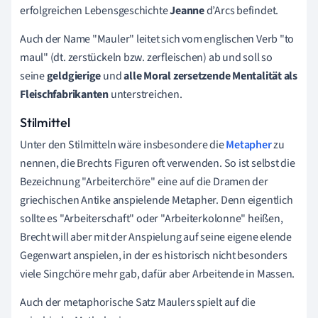
erfolgreichen Lebensgeschichte
Jeanne
d’Arcs befindet.
Auch der Name "Mauler" leitet sich vom englischen Verb "to
maul" (dt. zerstückeln bzw. zerfleischen) ab und soll so
seine
geldgierige
und
alle Moral zersetzende Mentalität als
Fleischfabrikanten
unterstreichen.
Stilmittel
Unter den Stilmitteln wäre insbesondere die
Metapher
zu
nennen, die Brechts Figuren oft verwenden. So ist selbst die
Bezeichnung "Arbeiterchöre" eine auf die Dramen der
griechischen Antike anspielende Metapher. Denn eigentlich
sollte es "Arbeiterschaft" oder "Arbeiterkolonne" heißen,
Brecht will aber mit der Anspielung auf seine eigene elende
Gegenwart anspielen, in der es historisch nicht besonders
viele Singchöre mehr gab, dafür aber Arbeitende in Massen.
Auch der metaphorische Satz Maulers spielt auf die