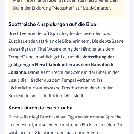
Mehr Information über das Stilmittel Metapher findest
Du in der Erklärung "Metapher" auf StudySmarter.
Spottreiche Anspielungen auf die Bibel
Brecht verwendet oft Sprüche, die die Lesenden bzw.
Zuschauenden stark an die Bibel erinnern. Die siebte Szene
etwa trägt den Titel "Austreibung der Händler aus dem
Tempel" und inhaltlich geht es um die
Vertreibung der
geldgierigen Fleischfabrikanten aus dem Haus durch
Johanna
. Damit zieht Brecht die Szene in der Bibel, in der
Jesus die Händler aus dem Tempel verbannt, ins
Lächerliche, da er etwas so Ernsthaftes in den banalen
Kontext der wirtschaftlichen Welt stellt.
Komik durch derbe Sprache
Nicht selten legt Brecht seinen Figuren eine derbe Sprache
in den Mund, um so einen komischen Effekt zu erzielen. So
wird an einer Stelle über den machthungrigen