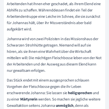
Arbeitenden hat ihnen eher geschadet, als ihrem Elend eine
Abhilfe zu schaffen. Währenddessen findet ein Teil der
Arbeitendentruppe eine Leiche im Schnee, die sie zunächst
für Johannas hält, über ihr Missverständnis aber bald
aufgeklärt wird.
Johanna wird von zwei Polizisten in das Missionshaus der
Schwarzen Strohhütte getragen. Niemand will auf sie
hören, als sie ihnen eine Wahrheit über die Wirtschaft
mitteilen will: Die mächtigen Fleischbosse leben von der Not
der Arbeitenden und der Ausweg aus diesem Elend kann
nur gewaltsam erfolgen.
Das Stück endet mit einem ausgesprochen schlauen
Vorgehen der Fleischbosse gegen die ihr Leben
erschwerende Johanna: Sie lassen sie
heiligsprechen
und
zu einer
Märtyrerin
werden. So machen sie jegliche weitere
Gewaltaktion seitens Johanna
unmöglich
, denn als