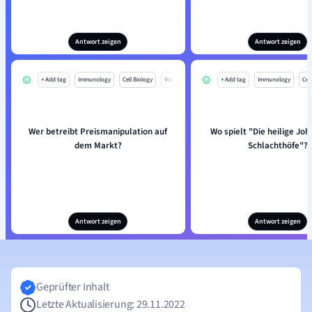
Antwort zeigen
Antwort zeigen
+ Add tag
Immunology
Cell Biology
Mo
+ Add tag
Immunology
Cell
Wer betreibt Preismanipulation auf
Wo spielt "Die heilige Jo
dem Markt?
Schlachthöfe"?
Antwort zeigen
Antwort zeigen
Geprüfter Inhalt
Letzte Aktualisierung: 29.11.2022