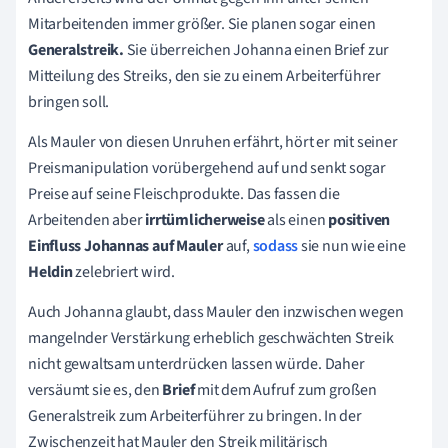
Mitarbeitenden immer größer. Sie planen sogar einen
Generalstreik
.
Sie überreichen Johanna einen Brief zur
Mitteilung des Streiks, den sie zu einem Arbeiterführer
bringen soll.
Als Mauler von diesen Unruhen erfährt, hört er mit seiner
Preismanipulation vorübergehend auf und senkt sogar
Preise auf seine Fleischprodukte. Das fassen die
Arbeitenden aber
irrtümlicherweise
als einen
positiven
Einfluss Johannas auf Mauler
auf,
sodass
sie nun wie eine
Heldin
zelebriert wird.
Auch Johanna glaubt, dass Mauler den inzwischen wegen
mangelnder Verstärkung erheblich geschwächten Streik
nicht gewaltsam unterdrücken lassen würde. Daher
versäumt sie es, den
Brief
mit dem Aufruf zum großen
Generalstreik zum Arbeiterführer zu bringen.
In der
Zwischenzeit hat Mauler den Streik militärisch