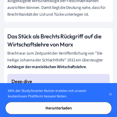
ausgeklügelte Wirtschaftslogik der Fleischfabrikanten
ausrichten können.
Damit liegt die Deutung nahe, dass für
Brecht Naivität der List und Tücke unterlegen ist.
Das Stück als Brechts Rückgriff auf die
Wirtschaftslehre von Marx
Brecht war zum Zeitpunkt der Veröffentlichung von "Die
heilige Johanna der Schlachthöfe" 1932 ein überzeugter
Anhänger der marxistischen Wirtschaftslehre
.
Die marxistische Wirtschaftslehre
94% der StudySmarter-Nutzer erzielen mit unserer
kostenlosen Plattform bessere Noten.
Das Leben der Industrie verwandelt sich in eine
Herunterladen
Reihenfolge von Perioden mittlerer Lebendigkeit,
Prosperität, Überproduktion, Krise und Stagnation. Die