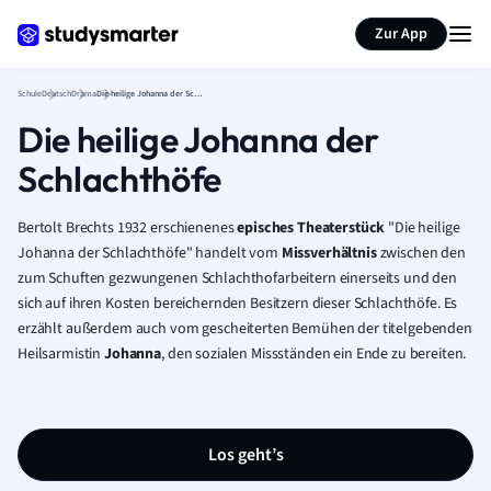
Karteikarten erstellen
Seite zusammenfassen
Zur App
Schule
Deutsch
Drama
Die heilige Johanna der Schlachthöfe
Die heilige Johanna der
Schlachthöfe
Bertolt Brechts 1932 erschienenes
episches Theaterstück
"Die heilige
Johanna der Schlachthöfe" handelt vom
Missverhältnis
zwischen den
zum Schuften gezwungenen Schlachthofarbeitern einerseits und den
sich auf ihren Kosten bereichernden Besitzern dieser Schlachthöfe. Es
erzählt außerdem auch vom gescheiterten Bemühen der titelgebenden
Heilsarmistin
Johanna
, den sozialen Missständen ein Ende zu bereiten.
Los geht’s