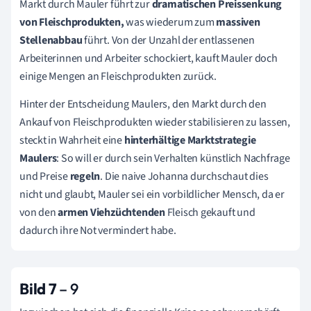
Markt durch Mauler führt zur
dramatischen Preissenkung
von Fleischprodukten,
was wiederum zum
massiven
Stellenabbau
führt. Von der Unzahl der entlassenen
Arbeiterinnen und Arbeiter schockiert, kauft Mauler doch
einige Mengen an Fleischprodukten zurück.
Hinter der Entscheidung Maulers, den Markt durch den
Ankauf von Fleischprodukten wieder stabilisieren zu lassen,
steckt in Wahrheit eine
hinterhältige Marktstrategie
Maulers
: So will er durch sein Verhalten künstlich Nachfrage
und Preise
regeln
. Die naive Johanna durchschaut dies
nicht und glaubt, Mauler sei ein vorbildlicher Mensch, da er
von den
armen Viehzüchtenden
Fleisch gekauft und
dadurch ihre Not vermindert habe.
Bild 7
– 9