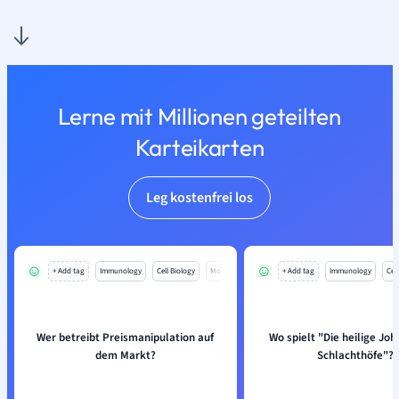
Lerne mit Millionen geteilten
Karteikarten
Leg kostenfrei los
+ Add tag
Immunology
Cell Biology
Mo
+ Add tag
Immunology
Cell
Wer betreibt Preismanipulation auf
Wo spielt "Die heilige Jo
dem Markt?
Schlachthöfe"?