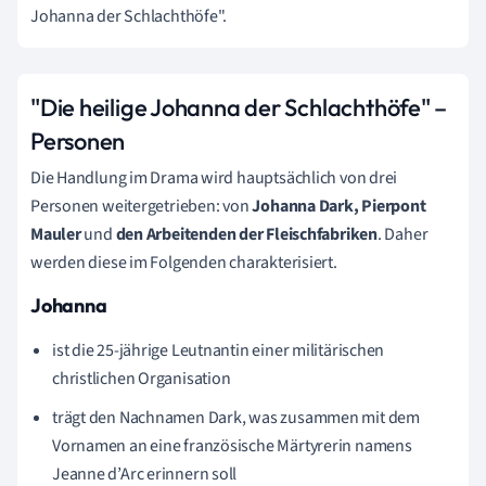
Johanna der Schlachthöfe".
"Die heilige Johanna der Schlachthöfe" –
Personen
Die Handlung im Drama wird hauptsächlich von drei
Personen weitergetrieben: von
Johanna Dark, Pierpont
Mauler
und
den
Arbeitenden der Fleischfabriken
. Daher
werden diese im Folgenden charakterisiert.
Johanna
ist die 25-jährige Leutnantin einer militärischen
christlichen Organisation
trägt den Nachnamen Dark, was zusammen mit dem
Vornamen an eine französische Märtyrerin namens
Jeanne d’Arc erinnern soll