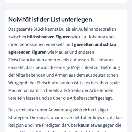
Naivität ist der List unterlegen
Das gesamte Stück kannst Du als ein Aufeinanderprallen
zwischen
höchst naiven Figuren
wie u. a. Johanna und
ihren Genossinnen einerseits und
gewieften und schlau
agierenden Figuren
wie Mauler und anderen
Fleischfabrikanten andererseits auffassen. Bis Johanna
einsieht, dass Gewalt die einzige Möglichkeit zur Befreiung
der Mitarbeitenden und Armen aus dem ausbeuterischen
Würgegriff der Fleischfabrikanten ist, ist es bereits zu spät:
Mauler hat nämlich bereits alle Streiks der Arbeitenden
vereiteln lassen und so über die Arbeiterschaft gesiegt.
Das erreicht er unter Anwendung zahlreicher listiger
Strategien. Die naive Johanna versteht allerdings nicht, dass
Religion und ihre Predigten darüber
kaum
etwas gegen die