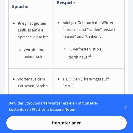
Beispiele
Sprache
häufiger Gebrauch der Wörter
Krieg hat großen
"fressen" und "saufen"
anstatt
Einfluss auf die
"essen" und "trinken":
Sprache, diese ist:
"
... verfressen ist bis
verroht und
1
animalisch
dorthinaus."
Wörter aus dem
z. B.: "Vieh", "herumgesaut",
tierischen Bereich
"Maul"
94% der StudySmarter-Nutzer erzielen mit unserer
Schimpfwörter
z. B.: "Brut", "Lumpen", "Teufel"
kostenlosen Plattform bessere Noten.
Herunterladen
1
Antithesen, die mit
"...erst der Krieg schafft Ordnung."