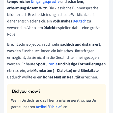
temporeicher
Umgangssprache
und
scharfem,
erbarmungslosem Witz.
Die klassische Bühnensprache
bildete nach Brechts Meinung nicht die Wirklichkeit ab,
daher entschied er sich, ein
volksnahes
Deutsch
zu
verwenden. Vor allem
Dialekte
spielten dabei eine große
Rolle.
Brecht schrieb jedoch auch sehr
sachlich und distanziert
,
was den Zuschauer*innen ein kritisches Hinterfragen
ermöglicht, da sie nicht in die Geschichte hineingezogen
werden. Er baute
Spott,
Ironie
und bissige Formulierungen
ebenso ein, wie
Mundarten (= Dialekte) und Bibelzitate
.
Dadurch wollte er ein
hohes Maß an Realität
erreichen.
Wenn Du dich für das Thema interessierst, schau Dir
gerne unseren
Artikel
"
Dialekt
" an!