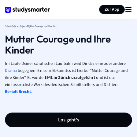
Karteikarten erstellen
Seite zusammenfassen
Zur App
Schule
Deutsch
Drama
Mutter Courage und Ihre Kinder
Mutter Courage und Ihre
Kinder
Im Laufe Deiner schulischen Laufbahn wird Dir das eine oder andere
Drama
begegnen. Ein sehr Bekanntes ist hierbei "Mutter Courage und
ihre Kinder". Es wurde
1941 in Zürich uraufgeführt
und ist das
einflussreichste Werk des deutschen Schriftstellers und Dichters
Bertolt Brecht
.
Los geht’s