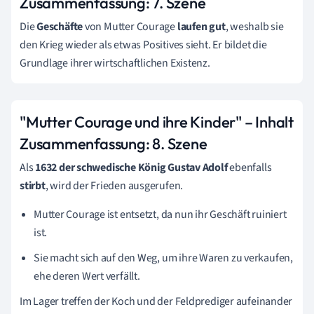
Zusammenfassung:
7. Szene
Die
Geschäfte
von Mutter Courage
laufen gut
, weshalb sie
den Krieg wieder als etwas Positives sieht. Er bildet die
Grundlage ihrer wirtschaftlichen Existenz.
"Mutter Courage und ihre Kinder" – Inhalt
Zusammenfassung:
8. Szene
Als
1632
der schwedische König Gustav Adolf
ebenfalls
stirbt
, wird der Frieden ausgerufen.
Mutter Courage ist entsetzt, da nun ihr Geschäft ruiniert
ist.
Sie macht sich auf den Weg, um ihre Waren zu verkaufen,
ehe deren Wert verfällt.
Im Lager treffen der Koch und der Feldprediger aufeinander