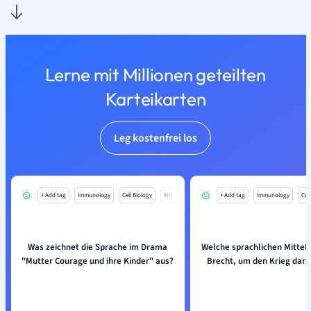
Lerne mit Millionen geteilten
Karteikarten
Leg kostenfrei los
+ Add tag
Immunology
Cell Biology
Mo
+ Add tag
Immunology
Cell
Was zeichnet die Sprache im Drama
Welche sprachlichen Mittel
"Mutter Courage und ihre Kinder" aus?
Brecht, um den Krieg darz