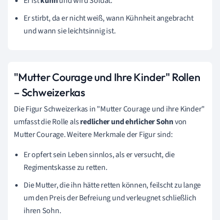
Er ist
kühn
und wird Soldat.
Er stirbt, da er nicht weiß, wann Kühnheit angebracht
und wann sie leichtsinnig ist.
"Mutter Courage und Ihre Kinder" Rollen
–
Schweizerkas
Die Figur Schweizerkas in
"Mutter Courage und ihre Kinder"
umfasst die Rolle als
redlicher und ehrlicher Sohn
von
Mutter Courage. Weitere Merkmale der Figur sind:
Er opfert sein Leben sinnlos, als er versucht, die
Regimentskasse zu retten.
Die Mutter, die ihn hätte retten können, feilscht zu lange
um den Preis der Befreiung und verleugnet schließlich
ihren Sohn.