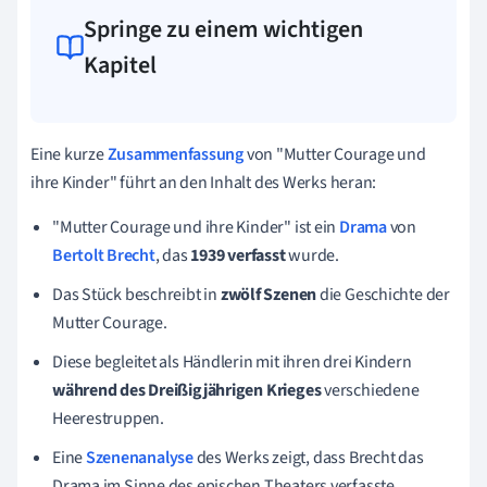
Springe zu einem wichtigen
Kapitel
Eine kurze
Zusammenfassung
von "Mutter Courage und
ihre Kinder" führt an den Inhalt des Werks heran:
"Mutter Courage und ihre Kinder" ist ein
Drama
von
Bertolt Brecht
, das
1939 verfasst
wurde.
Das Stück beschreibt in
zwölf Szenen
die Geschichte der
Mutter Courage.
Diese begleitet als Händlerin mit ihren drei Kindern
während des Dreißigjährigen Krieges
verschiedene
Heerestruppen.
Eine
Szenenanalyse
des Werks zeigt, dass Brecht das
Drama im Sinne des epischen Theaters verfasste.