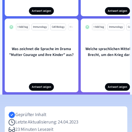
Antwort zeigen
Antwort zeigen
+ Add tag
Immunology
Cell Biology
Mo
+ Add tag
Immunology
Cell
Was zeichnet die Sprache im Drama
Welche sprachlichen Mittel
"Mutter Courage und ihre Kinder" aus?
Brecht, um den Krieg darz
Antwort zeigen
Antwort zeigen
Geprüfter Inhalt
Letzte Aktualisierung: 24.04.2023
23 Minuten Lesezeit