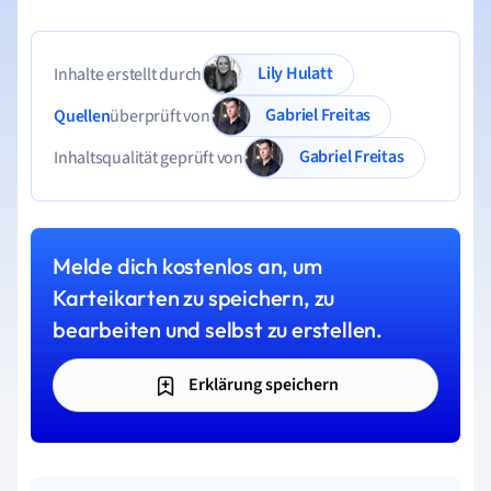
Lily Hulatt
Inhalte erstellt durch
Gabriel Freitas
Quellen
überprüft von
Gabriel Freitas
Inhaltsqualität geprüft von
Melde dich kostenlos an, um
Karteikarten zu speichern, zu
bearbeiten und selbst zu erstellen.
Erklärung speichern