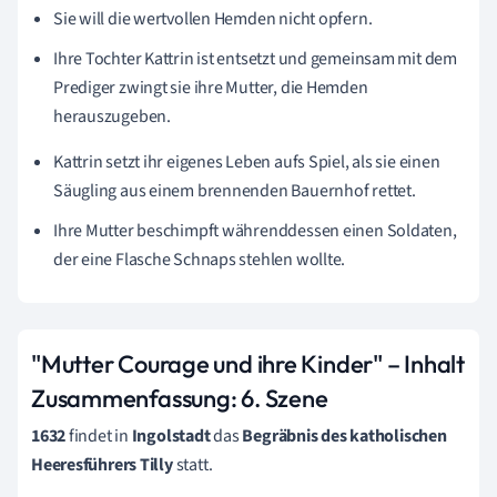
Sie will die wertvollen Hemden nicht opfern.
Ihre Tochter Kattrin ist entsetzt und gemeinsam mit dem
Prediger zwingt sie ihre Mutter, die Hemden
herauszugeben.
Kattrin setzt ihr eigenes Leben aufs Spiel, als sie einen
Säugling aus einem brennenden Bauernhof rettet.
Ihre Mutter beschimpft währenddessen einen Soldaten,
der eine Flasche Schnaps stehlen wollte.
"Mutter Courage und ihre Kinder" – Inhalt
Zusammenfassung:
6. Szene
1632
findet in
Ingolstadt
das
Begräbnis des katholischen
Heeresführers Tilly
statt.