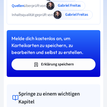
Gabriel Freitas
Quellen
überprüft von
Gabriel Freitas
Inhaltsqualität geprüft von
Melde dich kostenlos an, um
Karteikarten zu speichern, zu
bearbeiten und selbst zu erstellen.
Erklärung speichern
Springe zu einem wichtigen
Kapitel