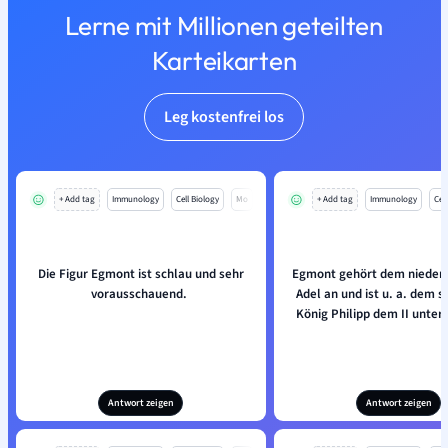
Lerne mit Millionen geteilten
Karteikarten
Leg kostenfrei los
+ Add tag
Immunology
Cell Biology
Mo
+ Add tag
Immunology
Cell
Die Figur Egmont ist schlau und sehr
Egmont gehört dem nieder
vorausschauend.
Adel an und ist u. a. dem 
König Philipp dem II unte
Antwort zeigen
Antwort zeigen