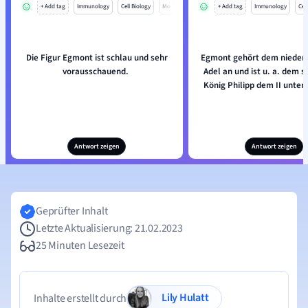
+ Add tag
Immunology
Cell Biology
Mo
+ Add tag
Immunology
Cell
Die Figur Egmont ist schlau und sehr
Egmont gehört dem nieder
vorausschauend.
Adel an und ist u. a. dem 
König Philipp dem II unte
Antwort zeigen
Antwort zeigen
Geprüfter Inhalt
Letzte Aktualisierung: 21.02.2023
25 Minuten Lesezeit
Lily Hulatt
Inhalte erstellt durch