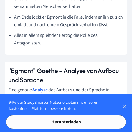
versammelten Menschen verhaften.
Am Ende lockt er Egmont in die Falle, indem er ihn zu sich
einlädt und nach einem Gespräch verhaften lässt.
Alles in allem spielt der Herzog die Rolle des
Antagonisten.
"Egmont" Goethe – Analyse von Aufbau
und Sprache
Eine genaue
Analyse
des Aufbaus und der Sprache in
"Egmont" kann das Verständnis erleichtern. Unter Aufbau
94% der StudySmarter-Nutzer erzielen mit unserer
ist die äußere Form des Dramas zu verstehen, während eine
kostenlosen Plattform bessere Noten.
auffällige Wortwahl z. B. zu den sprachlichen Aspekten
gehört.
Herunterladen