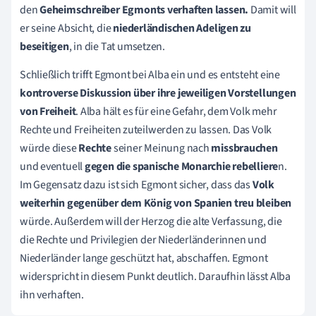
den
Geheimschreiber Egmonts verhaften
lassen.
Damit
will
er seine Absicht, die
niederländischen Adeligen zu
beseitigen
, in die Tat umsetzen.
Schließlich trifft Egmont bei Alba ein und es entsteht eine
kontroverse Diskussion über ihre jeweiligen Vorstellungen
von Freiheit
. Alba hält es für eine Gefahr, dem Volk mehr
Rechte und Freiheiten zuteilwerden zu lassen. Das Volk
würde diese
Rechte
seiner Meinung nach
missbrauchen
und eventuell
gegen die spanische Monarchie rebelliere
n.
Im Gegensatz dazu ist sich Egmont sicher, dass das
Volk
weiterhin gegenüber dem König von Spanien treu bleiben
würde. Außerdem will der Herzog die alte Verfassung, die
die Rechte und Privilegien der Niederländerinnen und
Niederländer lange geschützt hat, abschaffen. Egmont
widerspricht in diesem Punkt deutlich. Daraufhin lässt Alba
ihn verhaften.