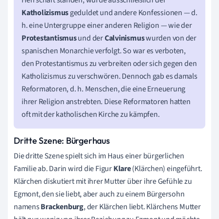
Katholizismus
geduldet und andere Konfessionen — d.
h. eine Untergruppe einer anderen Religion — wie der
Protestantismus
und der
Calvinismus
wurden von der
spanischen Monarchie verfolgt. So war es verboten,
den Protestantismus zu verbreiten oder sich gegen den
Katholizismus zu verschwören. Dennoch gab es damals
Reformatoren, d. h. Menschen, die eine Erneuerung
ihrer Religion anstrebten. Diese Reformatoren hatten
oft mit der katholischen Kirche zu kämpfen.
Dritte Szene: Bürgerhaus
Die dritte Szene spielt sich im Haus einer bürgerlichen
Familie ab. Darin wird die Figur
Klare
(Klärchen) eingeführt.
Klärchen diskutiert mit ihrer Mutter über ihre Gefühle zu
Egmont, den sie liebt, aber auch zu einem Bürgersohn
namens
Brackenburg
, der Klärchen liebt. Klärchens Mutter