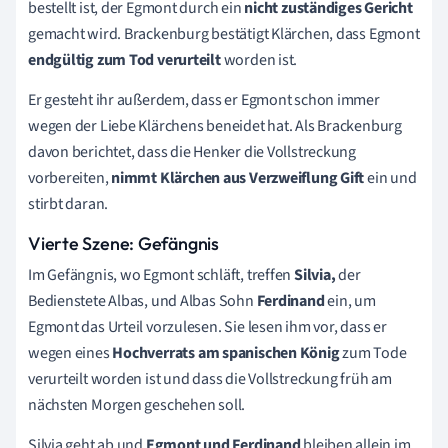
bestellt ist, der Egmont durch ein
nicht zuständiges Gericht
gemacht wird. Brackenburg bestätigt Klärchen, dass Egmont
endgültig zum Tod verurteilt
worden ist.
Er gesteht ihr außerdem, dass er Egmont schon immer
wegen der Liebe Klärchens beneidet hat. Als Brackenburg
davon berichtet, dass die Henker die Vollstreckung
vorbereiten,
nimmt Klärchen aus Verzweiflung Gift
ein und
stirbt daran.
Vierte Szene: Gefängnis
Im Gefängnis, wo Egmont schläft, treffen
Silvia,
der
Bedienstete Albas, und Albas Sohn
Ferdinand
ein, um
Egmont das Urteil vorzulesen. Sie lesen ihm vor, dass er
wegen eines
Hochverrats am spanischen König
zum Tode
verurteilt worden ist und dass die Vollstreckung früh am
nächsten Morgen geschehen soll.
Silvia geht ab und
Egmont und Ferdinand
bleiben allein im