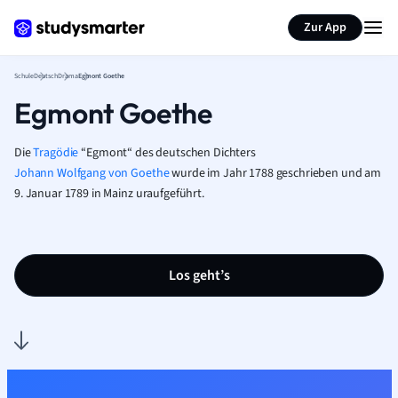
Karteikarten erstellen
Seite zusammenfassen
Zur App
Schule
Deutsch
Drama
Egmont Goethe
Egmont Goethe
Die
Tragödie
“Egmont“ des deutschen Dichters
Johann Wolfgang von Goethe
wurde im Jahr 1788 geschrieben und am
9. Januar 1789 in Mainz uraufgeführt.
Los geht’s