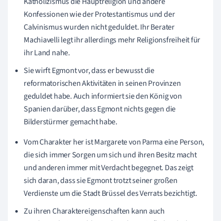
Katholizismus die Hauptreligion und andere
Konfessionen wie der Protestantismus und der
Calvinismus wurden nicht geduldet.
Ihr Berater
Machiavelli legt ihr allerdings mehr Religionsfreiheit für
ihr Land nahe.
Sie wirft Egmont vor, dass er bewusst die
reformatorischen Aktivitäten in seinen Provinzen
geduldet habe.
Auch informiert sie den König von
Spanien darüber, dass Egmont nichts gegen die
Bilderstürmer gemacht habe.
Vom Charakter her ist Margarete von Parma eine Person,
die sich immer Sorgen um sich und ihren Besitz macht
und anderen immer mit Verdacht begegnet. Das zeigt
sich daran, dass sie Egmont trotzt seiner großen
Verdienste um die Stadt Brüssel des Verrats bezichtigt.
Zu ihren Charaktereigenschaften kann auch