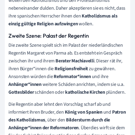
wollen den Katholizismus und den Protestantismus
nebeneinander dulden. Daher akzeptieren sie es nicht, dass
ihre spanischen Herrscher ihnen den
Katholizismus als
einzig gültige Religion aufzwingen
wollen.
Zweite Szene: Palast der Regentin
Die zweite Szene spielt sich im Palast der niederländischen
Regentin Margaret von Parma ab. Es entsteht ein Gespräch
zwischen ihr und ihrem
Berater
Machiavelli
. Dieser rät ihr,
ihren Bürger*innen die
Religionsfreiheit
zu gewähren.
Ansonsten würden die
Reformator*innen
und ihre
Anhänger*innen
weitere Schäden anrichten, indem sie u.a.
Gottesbilder
schänden oder
katholische Kirchen
plündern.
Die Regentin aber lehnt den Vorschlag scharf ab und
informiert ihren Bruder, den
König von Spanien
und
Patron
des Katholizismus
, über den
Bildersturm durch die
Anhänger*innen der Reformatoren
.
Überdies wirft sie dem