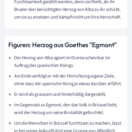
Furchtsamkeit gezählt werden, denn sie flieht, als ihr
Bruder den berüchtigten Herzog von Alba zu ihr schickt,
um sie zu ersetzen und kämpft nicht um ihre Herrschaft.
Figuren:
Herzog aus Goethes "Egmont"
Der Herzog von Alba agiert im Drama scheinbar im
Auftrag des spanischen Königs.
Am Ende verfolgt er mit der Hinrichtung eigene Ziele,
ohne dass der spanische König je etwas darüber erfährt.
Er wird als grausam und hinterhältig dargestellt.
Im Gegensatz zu Egmont, den das Volk in Brüssel liebt,
wird der Herzog um seine Brutalität gefürchtet.
Um die Menschen in Brüssel furchtsam zu machen, lässt
er bei seiner Ankunft dort eine Gruppe von öffentlich