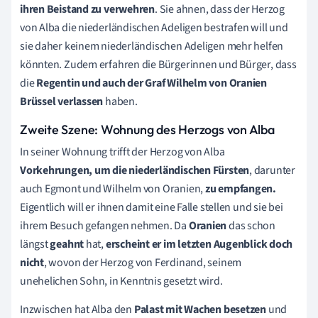
ihren Beistand zu verwehren
. Sie ahnen, dass der Herzog
von Alba die niederländischen Adeligen bestrafen will und
sie daher keinem niederländischen Adeligen mehr helfen
könnten. Zudem erfahren die Bürgerinnen und Bürger, dass
die
Regentin und auch der Graf Wilhelm von Oranien
Brüssel verlassen
haben.
Zweite Szene: Wohnung des Herzogs von Alba
In seiner Wohnung trifft der Herzog von Alba
Vorkehrungen, um die niederländischen Fürsten
, darunter
auch Egmont und Wilhelm von Oranien,
zu empfangen.
Eigentlich will er ihnen damit eine Falle stellen und sie bei
ihrem Besuch gefangen nehmen. Da
Oranien
das schon
längst
geahnt
hat,
erscheint er im letzten Augenblick doch
nicht
, wovon der Herzog von Ferdinand, seinem
unehelichen Sohn, in Kenntnis gesetzt wird.
Inzwischen hat Alba den
Palast mit Wachen besetzen
und