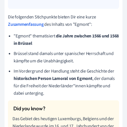
Die folgenden Stichpunkte bieten Dir eine kurze
Zusammenfassung
des Inhalts von "Egmont":
"Egmont" thematisiert
die Jahre zwischen 1566 und 1568
in Brüssel
Brüssel stand damals unter spanischer Herrschaft und
kämpfte um die Unabhängigkeit.
Im Vordergrund der Handlung steht die Geschichte der
historischen Person Lamoral von Egmont
, der damals
für die Freiheit der Niederländer*innen kämpfte und
dabei unterging.
Das Gebiet des heutigen Luxemburgs, Belgiens und der
Niederlande wurde im 16. und 17. Jahrhundert von der