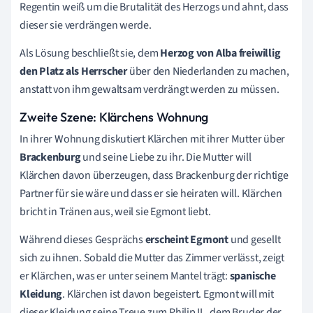
Regentin weiß um die Brutalität des Herzogs und ahnt, dass
dieser sie verdrängen werde.
Als Lösung beschließt sie, dem
Herzog von Alba freiwillig
den Platz als Herrscher
über den Niederlanden zu machen,
anstatt von ihm gewaltsam verdrängt werden zu müssen.
Zweite Szene: Klärchens Wohnung
In ihrer Wohnung diskutiert Klärchen mit ihrer Mutter über
Brackenburg
und seine Liebe zu ihr. Die Mutter will
Klärchen davon überzeugen, dass Brackenburg der richtige
Partner für sie wäre und dass er sie heiraten will. Klärchen
bricht in Tränen aus, weil sie Egmont liebt.
Während dieses Gesprächs
erscheint Egmont
und gesellt
sich zu ihnen. Sobald die Mutter das Zimmer verlässt, zeigt
er Klärchen, was er unter seinem Mantel trägt:
spanische
Kleidung
. Klärchen ist davon begeistert. Egmont will mit
dieser Kleidung seine Treue zum Philip II., dem Bruder der