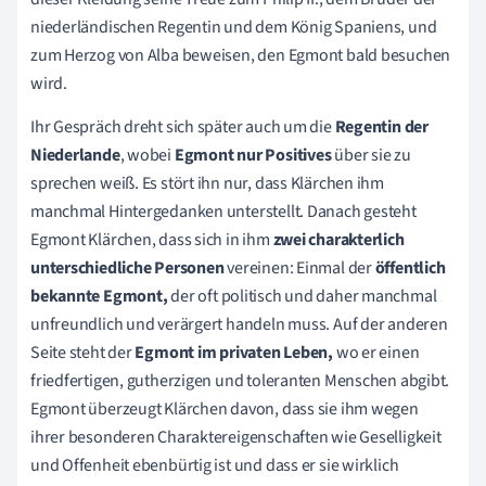
niederländischen Regentin und dem König Spaniens, und
zum Herzog von Alba beweisen, den Egmont bald besuchen
wird.
Ihr Gespräch dreht sich später auch um die
Regentin der
Niederlande
, wobei
Egmont nur Positives
über sie zu
sprechen weiß. Es stört ihn nur, dass Klärchen ihm
manchmal Hintergedanken unterstellt. Danach gesteht
Egmont Klärchen, dass sich in ihm
zwei charakterlich
unterschiedliche Personen
vereinen: Einmal der
öffentlich
bekannte Egmont,
der oft politisch und daher manchmal
unfreundlich und verärgert handeln muss. Auf der anderen
Seite steht der
Egmont im privaten Leben,
wo er einen
friedfertigen, gutherzigen und toleranten Menschen abgibt.
Egmont überzeugt Klärchen davon, dass sie ihm wegen
ihrer besonderen Charaktereigenschaften wie Geselligkeit
und Offenheit ebenbürtig ist und dass er sie wirklich