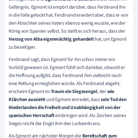
Gefängnis. Egmont ist empört darüber, dass Ferdinand ihn
in die Falle gelockt hat. Ferdinand erwidert aber, dass er von
den Absichten seines Vaters ebenso wenig wusste, wie der
König von Spanien selbst. So stellt es sich heraus, dass der
Herzog von Alba eigenmächtig gehandelt
hat, um Egmont
zu beseitigen.
Ferdinand sagt, dass Egmont für ihn schon immer ein
Vorbild gewesen ist. Egmont fühlt sich dankbar, obwohl er
die Hoffnung aufgibt, dass Ferdinand ihm vielleicht noch
eine Rettung ermöglichen würde. Als Ferdinand abgeht,
erscheint Egmont im
Traum ein Siegesengel
, der
wie
Klärchen aussieht
und Egmont einredet, dass
sein Tod den
Niederlanden die Freiheit und Unabhängigkeit von der
spanischen Herrschaft
einbringen wird. Als Zeichen seines
Sieges reicht der Engel ihm den Lorbeerkranz.
Als Egmont am nächsten Morgen die
Bereitschaft zum