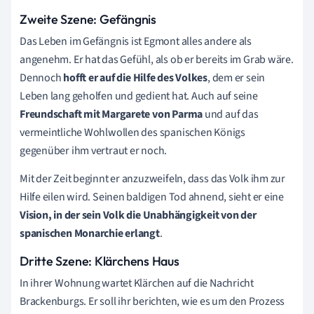
Zweite Szene: Gefängnis
Das Leben im Gefängnis ist Egmont alles andere als
angenehm. Er hat das Gefühl, als ob er bereits im Grab wäre.
Dennoch
hofft er auf die Hilfe des Volkes
, dem er sein
Leben lang geholfen und gedient hat. Auch auf seine
Freundschaft mit Margarete von Parma
und auf das
vermeintliche Wohlwollen des spanischen Königs
gegenüber ihm vertraut er noch.
Mit der Zeit beginnt er anzuzweifeln, dass das Volk ihm zur
Hilfe eilen wird. Seinen baldigen Tod ahnend, sieht er eine
Vision, in der sein Volk die Unabhängigkeit von der
spanischen Monarchie erlangt
.
Dritte Szene: Klärchens Haus
In ihrer Wohnung wartet Klärchen auf die Nachricht
Brackenburgs. Er soll ihr berichten, wie es um den Prozess