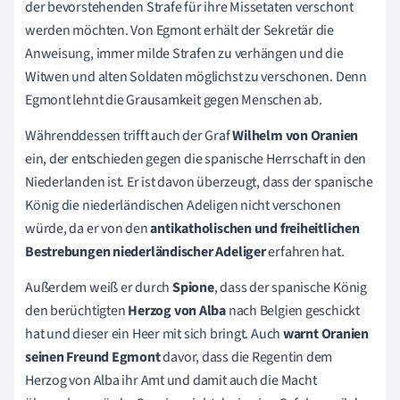
der bevorstehenden Strafe für ihre Missetaten verschont
werden möchten. Von Egmont erhält der Sekretär die
Anweisung, immer milde Strafen zu verhängen und die
Witwen und alten Soldaten möglichst zu verschonen. Denn
Egmont lehnt die Grausamkeit gegen Menschen ab.
Währenddessen trifft auch der Graf
Wilhelm von Oranien
ein, der entschieden gegen die spanische Herrschaft in den
Niederlanden ist. Er ist davon überzeugt, dass der spanische
König die niederländischen Adeligen nicht verschonen
würde, da er von den
antikatholischen und freiheitlichen
Bestrebungen niederländischer Adeliger
erfahren hat.
Außerdem weiß er durch
Spione
, dass der spanische König
den berüchtigten
Herzog von Alba
nach Belgien geschickt
hat und dieser ein Heer mit sich bringt. Auch
warnt Oranien
seinen Freund Egmont
davor, dass die Regentin dem
Herzog von Alba ihr Amt und damit auch die Macht