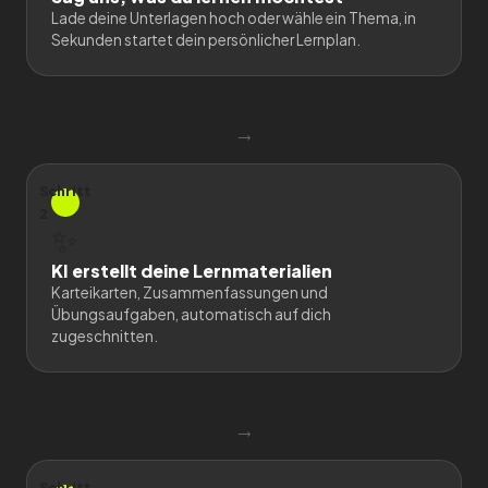
Lade deine Unterlagen hoch oder wähle ein Thema, in
Sekunden startet dein persönlicher Lernplan.
→
Schritt
2
✨
KI erstellt deine Lernmaterialien
Karteikarten, Zusammenfassungen und
Übungsaufgaben, automatisch auf dich
zugeschnitten.
→
Schritt