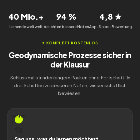
40 Mio.+
94 %
4,8 ★
Lernende weltweit
berichten bessere Noten
App-Store-Bewertung
✦ KOMPLETT KOSTENLOS
Geodynamische Prozesse sicher in
der Klausur
Schluss mit stundenlangem Pauken ohne Fortschritt. In
drei Schritten zu besseren Noten, wissenschaftlich
bewiesen.
Schritt
1
📂
Sag uns, was du lernen möchtest