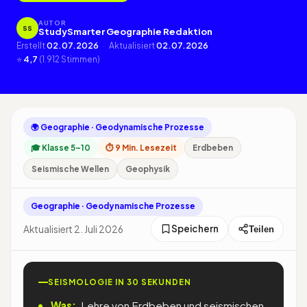
AUTOR
SS
StudySmarter Geographie Redaktion
Erstellt
02.07.2026
·
Aktualisiert
02.07.2026
·
⭐
4,7
(1.912 Stimmen)
🌍 Geographie · Geodynamische Prozesse
🎓 Klasse 5–10
⏱ 9 Min. Lesezeit
Erdbeben
Seismische Wellen
Geophysik
Geographie · Geodynamische Prozesse
Speichern
Aktualisiert 2. Juli 2026
Teilen
SEISMOLOGIE IN 30 SEKUNDEN
Was:
Lehre von Erdbeben und seismischen