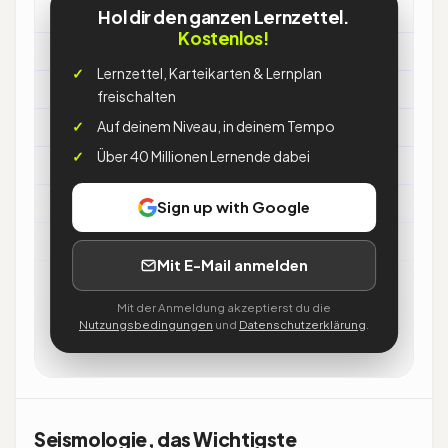
Seismologie
Hol dir den ganzen Lernzettel.
Kostenlos!
Was
Lernzettel, Karteikarten & Lernplan
freischalten
→
Lehre von Erdbeben & seismischen
Auf deinem Niveau, in deinem Tempo
Wellen
Über 40 Millionen Lernende dabei
Wellen
Sign up with Google
→
P (schnell) vor S vor Oberflächenwellen
Mit E-Mail anmelden
Merke
Mit der Anmeldung akzeptierst du die
Nutzungsbedingungen
und
Datenschutzerklärung
.
→
Magnitude (Quelle) ist nicht Intensität
(Ort)
Seismologie, das Wichtigste