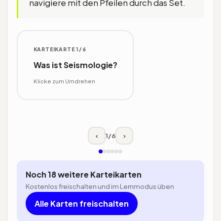
navigiere mit den Pfeilen durch das Set.
KARTEIKARTE 1/6
ANTWORT
Was ist Seismologie?
Die Lehre von Erdbeben und der
Ausbreitung seismischer Wellen in
Klicke zum Umdrehen
Festkörpern, ein Teilgebiet der
Geophysik.
Klicke zum Umdrehen
1
/
6
‹
›
Noch 18 weitere Karteikarten
Kostenlos freischalten und im Lernmodus üben
Alle Karten freischalten