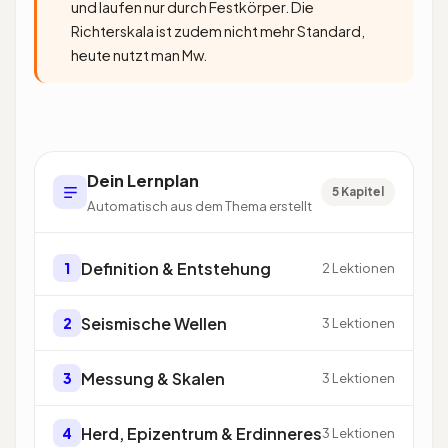
und laufen nur durch Festkörper. Die
Richterskala ist zudem nicht mehr Standard,
heute nutzt man Mw.
Dein Lernplan
5 Kapitel
Automatisch aus dem Thema erstellt
Definition & Entstehung
1
2 Lektionen
Seismische Wellen
2
3 Lektionen
Messung & Skalen
3
3 Lektionen
Herd, Epizentrum & Erdinneres
4
3 Lektionen