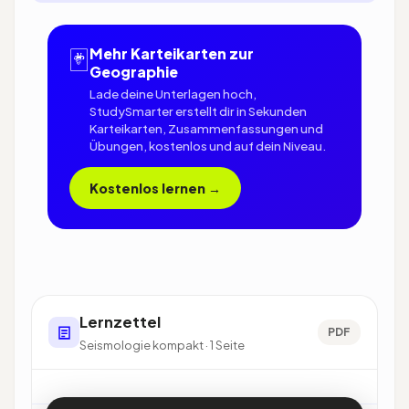
🃏
Mehr Karteikarten zur
Geographie
Lade deine Unterlagen hoch,
StudySmarter erstellt dir in Sekunden
Karteikarten, Zusammenfassungen und
Übungen, kostenlos und auf dein Niveau.
Kostenlos lernen →
Lernzettel
PDF
Seismologie kompakt · 1 Seite