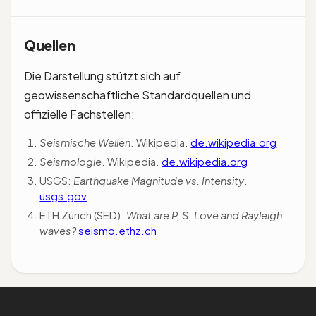
starke Beben zuverlässig erfasst. Beide messen
Seismische Wellen ändern an Materialgrenzen ihre
die Energie an der Quelle.
Geschwindigkeit. Aus ihrem Laufweg schließt man
auf den Schalenbau. So belegt die S-Wellen-
Quellen
Schattenzone den flüssigen äußeren Kern; Inge
Lehmann wies 1936 den festen inneren Kern nach.
Die Darstellung stützt sich auf
geowissenschaftliche Standardquellen und
offizielle Fachstellen:
Seismische Wellen
. Wikipedia.
de.wikipedia.org
Seismologie
. Wikipedia.
de.wikipedia.org
USGS:
Earthquake Magnitude vs. Intensity
.
usgs.gov
ETH Zürich (SED):
What are P, S, Love and Rayleigh
waves?
seismo.ethz.ch