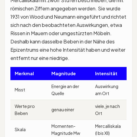
Mercalliskala mit zwölf Stufen beschrieben, die mit
römischen Ziffern angegeben werden. Sie wurde
1931 von Wood und Neumann eingeführt und richtet
sich nach den beobachteten Auswirkungen, etwa
Rissen in Mauern oder umgestürzten Möbeln.
Deshalb kann dasselbe Beben in der Nähe des
Epizentrums eine hohe Intensität haben und weiter
entfernt nur eine niedrige.
Merkmal
Magnitude
Intensität
Energie an der
Auswirkung
Misst
Quelle
am Ort
Werte pro
viele, je nach
genau einer
Beben
Ort
Momenten-
Mercalliskala
Skala
Magnitude Mw
(I bis XII)