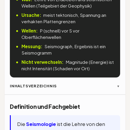
Wellen (Teilgebiet der Geophysik)
Ursache:
meist tektonisch, Spannung an
verhakten Plattengrenzen
Wellen:
P (schnell) vor S vor
Oberflächenwellen
Messung:
Seismograph, Ergebnis ist ein
Seismogramm
Nicht verwechseln:
Magnitude (Energie) ist
nicht Intensität (Schaden vor Ort)
INHALTSVERZEICHNIS
▼
Definition und Fachgebiet
Die
Seismologie
ist die Lehre von den