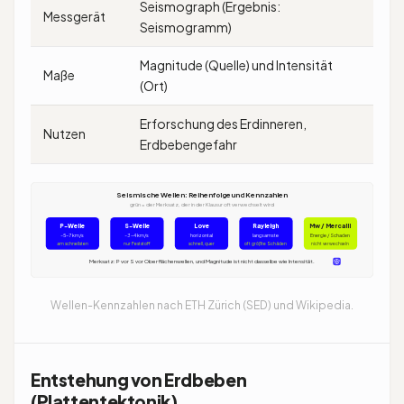
Seismograph (Ergebnis:
Messgerät
Seismogramm)
Magnitude (Quelle) und Intensität
Maße
(Ort)
Erforschung des Erdinneren,
Nutzen
Erdbebengefahr
Seismische Wellen: Reihenfolge und Kennzahlen
grün = der Merksatz, der in der Klausur oft verwechselt wird
P-Welle
S-Welle
Love
Rayleigh
Mw / Mercalli
~5-7 km/s
~3-4 km/s
horizontal
langsamste
Energie / Schaden
am schnellsten
nur Feststoff
schnell, quer
oft größte Schäden
nicht verwechseln
Merksatz: P vor S vor Oberflächenwellen, und Magnitude ist nicht dasselbe wie Intensität.
Wellen-Kennzahlen nach ETH Zürich (SED) und Wikipedia.
Entstehung von Erdbeben
(Plattentektonik)