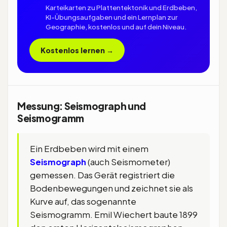
Karteikarten zu Plattentektonik und Erdbeben,
KI-Übungsaufgaben und ein Lernplan zur
Geographie, kostenlos und auf dein Niveau.
Kostenlos lernen →
Messung: Seismograph und
Seismogramm
Ein Erdbeben wird mit einem
Seismograph
(auch Seismometer)
gemessen. Das Gerät registriert die
Bodenbewegungen und zeichnet sie als
Kurve auf, das sogenannte
Seismogramm. Emil Wiechert baute 1899