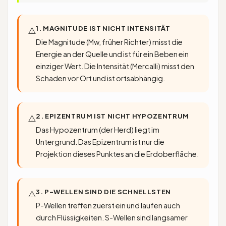
1. MAGNITUDE IST NICHT INTENSITÄT
⚠️
Die Magnitude (Mw, früher Richter) misst die
Energie an der Quelle und ist für ein Beben ein
einziger Wert. Die Intensität (Mercalli) misst den
Schaden vor Ort und ist ortsabhängig.
2. EPIZENTRUM IST NICHT HYPOZENTRUM
⚠️
Das Hypozentrum (der Herd) liegt im
Untergrund. Das Epizentrum ist nur die
Projektion dieses Punktes an die Erdoberfläche.
3. P-WELLEN SIND DIE SCHNELLSTEN
⚠️
P-Wellen treffen zuerst ein und laufen auch
durch Flüssigkeiten. S-Wellen sind langsamer