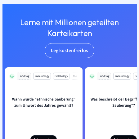
Lerne mit Millionen geteilten
Karteikarten
Leg kostenfrei los
+ Add tag
Immunology
Cell Biology
Mo
+ Add tag
Immunology
Cell
Wann wurde "ethnische Säuberung"
Was beschreibt der Begriff 
zum Unwort des Jahres gewählt?
Säuberung“?