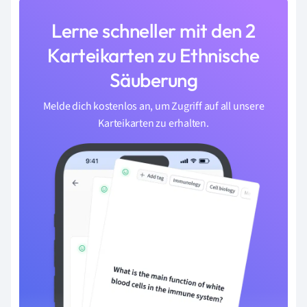
Lerne schneller mit den 2
Karteikarten zu Ethnische
Säuberung
Melde dich kostenlos an, um Zugriff auf all unsere
Karteikarten zu erhalten.