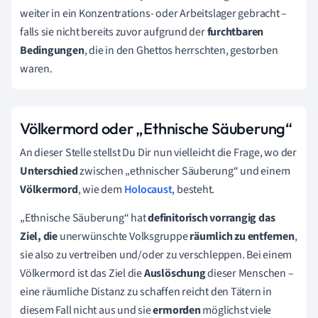
weiter in ein Konzentrations- oder Arbeitslager gebracht –
falls sie nicht bereits zuvor aufgrund der
furchtbaren
Bedingungen
, die in den Ghettos herrschten, gestorben
waren.
Völkermord oder „Ethnische Säuberung“
An dieser Stelle stellst Du Dir nun vielleicht die Frage, wo der
Unterschied
zwischen „ethnischer Säuberung“ und einem
Völkermord
, wie dem
Holocaust
, besteht.
„Ethnische Säuberung“ hat
definitorisch vorrangig das
Ziel, die
unerwünschte Volksgruppe
räumlich zu entfernen
,
sie also zu vertreiben und/oder zu verschleppen. Bei einem
Völkermord ist das Ziel die
Auslöschung
dieser Menschen –
eine räumliche Distanz zu schaffen reicht den Tätern in
diesem Fall nicht aus und sie
ermorden
möglichst viele