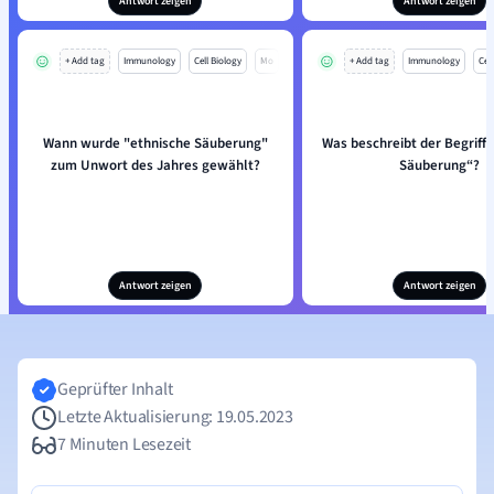
Antwort zeigen
Antwort zeigen
+ Add tag
Immunology
Cell Biology
Mo
+ Add tag
Immunology
Cell
Wann wurde "ethnische Säuberung"
Was beschreibt der Begriff 
zum Unwort des Jahres gewählt?
Säuberung“?
Antwort zeigen
Antwort zeigen
Geprüfter Inhalt
Letzte Aktualisierung: 19.05.2023
7 Minuten Lesezeit