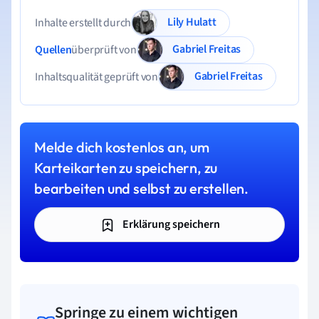
Lily Hulatt
Inhalte erstellt durch
Gabriel Freitas
Quellen
überprüft von
Gabriel Freitas
Inhaltsqualität geprüft von
Melde dich kostenlos an, um
Karteikarten zu speichern, zu
bearbeiten und selbst zu erstellen.
Erklärung speichern
Springe zu einem wichtigen