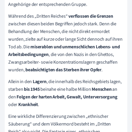
Angehörige der entsprechenden Gruppe.
Während des „Dritten Reiches“
verflossen die Grenzen
zwischen diesen beiden Begriffen jedoch stark. Denn die
Behandlung der Menschen, die nicht direkt ermordet
wurden, zielte auf kurze oder lange Sicht dennoch auf ihren
Tod ab. Die
miserablen und unmenschlichen Lebens- und
Arbeitsbedingungen
, die von den Nazis in den Ghettos,
Zwangsarbeiter- sowie Konzentrationslagern geschaffen
wurden,
beabsichtigten das Sterben ihrer Opfer
.
Allein in den
Lagern
, die innerhalb des Reichsgebiets lagen,
starben
bis 1945
beinahe eine halbe Million
Menschen
an
den
Folgen der
harten Arbeit, Gewalt, Unterversorgung
oder
Krankheit
.
Eine wirkliche Differenzierung zwischen „ethnischer
Säuberung“ und dem Völkermord besteht im „Dritten
Reich“ also nicht. Die Fantasie einer „ethnischen