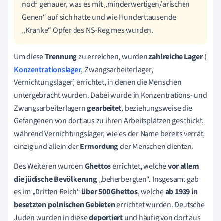
noch genauer, was es mit „minderwertigen/arischen
Genen“ auf sich hatte und wie Hunderttausende
„Kranke“ Opfer des NS-Regimes wurden.
Um diese
Trennung
zu erreichen, wurden
zahlreiche Lager
(
Konzentrationslager
, Zwangsarbeiterlager,
Vernichtungslager) errichtet, in denen die Menschen
untergebracht wurden. Dabei wurde in Konzentrations- und
Zwangsarbeiterlagern
gearbeitet
, beziehungsweise die
Gefangenen von dort aus zu ihren Arbeitsplätzen geschickt,
während Vernichtungslager, wie es der Name bereits verrät,
einzig und allein der
Ermordung
der Menschen dienten.
Des Weiteren wurden
Ghettos
errichtet, welche
vor allem
die jüdische Bevölkerung
„beherbergten“. Insgesamt gab
es im „Dritten Reich“
über 500 Ghettos
, welche
ab 1939
in
besetzten polnischen Gebieten
errichtet wurden. Deutsche
Juden wurden in diese
deportiert
und häufig von dort aus