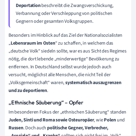
Deportation
beschreibt die Zwangsverschickung,
Verbannung oder Verschleppung von politischen
Gegnern oder gesamten Volksgruppen.
Besonders im Hinblick auf das Ziel der Nationalsozialisten
„
Lebensraum im Osten
“ zu schaffen, in welchem das
„deutsche Volk“ siedeln sollte, war es aus Sicht des Regimes
nötig, die dort lebende „minderwertige“ Bevölkerung zu
entfernen. In Deutschland selbst wurde jedoch auch
versucht, möglichst alle Menschen, die nicht Teil der
„Volksgemeinschaft“ waren,
systematisch auszugrenzen
und zu deportieren
.
„Ethnische Säuberung“ – Opfer
Im besonderen Fokus der „ethnischen Säuberung“ standen
Juden, Sinti und Roma sowie Osteuropäer
, wie
Polen
und
Russen
. Doch auch
politische Gegner, Verbrecher,
„Asoziale“ und „Kranke“
sollten sich nicht frei im „Volk“