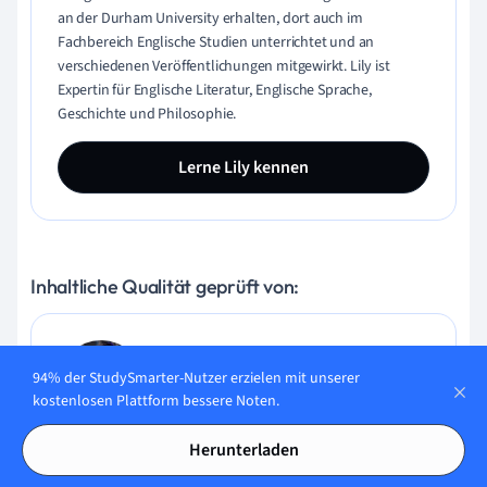
an der Durham University erhalten, dort auch im
Fachbereich Englische Studien unterrichtet und an
verschiedenen Veröffentlichungen mitgewirkt. Lily ist
Expertin für Englische Literatur, Englische Sprache,
Geschichte und Philosophie.
Lerne Lily kennen
Inhaltliche Qualität geprüft von:
Gabriel Freitas
94% der StudySmarter-Nutzer erzielen mit unserer
AI Engineer
kostenlosen Plattform bessere Noten.
Herunterladen
Gabriel Freitas ist AI Engineer mit solider Erfahrung in
Softwareentwicklung, maschinellen Lernalgorithmen und