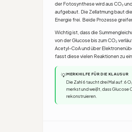
der Fotosynthese wird aus CO₂ und 
aufgebaut. Die Zellatmung baut di
Energie frei. Beide Prozesse greifen
Wichtig ist, dass die Summengleich
von der Glucose bis zum CO₂ verläu
Acetyl-CoA und über Elektronenüb
fasst diese vielen Reaktionen zu ei
MERKHILFE FÜR DIE KLAUSUR
💡
Die Zahl 6 taucht drei Mal auf: 6 
merkst und weißt, dass Glucose C₆
rekonstruieren.