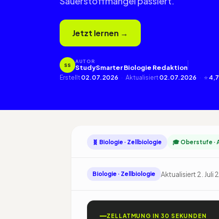
Sauerstoffmangel passiert.
Jetzt lernen →
AUTOR
SS
StudySmarter Biologie Redaktion
Erstellt
02.07.2026
·
Aktualisiert
02.07.2026
·
⭐
4,7
🧬 Biologie · Zellbiologie
🎓 Oberstufe · 
Aktualisiert 2. Juli
Biologie · Zellbiologie
ZELLATMUNG IN 30 SEKUNDEN