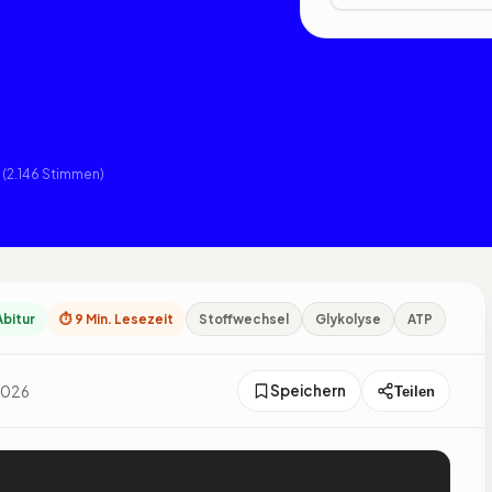
(2.146 Stimmen)
Abitur
⏱ 9 Min. Lesezeit
Stoffwechsel
Glykolyse
ATP
Speichern
 2026
Teilen