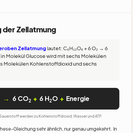
 der Zellatmung
eroben Zellatmung
lautet: C₆H₁₂O₆ + 6 O₂ → 6
Ein Molekül Glucose wird mit sechs Molekülen
hs Molekülen Kohlenstoffdioxid und sechs
→
6 CO
+
6 H
O
+
Energie
2
2
2
auerstoff werden zu Kohlenstoffdioxid, Wasser und ATP.
hese-Gleichung sehr ähnlich, nur genau umgekehrt. In