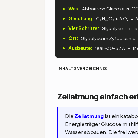
Was:
Abbau von Glucose zu CO₂
Gleichung:
C₆H₁₂O₆ + 6 O₂ → 6
Vier Schritte:
Glykolyse, oxida
Ort:
Glykolyse im Zytoplasma, 
Ausbeute:
real ~30–32 ATP, th
INHALTSVERZEICHNIS
Zellatmung einfach er
Die
Zellatmung
ist ein katab
Energieträger Glucose mithilf
Wasser abbauen. Die frei wer