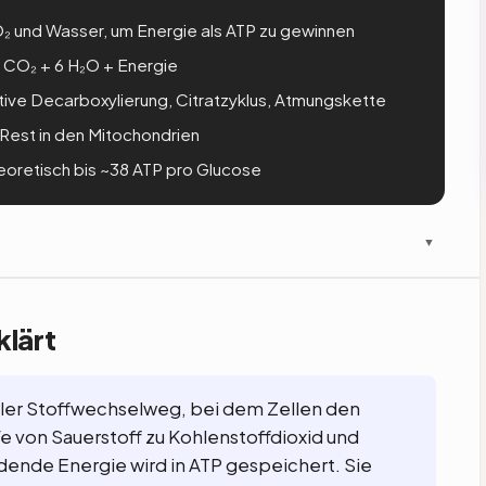
 und Wasser, um Energie als ATP zu gewinnen
 CO₂ + 6 H₂O + Energie
tive Decarboxylierung, Citratzyklus, Atmungskette
Rest in den Mitochondrien
eoretisch bis ~38 ATP pro Glucose
▼
klärt
oler Stoffwechselweg, bei dem Zellen den
e von Sauerstoff zu Kohlenstoffdioxid und
dende Energie wird in ATP gespeichert. Sie