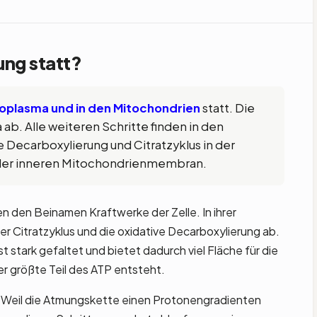
ung statt?
toplasma und in den Mitochondrien
statt. Die
ab. Alle weiteren Schritte finden in den
e Decarboxylierung und Citratzyklus in der
 der inneren Mitochondrienmembran.
 den Beinamen Kraftwerke der Zelle. In ihrer
er Citratzyklus und die oxidative Decarboxylierung ab.
 stark gefaltet und bietet dadurch viel Fläche für die
r größte Teil des ATP entsteht.
ll: Weil die Atmungskette einen Protonengradienten