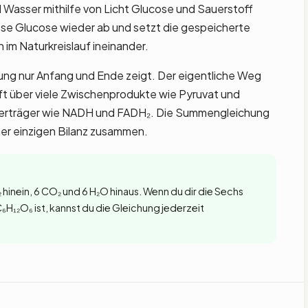
Wasser mithilfe von Licht Glucose und Sauerstoff
ese Glucose wieder ab und setzt die gespeicherte
 im Naturkreislauf ineinander.
ung nur Anfang und Ende zeigt. Der eigentliche Weg
ft über viele Zwischenprodukte wie Pyruvat und
erträger wie NADH und FADH₂. Die Summengleichung
ner einzigen Bilanz zusammen.
O₂ hinein, 6 CO₂ und 6 H₂O hinaus. Wenn du dir die Sechs
H₁₂O₆ ist, kannst du die Gleichung jederzeit