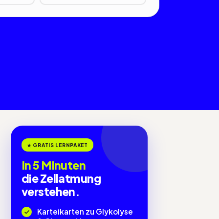
★ GRATIS LERNPAKET
In 5 Minuten
die Zellatmung
verstehen.
Karteikarten zu Glykolyse