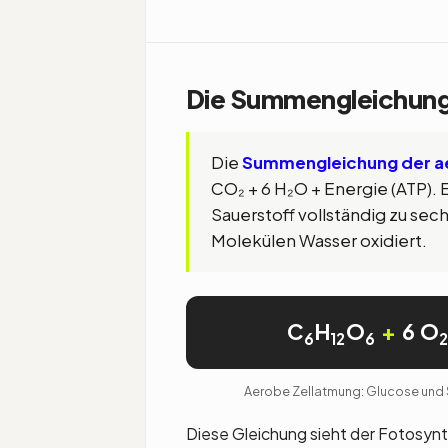
Die Summengleichung
Die
Summengleichung der a
CO₂ + 6 H₂O + Energie (ATP). 
Sauerstoff vollständig zu sec
Molekülen Wasser oxidiert.
C
H
O
+
6 O
6
12
6
Aerobe Zellatmung: Glucose und S
Diese Gleichung sieht der Fotosynt