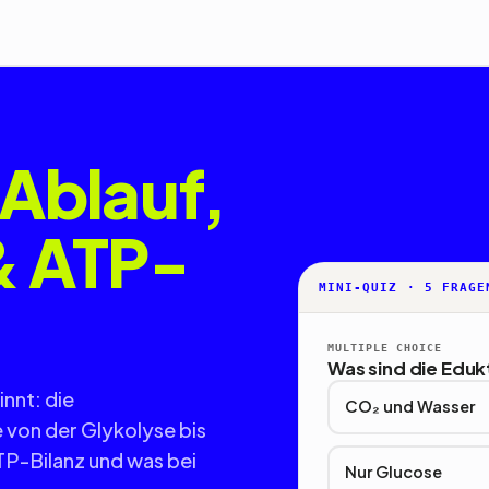
Ablauf,
& ATP-
MINI-QUIZ · 5 FRAGE
MULTIPLE CHOICE
Was sind die Eduk
nnt: die
CO₂ und Wasser
e von der Glykolyse bis
TP-Bilanz und was bei
Nur Glucose