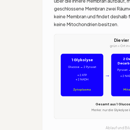
über die innere Membran aufbaut, m
geschlossene Membran zwei Räume 
keine Membran und findet deshalb fr
keine Mitochondrien besitzen.
Die vie
grün = Ort in
2 Ox
1 Glykolyse
Decarb
Glucose → 2 Pyruvat
Pyruvat 
→
+ 2 ATP
+ 2 NA
+ 2 NADH
Zytoplasma
Mit
Gesamt aus 1 Glucos
Merke: nur die Glykolyse 
Ablauf und Bi