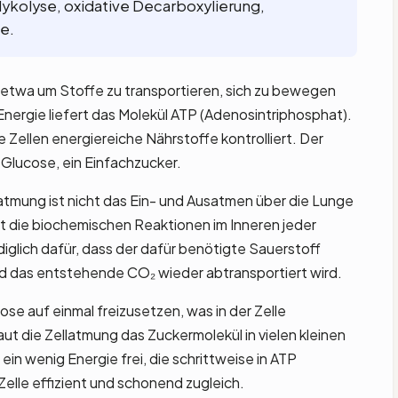
 Glykolyse, oxidative Decarboxylierung,
e.
, etwa um Stoffe zu transportieren, sich zu bewegen
Energie liefert das Molekül ATP (Adenosintriphosphat).
 Zellen energiereiche Nährstoffe kontrolliert. Der
e Glucose, ein Einfachzucker.
latmung ist nicht das Ein- und Ausatmen über die Lunge
t die biochemischen Reaktionen im Inneren jeder
diglich dafür, dass der dafür benötigte Sauerstoff
d das entstehende CO₂ wieder abtransportiert wird.
se auf einmal freizusetzen, was in der Zelle
aut die Zellatmung das Zuckermolekül in vielen kleinen
 ein wenig Energie frei, die schrittweise in ATP
elle effizient und schonend zugleich.