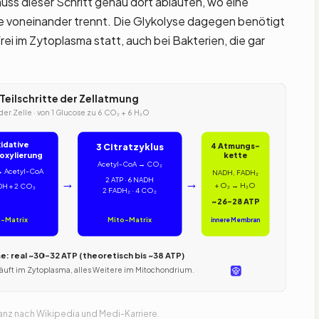
uss dieser Schritt genau dort ablaufen, wo eine
voneinander trennt. Die Glykolyse dagegen benötigt
ei im Zytoplasma statt, auch bei Bakterien, die gar
r Teilschritte der Zellatmung
 der Zelle · von 1 Glucose zu 6 CO₂ + 6 H₂O
idative
3 Citratzyklus
4 Atmungs-
oxylierung
kette
Acetyl-CoA → CO₂
→ Acetyl-CoA
NADH, FADH₂
→
→
2 ATP · 6 NADH
+ O₂ → H₂O
DH + 2 CO₂
2 FADH₂ · 4 CO₂
~26–28 ATP
o-Matrix
Mito-Matrix
innere Membran
e: real ~30–32 ATP (theoretisch bis ~38 ATP)
läuft im Zytoplasma, alles Weitere im Mitochondrium.
lanz nach Wikipedia und Medi-Karriere.