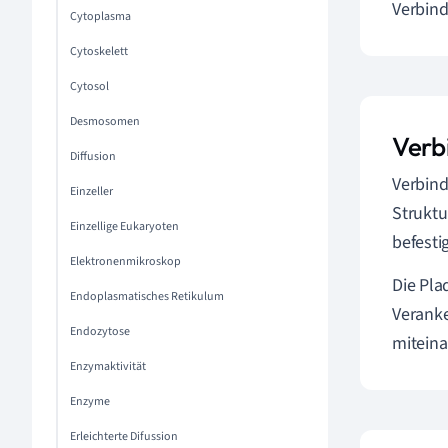
Verbind
Cytoplasma
Cytoskelett
Cytosol
Desmosomen
Verb
Diffusion
Verbind
Einzeller
Struktu
Einzellige Eukaryoten
befesti
Elektronenmikroskop
Die Pla
Endoplasmatisches Retikulum
Veranke
Endozytose
miteina
Enzymaktivität
Enzyme
Erleichterte Difussion