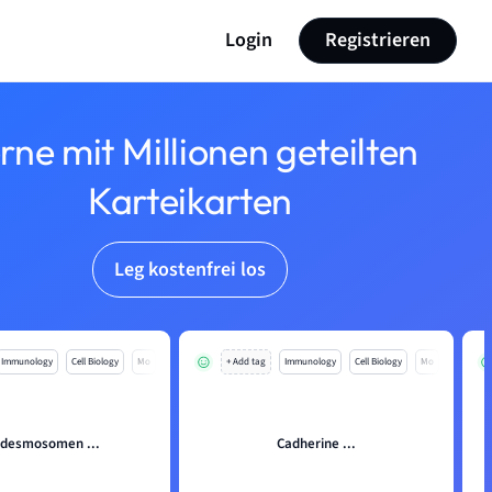
Login
Registrieren
rne mit Millionen geteilten
Karteikarten
Leg kostenfrei los
Immunology
Cell Biology
Mo
+ Add tag
Immunology
Cell Biology
Mo
desmosomen ...
Cadherine ...