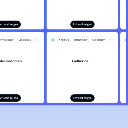
Antwort zeigen
Antwort zeigen
Immunology
Cell Biology
Mo
+ Add tag
Immunology
Cell Biology
Mo
desmosomen ...
Cadherine ...
Antwort zeigen
Antwort zeigen