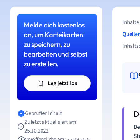
Inhalte
Melde dich kostenlos
an, um Karteikarten
Quelle
zu speichern, zu
Inhalts
bearbeiten und selbst
zu erstellen.
Leg jetzt los
Geprüfter Inhalt
Zuletzt aktualisiert am:
Be
25.10.2022
St
Veröffentlicht am: 22.09.2021