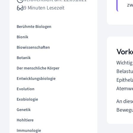
zw
9 Minuten Lesezeit
Berühmte Biologen
Bionik
Biowissenschaften
Vor
Botanik
Wichtig
Der menschliche Körper
Belastu
Entwicklungsbiologie
Epithel
Atemwe
Evolution
Exobiologie
An dies
Bewegun
Genetik
Hohltiere
Immunologie