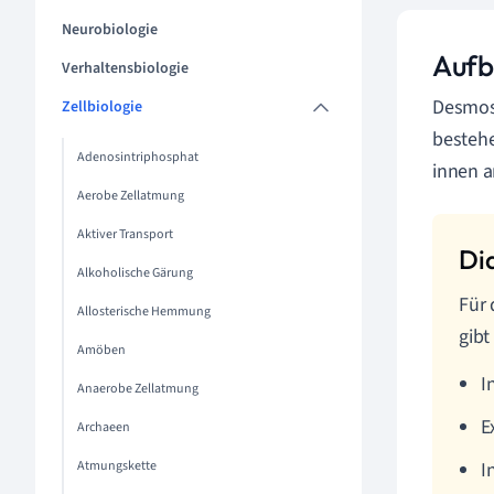
Neurobiologie
Aufb
Verhaltensbiologie
Desmos
Zellbiologie
bestehe
Adenosintriphosphat
innen a
Aerobe Zellatmung
Aktiver Transport
Alkoholische Gärung
Für 
Allosterische Hemmung
gibt
Amöben
I
Anaerobe Zellatmung
E
Archaeen
Atmungskette
I