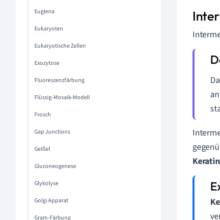
Euglena
Inte
Eukaryoten
Interme
Eukaryotische Zellen
Exozytose
Da
Fluoreszenzfärbung
an
Flüssig-Mosaik-Modell
st
Frosch
Interme
Gap Junctions
gegenüb
Geißel
Keratin
Gluconeogenese
Glykolyse
Ke
Golgi Apparat
ve
Gram-Färbung