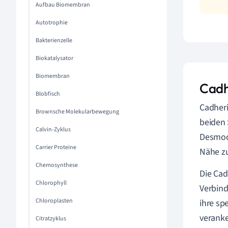
Aufbau Biomembran
Autotrophie
Bakterienzelle
Biokatalysator
Biomembran
Cadh
Blobfisch
Cadher
Brownsche Molekularbewegung
beiden 
Calvin-Zyklus
Desmoco
Carrier Proteine
Nähe zu
Chemosynthese
Die Cad
Chlorophyll
Verbind
Chloroplasten
ihre sp
veranke
Citratzyklus