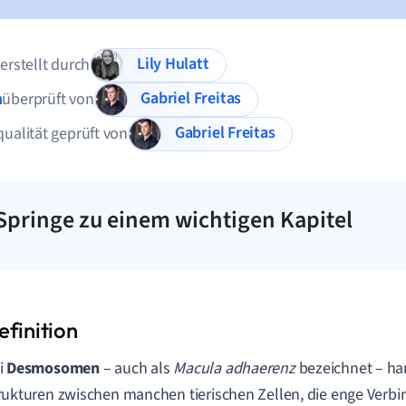
Lily Hulatt
 erstellt durch
Gabriel Freitas
n
überprüft von
Gabriel Freitas
qualität geprüft von
Springe zu einem wichtigen Kapitel
i
Desmosomen
– auch als
Macula adhaerenz
bezeichnet – ha
rukturen zwischen manchen tierischen Zellen, die enge Verb