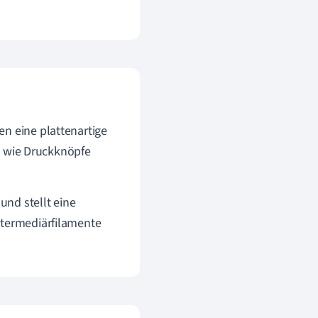
en eine plattenartige
ne wie Druckknöpfe
nd stellt eine
ntermediärfilamente