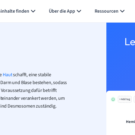
Karteikarten erstellen
Seite zusammenfassen
inhalte finden
Über die App
Ressourcen
Le
e
Haut
schafft, eine stabile
n Darm und Blase bestehen, sodass
 Voraussetzung dafür betrifft
 miteinander verankert werden, um
+ Add tag
e sind Desmosomen zuständig.
Hemi