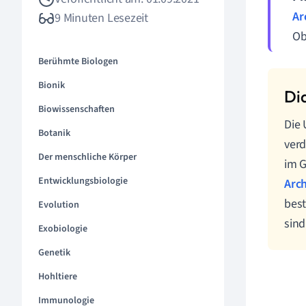
Ar
9 Minuten Lesezeit
Ob
Berühmte Biologen
Bionik
Biowissenschaften
Die 
Botanik
ver
Der menschliche Körper
im G
Entwicklungsbiologie
Arc
best
Evolution
sind
Exobiologie
Genetik
Hohltiere
Immunologie