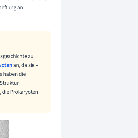
heftung an
nsgeschichte zu
yoten
an, da sie –
gs haben die
Struktur
 die Prokaryoten