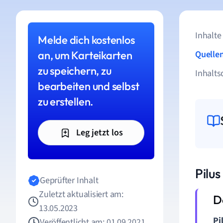
Inhalte
Melde dich kostenlos
an, um Karteikarten
Quelle
zu speichern, zu
Inhalts
bearbeiten und selbst
zu erstellen.
Leg jetzt los
Pilus 
Geprüfter Inhalt
Zuletzt aktualisiert am:
13.05.2023
Pi
Veröffentlicht am: 01.09.2021