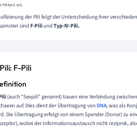
: Pili bei
E. coli
,
ssifizierung der Pili folgt der Unterscheidung ihrer verschied
samsten sind
F-Pili
und
Typ-IV-Pili.
Pili: F-Pili
ili
(auch “Sexpili” genannt) bauen eine Verbindung zwischen
chaeen auf. Dies dient der Übertragung von
DNA
, was als Kon
rd. Die Übertragung erfolgt von einem Spender (Donor) zu e
kzeptor), wobei der Informationsaustausch nicht reziprok, also 