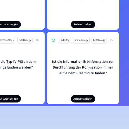
Antwort zeigen
Antwort zeigen
Immunology
Cell Biology
Mo
+ Add tag
Immunology
Cell Biology
Mo
die Typ-IV-Pili an dem
Ist die Information Erbinformation zur
er gefunden werden?
Durchführung der Konjugation immer
auf einem Plasmid zu finden?
Antwort zeigen
Antwort zeigen