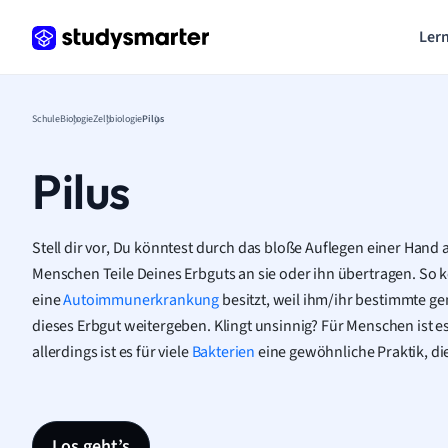
Lern
Schule
Biologie
Zellbiologie
Pilus
Pilus
Stell dir vor, Du könntest durch das bloße Auflegen einer Hand
Menschen Teile Deines Erbguts an sie oder ihn übertragen. So k
eine
Autoimmunerkrankung
besitzt, weil ihm/ihr bestimmte ge
dieses Erbgut weitergeben. Klingt unsinnig? Für Menschen ist e
allerdings ist es für viele
Bakterien
eine gewöhnliche Praktik, die
Los geht’s