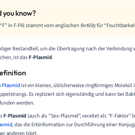
“F” in F-Pili stammt vom englischen
fertility
für “Fruchtbarkeit
htiger Bestandteil, um die Übertragung nach der Verbindung vi
chen, ist das
F-Plasmid
.
n
Plasmid
ist ein kleines, üblicherweise ringförmiges Molekül
ppelstrangs. Es repliziert sich eigenständig und kann bei Ba
funden werden.
as
F-Plasmid
(auch als “Sex-Plasmid”, veraltet als “F-Faktor” b
asmid
, das die Erbinformation zur Durchführung einer Konjug
ner anderen trägt.