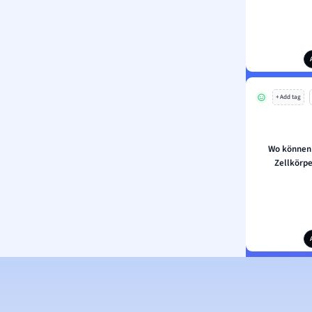
+ Add tag
Wo können 
Zellkörp