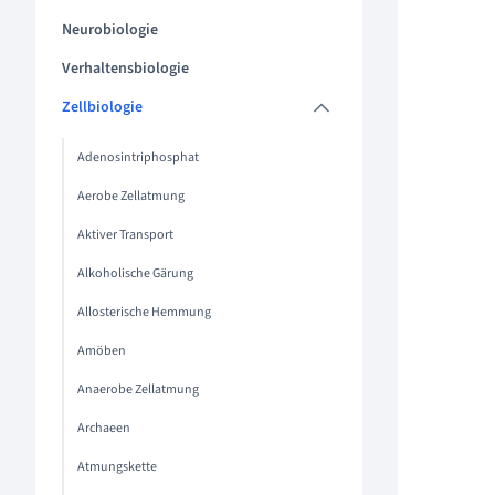
Neurobiologie
Verhaltensbiologie
Zellbiologie
Adenosintriphosphat
Aerobe Zellatmung
Aktiver Transport
Alkoholische Gärung
Allosterische Hemmung
Amöben
Anaerobe Zellatmung
Archaeen
Atmungskette