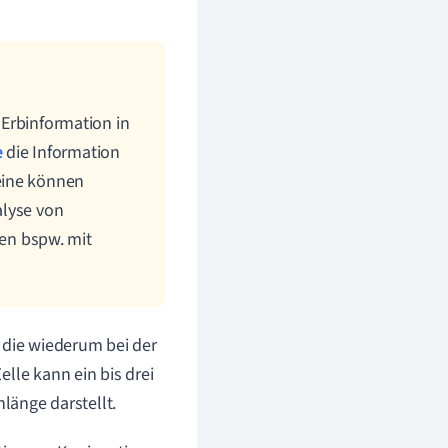
Erbinformation in
e
die Information
eine können
alyse von
nen bspw. mit
 die wiederum bei der
lle kann ein bis drei
nlänge darstellt.