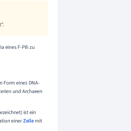
”.
a eines F-Pili zu
 in Form eines DNA-
kterien und Archaeen
ezeichnet) ist ein
ation einer
Zelle
mit