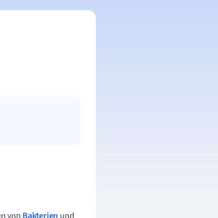
pen von
Bakterien
und