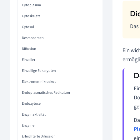
Cytoplasma
Cytoskelett
Das 
Cytosol
Desmosomen
Diffusion
Ein wic
ermögli
Einzeller
Einzellige Eukaryoten
Elektronenmikroskop
Ei
Endoplasmatisches Retikulum
Do
Endozytose
ge
Enzymaktivität
D
Enzyme
Pl
Erleichterte Difussion
ei