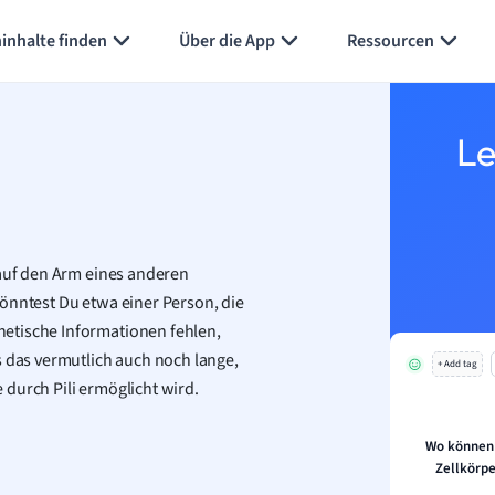
Karteikarten erstellen
Seite zusammenfassen
inhalte finden
Über die App
Ressourcen
Le
 auf den Arm eines anderen
önntest Du etwa einer Person, die
netische Informationen fehlen,
s das vermutlich auch noch lange,
+ Add tag
 durch Pili ermöglicht wird.
Wo können 
Zellkörp