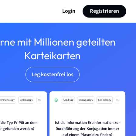
Login
Registrieren
rne mit Millionen geteilten
Karteikarten
Leg kostenfrei los
Immunology
Cell Biology
Mo
+ Add tag
Immunology
Cell Biology
Mo
die Typ-IV-Pili an dem
Ist die Information Erbinformation zur
er gefunden werden?
Durchführung der Konjugation immer
auf einem Plasmid zu finden?