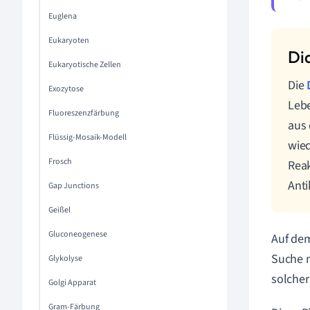
Euglena
Eukaryoten
Eukaryotische Zellen
Die
Exozytose
Leb
Fluoreszenzfärbung
aus
Flüssig-Mosaik-Modell
wied
Frosch
Reak
Anti
Gap Junctions
Geißel
Gluconeogenese
Auf dem
Suche n
Glykolyse
solcher
Golgi Apparat
Gram-Färbung