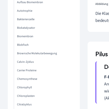
Aufbau Biomembran
Abbildung 1
Autotrophie
Die Kla
Bakterienzelle
bedeut
Biokatalysator
Biomembran
Blobfisch
Pilus 
Brownsche Molekularbewegung
Calvin-Zyklus
Carrier Proteine
F-P
Chemosynthese
Ar
Chlorophyll
wi
Chloroplasten
(A
Citratzyklus