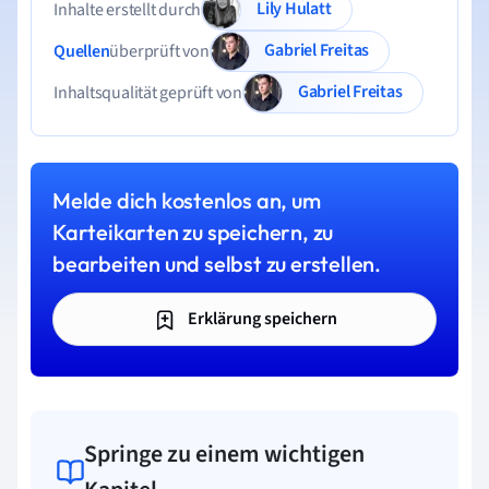
Lily Hulatt
Inhalte erstellt durch
Gabriel Freitas
Quellen
überprüft von
Gabriel Freitas
Inhaltsqualität geprüft von
Melde dich kostenlos an, um
Karteikarten zu speichern, zu
bearbeiten und selbst zu erstellen.
Erklärung speichern
Springe zu einem wichtigen