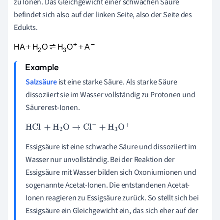
zu Ionen. Das Gleichgewicht einer schwachen Säure
befindet sich also auf der linken Seite, also der Seite des
Edukts.
Salzsäure
ist eine starke Säure. Als starke Säure
dissoziiert sie im Wasser vollständig zu Protonen und
Säurerest-Ionen.
HCl
+
H
2
O
→
Cl
-
+
H
3
O
+
Essigsäure ist eine schwache Säure und dissoziiert im
Wasser nur unvollständig. Bei der Reaktion der
Essigsäure mit Wasser bilden sich Oxoniumionen und
sogenannte Acetat-Ionen. Die entstandenen Acetat-
Ionen reagieren zu Essigsäure zurück. So stellt sich bei
Essigsäure ein Gleichgewicht ein, das sich eher auf der