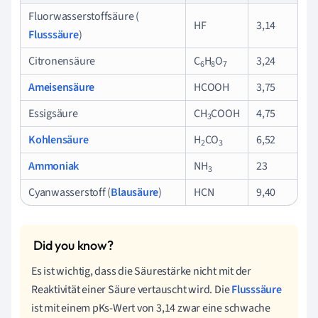
Fluorwasserstoffsäure (
HF
3,14
Flusssäure
)
Citronensäure
C
H
O
3,24
6
8
7
Ameisensäure
HCOOH
3,75
Essigsäure
CH
COOH
4,75
3
Kohlensäure
H
CO
6,52
2
3
Ammoniak
NH
23
3
Cyanwasserstoff (
Blausäure
)
HCN
9,40
Es ist wichtig, dass die Säurestärke nicht mit der
Reaktivität einer Säure vertauscht wird. Die
Flusssäure
ist mit einem pKs-Wert von 3,14 zwar eine schwache