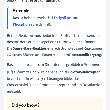
eine Säure als
Protonendonator
.
Das ist beispielsweise bei
Essigsäure
und
Phosphorsäure
der Fall.
Bei der Reaktion muss jedoch ein Stoff vorhanden sein, der
das von der Säure abgegebene Proton wieder aufnimmt.
Die
Säure-Base-Reaktionen
nach Brönsted sind Reaktionen
zwischen Säuren und Basen mit einem
Protonenübergang
.
Basen bilden dabei den Stoff, der die gebildeten Protonen
+
(H
) aufnimmt und wird daher auch als
Protonenakzeptor
bezeichnet. In wässrigen Lösungen bildet das
Wassermolekül den Protonenakzeptor und ein Oxoniumion
entsteht.