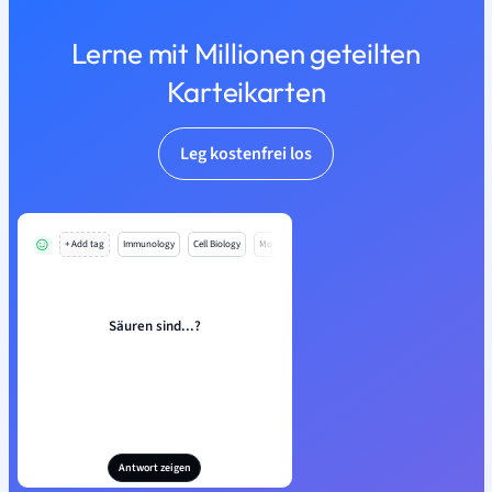
Lerne mit Millionen geteilten
Karteikarten
Leg kostenfrei los
+ Add tag
Immunology
Cell Biology
Mo
Säuren sind...?
Antwort zeigen