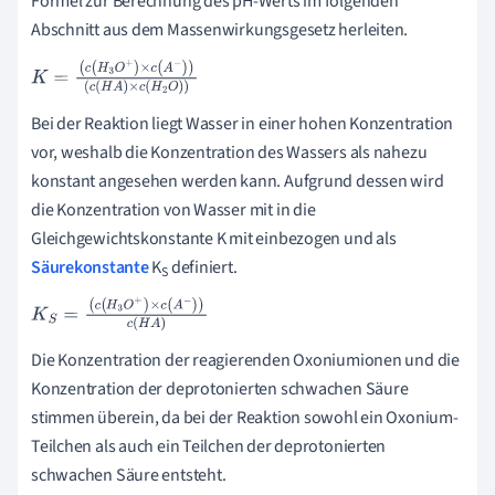
Formel zur Berechnung des pH-Werts im folgenden
Abschnitt aus dem Massenwirkungsgesetz herleiten.
K
=
(
c
(
H
3
O
+
)
×
c
(
A
-
)
)
(
c
(
H
A
)
×
c
(
H
2
O
)
)
Bei der Reaktion liegt Wasser in einer hohen Konzentration
vor, weshalb die Konzentration des Wassers als nahezu
konstant angesehen werden kann. Aufgrund dessen wird
die Konzentration von Wasser mit in die
Gleichgewichtskonstante K mit einbezogen und als
Säurekonstante
K
definiert.
S
K
S
=
(
c
(
H
3
O
+
)
×
c
(
A
-
)
)
c
(
H
A
)
Die Konzentration der reagierenden Oxoniumionen und die
Konzentration der deprotonierten schwachen Säure
stimmen überein, da bei der Reaktion sowohl ein Oxonium-
Teilchen als auch ein Teilchen der deprotonierten
schwachen Säure entsteht.