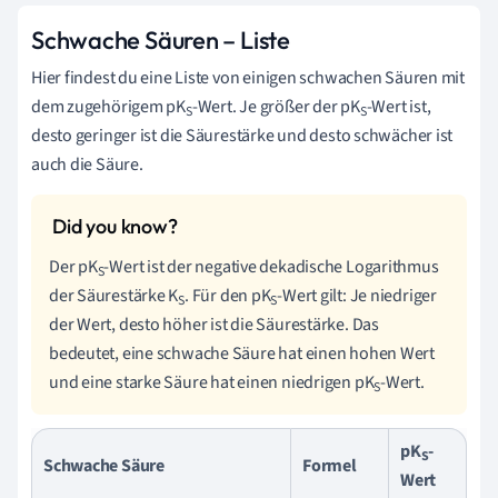
Schwache Säuren – Liste
Hier findest du eine Liste von einigen schwachen Säuren mit
dem zugehörigem pK
-Wert. Je größer der pK
-Wert ist,
S
S
desto geringer ist die Säurestärke und desto schwächer ist
auch die Säure.
Der pK
-Wert ist der negative dekadische Logarithmus
S
der Säurestärke K
. Für den pK
-Wert gilt: Je niedriger
S
S
der Wert, desto höher ist die Säurestärke. Das
bedeutet, eine schwache Säure hat einen hohen Wert
und eine starke Säure hat einen niedrigen pK
-Wert.
S
pK
-
S
Schwache Säure
Formel
Wert