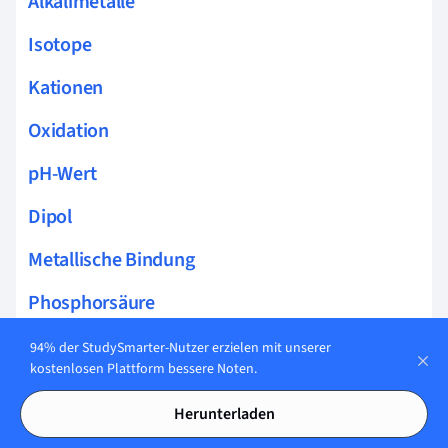
Alkalimetalle
Isotope
Kationen
Oxidation
pH-Wert
Dipol
Metallische Bindung
Phosphorsäure
Edelgase
94% der StudySmarter-Nutzer erzielen mit unserer
kostenlosen Plattform bessere Noten.
Schwefelsäure
Herunterladen
Pufferlösung