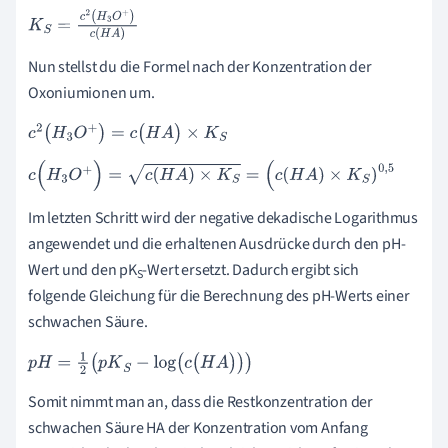
K
S
=
c
2
(
H
3
O
+
)
c
(
H
A
)
Nun stellst du die Formel nach der Konzentration der
Oxoniumionen um.
c
2
(
H
3
O
+
)
=
c
(
H
A
)
×
K
S
c
(
H
3
O
+
)
=
c
(
H
A
)
×
K
S
=
(
c
(
H
A
)
×
K
S
)
0
,
5
Im letzten Schritt wird der negative dekadische Logarithmus
angewendet und die erhaltenen Ausdrücke durch den pH-
Wert und den pK
-Wert ersetzt. Dadurch ergibt sich
S
folgende Gleichung für die Berechnung des pH-Werts einer
schwachen Säure.
p
H
=
1
2
(
p
K
S
-
log
(
c
(
H
A
)
)
)
Somit nimmt man an, dass die Restkonzentration der
schwachen Säure HA der Konzentration vom Anfang