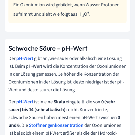
Ein Oxoniumion wird gebildet, wenn Wasser Protonen
+
aufnimmt und sieht wie folgt aus: H
O
.
3
Schwache Säure – pH-Wert
Der
pH-Wert
gibt an, wie sauer oder alkalisch eine Lösung
ist. Beim pH-Wert wird die Konzentration der Oxoniumionen
in der Lösung gemessen. Je höher die Konzentration der
Oxoniumionen in der Lösung ist, desto niedriger ist der pH-
Wert und desto saurer die Lösung.
Der
pH-Wert
ist in eine
Skala
eingeteilt, die von
0 (sehr
sauer) bis 14 (sehr alkalisch)
reicht. Konzentrierte,
schwache Säuren haben meist einen pH-Wert zwischen
3
und 6
. Die
Stoffmengenkonzentration
der Oxoniumionen
ist bei solch einem pH-Wert größer als die der Hydroxid-