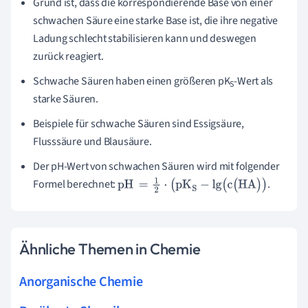
Grund ist, dass die korrespondierende Base von einer
schwachen Säure eine starke Base ist, die ihre negative
Ladung schlecht stabilisieren kann und deswegen
zurück reagiert.
Schwache Säuren haben einen größeren pK
-Wert als
S
starke Säuren.
Beispiele für schwache Säuren sind Essigsäure,
Flusssäure und Blausäure.
Der pH-Wert von schwachen Säuren wird mit folgender
Formel berechnet:
.
pH
=
1
2
·
(
pK
S
-
lg
(
c
(
HA
)
)
Ähnliche Themen in Chemie
Anorganische Chemie