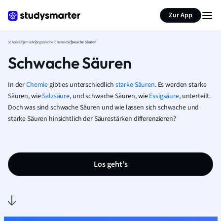
Karteikarten erstellen
Seite zusammenfassen
Zur App
Schule
Chemie
Anorganische Chemie
Schwache Säuren
Schwache Säuren
In der
Chemie
gibt es unterschiedlich
starke Säuren
. Es werden starke
Säuren, wie
Salzsäure
, und schwache Säuren, wie
Essigsäure
, unterteilt.
Doch was sind schwache Säuren und wie lassen sich schwache und
starke Säuren hinsichtlich der Säurestärken differenzieren?
Los geht’s