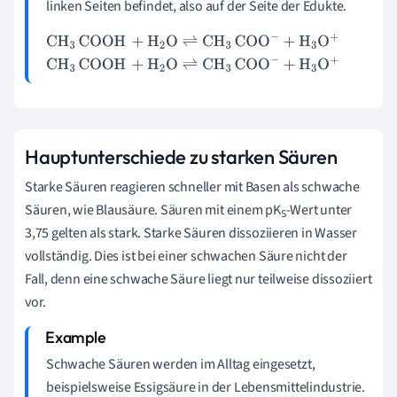
linken Seiten befindet, also auf der Seite der Edukte.
CH
3
COOH
+
H
2
O
⇌
CH
3
COO
-
+
H
3
O
+
CH
3
COOH
+
H
2
O
⇌
CH
3
COO
-
+
H
3
O
+
Hauptunterschiede zu starken Säuren
Starke Säuren reagieren schneller mit Basen als schwache
Säuren, wie Blausäure. Säuren mit einem pK
-Wert unter
S
3,75 gelten als stark. Starke Säuren dissoziieren in Wasser
vollständig. Dies ist bei einer schwachen Säure nicht der
Fall, denn eine schwache Säure liegt nur teilweise dissoziiert
vor.
Schwache Säuren werden im Alltag eingesetzt,
beispielsweise
Essigsäure
in der Lebensmittelindustrie.